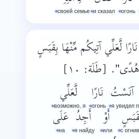
своей семье
и сказал
огонь
ارًا لَّعَلِّي آتِيكُم مِّنْهَا بِقَبَسٍ
رِ هُدًى". [طَلَة: ١٠
آنَسْتُ
نَارًا
لَّعَلِّي
возможно, я
огонь
я увидел
п
قَبَسٍ
أَوْ
أَجِدُ
عَلَى
на
я найду
или
с огни