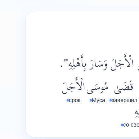
"الْأَجَلَ وَسَارَ بِأَهْلِهِ
قَضَىٰ
مُوسَى
الْأَجَلَ
срок
Муса
завершил
هِ
со св