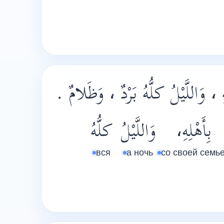
هِ ، وَاللَّيْلُ كلُّهُ بَرْدٌ ، وَظَلامٌ
بِأَهْلِهِ،
وَاللَّيْلُ
كلُّهُ
вся
а ночь
со своей семь