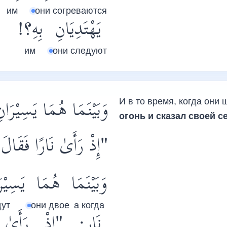
им
они согреваются
يَهْتَدِيَانِ
بِهِ؟!
им
они следуют
وَبَيْنَمَا هُمَا يَسِيْ:
И в то время, когда они 
огонь и сказал своей с
إِذْ رَأَىٰ نَارًا فَقَالَ لِ
وَبَيْنَمَا
هُمَا
يَسِيْر
дут
они двое
а когда
نَارٍ:
"إِذْ
رَأَىٰ