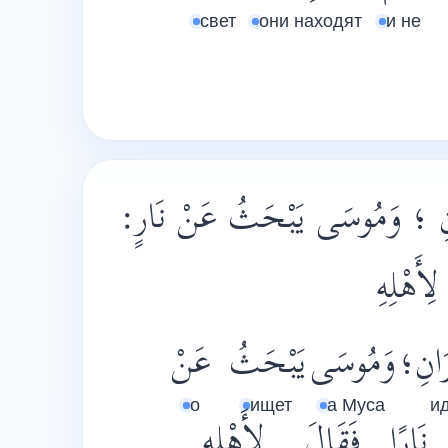
свет
они находят
и не
رَانِ ؛ وَمُوسَى يَبْحَثُ عَنْ نَارٍ
"أَهْلِهِ
َانِ؛
وَمُوسَى
يَبْحَثُ
عَنْ
о
ищет
а Муса
и
نَارًا
فَقَالَ
لِأَهْلِهِ