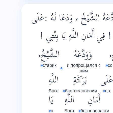
دَّعَهُ الشَّيْخُ ، وَدَعَا لَهُ :عَلَى
ِيْ ! فِي أَمَانِ اللَّهِ يَا بِنْتِي
َ
وَوَدَّعَهُ
الشَّيْخُ،
старик
и попрощался с
со
ним
عَلَى
بَرَكَةِ
اللَّهِ
Бога
благословении
на
أَمَانِ
اللَّهِ
يَا
о
Бога
безопасности