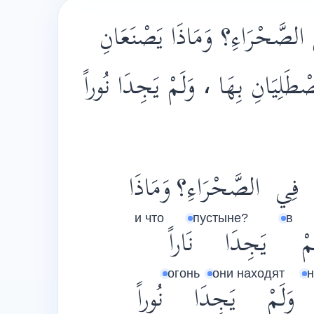
ِي الصَّحْرَاءِ؟ وَمَاذَا يَصْنَعَانِ
صْطَلِيَانِ بِهَا ، وَلَمْ يَجِدَا نُوراً
فِي
الصَّحْرَاءِ؟
وَمَاذَا
и что
пустыне?
в
مْ
يَجِدَا
نَاراً
огонь
они находят
н
وَلَمْ
يَجِدَا
نُوراً