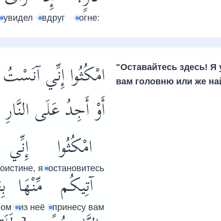
увидел
вдруг
огне:
امْكُثُوا إِنِّي آنَسْتُ نَ
"Оставайтесь здесь! Я 
вам головню или же най
أَوْ أَجِدُ عَلَى النَّا]
امْكُثُوا
إِنِّي
оистине, я
остановитесь
آتِيكُم
مِّنْهَا
بِ
вом
из неё
принесу вам