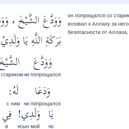
وَوَدَّعَ الشَّيْخَ ، وَوَ
он попрощался со старик
воззвал к Аллаху за него
безопасности от Аллаха, 
بَرَكَةِ اللَّهِ يَا وَلَد !
وَوَدَّعَ
الشَّيْخ،
 стариком
и попрощался
وَدَعَا
لَهُ:
с ним
и попрощался
يَا
وَلَدِي!
فِي
в
сын мой
о