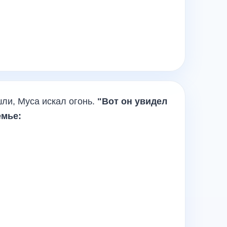
шли, Муса искал огонь.
"Вот он увидел
емье: