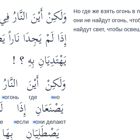
وَلَكِنْ أَيْنَ النَّارُ ف
Но где же взять огонь в
они не найдут огонь, чтоб
найдут свет, чтобы освещ
إِذَا لَمْ يَجِدَا نَاراً يَ
يَهْتَدِيَانِ بِهِ ؟ !
وَلَكِنْ
أَيْنَ
النَّارُ
огонь
где
но
يَصْنَعَانِ
إِذَا
لَ
е
если
они делают
يَصْطَلِيَانِ
بِهَا