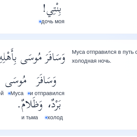
بِنْتِي!
дочь моя
وَسَافَرَ مُوسَى بِأَهْلِ .
Муса отправился в путь 
холодная ночь.
وَسَافَرَ
مُوسَى
ей
Муса
и отправился
بَرْدٌ،
وَظَلامٌ.
и тьма
холод