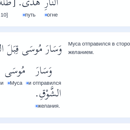
النَّارِ
هُدًى.
طَلَة: ]
 10]
путь
огне
وَسَارَ مُوسَى قِبَلَ ا.
Муса отправился в стор
желанием.
وَسَارَ
مُوسَى
ии
Муса
и отправился
الشَّوْقِ.
желания.