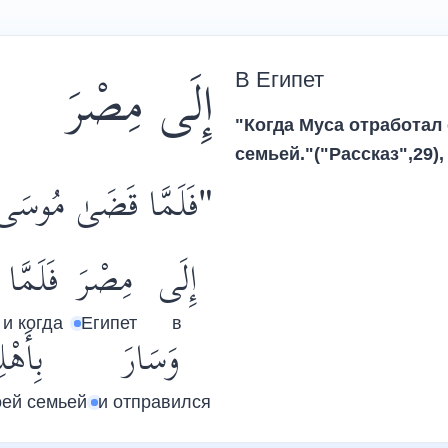
إِلَى مِصْرَ
В Египет
"Когда Муса отработал 
семьей."("Рассказ",29),
فَلَمَّا قَضَىٰ مُوسَى ".
إِلَى
مِصْرَ
فَلَمَّا
и когда
Египет
в
وَسَارَ
بِأَهْلِ
оей семьей
и отправился