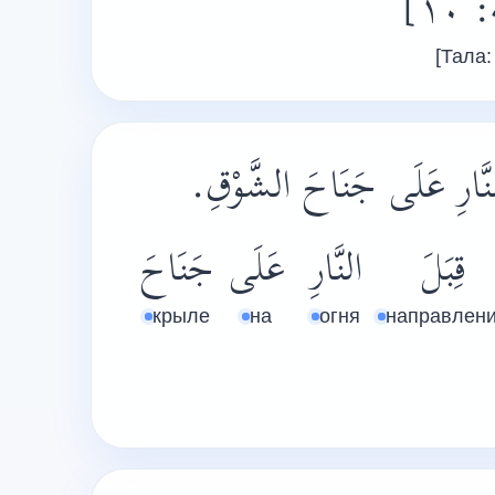
[١٠
[Тала:
لنَّارِ عَلَى جَنَاحَ الشَّوْقِ
قِبَلَ
النَّارِ
عَلَى
جَنَاحَ
крыле
на
огня
направлен