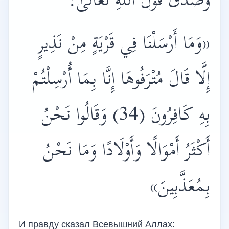
وَصَدَقَ قَوْلُ اللَّهِ تَعَالَىٰ:
«وَمَا أَرْسَلْنَا فِي قَرْيَةٍ مِنْ نَذِيرٍ
إِلَّا قَالَ مُتْرَفُوهَا إِنَّا بِمَا أُرْسِلْتُمْ
بِهِ كَافِرُونَ (34) وَقَالُوا نَحْنُ
أَكْثَرُ أَمْوَالًا وَأَوْلَادًا وَمَا نَحْنُ
بِمُعَذَّبِينَ»
И правду сказал Всевышний Аллах: