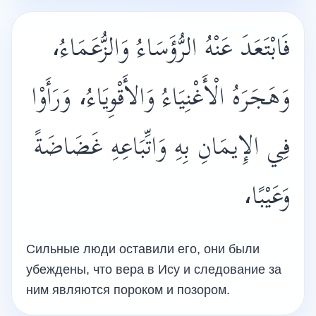
فَابْتَعَدَ عَنْهُ الرُّؤَسَاءُ وَالزُّعَمَاءُ،
وَهَجَرَهُ الْأَغْنِيَاءُ وَالأَقْوِيَاءُ، وَرَأَوْا
فِي الإِيمَانِ بِهِ وَاتِّبَاعِهِ غَضَاضَةً
وَعَيْبًا،
Сильные люди оставили его, они были
убеждены, что вера в Ису и следование за
ним являются пороком и позором.