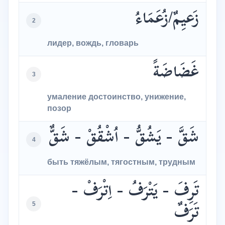
زَعيِمٌ/زُعَمَاءُ
2
лидер, вождь, гловарь
غَضَاضَةً
3
умаление достоинство, унижение,
позор
شَقَّ - يَشُقُّ - اُشْقُقْ - شَقٌّ
4
быть тяжёлым, тягостным, трудным
تَرِفَ - يَتْرَفُ - اِتْرَفْ -
5
تَرَفٌ