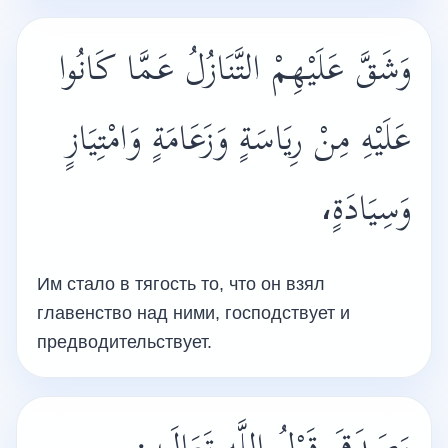
وَشَقَّ عَلَيْهِمْ التَّنَازُلُ عَمَّا كَانُوا
عَلَيْهِ مِنْ رِيَاسَةٍ وَزَعَامَةٍ وَامْتِيَازٍ
وَسِيَادَةٍ،
Им стало в тягость то, что он взял
главенство над ними, господствует и
предводительствует.