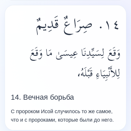
١٤. صِرَاعٌ قَدِيمٌ
وَقَعَ لِسَيِّدِنَا عِيسَىٰ مَا وَقَعَ
لِلأَنْبِيَاءِ قَبْلَهُ،
14. Вечная борьба
С пророком Исой случилось то же самое,
что и с пророками, которые были до него.