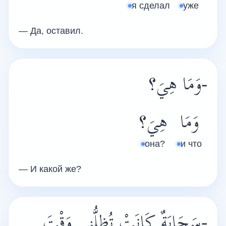
я сделал
уже
— Да, оставил.
-وَمَا هِيَ؟
وَمَا
هِيَ؟
она?
и что
— И какой же?
-سَحَابَةٌ كَانَتْ تُظِلُّنِي وَقْتَ