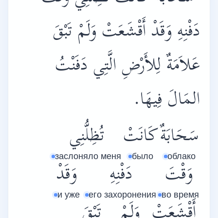
دَفْنِهِ وَقَدْ أَقْشَعَتْ وَلَمْ تَبْقَ
عَلاَمَةٌ لِلأَرْضِ الَّتِي دَفَنْتُ
المَالَ فِيهَا.
سَحَابَةٌ
كَانَتْ
تُظِلُّنِي
заслоняло меня
было
облако
وَقْتَ
دَفْنِهِ
وَقَدْ
и уже
его захоронения
во время
أَقْشَعَتْ
وَلَمْ
تَبْقَ