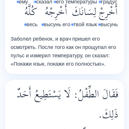
ему
сказал
его температуры
градус
أَخْرِجْ
لِسَانَكَ
أَخْرِجْهُ
كُلَّهُ
весь
высунь его
твой язык
высунь
Заболел ребенок, и врач пришел его
осмотреть. После того как он прощупал его
пульс и измерил температуру, он сказал:
«Покажи язык, покажи его полностью».
فَقَالَ الطِّفْلُ: لَا يَسْتَطِيعُ أَحَدٌ
ذَلِكَ.