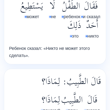
فَقَالَ
الطِّفْلُ
لَا
يَسْتَطِيعُ
может
не
ребенок
и сказал
أَحَدٌ
ذَلِكَ
это
никто
Ребенок сказал: «Никто не может этого
сделать».
قَالَ الطَّبِيبُ: لِمَاذَا؟
قَالَ
الطَّبِيبُ
لِمَاذَا؟