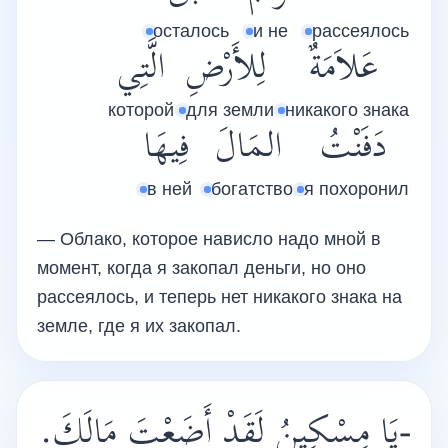
осталось
и не
рассеялось
عَلاَمَةٌ
لِلأَرْضِ
الَّتِي
которой
для земли
никакого знака
دَفَنْتُ
المَالَ
فِيهَا
в ней
богатство
я похоронил
— Облако, которое нависло надо мной в
момент, когда я закопал деньги, но оно
рассеялось, и теперь нет никакого знака на
земле, где я их закопал.
-يَا مِسْكِينُ لَقَدْ أَضَعْتَ مَالَكَ.