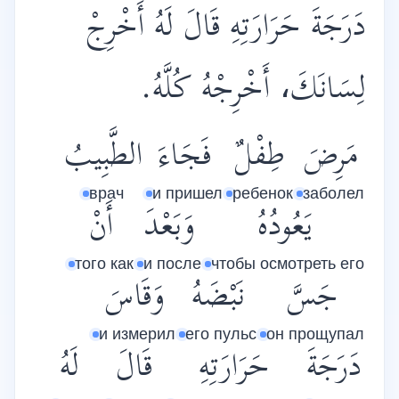
دَرَجَةَ حَرَارَتِهِ قَالَ لَهُ أَخْرِجْ
لِسَانَكَ، أَخْرِجْهُ كُلَّهُ.
مَرِضَ
طِفْلٌ
فَجَاءَ
الطَّبِيبُ
врач
и пришел
ребенок
заболел
يَعُودُهُ
وَبَعْدَ
أَنْ
того как
и после
чтобы осмотреть его
جَسَّ
نَبْضَهُ
وَقَاسَ
и измерил
его пульс
он прощупал
دَرَجَةَ
حَرَارَتِهِ
قَالَ
لَهُ