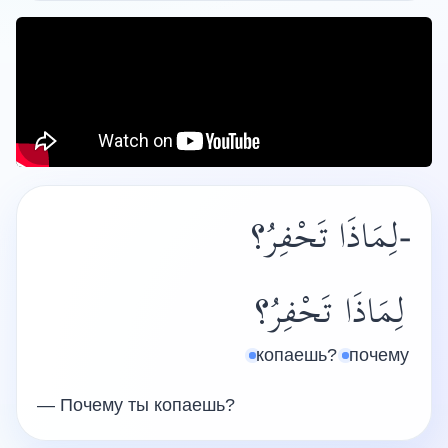
-لِمَاذَا تَحْفِرُ؟
لِمَاذَا
تَحْفِرُ؟
копаешь?
почему
— Почему ты копаешь?