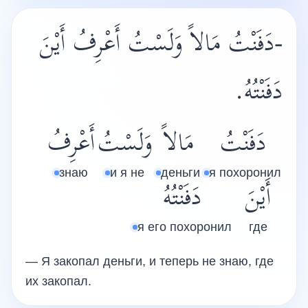
-دَفَنْتُ مَالاً وَلَسْتُ أَعْرِفُ أَيْنَ
دَفَنْتُهُ.
دَفَنْتُ
مَالاً
وَلَسْتُ
أَعْرِفُ
знаю
и я не
деньги
я похоронил
أَيْنَ
دَفَنْتُهُ
я его похоронил
где
— Я закопал деньги, и теперь не знаю, где
их закопал.