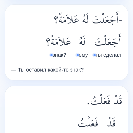
-أَجَعَلْتَ لَهُ عَلاَمَةً؟
أَجَعَلْتَ
لَهُ
عَلاَمَةً؟
знак?
ему
ты сделал
— Ты оставил какой-то знак?
قَدْ فَعَلْتُ.
قَدْ
فَعَلْتُ