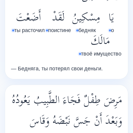
يَا
مِسْكِينُ
لَقَدْ
أَضَعْتَ
ты расточил
поистине
бедняк
о
مَالَكَ
твоё имущество
— Бедняга, ты потерял свои деньги.
مَرِضَ طِفْلٌ فَجَاءَ الطَّبِيبُ يَعُودُهُ
وَبَعْدَ أَنْ جَسَّ نَبْضَهُ وَقَاسَ