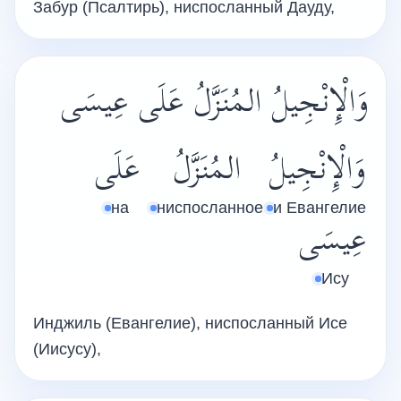
Забур (Псалтирь), ниспосланный Дауду,
وَالْإِنْجِيلُ المُنَزَّلُ عَلَى عِيسَى
وَالْإِنْجِيلُ
المُنَزَّلُ
عَلَى
на
ниспосланное
и Евангелие
عِيسَى
Ису
Инджиль (Евангелие), ниспосланный Исе
(Иисусу),