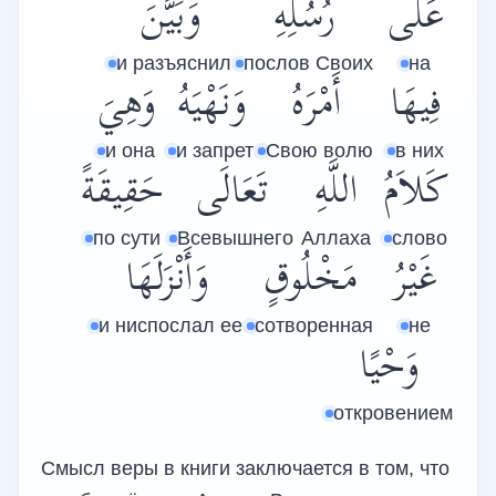
عَلَى
رُسُلِهِ
وَبَيَّنَ
и разъяснил
послов Своих
на
فِيهَا
أَمْرَهُ
وَنَهْيَهُ
وَهِيَ
и она
и запрет
Свою волю
в них
كَلاَمُ
اللَّهِ
تَعَالَى
حَقِيقَةً
по сути
Всевышнего
Аллаха
слово
غَيْرُ
مَخْلُوقٍ
وَأَنْزَلَهَا
и ниспослал ее
сотворенная
не
وَحْيًا
откровением
Смысл веры в книги заключается в том, что