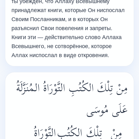
ты убеждён, что Аллаху Всевышнему
принадлежат книги, которые Он ниспослал
Своим Посланникам, и в которых Он
разъяснил Свои повеления и запреты.
Книги эти — действительно слово Аллаха
Всевышнего, не сотворённое, которое
Аллах ниспослал в виде откровения.
مِنْ تِلْكَ الكُتُبِ التَّوْرَاةُ المُنَزَّلَةُ
عَلَى مُوسَى
مِنْ
تِلْكَ
الكُتُبِ
التَّوْرَاةُ