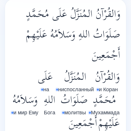
وَالقُرْآنُ المُنَزَّلُ عَلَى مُحَمَّدٍ
صَلَوَاتُ اللهِ وَسَلاَمُهُ عَلَيْهِمْ
أَجْمَعِينَ
وَالقُرْآنُ
المُنَزَّلُ
عَلَى
на
ниспосланный
и Коран
مُحَمَّدٍ
صَلَوَاتُ
اللهِ
وَسَلاَمُهُ
и мир Ему
Бога
молитвы
Мухаммада
عَلَيْهِمْ
أَجْمَعِينَ