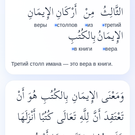
الثَّالِثُ
مِنْ
أَرْكَانِ
الإِيمَانِ
веры
столпов
из
третий
الإِيمَانُ
بِالكُتُبِ
в книги
вера
Третий столп имана — это вера в книги.
وَمَعْنَى الإِيمَانِ بِالكُتُبِ هُوَ أَنْ
تَعْتَقِدَ أَنَّ لِلَّهِ تَعَالَى كُتُبًا أَنْزَلَهَا