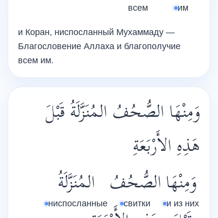
всем
им
и Коран, ниспосланный Мухаммаду —
Благословение Аллаха и благополучие
всем им.
وَمِنْهَا الصُّحُفُ المُنَزَّلَةُ قَبْلَ
هَذِهِ الأَرْبَعَةِ
وَمِنْهَا
الصُّحُفُ
المُنَزَّلَةُ
ниспосланные
свитки
и из них