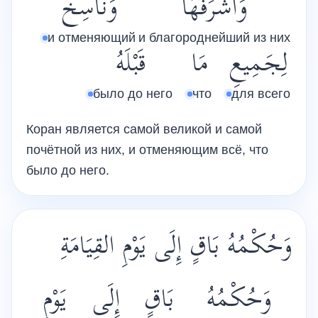
وَأَشْرَفُهَا
وَنَاسِخٌ
и отменяющий
и благороднейший из них
لِجَمِيعِ
مَا
قَبْلَهُ
было до него
что
для всего
Коран является самой великой и самой
почётной из них, и отменяющим всё, что
было до него.
وَحُكْمُهُ بَاقٍ إِلَى يَوْمِ القِيَامَةِ
وَحُكْمُهُ
بَاقٍ
إِلَى
يَوْمِ