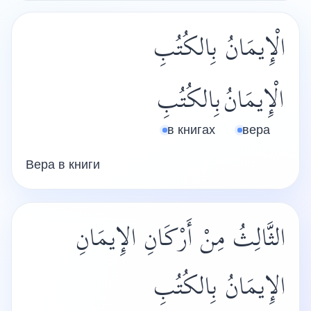
الْإِيمَانُ بِالكُتُبِ
الْإِيمَانُ
بِالكُتُبِ
в книгах
вера
Вера в книги
الثَّالِثُ مِنْ أَرْكَانِ الإِيمَانِ
الإِيمَانُ بِالكُتُبِ