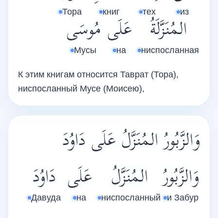
Тора
книг
тех
из
المُنَزَّلَةُ
عَلَى
مُوسَى
Мусы
на
ниспосланная
К этим книгам относится Таврат (Тора),
ниспосланный Мусе (Моисею),
وَالزَّبُورُ المُنَزَّلُ عَلَى دَاوُدَ
وَالزَّبُورُ
المُنَزَّلُ
عَلَى
دَاوُدَ
Давуда
на
ниспосланный
и Забур