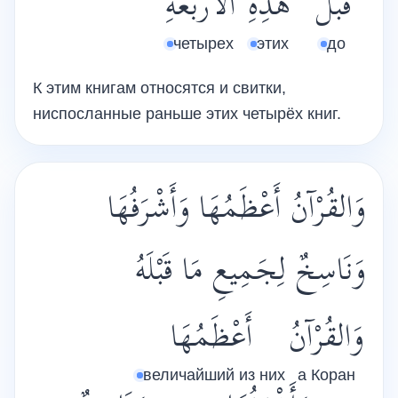
قَبْلَ
هَذِهِ
الأَرْبَعَةِ
четырех
этих
до
К этим книгам относятся и свитки,
ниспосланные раньше этих четырёх книг.
وَالقُرْآنُ أَعْظَمُهَا وَأَشْرَفُهَا
وَنَاسِخٌ لِجَمِيعِ مَا قَبْلَهُ
وَالقُرْآنُ
أَعْظَمُهَا
величайший из них
а Коран