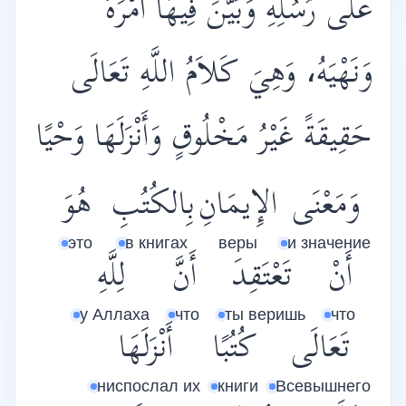
عَلَى رُسُلِهِ وَبَيَّنَ فِيهَا أَمْرَهُ
وَنَهْيَهُ، وَهِيَ كَلاَمُ اللَّهِ تَعَالَى
حَقِيقَةً غَيْرُ مَخْلُوقٍ وَأَنْزَلَهَا وَحْيًا
وَمَعْنَى
الإِيمَانِ
بِالكُتُبِ
هُوَ
это
в книгах
веры
и значение
أَنْ
تَعْتَقِدَ
أَنَّ
لِلَّهِ
у Аллаха
что
ты веришь
что
تَعَالَى
كُتُبًا
أَنْزَلَهَا
ниспослал их
книги
Всевышнего