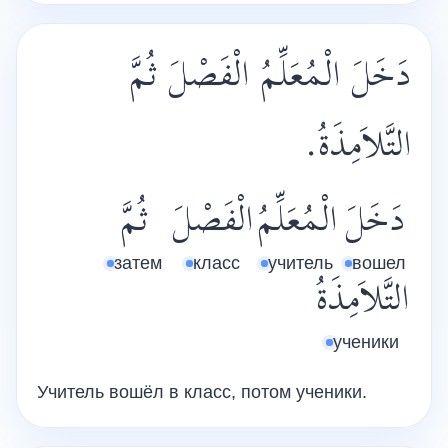
دَخَلَ الْمُعَلِّمُ الْفَصْلَ ثُمَّ
التَّلاَمِذَةُ.
دَخَلَ
الْمُعَلِّمُ
الْفَصْلَ
ثُمَّ
затем
класс
учитель
вошел
التَّلاَمِذَةُ
ученики
Учитель вошёл в класс, потом ученики.