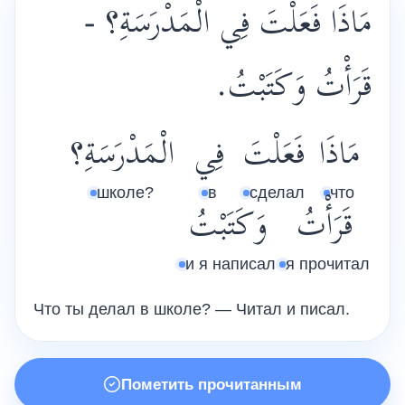
مَاذَا فَعَلْتَ فِي الْمَدْرَسَةِ؟ -
قَرَأْتُ وَكَتَبْتُ.
مَاذَا
فَعَلْتَ
فِي
الْمَدْرَسَةِ؟
школе?
в
сделал
что
قَرَأْتُ
وَكَتَبْتُ
и я написал
я прочитал
Что ты делал в школе? — Читал и писал.
Пометить прочитанным