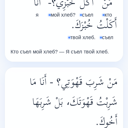
مَنْ
أَكَلَ
خُبْزِي؟-
أَنَا
я
мой хлеб?
съел
кто
أَكَلْتُ
خُبْزَكَ.
твой хлеб.
съел
Кто съел мой хлеб? — Я съел твой хлеб.
مَنْ شَرِبَ قَهْوَتِي؟ - أَنَا مَا
شَرِبْتُ قَهْوَتَكَ، بَلْ شَرِبَهَا
أَخُوكَ.