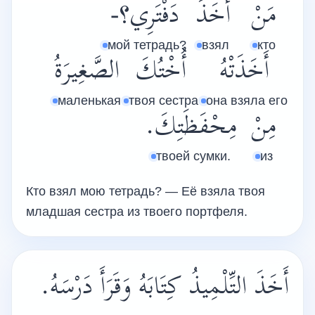
مَنْ
أَخَذَ
دَفْتَرِي؟-
мой тетрадь?
взял
кто
أَخَذَتْهُ
أُخْتُكَ
الصَّغِيرَةُ
маленькая
твоя сестра
она взяла его
مِنْ
مِحْفَظَتِكَ.
твоей сумки.
из
Кто взял мою те­традь? — Её взяла твоя
младшая сестра из твоего портфеля.
أَخَذَ التِّلْمِيذُ كِتَابَهُ وَقَرَأَ دَرْسَهُ.