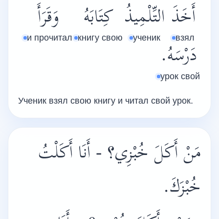
أَخَذَ
التِّلْمِيذُ
كِتَابَهُ
وَقَرَأَ
и прочитал
книгу свою
ученик
взял
دَرْسَهُ.
урок свой
Ученик взял свою книгу и читал свой урок.
مَنْ أَكَلَ خُبْزِي؟ - أَنَا أَكَلْتُ
خُبْزَكَ.