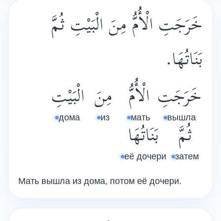
خَرَجَتِ الْأُمُّ مِنَ الْبَيْتِ ثُمَّ
بَنَاتُهَا.
خَرَجَتِ
الْأُمُّ
مِنَ
الْبَيْتِ
дома
из
мать
вышла
ثُمَّ
بَنَاتُهَا
её дочери
затем
Мать вышла из дома, потом её дочери.