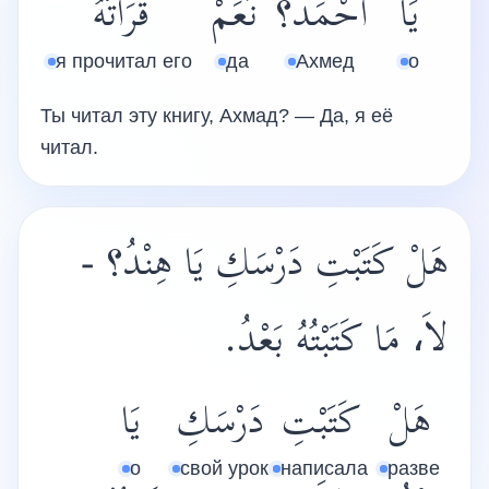
يَا
أَحْمَدُ؟
نَعَمْ
قَرَأْتُهُ
я прочитал его
да
Ахмед
о
Ты читал эту книгу, Ахмад? — Да, я её
читал.
هَلْ كَتَبْتِ دَرْسَكِ يَا هِنْدُ؟ -
لاَ، مَا كَتَبْتُهُ بَعْدُ.
هَلْ
كَتَبْتِ
دَرْسَكِ
يَا
о
свой урок
написала
разве