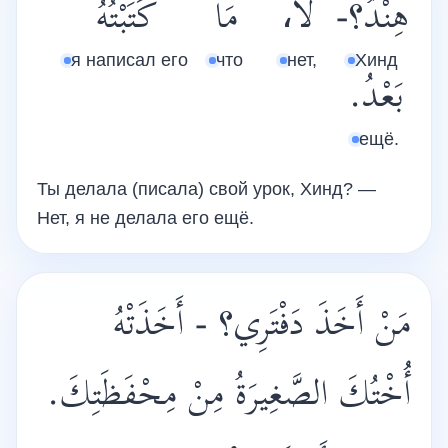
هِنْدُ؟-
لاَ،
مَا
كَتَبْتُهُ
я написал его
что
нет,
Хинд
بَعْدُ.
ещё.
Ты делала (писала) свой урок, Хинд? —
Нет, я не делала его ещё.
مَنْ أَخَذَ دَفْتَرِي؟ - أَخَذَتْهُ
أُخْتُكَ الصَّغِيرَةُ مِنْ مِحْفَظَتِكَ.