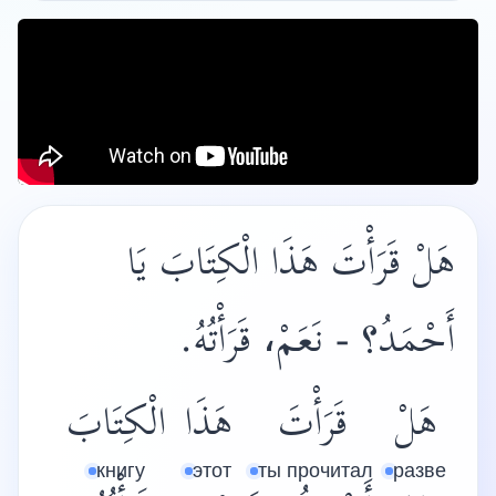
هَلْ قَرَأْتَ هَذَا الْكِتَابَ يَا
أَحْمَدُ؟ - نَعَمْ، قَرَأْتُهُ.
هَلْ
قَرَأْتَ
هَذَا
الْكِتَابَ
книгу
этот
ты прочитал
разве