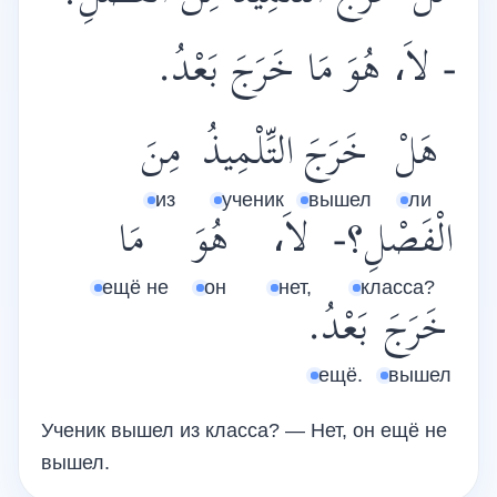
- لاَ، هُوَ مَا خَرَجَ بَعْدُ.
هَلْ
خَرَجَ
التِّلْمِيذُ
مِنَ
из
ученик
вышел
ли
الْفَصْلِ؟-
لاَ،
هُوَ
مَا
ещё не
он
нет,
класса?
خَرَجَ
بَعْدُ.
ещё.
вышел
Ученик вышел из класса? — Нет, он ещё не
вышел.