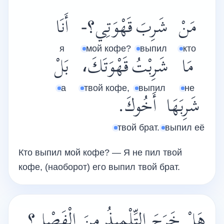
مَنْ
شَرِبَ
قَهْوَتِي؟-
أَنَا
я
мой кофе?
выпил
кто
مَا
شَرِبْتُ
قَهْوَتَكَ،
بَلْ
а
твой кофе,
выпил
не
شَرِبَهَا
أَخُوكَ.
твой брат.
выпил её
Кто выпил мой кофе? — Я не пил твой
кофе, (наоборот) его выпил твой брат.
هَلْ خَرَجَ التِّلْمِيذُ مِنَ الْفَصْلِ؟