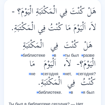
هَلْ كُنْتَ فِي الْمَكْتَبَةِ الْيَوْمَ؟ -
لاَ، اَلْيَوْمَ مَا كُنْتُ فِي الْمَكْتَبَةِ.
هَلْ
كُنْتَ
فِي
الْمَكْتَبَةِ
библиотеке
в
ты был
разве
الْيَوْمَ؟-
لاَ،
اَلْيَوْمَ
مَا
не
сегодня
нет,
сегодня?
كُنْتُ
فِي
الْمَكْتَبَةِ.
библиотеке.
в
я был
Ты был в библиотеке сегодня? — Нет,