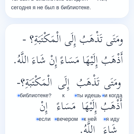
сегодня я не был в библиотеке.
ومَتَى تَذْهَبُ إِلَى الْمَكْتَبَةِ؟ -
أَذْهَبُ إِلَيْهَا مَسَاءً إِنْ شَاءَ اللَّهُ.
ومَتَى
تَذْهَبُ
إِلَى
الْمَكْتَبَةِ؟-
библиотеке?
к
ты идешь
и когда
أَذْهَبُ
إِلَيْهَا
مَسَاءً
إِنْ
если
вечером
к ней
я иду
شَاءَ
اللَّهُ.