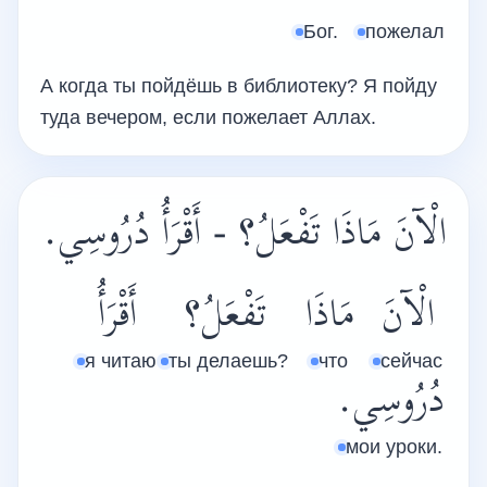
Бог.
пожелал
А когда ты пойдёшь в библиоте­ку? Я пойду
туда вечером, если пожелает Аллах.
الْآنَ مَاذَا تَفْعَلُ؟ - أَقْرَأُ دُرُوسِي.
الْآنَ
مَاذَا
تَفْعَلُ؟
أَقْرَأُ
я читаю
ты делаешь?
что
сейчас
دُرُوسِي.
мои уроки.