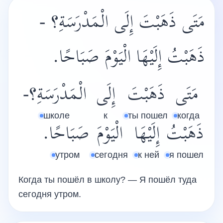
مَتَى ذَهَبْتَ إِلَى الْمَدْرَسَةِ؟ -
ذَهَبْتُ إِلَيْهَا الْيَوْمَ صَبَاحًا.
مَتَى
ذَهَبْتَ
إِلَى
الْمَدْرَسَةِ؟-
школе
к
ты пошел
когда
ذَهَبْتُ
إِلَيْهَا
الْيَوْمَ
صَبَاحًا.
утром
сегодня
к ней
я пошел
Когда ты пошёл в школу? — Я пошёл туда
сегодня утром.