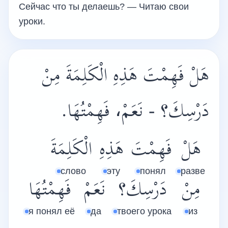
Сейчас что ты делаешь? — Читаю свои
уроки.
هَلْ فَهِمْتَ هَذِهِ الْكَلِمَةَ مِنْ
دَرْسِكَ؟ - نَعَمْ، فَهِمْتُهَا.
هَلْ
فَهِمْتَ
هَذِهِ
الْكَلِمَةَ
слово
эту
понял
разве
مِنْ
دَرْسِكَ؟
نَعَمْ
فَهِمْتُهَا
я понял её
да
твоего урока
из