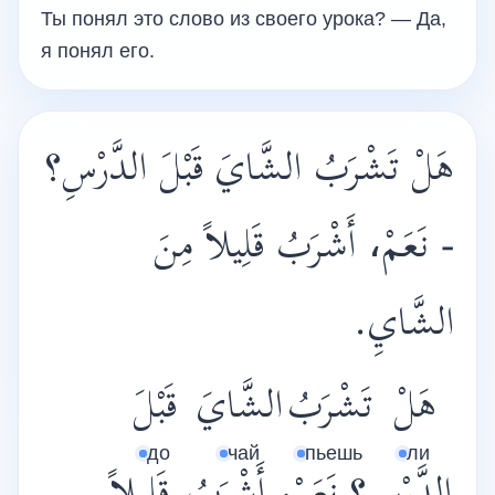
Ты понял это слово из своего урока? — Да,
я понял его.
هَلْ تَشْرَبُ الشَّايَ قَبْلَ الدَّرْسِ؟
- نَعَمْ، أَشْرَبُ قَلِيلاً مِنَ
الشَّايِ.
هَلْ
تَشْرَبُ
الشَّايَ
قَبْلَ
до
чай
пьешь
ли