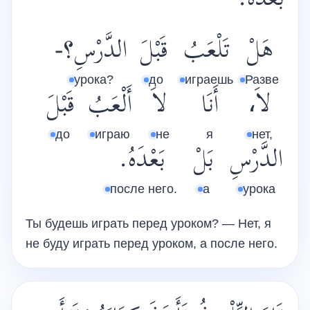
بَعْدَهُ.
هَلْ
تَلْعَبُ
قَبْلَ
الدَّرْسِ؟-
урока?
до
играешь
Разве
لاَ،
أَنَا
لاَ
أَلْعَبُ
قَبْلَ
до
играю
не
я
нет,
الدَّرْسِ
بَلْ
بَعْدَهُ.
после него.
а
урока
Ты будешь играть перед уроком? — Нет, я
не буду играть перед уроком, а после него.