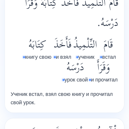
قَامَ التِّلْمِيذُ فَأَخَذَ كِتَابَهُ وَقَرَأَ
دَرْسَهُ.
قَامَ
التِّلْمِيذُ
فَأَخَذَ
كِتَابَهُ
книгу свою
и взял
ученик
встал
وَقَرَأَ
دَرْسَهُ
урок свой
и прочитал
Ученик встал, взял свою книгу и прочитал
свой урок.