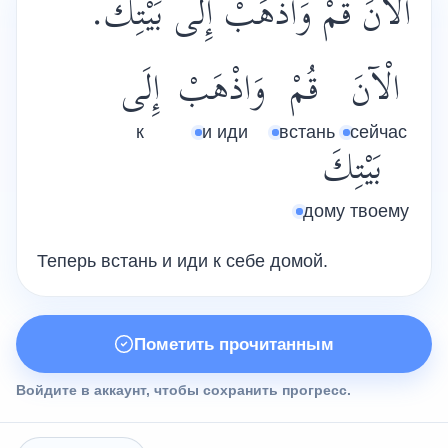
الْآنَ قُمْ وَاذْهَبْ إِلَى بَيْتِكَ.
الْآنَ
قُمْ
وَاذْهَبْ
إِلَى
к
и иди
встань
сейчас
بَيْتِكَ
дому твоему
Теперь встань и иди к себе домой.
Пометить прочитанным
Войдите в аккаунт, чтобы сохранить прогресс.