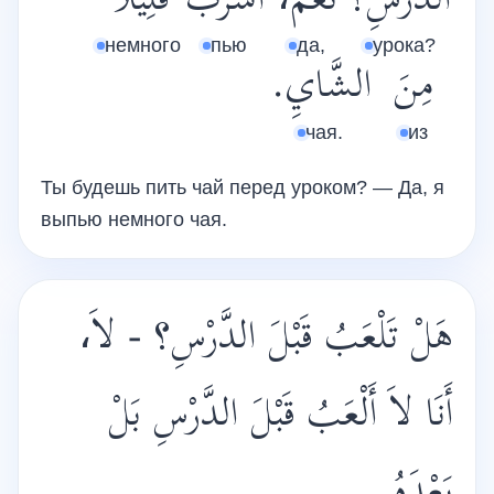
الدَّرْسِ؟
نَعَمْ،
أَشْرَبُ
قَلِيلاً
немного
пью
да,
урока?
مِنَ
الشَّايِ.
чая.
из
Ты будешь пить чай перед уроком? — Да, я
выпью немного чая.
هَلْ تَلْعَبُ قَبْلَ الدَّرْسِ؟ - لاَ،
أَنَا لاَ أَلْعَبُ قَبْلَ الدَّرْسِ بَلْ