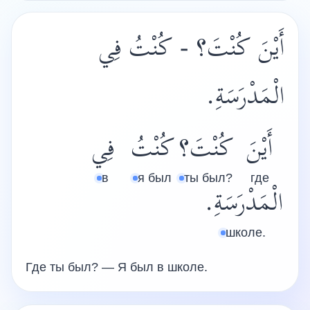
أَيْنَ كُنْتَ؟ - كُنْتُ فِي
الْمَدْرَسَةِ.
أَيْنَ
كُنْتَ؟
كُنْتُ
فِي
в
я был
ты был?
где
الْمَدْرَسَةِ.
школе.
Где ты был? — Я был в школе.