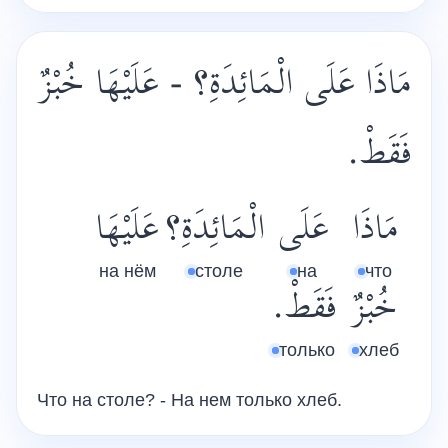
مَاذَا عَلَى الْمَائِدَةِ؟ - عَلَيْهَا خُبْزٌ
فَقَطْ.
مَاذَا
عَلَى
الْمَائِدَةِ؟
عَلَيْهَا
на нём
столе
на
что
خُبْزٌ
فَقَطْ.
только
хлеб
Что на столе? - На нем только хлеб.