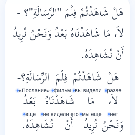
هَلْ شَاهَدْتُمْ فِلْمَ "الرِّسَالَةِ"؟ -
لاَ، مَا شَاهَدْنَاهُ بَعْدُ وَنَحْنُ نُرِيدُ
أَنْ نُشَاهِدَهُ.
هَلْ
شَاهَدْتُمْ
فِلْمَ
الرِّسَالَةِ؟-
«Послание»
фильм
вы видели
разве
لاَ،
مَا
شَاهَدْنَاهُ
بَعْدُ
еще
не видели его
мы еще
нет
وَنَحْنُ
نُرِيدُ
أَنْ
نُشَاهِدَهُ.