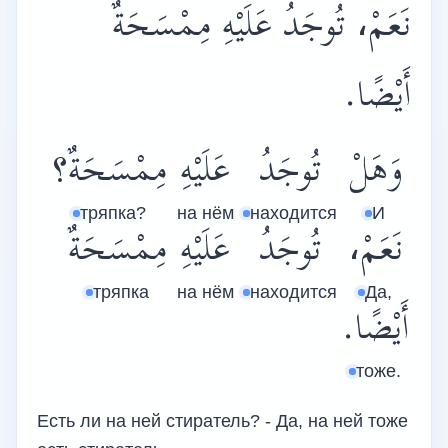
نَعَمْ، تُوجَدُ عَلَيْهِ مِمْسَحَةٌ
أَيْضًا.
وَهَلْ
تُوجَدُ
عَلَيْهِ
مِمْسَحَةٌ؟
тряпка?
на нём
находится
И
نَعَمْ،
تُوجَدُ
عَلَيْهِ
مِمْسَحَةٌ
тряпка
на нём
находится
Да,
أَيْضًا.
тоже.
Есть ли на ней стиратель? - Да, на ней тоже