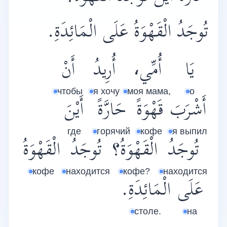
تُوجَدُ الْقَهْوَةُ عَلَى الْمَائِدَةِ.
يَا
أُمِّي،
أُرِيدُ
أَنْ
чтобы
я хочу
моя мама,
о
أَشْرَبَ
قَهْوَةً
حَارَّةً
أَيْنَ
где
горячий
кофе
я выпил
تُوجَدُ
الْقَهْوَةُ؟
تُوجَدُ
الْقَهْوَةُ
кофе
находится
кофе?
находится
عَلَى
الْمَائِدَةِ.
столе.
на