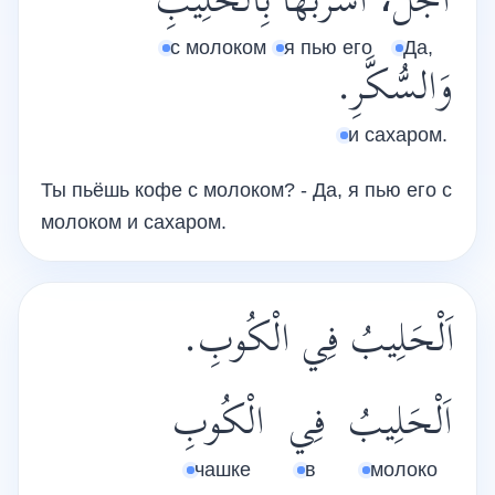
أَجَلْ،
أَشْرَبُهَا
بِالْحَلِيبِ
с молоком
я пью его
Да,
وَالسُّكَّرِ.
и сахаром.
Ты пьёшь кофе с молоком? - Да, я пью его с
молоком и сахаром.
اَلْحَلِيبُ فِي الْكُوبِ.
اَلْحَلِيبُ
فِي
الْكُوبِ
чашке
в
молоко