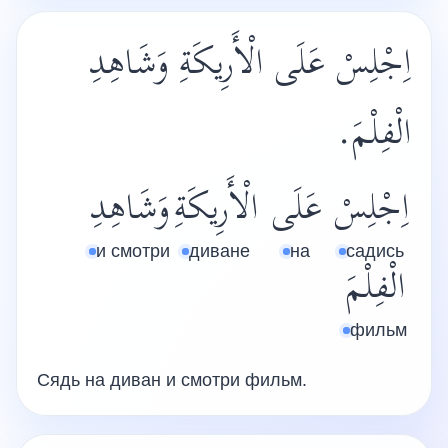
اِجْلِسْ عَلَى الْأَرِيكَةِ وَشَاهِدِ
الْفِلْمَ.
اِجْلِسْ
عَلَى
الْأَرِيكَةِ
وَشَاهِدِ
и смотри
диване
на
садись
الْفِلْمَ
фильм
Сядь на диван и смотри фильм.