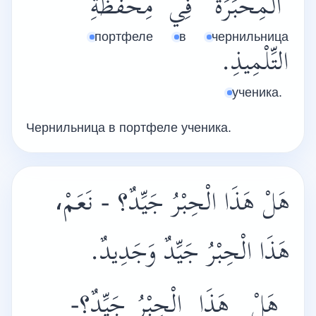
اَلْمِحْبَرَةُ
فِي
مِحْفَظَةِ
портфеле
в
чернильница
التِّلْمِيذِ.
ученика.
Чернильница в портфеле ученика.
هَلْ هَذَا الْحِبْرُ جَيِّدٌ؟ - نَعَمْ،
هَذَا الْحِبْرُ جَيِّدٌ وَجَدِيدٌ.
هَلْ
هَذَا
الْحِبْرُ
جَيِّدٌ؟-