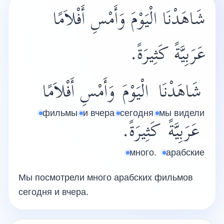
شَاهَدْنَا الْيَوْمَ وَأَمْسِ أَفْلاَمًا
عَرَبِيَّةً كَثِيرَةً.
شَاهَدْنَا
الْيَوْمَ
وَأَمْسِ
أَفْلاَمًا
фильмы
и вчера
сегодня
мы видели
عَرَبِيَّةً
كَثِيرَةً.
много.
арабские
Мы посмотрели много арабских фильмов
сегодня и вчера.