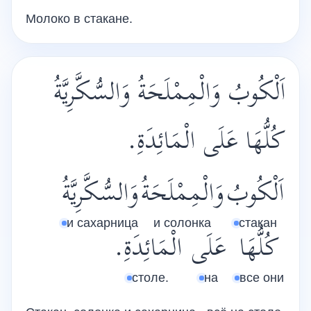
Молоко в стакане.
اَلْكُوبُ وَالْمِمْلَحَةُ وَالسُّكَّرِيَّةُ
كُلُّهَا عَلَى الْمَائِدَةِ.
اَلْكُوبُ
وَالْمِمْلَحَةُ
وَالسُّكَّرِيَّةُ
и сахарница
и солонка
стакан
كُلُّهَا
عَلَى
الْمَائِدَةِ.
столе.
на
все они