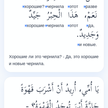
хорошие?
чернила
этот
разве
نَعَمْ،
هَذَا
الْحِبْرُ
جَيِّدٌ
хорошие
чернила
этот
да,
وَجَدِيدٌ.
и новые.
Хорошие ли это чернила? - Да, это хорошие
и новые чернила.
يَا أُمِّي، أُرِيدُ أَنْ أَشْرَبَ قَهْوَةً
حَارَّةً أَيْنَ تُوجَدُ الْقَهْوَةُ؟ -