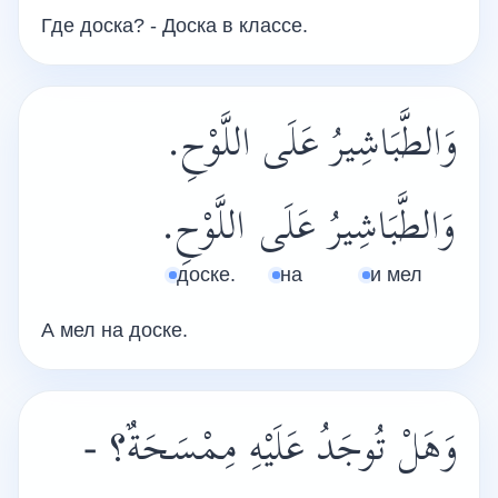
Где доска? - Доска в классе.
وَالطَّبَاشِيرُ عَلَى اللَّوْحِ.
وَالطَّبَاشِيرُ
عَلَى
اللَّوْحِ.
доске.
на
и мел
А мел на доске.
وَهَلْ تُوجَدُ عَلَيْهِ مِمْسَحَةٌ؟ -