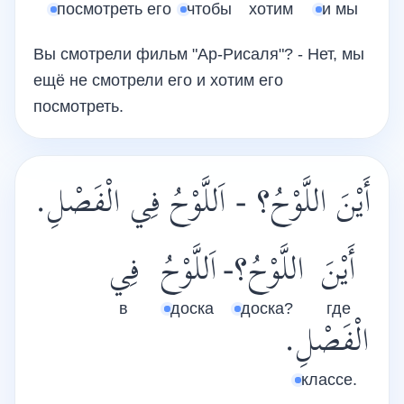
посмотреть его
чтобы
хотим
и мы
Вы смотрели фильм "Ар-Рисаля"? - Нет, мы
ещё не смотрели его и хотим его
посмотреть.
أَيْنَ اللَّوْحُ؟ - اَللَّوْحُ فِي الْفَصْلِ.
أَيْنَ
اللَّوْحُ؟-
اَللَّوْحُ
فِي
в
доска
доска?
где
الْفَصْلِ.
классе.