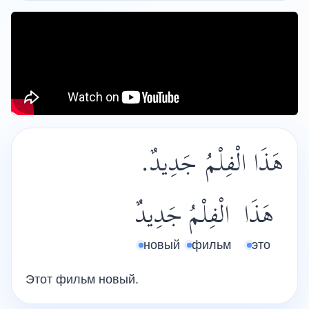
هَذَا الْفِلْمُ جَدِيدٌ.
هَذَا
الْفِلْمُ
جَدِيدٌ
новый
фильм
это
Этот фильм новый.