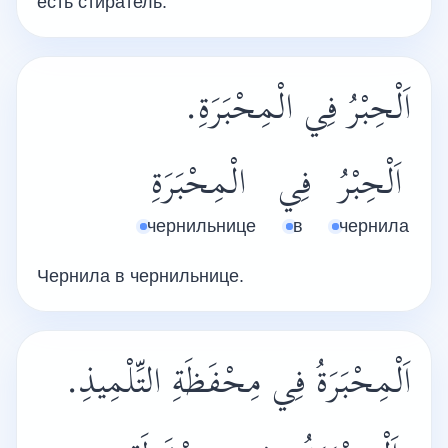
есть стиратель.
اَلْحِبْرُ فِي الْمِحْبَرَةِ.
اَلْحِبْرُ
فِي
الْمِحْبَرَةِ
чернильнице
в
чернила
Чернила в чернильнице.
اَلْمِحْبَرَةُ فِي مِحْفَظَةِ التِّلْمِيذِ.