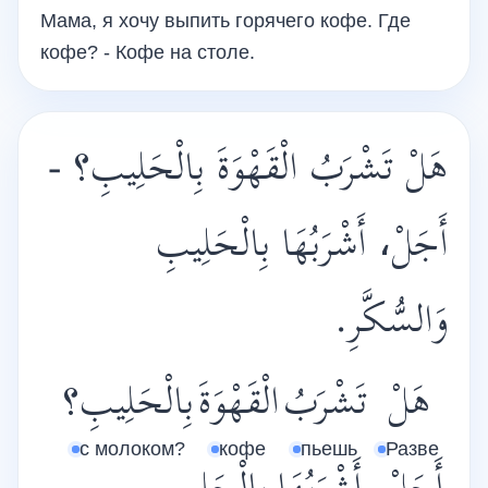
Мама, я хочу выпить горячего кофе. Где
кофе? - Кофе на столе.
هَلْ تَشْرَبُ الْقَهْوَةَ بِالْحَلِيبِ؟ -
أَجَلْ، أَشْرَبُهَا بِالْحَلِيبِ
وَالسُّكَّرِ.
هَلْ
تَشْرَبُ
الْقَهْوَةَ
بِالْحَلِيبِ؟
с молоком?
кофе
пьешь
Разве