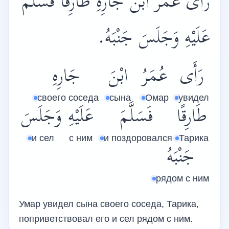
رَأَى عُمَرُ ابْنَ جَارِهِ طَارِقًا فَسَلَّمَ
عَلَيْهِ وَجَلَسَ جَنْبَهُ.
رَأَى
عُمَرُ
ابْنَ
جَارِهِ
своего соседа
сына
Омар
увидел
طَارِقًا
فَسَلَّمَ
عَلَيْهِ
وَجَلَسَ
и сел
с ним
и поздоровался
Тарика
جَنْبَهُ
рядом с ним
Умар увидел сына своего соседа, Тарика,
поприветствовал его и сел рядом с ним.