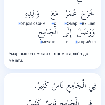
خَرَجَ
عُمَرُ
مَعَ
وَالِدِهِ
отцом своим
с
Омар
вышел
وَوَصَلَ
إِلَى
الْجَامِعِ
мечети
к
и прибыл
Умар вышел вместе с отцом и дошёл до
мечети.
فِي الْجَامِعِ نَاسٌ كَثِيرٌ.
فِي
الْجَامِعِ
نَاسٌ
كَثِيرٌ.