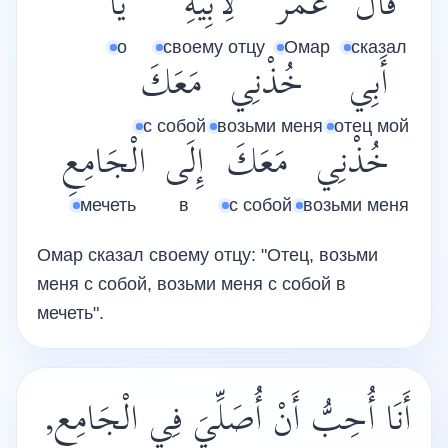
قَالَ
عُمَرُ
لِأَبِيهِ
يَا
о
своему отцу
Омар
сказал
أَبِي
خُذْنِي
مَعَكَ
с собой
возьми меня
отец мой
خُذْنِي
مَعَكَ
إِلَى
الْجَامِعِ
мечеть
в
с собой
возьми меня
Омар сказал своему отцу: "Отец, возьми
меня с собой, возьми меня с собой в
мечеть".
أَنَا أُحِبُّ أَنْ أُصَلِّيَ فِي الْجَامِعِ,