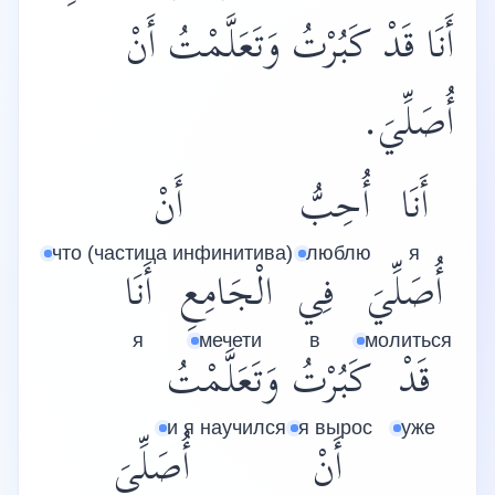
أَنَا قَدْ كَبُرْتُ وَتَعَلَّمْتُ أَنْ
أُصَلِّيَ.
أَنَا
أُحِبُّ
أَنْ
что (частица инфинитива)
люблю
я
أُصَلِّيَ
فِي
الْجَامِعِ
أَنَا
я
мечети
в
молиться
قَدْ
كَبُرْتُ
وَتَعَلَّمْتُ
и я научился
я вырос
уже
أَنْ
أُصَلِّيَ