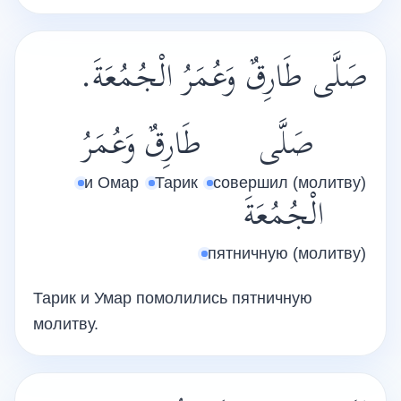
صَلَّى طَارِقٌ وَعُمَرُ الْجُمُعَةَ.
صَلَّى
طَارِقٌ
وَعُمَرُ
и Омар
Тарик
совершил (молитву)
الْجُمُعَةَ
пятничную (молитву)
Тарик и Умар помолились пятничную
молитву.