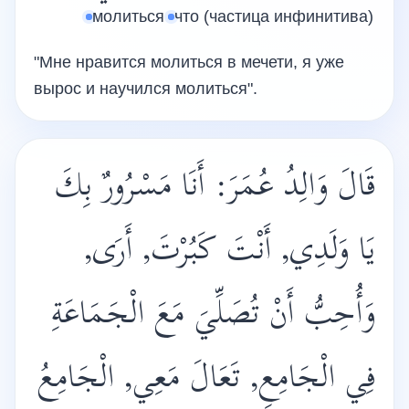
молиться
что (частица инфинитива)
"Мне нравится молиться в мечети, я уже
вырос и научился молиться".
قَالَ وَالِدُ عُمَرَ: أَنَا مَسْرُورٌ بِكَ
يَا وَلَدِي, أَنْتَ كَبُرْتَ, أَرَى,
وَأُحِبُّ أَنْ تُصَلِّيَ مَعَ الْجَمَاعَةِ
فِي الْجَامِعِ, تَعَالَ مَعِي, الْجَامِعُ