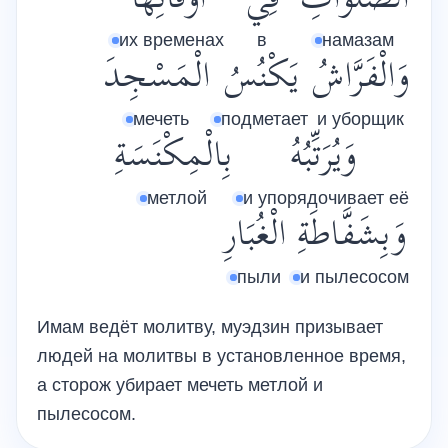
الصَّلَوَاتِ
فِي
أَوْقَاتِهَا
их временах
в
намазам
وَالْفَرَّاشُ
يَكْنُسُ
الْمَسْجِدَ
мечеть
подметает
и уборщик
وَيُرَتِّبُهُ
بِالْمِكْنَسَةِ
метлой
и упорядочивает её
وَبِشَفَّاطَةِ
الْغُبَارِ
пыли
и пылесосом
Имам ведёт молитву, муэдзин призывает
людей на молитвы в установленное время,
а сторож убирает мечеть метлой и
пылесосом.