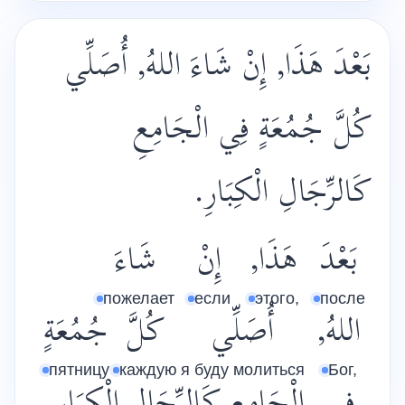
بَعْدَ هَذَا, إِنْ شَاءَ اللهُ, أُصَلِّي
كُلَّ جُمُعَةٍ فِي الْجَامِعِ
كَالرِّجَالِ الْكِبَارِ.
بَعْدَ
هَذَا,
إِنْ
شَاءَ
пожелает
если
этого,
после
اللهُ,
أُصَلِّي
كُلَّ
جُمُعَةٍ
пятницу
каждую
я буду молиться
Бог,