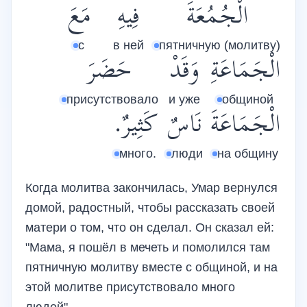
الْجُمُعَةَ
فِيهِ
مَعَ
с
в ней
пятничную (молитву)
الْجَمَاعَةِ
وَقَدْ
حَضَرَ
присутствовало
и уже
общиной
الْجَمَاعَةَ
نَاسٌ
كَثِيرٌ.
много.
люди
на общину
Когда молитва закончилась, Умар вернулся
домой, радостный, чтобы рассказать своей
матери о том, что он сделал. Он сказал ей:
"Мама, я пошёл в мечеть и помолился там
пятничную молитву вместе с общиной, и на
этой молитве присутствовало много