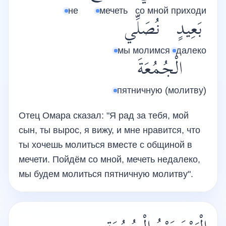
не
мечеть
со мной
приходи
بَعِيدٍ
نُصَلِّي
мы молимся
далеко
الْجُمُعَةَ
пятничную (молитву)
Отец Омара сказал: "Я рад за тебя, мой
сын, ты вырос, я вижу, и мне нравится, что
ты хочешь молиться вместе с общиной в
мечети. Пойдём со мной, мечеть недалеко,
мы будем молиться пятничную молитву".