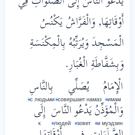
يَدْعُو النَّاسَ إِلَى الصَّلَوَاتِ فِي
أَوْقَاتِهَا, وَالْفَرَّاشُ يَكْنُسُ
الْمَسْجِدَ وَيُرَتِّبُهُ بِالْمِكْنَسَةِ
وَبِشَفَّاطَةِ الْغُبَارِ.
الْإِمَامُ
يُصَلِّي
بِالنَّاسِ
с людьми
совершает намаз
имам
وَالْمُؤَذِّنُ
يَدْعُو
النَّاسَ
إِلَى
к
людей
зовет
и муэдзин