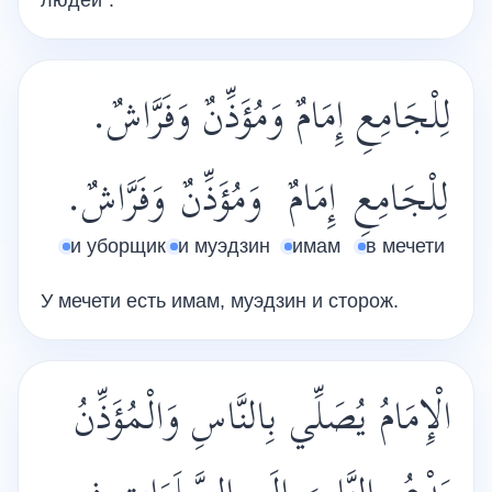
людей".
لِلْجَامِعِ إِمَامٌ وَمُؤَذِّنٌ وَفَرَّاشٌ.
لِلْجَامِعِ
إِمَامٌ
وَمُؤَذِّنٌ
وَفَرَّاشٌ.
и уборщик
и муэдзин
имам
в мечети
У мечети есть имам, муэдзин и сторож.
الْإِمَامُ يُصَلِّي بِالنَّاسِ وَالْمُؤَذِّنُ