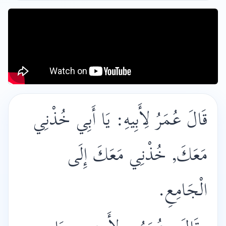
قَالَ عُمَرُ لِأَبِيهِ: يَا أَبِي خُذْنِي
مَعَكَ, خُذْنِي مَعَكَ إِلَى
الْجَامِعِ.