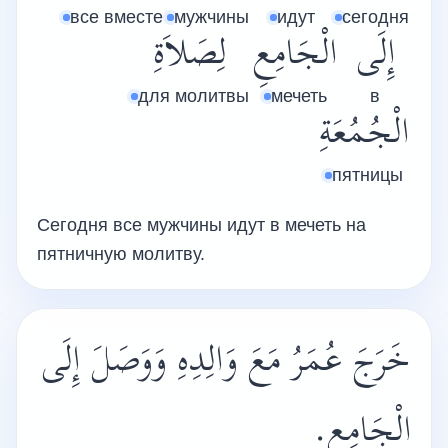
все вместе
мужчины
идут
сегодня
إِلَى
الْجَامِعِ
لِصَلاَةِ
для молитвы
мечеть
в
الْجُمُعَةِ
пятницы
Сегодня все мужчины идут в мечеть на
пятничную молитву.
خَرَجَ عُمَرُ مَعَ وَالِدِهِ وَوَصَلَ إِلَى
الْجَامِعِ.