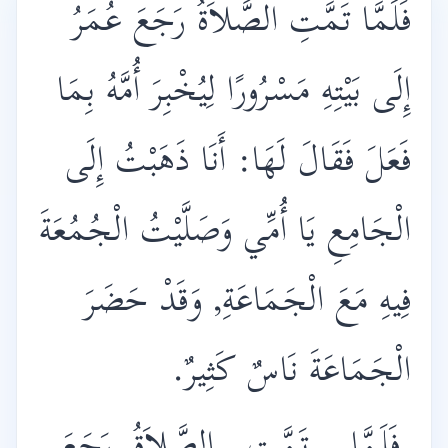
فَلَمَّا تَمَّتِ الصَّلاَةُ رَجَعَ عُمَرُ
إِلَى بَيْتِهِ مَسْرُورًا لِيُخْبِرَ أُمَّهُ بِمَا
فَعَلَ فَقَالَ لَهَا: أَنَا ذَهَبْتُ إِلَى
الْجَامِعِ يَا أُمِّي وَصَلَّيْتُ الْجُمُعَةَ
فِيهِ مَعَ الْجَمَاعَةِ, وَقَدْ حَضَرَ
الْجَمَاعَةَ نَاسٌ كَثِيرٌ.