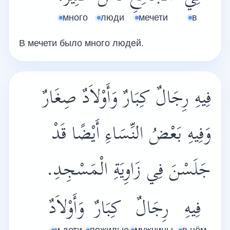
много
люди
мечети
в
В мечети было много людей.
فِيهِ رِجَالٌ كِبَارٌ وَأَوْلاَدٌ صِغَارٌ
وَفِيهِ بَعْضُ النِّسَاءِ أَيْضًا قَدْ
جَلَسْنَ فِي زَاوِيَةِ الْمَسْجِدِ.
فِيهِ
رِجَالٌ
كِبَارٌ
وَأَوْلاَدٌ