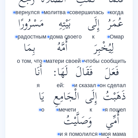
فَلَمَّا
تَمَّتِ
الصَّلاَةُ
رَجَعَ
вернулся
молитва
совершилась
когда
عُمَرُ
إِلَى
بَيْتِهِ
مَسْرُورًا
радостным
дома своего
к
Омар
لِيُخْبِرَ
أُمَّهُ
بِمَا
о том, что
матери своей
чтобы сообщить
فَعَلَ
فَقَالَ
لَهَا:
أَنَا
я
ей:
и сказал
он сделал
ذَهَبْتُ
إِلَى
الْجَامِعِ
يَا
о
мечети
к
я пошел
أُمِّي
وَصَلَّيْتُ
и я помолился
моя мама