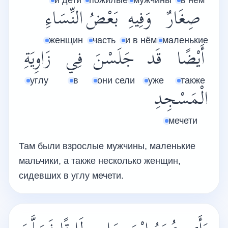
и дети
пожилые
мужчины
в нём
صِغَارٌ
وَفِيهِ
بَعْضُ
النِّسَاءِ
женщин
часть
и в нём
маленькие
أَيْضًا
قَد
جَلَسْنَ
فِي
زَاوِيَةِ
углу
в
они сели
уже
также
الْمَسْجِدِ
мечети
Там были взрослые мужчины, маленькие
мальчики, а также несколько женщин,
сидевших в углу мечети.