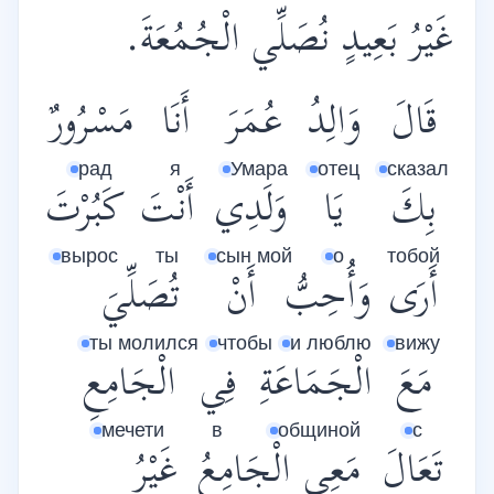
غَيْرُ بَعِيدٍ نُصَلِّي الْجُمُعَةَ.
قَالَ
وَالِدُ
عُمَرَ
أَنَا
مَسْرُورٌ
рад
я
Умара
отец
сказал
بِكَ
يَا
وَلَدِي
أَنْتَ
كَبُرْتَ
вырос
ты
сын мой
о
тобой
أَرَى
وَأُحِبُّ
أَنْ
تُصَلِّيَ
ты молился
чтобы
и люблю
вижу
مَعَ
الْجَمَاعَةِ
فِي
الْجَامِعِ
мечети
в
общиной
с
تَعَالَ
مَعِي
الْجَامِعُ
غَيْرُ