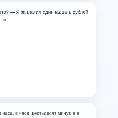
 это? — Я заплатил одиннадцать рублей
еек.
 часа, в часе шестьдесят минут, а в