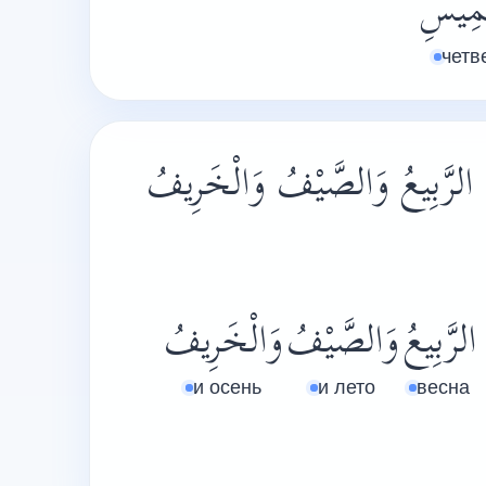
مِيسِ
четв
الرَّبِيعُ وَالصَّيْفُ وَالْخَرِيفُ
الرَّبِيعُ
وَالصَّيْفُ
وَالْخَرِيفُ
и осень
и лето
весна