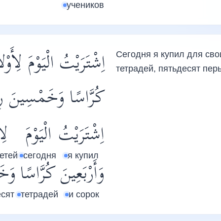
учеников
اِشْتَرَيْتُ الْيَوْمَ لِأَوْ
Сегодня я купил для сво
тетрадей, пятьдесят пер
كُرَّاسًا وَخَمْسِينَ .
اِشْتَرَيْتُ
الْيَوْمَ
لِ
етей
сегодня
я купил
وَأَرْبَعِينَ
كُرَّاسًا
وَخَ
есят
тетрадей
и сорок