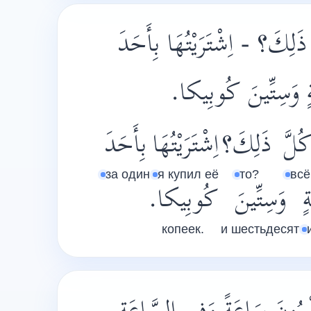
َلِكَ؟ - اِشْتَرَيْتُهَا بِأَحَدَ
ةٍ وَسِتِّينَ كُوبِيكا
ُلَّ
ذَلِكَ؟
اِشْتَرَيْتُهَا
بِأَحَدَ
за один
я купил её
то?
всё
ٍ
وَسِتِّينَ
كُوبِيكا.
копеек.
и шестьдесят