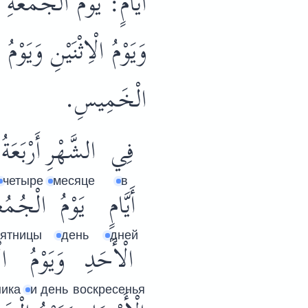
أَيَّامٍ: يَوْمُ الْجُمُعَةِ
وَيَوْمُ الْاِثْنَيْنِ وَيَوْمُ 
الْخَمِيسِ.
فِي
الشَّهْرِ
أَرْبَعَةُ
четыре
месяце
в
أَيَّامٍ
يَوْمُ
الْجُمُعَ
пятницы
день
дней
الْأَحَدِ
وَيَوْمُ
ال
ника
и день
воскресенья