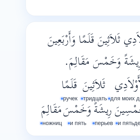
لاَدِي ثَلاَثِينَ قَلَمًا وَأَرْبَعِينَ
رِيشَةً وَخَمْسَ مَقَالِمَ
أَوْلاَدِي
ثَلاَثِينَ
قَلَمًا
ручек
тридцать
для моих д
مْسِينَ
رِيشَةً
وَخَمْسَ
مَقَالِمَ
ножниц
и пять
перьев
и пятьд