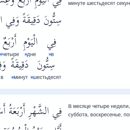
فِي الْيَوْمِ أَرْبَعٌ وَع
минуте шестьдесят секун
سِتُّونَ دَقِيقَةً وَفِي ال.
فِي
الْيَوْمِ
أَرْبَعٌ
четыре
дне
в
سِتُّونَ
دَقِيقَةً
وَف
 в
минут
шестьдесят
فِي الشَّهْرِ أَرْبَعَةُ أَ
В месяце четыре недели,
суббота, воскресенье, по