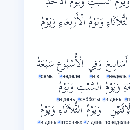
 وَيَوْمُ السَّبْتِ وَيَوْمُ الْأَحَدِ
الثُّلاَثَاءِ وَيَوْمُ الْأَرْبِعَاءِ وَيَوْمُ
أَسَابِيعَ
وَفِي
الْأُسْبُوعِ
سَبْعَةُ
семь
неделе
и в
недель
ةِ
وَيَوْمُ
السَّبْتِ
وَيَوْمُ
и день
субботы
и день
ْاِثْنَيْنِ
وَيَوْمُ
الثُّلاَثَاءِ
وَيَوْمُ
и день
вторника
и день
понедель