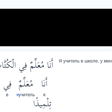
أَنَا مُعَلِّمٌ فِي الْكُ.
Я учитель в школе, у ме
أَنَا
مُعَلِّمٌ
فِي
в
учитель
я
تِلْمِيذًا