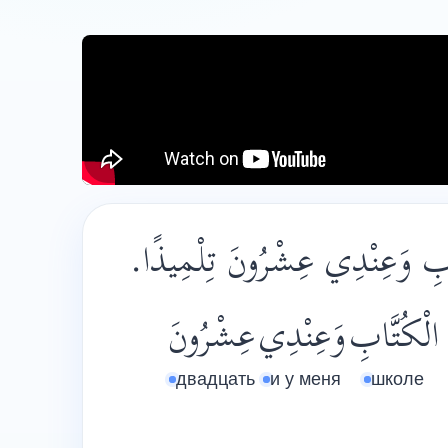
تَّابِ وَعِنْدِي عِشْرُونَ تِلْمِيذًا
الْكُتَّابِ
وَعِنْدِي
عِشْرُونَ
двадцать
и у меня
школе