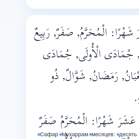
رَ شَهْرًا: الْمُحَرَّمُ, صَفَرٌ, رَبِيعٌ
ِرُ, جُمَادَى الْأُولَى, جُمَادَى
بَانُ, رَمَضَانُ, شَوَّالٌ, ذُو
ةِ
عَشَرَ
شَهْرًا:
الْمُحَرَّمُ
صَفَرٌ
Сафар
Мухаррам
месяцев:
десять