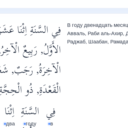
فِي السَّنَةِ اِثْنَا عَشَ
В году двенадцать месяц
Авваль, Раби аль-Ахир, 
Раджаб, Шаабан, Рамада
الأَوَّلُ, رَبِيعٌ الْآخ
الْآخِرَةُ, رَجَبٌ, شَعْ
الْقَعْدَةِ, ذُو الْحِجَّ.
فِي
السَّنَةِ
اِثْنَا
два
году
в