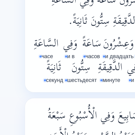
ِشْرُونَ سَاعَةً وَفِي السَّاعَةِ
دَّقِيقَةِ سِتُّونَ ثَانِيَةً
وَعِشْرُونَ
سَاعَةً
وَفِي
السَّاعَةِ
часе
и в
часов
и двадцать
ِي
الدَّقِيقَةِ
سِتُّونَ
ثَانِيَةً
секунд
шестьдесят
минуте
и
سَابِيعَ وَفِي الْأُسْبُوعِ سَبْعَةُ