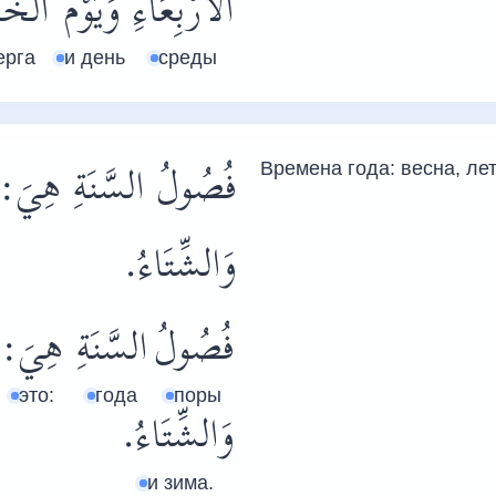
الْأَرْبِعَاءِ
وَيَوْمُ
الْخَ
ерга
и день
среды
فُصُولُ السَّنَةِ هِيَ: 
Времена года: весна, лет
وَالشِّتَاءُ.
فُصُولُ
السَّنَةِ
هِيَ:
это:
года
поры
وَالشِّتَاءُ.
и зима.