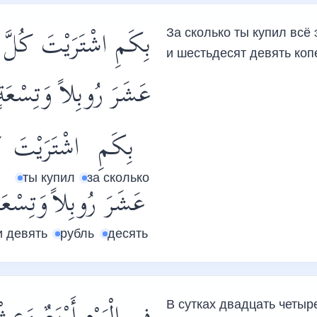
بِكَمِ اشْتَرَيْتَ كُلَّ ذ
За сколько ты купил всё
и шестьдесят девять коп
عَشَرَ رُوبِلاً وَتِسْعَ.
بِكَمِ
اشْتَرَيْتَ
ك
ты купил
за сколько
عَشَرَ
رُوبِلاً
وَتِسْعَة
и девять
рубль
десять
В сутках двадцать четыре