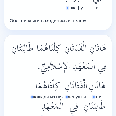
шкафу
в
Обе эти книги находились в шкафу.
هَاتَانِ الْفَتَاتَانِ كِلْتَاهُمَا طَالِبَتَانِ
فِي الْمَعْهَدِ الإِسْلاَمِيِّ.
هَاتَانِ
الْفَتَاتَانِ
كِلْتَاهُمَا
каждая из них
девушки
эти
طَالِبَتَانِ
فِي
الْمَعْهَدِ