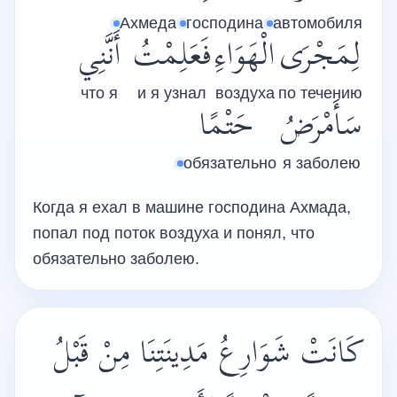
Ахмеда
господина
автомобиля
لِمَجْرَى
الْهَوَاءِ
فَعَلِمْتُ
أَنَّنِي
что я
и я узнал
воздуха
по течению
سَأَمْرَضُ
حَتْمًا
обязательно
я заболею
Когда я ехал в машине господина Ахмада,
попал под поток воздуха и понял, что
обязательно заболею.
كَانَتْ شَوَارِعُ مَدِينَتِنَا مِنْ قَبْلُ