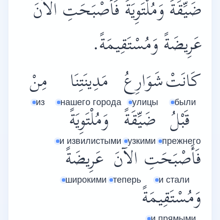
ضَيِّقَةً وَمُلْتَوِيَةً فَأَصْبَحَتِ الآنَ
عَرِيضَةً وَمُسْتَقِيمَةً.
كَانَتْ
شَوَارِعُ
مَدِينَتِنَا
مِنْ
из
нашего города
улицы
были
قَبْلُ
ضَيِّقَةً
وَمُلْتَوِيَةً
и извилистыми
узкими
прежнего
فَأَصْبَحَتِ
الآنَ
عَرِيضَةً
широкими
теперь
и стали
وَمُسْتَقِيمَةً
и прямыми