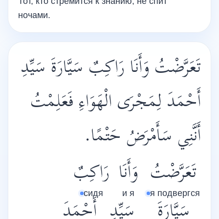
Тот, кто стремится к знанию, не спит
ночами.
تَعَرَّضْتُ وَأَنَا رَاكِبٌ سَيَّارَةَ سَيِّدِ
أَحْمَدَ لِمَجْرَى الْهَوَاءِ فَعَلِمْتُ
أَنَّنِي سَأَمْرَضُ حَتْمًا.
تَعَرَّضْتُ
وَأَنَا
رَاكِبٌ
сидя
и я
я подвергся
سَيَّارَةَ
سَيِّدِ
أَحْمَدَ