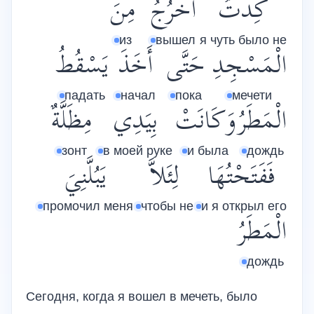
كِدْتُ
أَخْرُجُ
مِنَ
из
вышел
я чуть было не
الْمَسْجِدِ
حَتَّى
أَخَذَ
يَسْقُطُ
падать
начал
пока
мечети
الْمَطَرُ
وَكَانَتْ
بِيَدِي
مِظَلَّةٌ
зонт
в моей руке
и была
дождь
فَفَتَحْتُهَا
لِئَلاَّ
يَبُلَّنِيَ
промочил меня
чтобы не
и я открыл его
الْمَطَرُ
дождь
Сегодня, когда я вошел в мечеть, было