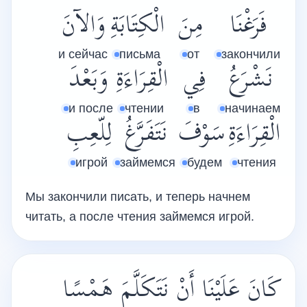
فَرَغْنَا
مِنَ
الْكِتَابَةِ
وَالآنَ
и сейчас
письма
от
закончили
نَشْرَعُ
فِي
الْقِرَاءَةِ
وَبَعْدَ
и после
чтении
в
начинаем
الْقِرَاءَةِ
سَوْفَ
نَتَفَرَّغُ
لِلّعِبِ
игрой
займемся
будем
чтения
Мы закончили писать, и теперь начнем
читать, а после чтения займемся игрой.
كَانَ عَلَيْنَا أَنْ نَتَكَلَّمَ هَمْسًا