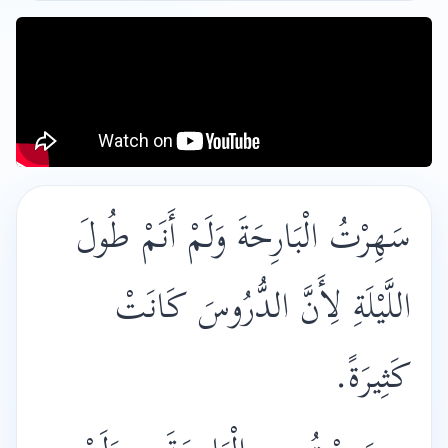
سَهِرْتُ الْبَارِحَةَ وَلَمْ أَنَمْ طُولَ
اللَّيْلَةِ لِأَنَّ الدُّرُوسَ كَانَتْ
كَثِيرَةً.