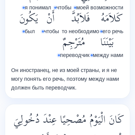
я понимал
чтобы
моей возможности
كَلاَمَهُ
فَلاَبُدَّ
أَنْ
يَكُونَ
был
чтобы
то необходимо
его речь
بَيْنَنَا
مُتَرْجِمٌ
переводчик
между нами
Он иностранец, не из моей страны, и я не
могу понять его речь, поэтому между нами
должен быть переводчик.
كَانَ الْيَوْمُ مُصْحِيًا عِنْدَ دُخُولِيَ