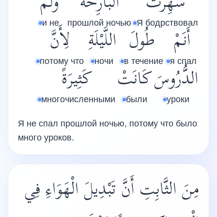
سَهِرْتُ
الْبَارِحَةَ
وَلَمْ
и не
прошлой ночью
Я бодрствовал
أَنَمْ
طُولَ
اللَّيْلَةِ
لِأَنَّ
потому что
ночи
в течение
я спал
الدُّرُوسَ
كَانَتْ
كَثِيرَةً
многочисленными
были
уроки
Я не спал прошлой ночью, потому что было
много уроков.
مِنَ الثَّابِتِ أَنَّ تَبْدِيلَ الْهَوَاءِ فِي