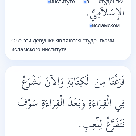
институте
в
студентки
الإِسْلاَمِيِّ.
исламском
Обе эти девушки являются студентками
исламского института.
فَرَغْنَا مِنَ الْكِتَابَةِ وَالآنَ نَشْرَعُ
فِي الْقِرَاءَةِ وَبَعْدَ الْقِرَاءَةِ سَوْفَ
نَتَفَرَّغُ لِلّعِبِ.