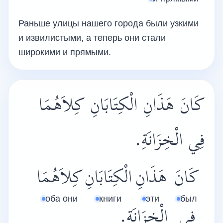
Раньше улицы нашего города были узкими
и извилистыми, а теперь они стали
широкими и прямыми.
كَانَ هَذَانِ الْكِتَابَانِ كِلاَهُمَا
فِي الْخِزَانَةِ.
كَانَ
هَذَانِ
الْكِتَابَانِ
كِلاَهُمَا
оба они
книги
эти
был
فِي
الْخِزَانَةِ.