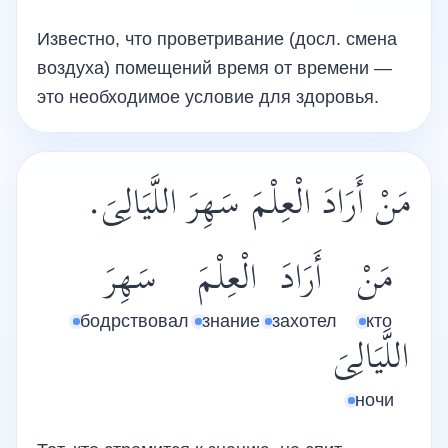
Известно, что проветривание (досл. смена
воздуха) помещений время от времени —
это необходимое условие для здоровья.
مَنْ أَرَادَ الْعِلْمَ سَهِرَ اللَّيَالِىَ.
مَنْ
أَرَادَ
الْعِلْمَ
سَهِرَ
бодрствовал
знание
захотел
кто
اللَّيَالِىَ
ночи