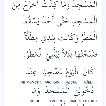
الْمَسْجِدَ وَمَا كِدْتُ أَخْرُجُ مِنَ
الْمَسْجِدِ حَتَّى أَخَذَ يَسْقُطُ
الْمَطَرُ وَكَانَتْ بِيَدِي مِظَلَّةٌ
فَفَتَحْتُهَا لِئَلاَّ يَبُلَّنِيَ الْمَطَرُ.
كَانَ
الْيَوْمُ
مُصْحِيًا
عِنْدَ
в момент
ясным
день
был
دُخُولِيَ
الْمَسْجِدَ
وَمَا
и не
мечеть
моего входа