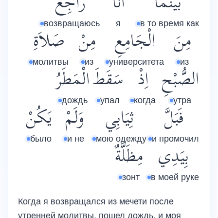
بَيْنَمَا
أَنَا
رَاجِعٌ
возвращаюсь
я
в то время как
مِنَ
الْجَامِعِ
مِنْ
صَلاَةِ
молитвы
из
университета
из
الصُّبْحِ
اِذْ
سَقَطَ
الْمَطَرُ
дождь
упал
когда
утра
فَبَلَّ
ثِيَابِي
وَلَمْ
يَكُنْ
было
и не
мою одежду
и промочил
بِيَدِي
مِظَلَّةٌ
зонт
в моей руке
Когда я возвращался из мечети после
утренней молитвы, пошел дождь, и моя