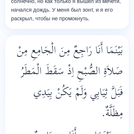
солнечно, но как только я вышел из мечети,
начался дождь. У меня был зонт, и я его
раскрыл, чтобы не промокнуть.
بَيْنَمَا أَنَا رَاجِعٌ مِنَ الْجَامِعِ مِنْ
صَلاَةِ الصُّبْحِ اِذْ سَقَطَ الْمَطَرُ
فَبَلَّ ثِيَابِي وَلَمْ يَكُنْ بِيَدِي
مِظَلَّةٌ.