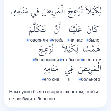
لِكَيْلاَ نُزْعِجَ الْمَرِيضَ فِي مَنَامِهِ.
كَانَ
عَلَيْنَا
أَنْ
نَتَكَلَّمَ
говорили
чтобы
на нас
было
هَمْسًا
لِكَيْلاَ
نُزْعِجَ
беспокоили
чтобы не
шепотом
الْمَرِيضَ
فِي
مَنَامِهِ
его сне
в
больного
Нам нужно было говорить шепотом, чтобы
не разбудить больного.