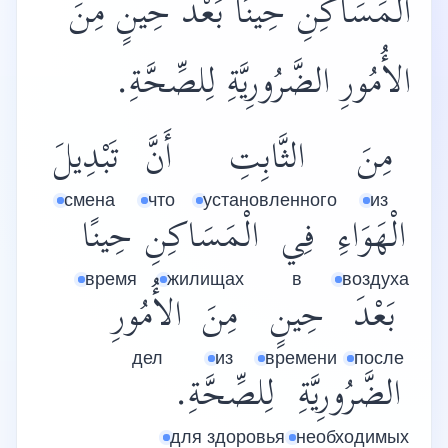
الْمَسَاكِنِ حِينًا بَعْدَ حِينٍ مِنَ
الأُمُورِ الضَّرُورِيَّةِ لِلصِّحَّةِ.
مِنَ
الثَّابِتِ
أَنَّ
تَبْدِيلَ
смена
что
установленного
из
الْهَوَاءِ
فِي
الْمَسَاكِنِ
حِينًا
время
жилищах
в
воздуха
بَعْدَ
حِينٍ
مِنَ
الأُمُورِ
дел
из
времени
после
الضَّرُورِيَّةِ
لِلصِّحَّةِ.
для здоровья
необходимых