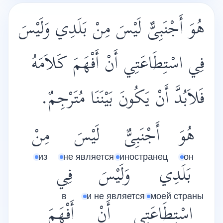
هُوَ أَجْنَبِىٌّ لَيْسَ مِنْ بَلَدِي وَلَيْسَ
فِي اسْتِطَاعَتِي أَنْ أَفْهَمَ كَلاَمَهُ
فَلاَبُدَّ أَنْ يَكُونَ بَيْنَنَا مُتَرْجِمٌ.
هُوَ
أَجْنَبِىٌّ
لَيْسَ
مِنْ
из
не является
иностранец
он
بَلَدِي
وَلَيْسَ
فِي
в
и не является
моей страны
اسْتِطَاعَتِي
أَنْ
أَفْهَمَ