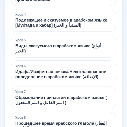
Урок
4
Подлежащее и сказуемое в арабском языке
[Мубтада и хабар] (المبتدأ و الخبر)
Урок
5
Виды сказуемого в арабском языке (أنواع
الخبر)
Урок
6
Идафа/Изафетная связка/Несогласованное
определение в арабском языке (الإضافة)
Урок
7
Образование причастий в арабском языке (
اسم الفاعل و اسم المفعول )
Урок
8
Прошедшее время арабского глагола (الفعل