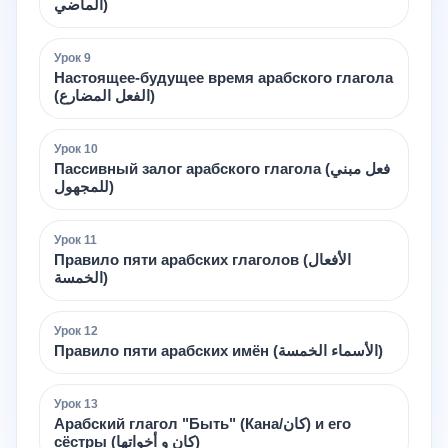
الماضي)
Урок
9
Настоящее-будущее время арабского глагола
(الفعل المضارع)
Урок
10
Пассивный залог арабского глагола (فعل مبني
للمجهول)
Урок
11
Правило пяти арабских глаголов (الأفعال
الخمسة)
Урок
12
Правило пяти арабских имён (الأسماء الخمسة)
Урок
13
Арабский глагол "Быть" (Кана/كان) и его
сёстры (كان و أخواتها)