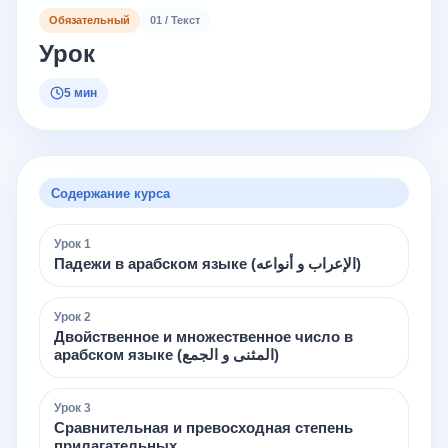
Обязательный
01 / Текст
Урок
5 мин
Содержание курса
Урок
1
Падежи в арабском языке (الإعراب و أنواعه)
Урок
2
Двойственное и множественное число в
арабском языке (المثنى و الجمع)
Урок
3
Сравнительная и превосходная степень
прилагательных