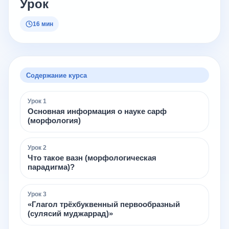
Урок
16 мин
Содержание курса
Урок
1
Основная информация о науке сарф
(морфология)
Урок
2
Что такое вазн (морфологическая
парадигма)?
Урок
3
«Глагол трёхбуквенный первообразный
(сулясий муджаррад)»