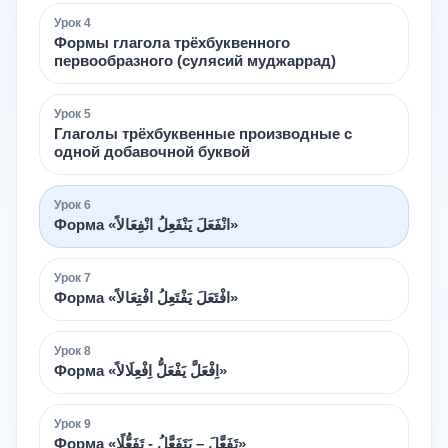
Урок
4
Формы глагола трёхбуквенного
первообразного (сулясий муджаррад)
Урок
5
Глаголы трёхбуквенные производные с
одной добавочной буквой
Урок
6
Форма «انْفَعَلَ يَنْفَعِلُ انْفِعَالاً»
Урок
7
Форма «افْتَعَلَ يَفْتَعِلُ افْتِعَالاً»
Урок
8
Форма «اِفْعَلَّ يَفْعَلُّ اِفْعِلَالاً»
Урок
9
Форма «تَفَعَّلَ – يَتَفَعَّلُ - تَفَعُّلًا»