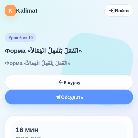
K
Kalimat
Войти
Урок 6 из 10
Форма «انْفَعَلَ يَنْفَعِلُ انْفِعَالاً»
Форма «انْفَعَلَ يَنْفَعِلُ انْفِعَالاً»
К курсу
Обсудить
16 мин