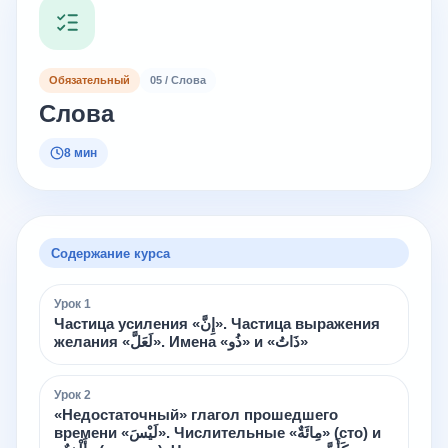
Обязательный
05 / Слова
Слова
8 мин
Содержание курса
Урок
1
Частица усиления «إِنَّ». Частица выражения
желания «لَعَلَّ». Имена «ذُو» и «ذَاتُ»
Урок
2
«Недостаточный» глагол прошедшего
времени «لَيْسَ». Числительные «مِائَةٌ» (сто) и