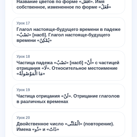
Название цветов по форме «أَفْعَلُ». Имя
собственное, измененное по форме «فُعَلُ»
Урок
17
Глагол настояще-будущего времени в падеже
«نَصْبٌ» [насб]. Глагол настояще-будущего
времени «يُمْكِنُ»
Урок
18
Частица падежа «نَصْبٌ» [насб] «أَنْ» с частицей
отрицания «لَا». Относительное местоимение
«مَا الْمَوْصُولَةُ»
Урок
19
Частица отрицания «لَنْ». Отрицание глаголов
в различных временах
Урок
20
Двойственное число «الْمُثَنَّى» (повторение).
Имена «ذُو» и «ذَاتُ»