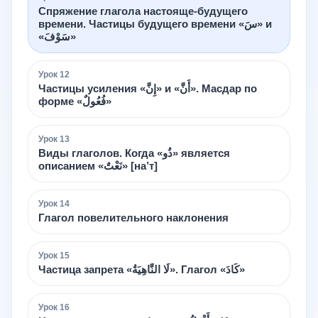
Спряжение глагола настояще-будущего
времени. Частицы будущего времени «سَ» и
«سَوْفَ»
Урок
12
Частицы усиления «إِنَّ» и «أَنَّ». Масдар по
форме «فُعُولٌ»
Урок
13
Виды глаголов. Когда «ذُو» является
описанием «نَعْتٌ» [на’т]
Урок
14
Глагол повелительного наклонения
Урок
15
Частица запрета «لَا النَّاهِيَةُ». Глагол «كَادَ»
Урок
16