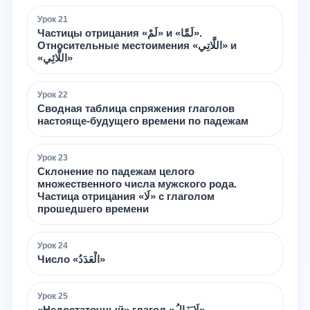
Урок
21
Частицы отрицания «لَمْ» и «لَمَّا».
Относительные местоимения «اللَّاتِي» и
«اللَّائِي»
Урок
22
Сводная таблица спряжения глаголов
настояще-будущего времени по падежам
Урок
23
Склонение по падежам целого
множественного числа мужского рода.
Частица отрицания «لَا» с глаголом
прошедшего времени
Урок
24
Число «الْعَدَدُ»
Урок
25
«Недостаточный» глагол «لَايَزَالُ».