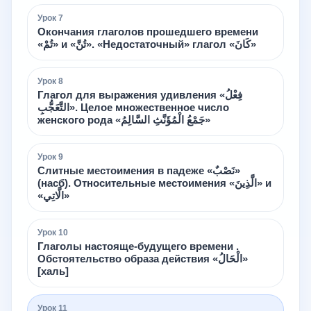
Урок
7
Окончания глаголов прошедшего времени
«تُمْ» и «تُنَّ». «Недостаточный» глагол «كَانَ»
Урок
8
Глагол для выражения удивления «فِعْلُ
التَّعَجُّبِ». Целое множественное число
женского рода «جَمْعُ الْمُؤَنَّثِ السَّالِمُ»
Урок
9
Слитные местоимения в падеже «نَصْبٌ»
(насб). Относительные местоимения «الَّذِينَ» и
«الَّاتِي»
Урок
10
Глаголы настояще-будущего времени .
Обстоятельство образа действия «الْحَالُ»
[халь]
Урок
11