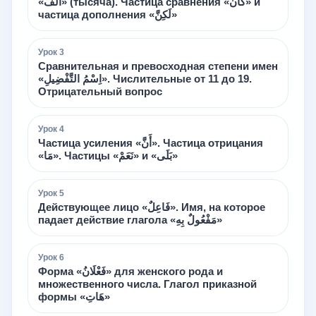
«أَلْفٌ» (тысяча). Частица сравнения «كَأَنَّ» и
частица дополнения «لَكِنَّ»
Урок
3
Сравнительная и превосходная степени имен
«اِسْمُ التَّفْضِيلِ». Числительные от 11 до 19.
Отрицательный вопрос
Урок
4
Частица усиления «أَنَّ». Частица отрицания
«مَا». Частицы «نَعَمْ» и «بَلَى»
Урок
5
Действующее лицо «فَاعِلٌ». Имя, на которое
падает действие глагола «مَفْعُولٌ بِهِ»
Урок
6
Форма «فَعْلَانُ» для женского рода и
множественного числа. Глагол приказной
формы «هَاتِ»