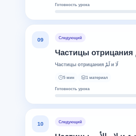
Готовность урока
Следующий
09
Частицы отрицания لَمْ и لَا
5 мин
1 материал
Готовность урока
Следующий
10