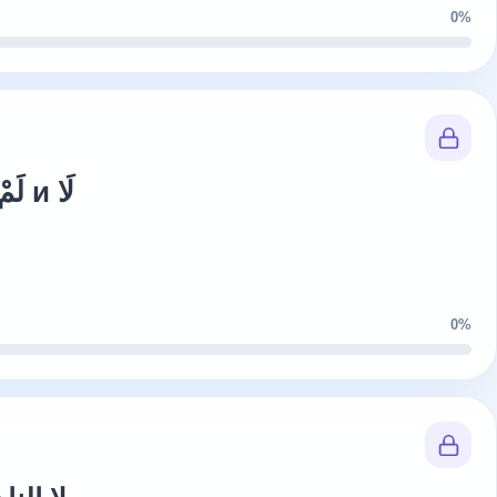
0%
Частицы отрицания لَمْ и لَا
0%