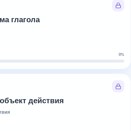
ма глагола
0%
 объект действия
твия