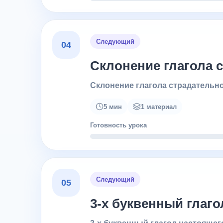
Следующий
04
Склонение глагола 
Склонение глагола страдательно
5 мин
1 материал
Готовность урока
Следующий
05
3-х буквенный глаг