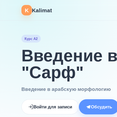
K
Kalimat
Курс A2
Введение в
"Сарф"
Введение в арабскую морфологию
Войти для записи
Обсудить