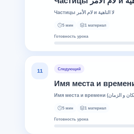
Частицы ر
Частицы لام الأمر и لا الناهية
5 мин
1 материал
Готовность урока
Следующий
11
5 мин
1 материал
Готовность урока