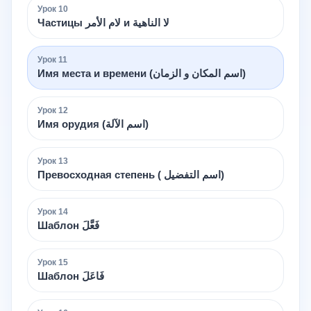
Урок
10
Частицы لام الأمر и لا الناهية
Урок
11
Имя места и времени (اسم المكان و الزمان)
Урок
12
Имя орудия (اسم الآلة)
Урок
13
Превосходная степень ( اسم التفضيل)
Урок
14
Шаблон فَعَّلَ
Урок
15
Шаблон فَاعَلَ