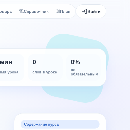
Войти
оварь
Справочник
План
 мин
0
0
%
по
емя урока
слов в уроке
обязательным
Содержание курса