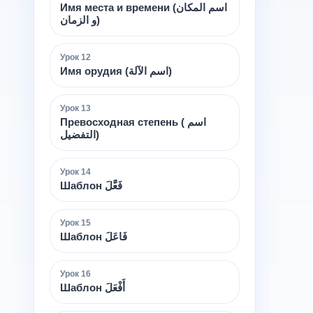
Имя места и времени (اسم المكان
و الزمان)
Урок
12
Имя орудия (اسم الآلة)
Урок
13
Превосходная степень ( اسم
التفضيل)
Урок
14
Шаблон فَعَّلَ
Урок
15
Шаблон فَاعَلَ
Урок
16
Шаблон أَفْعَلَ