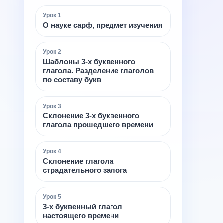
Урок
1
О науке сарф, предмет изучения
Урок
2
Шаблоны 3-х буквенного
глагола. Разделение глаголов
по составу букв
Урок
3
Склонение 3-х буквенного
глагола прошедшего времени
Урок
4
Склонение глагола
страдательного залога
Урок
5
3-х буквенный глагол
настоящего времени