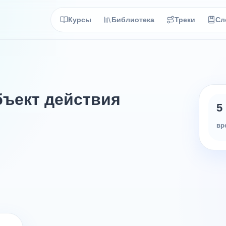
Курсы
Библиотека
Треки
Сл
бъект действия
5
вр