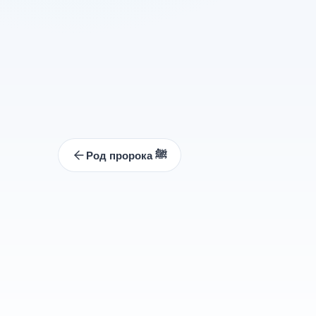
Род пророка ﷺ