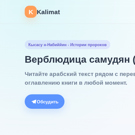
K
Kalimat
Кысасу н-Набиййин - Истории пророков
Верблюдица самудян 
Читайте арабский текст рядом с пер
оглавлению книги в любой момент.
Обсудить