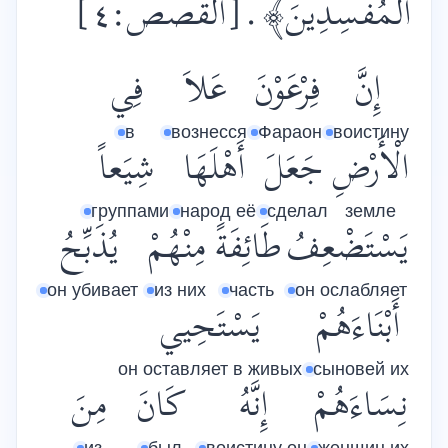
الْمُفْسِدِينَ﴾‎
.[القصص:٤]
إِنَّ
فِرْعَوْنَ
عَلاَ
فِي
в
вознесся
Фараон
воистину
الْأَرْضِ
جَعَلَ
أَهْلَهَا
شِيَعاً
группами
народ её
сделал
земле
يَسْتَضْعِفُ
طَائِفَةً
مِنْهُمْ
يُذَبِّحُ
он убивает
из них
часть
он ослабляет
أَبْنَاءَهُمْ
يَسْتَحِيي
он оставляет в живых
сыновей их
نِسَاءَهُمْ
إِنَّهُ
كَانَ
مِنَ