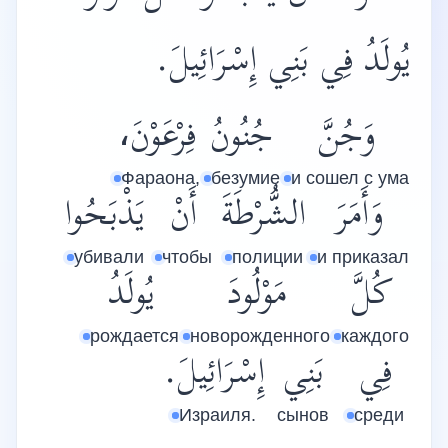
يُولَدُ فِي بَنِي إِسْرَائِيلَ.
وَجُنَّ
جُنُونُ
فِرْعَوْنَ،
Фараона,
безумие
и сошел с ума
وَأَمَرَ
الشُّرْطَةَ
أَنْ
يَذْبَحُوا
убивали
чтобы
полиции
и приказал
كُلَّ
مَوْلُودَ
يُولَدُ
рождается
новорожденного
каждого
فِي
بَنِي
إِسْرَائِيلَ.
Израиля.
сынов
среди