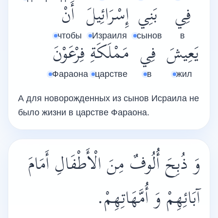
فِي
بَنِي
إِسْرَائِيلَ
أَنْ
чтобы
Израиля
сынов
в
يَعِيشَ
فِي
مَمْلَكَةِ
فِرْعَوْنَ
Фараона
царстве
в
жил
А для новорожденных из сынов Исраила не
было жизни в царстве Фараона.
وَ ذُبِحَ أُلُوفٌ مِنَ الْأَطْفَالِ أَمَامَ
آبَائِهِمْ وَ أُمَّهَاتِهِمْ.