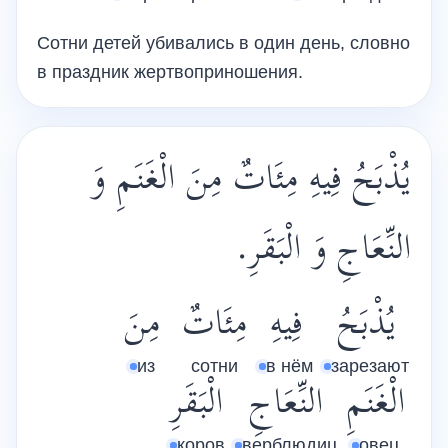
Сотни детей убивались в один день, словно
в праздник жертвоприношения.
يُذْبَحُ فِيهِ مِئَاتٌ مِنَ الْغَنَمِ وَ
النِّعَاجِ وَ الْبَقَرِ.
يُذْبَحُ
فِيهِ
مِئَاتٌ
مِنَ
из
сотни
в нём
зарезают
الْغَنَمِ
النِّعَاجِ
الْبَقَرِ
коров
верблюдиц
овец