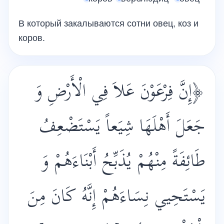
В который закалываются сотни овец, коз и
коров.
﴿إِنَّ فِرْعَوْنَ عَلاَ فِي الْأَرْضِ وَ
جَعَلَ أَهْلَهَا شِيَعاً يَسْتَضْعِفُ
طَائِفَةً مِنْهُمْ يُذَبِّحُ أَبْنَاءَهُمْ وَ
يَسْتَحِيي نِسَاءَهُمْ إِنَّهُ كَانَ مِنَ