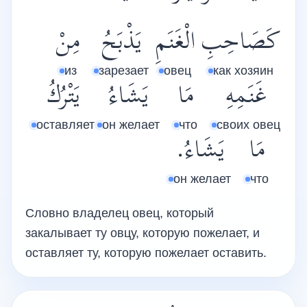
كَصَاحِبِ
الْغَنَمِ
يَذْبَحُ
مِنْ
из
зарезает
овец
как хозяин
غَنَمِهِ
مَا
يَشَاءُ
يَتْرُكُ
оставляет
он желает
что
своих овец
مَا
يَشَاءُ.
он желает
что
Словно владелец овец, который
закалывает ту овцу, которую пожелает, и
оставляет ту, которую пожелает оставить.