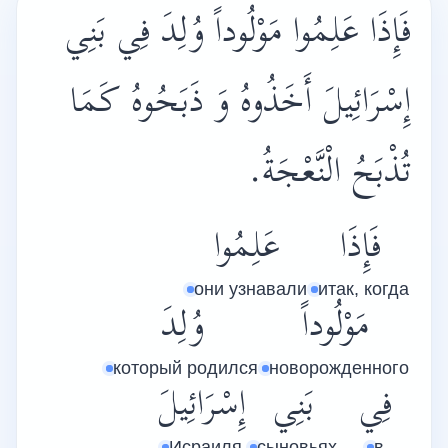
فَإِذَا عَلِمُوا مَوْلُوداً وُلِدَ فِي بَنِي
إِسْرَائِيلَ أَخَذُوهُ وَ ذَبَحُوهُ كَمَا
تُذْبَحُ الْنَّعْجَةُ.
فَإِذَا
عَلِمُوا
они узнавали
итак, когда
مَوْلُوداً
وُلِدَ
который родился
новорожденного
فِي
بَنِي
إِسْرَائِيلَ
Исраиля
сыновьях
в