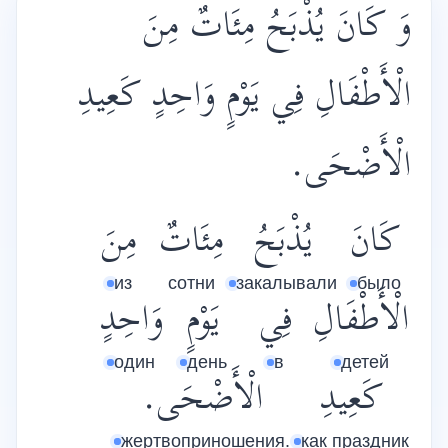
وَ كَانَ يُذْبَحُ مِئَاتٌ مِنَ
الْأَطْفَالِ فِي يَوْمٍ وَاحِدٍ كَعِيدِ
الْأَضْحَى.
كَانَ
يُذْبَحُ
مِئَاتٌ
مِنَ
из
сотни
закалывали
было
الْأَطْفَالِ
فِي
يَوْمٍ
وَاحِدٍ
один
день
в
детей
كَعِيدِ
الْأَضْحَى.
жертвоприношения.
как праздник