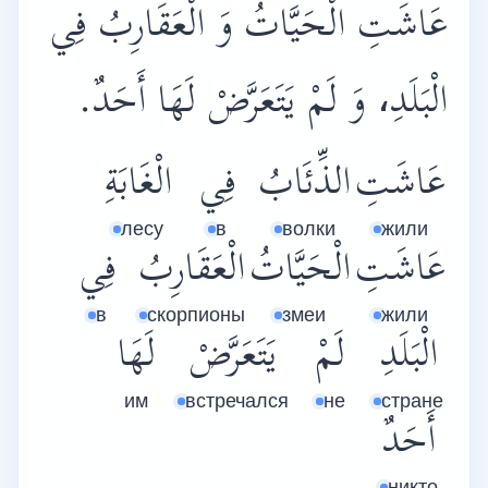
عَاشَتِ الْحَيَّاتُ وَ الْعَقَارِبُ فِي
الْبَلَدِ، وَ لَمْ يَتَعَرَّضْ لَهَا أَحَدٌ.
عَاشَتِ
الذِّئَابُ
فِي
الْغَابَةِ
лесу
в
волки
жили
عَاشَتِ
الْحَيَّاتُ
الْعَقَارِبُ
فِي
в
скорпионы
змеи
жили
الْبَلَدِ
لَمْ
يَتَعَرَّضْ
لَهَا
им
встречался
не
стране
أَحَدٌ
никто