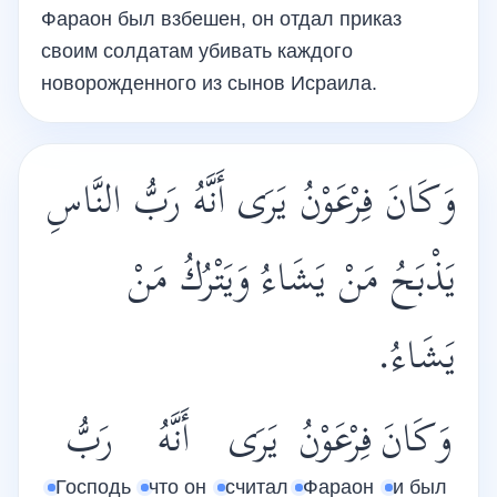
Фараон был взбешен, он отдал приказ
своим солдатам убивать каждого
новорожденного из сынов Исраила.
وَكَانَ فِرْعَوْنُ يَرَى أَنَّهُ رَبُّ النَّاسِ
يَذْبَحُ مَنْ يَشَاءُ وَيَتْرُكُ مَنْ
يَشَاءُ.
وَكَانَ
فِرْعَوْنُ
يَرَى
أَنَّهُ
رَبُّ
Господь
что он
считал
Фараон
и был