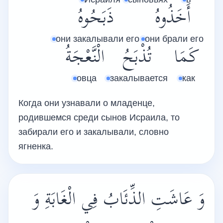
أَخَذُوهُ
ذَبَحُوهُ
они закалывали его
они брали его
كَمَا
تُذْبَحُ
الْنَّعْجَةُ
овца
закалывается
как
Когда они узнавали о младенце,
родившемся среди сынов Исраила, то
забирали его и закалывали, словно
ягненка.
وَ عَاشَتِ الذِّئَابُ فِي الْغَابَةِ وَ