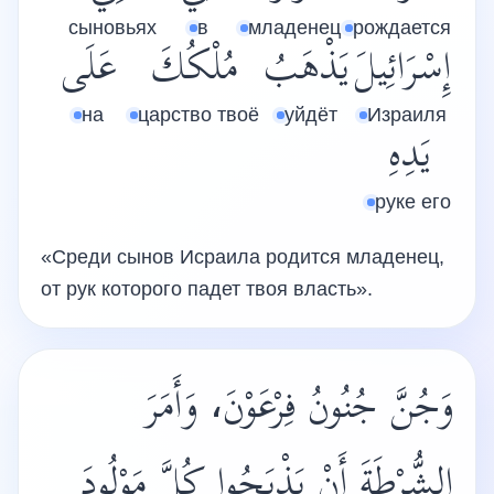
сыновьях
в
младенец
рождается
إِسْرَائِيلَ
يَذْهَبُ
مُلْكُكَ
عَلَى
на
царство твоё
уйдёт
Израиля
يَدِهِ
руке его
«Среди сынов Исраила родится младенец,
от рук которого падет твоя власть».
وَجُنَّ جُنُونُ فِرْعَوْنَ، وَأَمَرَ
الشُّرْطَةَ أَنْ يَذْبَحُوا كُلَّ مَوْلُودَ