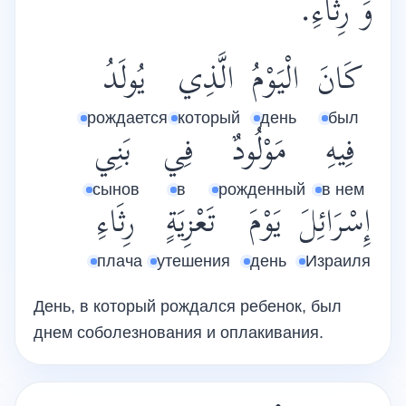
وَ رِثَاءِ.
كَانَ
الْيَوْمُ
الَّذِي
يُولَدُ
рождается
который
день
был
فِيهِ
مَوْلُودٌ
فِي
بَنِي
сынов
в
рожденный
в нем
إِسْرَائِلَ
يَوْمَ
تَعْزِيَةٍ
رِثَاءِ
плача
утешения
день
Израиля
День, в который рождался ребенок, был
днем соболезнования и оплакивания.