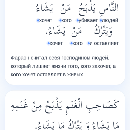
النَّاسِ
يَذْبَحُ
مَنْ
يَشَاءُ
хочет
кого
убивает
людей
وَيَتْرُكُ
مَنْ
يَشَاءُ.
хочет
кого
и оставляет
Фараон считал себя господином людей,
который лишает жизни того, кого захочет, а
кого хочет оставляет в живых.
كَصَاحِبِ الْغَنَمِ يَذْبَحُ مِنْ غَنَمِهِ
مَا يَشَاءُ وَ يَتْرُكُ مَا يَشَاءُ.