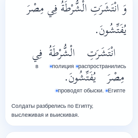
وَ انْتَشَرَتِ الْشُّرْطَةُ فِي مِصْرَ
يُفَتِّشُونَ.
انْتَشَرَتِ
الْشُّرْطَةُ
فِي
в
полиция
распространились
مِصْرَ
يُفَتِّشُونَ.
проводят обыски.
Египте
Солдаты разбрелись по Египту,
выслеживая и выискивая.