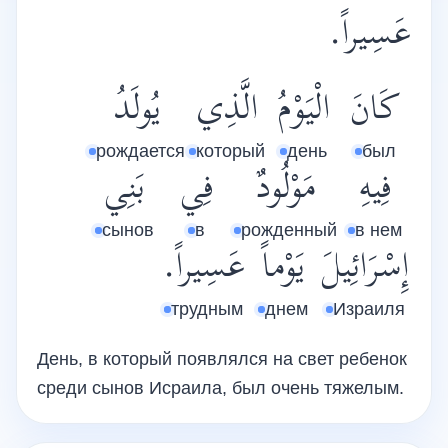
عَسِيراً.
كَانَ
الْيَوْمُ
الَّذِي
يُولَدُ
рождается
который
день
был
فِيهِ
مَوْلُودٌ
فِي
بَنِي
сынов
в
рожденный
в нем
إِسْرَائِيلَ
يَوْماً
عَسِيراً.
трудным
днем
Израиля
День, в который появлялся на свет ребенок
среди сынов Исраила, был очень тяжелым.