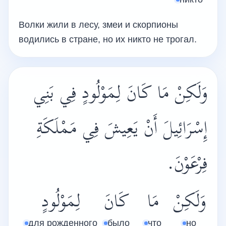
Волки жили в лесу, змеи и скорпионы
водились в стране, но их никто не трогал.
وَلَكِنْ مَا كَانَ لِمَوْلُودٍ فِي بَنِي
إِسْرَائِيلَ أَنْ يَعِيشَ فِي مَمْلَكَةِ
فِرْعَوْنَ.
وَلَكِنْ
مَا
كَانَ
لِمَوْلُودٍ
для рожденного
было
что
но