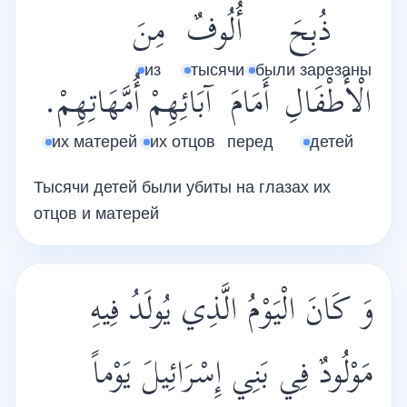
ذُبِحَ
أُلُوفٌ
مِنَ
из
тысячи
были зарезаны
الْأَطْفَالِ
أَمَامَ
آبَائِهِمْ
أُمَّهَاتِهِمْ.
их матерей
их отцов
перед
детей
Тысячи детей были убиты на глазах их
отцов и матерей
وَ كَانَ الْيَوْمُ الَّذِي يُولَدُ فِيهِ
مَوْلُودٌ فِي بَنِي إِسْرَائِيلَ يَوْماً