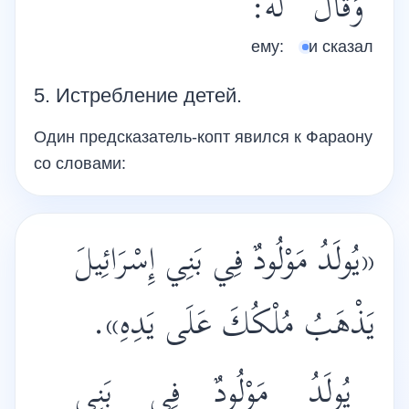
وَقَالَ
لَهُ:
ему:
и сказал
5. Истребление детей.
Один предсказатель-копт явился к Фараону
со словами:
«يُولَدُ مَوْلُودٌ فِي بَنِي إِسْرَائِيلَ
يَذْهَبُ مُلْكُكَ عَلَى يَدِهِ»‎.
يُولَدُ
مَوْلُودٌ
فِي
بَنِي