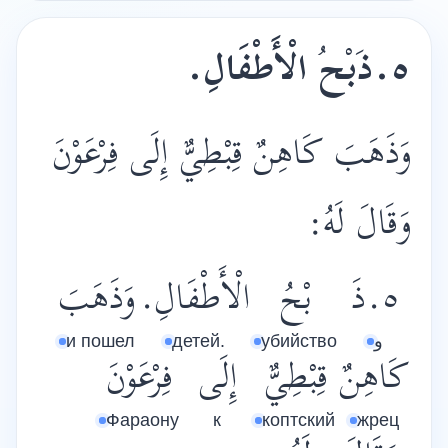
٥.ذ
ب
ح
الْأَطْفَالِ.
وَذَهَبَ كَاهِنٌ قِبْطِيٌّ إِلَى فِرْعَوْنَ
وَقَالَ لَهُ:
٥.ذَ
بْحُ
الْأَطْفَالِ.
وَذَهَبَ
и пошел
детей.
убийство
و
كَاهِنٌ
قِبْطِيٌّ
إِلَى
فِرْعَوْنَ
Фараону
к
коптский
жрец