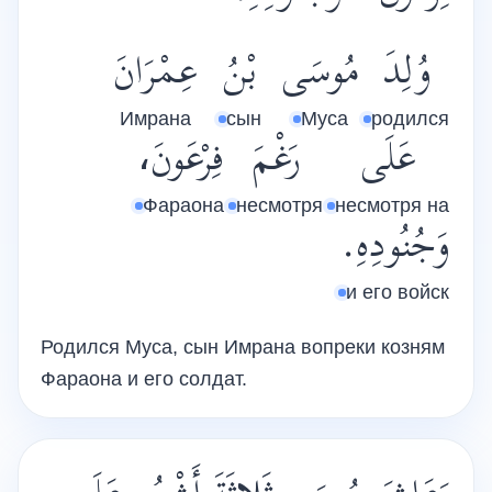
وُلِدَ
مُوسَى
بْنُ
عِمْرَانَ
Имрана
сын
Муса
родился
عَلَى
رَغْمَ
فِرْعَونَ،
Фараона
несмотря
несмотря на
وَجُنُودِهِ.
и его войск
Родился Муса, сын Имрана вопреки козням
Фараона и его солдат.