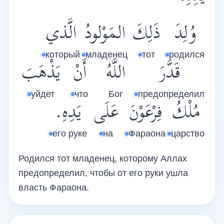
وُلِدَ
ذَلِكَ
المَوْلودُ
الَّذي
который
младенец
тот
родился
قَدَّرَ
اللَّهُ
أَنْ
يَذْهَبَ
уйдет
что
Бог
предопределил
مُلْكُ
فِرْعَوْنَ
عَلَى
يَدِهِ.
его руке
на
Фараона
царство
Родился тот младенец, которому Аллах
предопределил, чтобы от его руки ушла
власть Фараона.