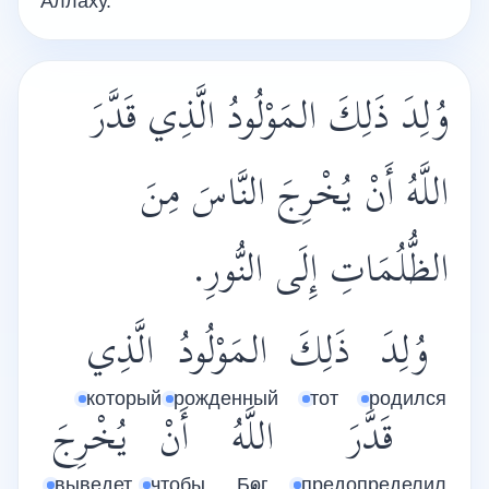
Аллаху.
وُلِدَ ذَلِكَ المَوْلُودُ الَّذِي قَدَّرَ
اللَّهُ أَنْ يُخْرِجَ النَّاسَ مِنَ
الظُّلُمَاتِ إِلَى النُّورِ.
وُلِدَ
ذَلِكَ
المَوْلُودُ
الَّذِي
который
рожденный
тот
родился
قَدَّرَ
اللَّهُ
أَنْ
يُخْرِجَ
выведет
чтобы
Бог
предопределил