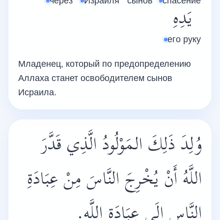
через
Израиля
сынов
спасение
يَدِهِ
его руку
Младенец, который по предопределению
Аллаха станет освободителем сынов
Исраила.
وُلِدَ ذَلِكَ المَوْلُودُ الَّذِي قَدَّرَ
اللَّهُ أَنْ يُخْرِجَ النَّاسَ مِنْ عِبَادَةِ
النَّاسِ إِلَى عِبَادَةِ اللَّهِ.