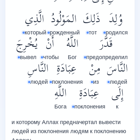
وُلِدَ
ذَلِكَ
المَوْلُودُ
الَّذِي
который
рожденный
тот
родился
قَدَّرَ
اللَّهُ
أَنْ
يُخْرِجَ
вывел
чтобы
Бог
предопределил
النَّاسَ
مِنْ
عِبَادَةِ
النَّاسِ
людей
поклонения
из
людей
إِلَى
عِبَادَةِ
اللَّهِ
Бога
поклонения
к
и которому Аллах предначертал вывести
людей из поклонения людям к поклонению