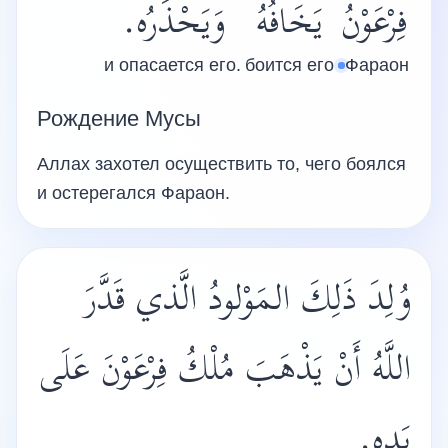
فِرْعَوْنُ
يَخَافُهُ
وَيَحْذَرُه.
и опасается его.
боится его
Фараон
Рождение Мусы
Аллах захотел осуществить то, чего боялся
и остерегался Фараон.
وُلِدَ ذَلِكَ المَوْلودُ الَّذي قَدَّرَ
اللَّهُ أَنْ يَذْهَبَ مُلْكُ فِرْعَوْنَ عَلَى
يَدِهِ.