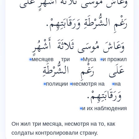
وَعَاشَ مُوسَى ثَلاثَةَ أَشْهُرٍ عَلَى
رَغْمِ الشُّرْطَةِ وَرَقَابَتِهِمْ.
وَعَاشَ
مُوسَى
ثَلاثَةَ
أَشْهُرٍ
месяцев
три
Муса
и прожил
عَلَى
رَغْمِ
الشُّرْطَةِ
полиции
несмотря на
на
وَرَقَابَتِهِمْ.
и их наблюдения
Он жил три месяца, несмотря на то, как
солдаты контролировали страну.