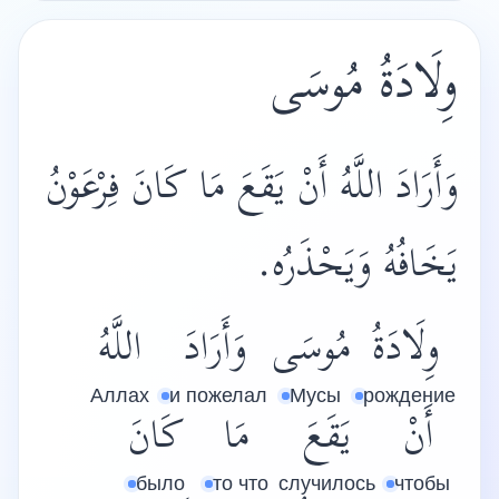
وِلَادَةُ مُوسَى
وَأَرَادَ اللَّهُ أَنْ يَقَعَ مَا كَانَ فِرْعَوْنُ
يَخَافُهُ وَيَحْذَرُه.
وِلَادَةُ
مُوسَى
وَأَرَادَ
اللَّهُ
Аллах
и пожелал
Мусы
рождение
أَنْ
يَقَعَ
مَا
كَانَ
было
то что
случилось
чтобы