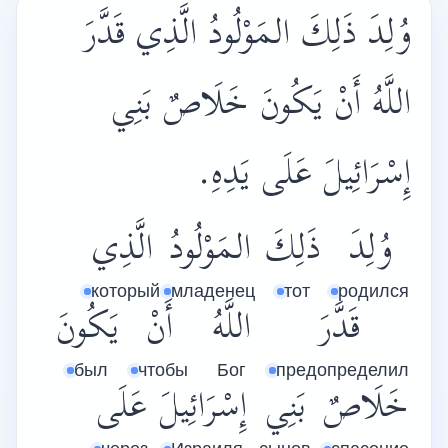
وُلِدَ ذَلِكَ المَوْلُودُ الَّذِي قَدَّرَ
اللَّهُ أَنْ يَكُونَ خَلَاصٌ بَنِي
إِسْرَائِيلَ عَلَى يَدِهِ.
وُلِدَ
ذَلِكَ
المَوْلُودُ
الَّذِي
который
младенец
тот
родился
قَدَّرَ
اللَّهُ
أَنْ
يَكُونَ
был
чтобы
Бог
предопределил
خَلَاصٌ
بَنِي
إِسْرَائِيلَ
عَلَى