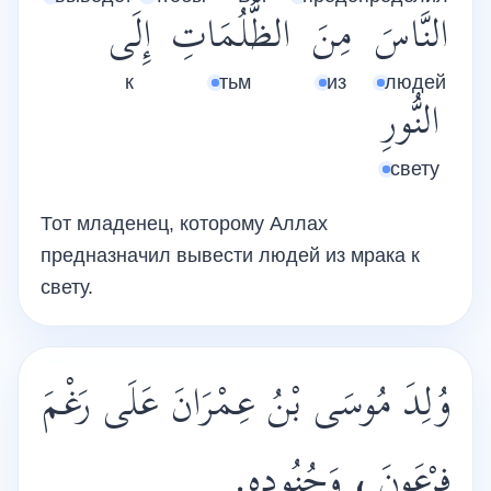
النَّاسَ
مِنَ
الظُّلُمَاتِ
إِلَى
к
тьм
из
людей
النُّورِ
свету
Тот младенец, которому Аллах
предназначил вывести людей из мрака к
свету.
وُلِدَ مُوسَى بْنُ عِمْرَانَ عَلَى رَغْمَ
فِرْعَونَ ، وَجُنُودِهِ.