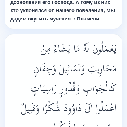
дозволения его Господа. А тому из них,
кто уклонялся от Нашего повеления, Мы
дадим вкусить мучения в Пламени.
يَعْمَلُونَ لَهُ مَا يَشَاءُ مِنْ
مَحَارِيبَ وَتَمَاثِيلَ وَجِفَانٍ
كَالْجَوَابِ وَقُدُورٍ رَاسِيَاتٍ
اعْمَلُوا آلَ دَاوُودَ شُكْرًا وَقَلِيلٌ