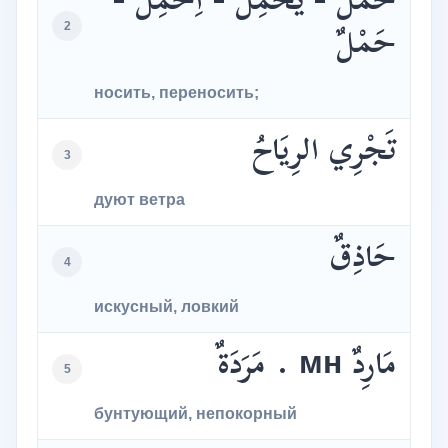
حَمَلَ - يَحْمِلُ - اِحْمِلْ -
2
حَمْلٌ
носить, переносить;
تَجْرِي الرِيَاحُ
3
дуют ветра
حَاذِقٌ
4
искусный, ловкий
مَارِدٌ мн . مَرَدَةٌ
5
бунтующий, непокорный