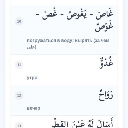
غَاصَ - يَغُوصُ - غُصْ -
10
غَوْصٌ
погружаться в воду; нырять (за чем
على)
غُدُوٌّ
11
утро
رَوَاحٌ
12
вечер
أَسَالَ لَهُ عَيْنَ القِطْر
13