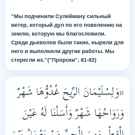
"Мы подчинили Сулейману сильный
ветер, который дул по его повелению на
землю, которую мы благословили.
Среди дьяволов были такие, ныряли для
него и выполняли другие работы. Мы
стерегли их."("Пророки", 81-82)
«وَلِسُلَيْمَانَ الرِّيحَ غُدُوُّهَا شَهْرٌ
وَرَوَاحُهَا شَهْرٌ وَأَسَلْنَا لَهُ عَيْنَ