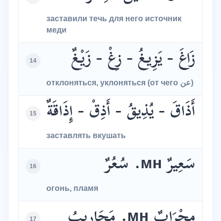
заставили течь для него источник
меди
زَاغَ - يَزِيغُ - زِغْ - زَيْغٌ
14
отклоняться, уклоняться (от чего عن)
أَذَاقَ - يُذِيقُ - أَذِقْ - إِذَاقَةٌ
15
заставлять вкушать
سَعِيرٌ мн. سُعُرٌ
16
огонь, пламя
مِحْرَابٌ мн. مَحَارِيبُ
17