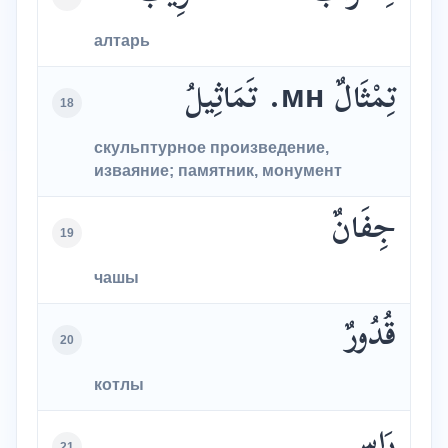
алтарь
تِمْثَالٌ мн. تَمَاثِيلُ
18
скульптурное произведение,
изваяние; памятник, монумент
جِفَانٌ
19
чашы
قُدُورٌ
20
котлы
رَاسٍ
21