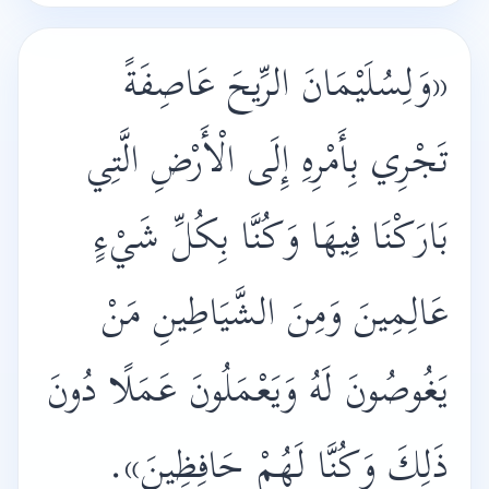
«وَلِسُلَيْمَانَ الرِّيحَ عَاصِفَةً
تَجْرِي بِأَمْرِهِ إِلَى الْأَرْضِ الَّتِي
بَارَكْنَا فِيهَا وَكُنَّا بِكُلِّ شَيْءٍ
عَالِمِينَ وَمِنَ الشَّيَاطِينِ مَنْ
يَغُوصُونَ لَهُ وَيَعْمَلُونَ عَمَلًا دُونَ
ذَلِكَ وَكُنَّا لَهُمْ حَافِظِينَ».