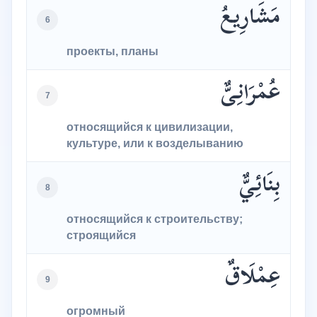
مَشَارِيعُ
6
проекты, планы
عُمْرَانِىٌّ
7
относящийся к цивилизации,
культуре, или к возделыванию
بِنَائِيٌّ
8
относящийся к строительству;
строящийся
عِمْلَاقٌ
9
огромный