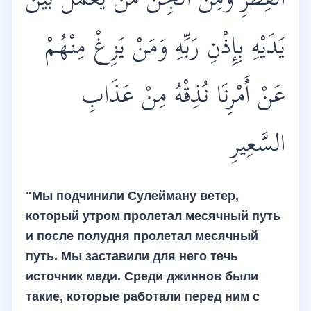
الْقِطْرِ وَمِنَ الْجِنِّ مَنْ يَعْمَلُ بَيْنَ
يَدَيْهِ بِإِذْنِ رَبِّهِ وَمَنْ يَزِغْ مِنْهُمْ
عَنْ أَمْرِنَا نُذِقْهُ مِنْ عَذَابِ
السَّعِيرِ
"Мы подчинили Сулейману ветер,
который утром пролетал месячный путь
и после полудня пролетал месячный
путь. Мы заставили для него течь
источник меди. Среди джиннов были
такие, которые работали перед ним с