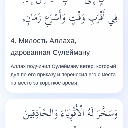
فِي أَقْرَبِ وَقْتٍ وَأَسْرَعِ زَمَانٍ,
4. Милость Аллаха,
дарованная Сулейману
Аллах подчинил Сулейману ветер, который
дул по его приказу и переносил его с места
на место за короткое время.
وَسَخَّرَ لَهُ الْأَقْوِيَاءَ وَالحْاَذِقِينَ