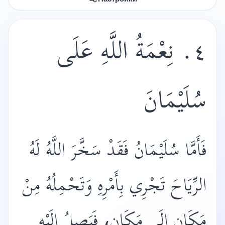
٤. نِعْمَةُ اللَّهِ عَلَى
سُلَيْمَانَ
فَأَمَّا سُلَيْمَانُ فَقَدْ سَخَّرَ اللَّهُ لَهُ
الرِّيَاحَ تَجْرِي بِأَمْرِهِ وَتَحْمِلُهُ مِنْ
مَكَانٍ إِلَى مَكَانٍ، فَيَصِلُ إِلَيْهِ