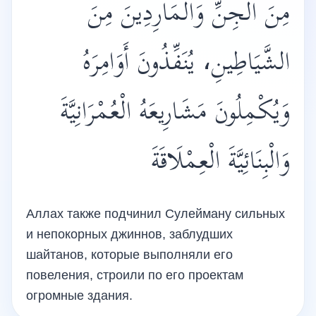
مِنَ الْجِنِّ وَالْمَارِدِينَ مِنَ
الشَّيَاطِينِ، يُنَفِّذُونَ أَوَامِرَهُ
وَيُكْمِلُونَ مَشَارِيعَهُ الْعُمْرَانِيَّةَ
وَالْبِنَائِيَّةَ الْعِمْلَاقَةَ
Аллах также подчинил Сулейману сильных
и непокорных джиннов, заблудших
шайтанов, которые выполняли его
повеления, строили по его проектам
огромные здания.