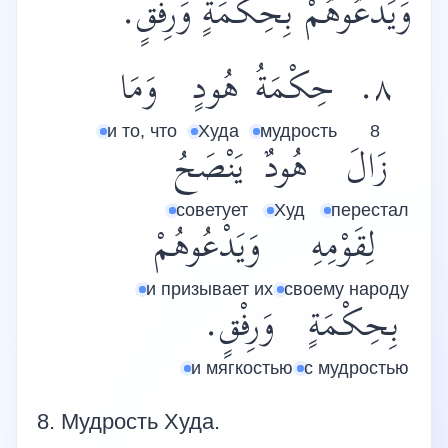
وَيَدْعُوهُمْ بِحِكْمَةٍ وَرِفْقٍ.
وَمَا
هُودٍ
حِكْمَةُ
٨.
и то, что
Худа
мудрость
8
زَالَ
هُودٌ
يَنْصَحُ
советует
Худ
перестал
لِقَوْمِهِ
وَيَدْعُوهُمْ
и призывает их
своему народу
بِحِكْمَةٍ
وَرِفْقٍ.
и мягкостью
с мудростью
8. Мудрость Худа.