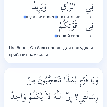
فِي
الرِّزْقِ
وَيَزِيدُ
и увеличивает
пропитании
в
فِي
قُوَّتِكُمْ
вашей силе
в
Наоборот, Он благословит для вас удел и
прибавит вам силы.
وَيَا قَوْمِ لِمَذَا تَتَعَجَّبُونَ مِنْ
رِسَالَتِي؟ إِنَّ اللَّهَ لاَ يُكَلِّمُ وَاحِدًا