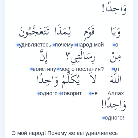
وَاحِدًا!
وَيَا
قَوْمِ
لِمَذَا
تَتَعَجَّبُونَ
удивляетесь
почему
народ мой
о
مِنْ
رِسَالَتِي؟
إِنَّ
воистину
моего послания?
от
اللَّهَ
لاَ
يُكَلِّمُ
وَاحِدًا
одного
говорит
не
Аллах
وَاحِدًا!
одного!
О мой народ! Почему же вы удивляетесь