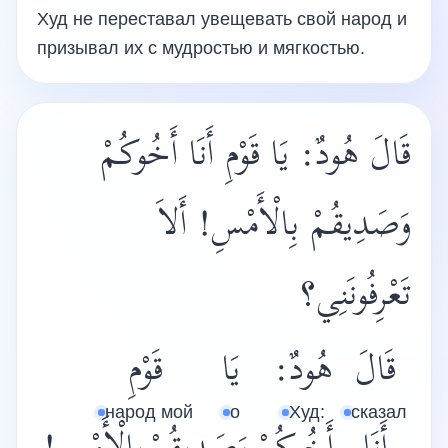
Худ не переставал увещевать свой народ и
призывал их с мудростью и мягкостью.
قَالَ هُودٌ: يَا قَوْمِ أَنَا أَخُوكُمْ
وَصَدِيقُمْ بِالْأَمْسِ! أَلاَ
تَعْرِفُونَنِي؟
قَالَ
هُودٌ:
يَا
قَوْمِ
народ мой
о
Худ:
сказал