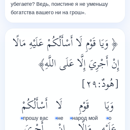
убегаете? Ведь, поистине я не уменьшу
богатства вашего ни на грош».
﴿ وَيَا قَوْمِ لَا أَسْأَلُكُمْ عَلَيْهِ مَالًا
إِنْ أَجْرِيَ إِلَّا عَلَى اللَّهِ﴾
[هُودٌ:٢٩]
وَيَا
قَوْمِ
لَا
أَسْأَلُكُمْ
прошу вас
не
народ мой
о
عَلَيْهِ
مَالًا
إِنْ
أَجْرِيَ