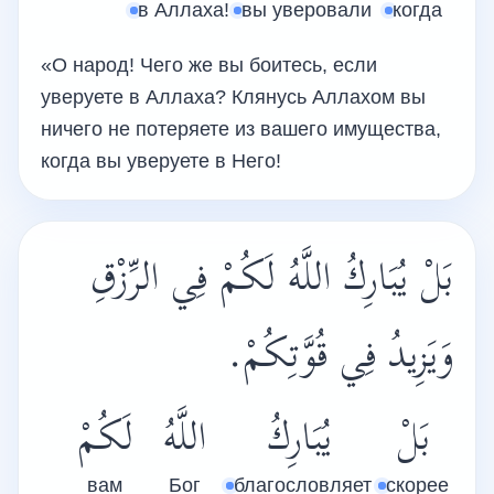
в Аллаха!
вы уверовали
когда
«О народ! Чего же вы боитесь, если
уверуете в Аллаха? Клянусь Аллахом вы
ничего не потеряете из вашего имущества,
когда вы уверуете в Него!
بَلْ يُبَارِكُ اللَّهُ لَكُمْ فِي الرِّزْقِ
وَيَزِيدُ فِي قُوَّتِكُمْ.
بَلْ
يُبَارِكُ
اللَّهُ
لَكُمْ
вам
Бог
благословляет
скорее