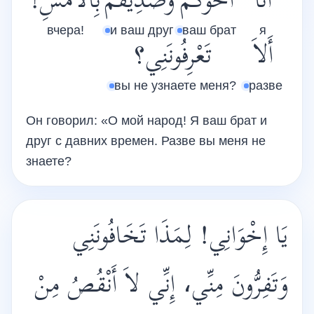
أَنَا
أَخُوكُمْ
وَصَدِيقُمْ
بِالْأَمْسِ!
вчера!
и ваш друг
ваш брат
я
أَلاَ
تَعْرِفُونَنِي؟
вы не узнаете меня?
разве
Он говорил: «О мой народ! Я ваш брат и
друг с давних времен. Разве вы меня не
знаете?
يَا إِخْوَانِي! لِمَذَا تَخَافُونَنِي
وَتَفِرُّونَ مِنِّي، إِنِّي لاَ أَنْقُصُ مِنْ