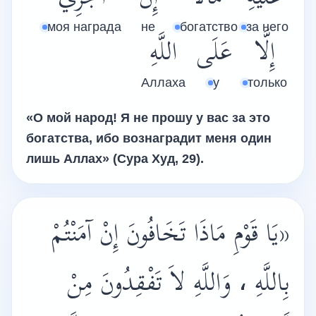
моя награда
не
богатство
за него
إِلَّا
عَلَى
اللَّهِ
Аллаха
у
только
«О мой народ! Я не прошу у вас за это
богатства, ибо вознаградит меня один
лишь Аллах» (Сура Худ, 29).
«يَا قَوْمِ مَاذَا تَخَافُونَ إِنْ آمَنْتُمْ
بِاللَّهِ ، وَاللَّهِ لاَ تَفْقِدُونَ مِنْ