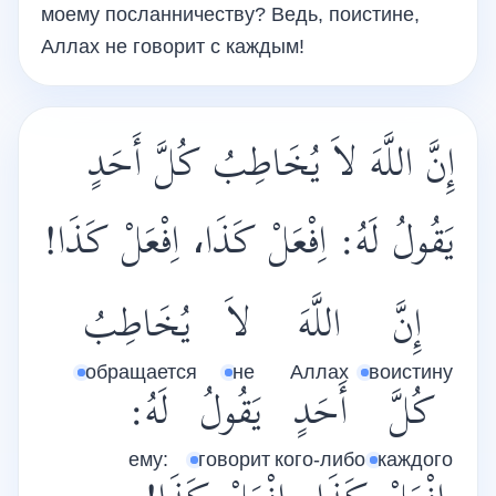
моему посланничеству? Ведь, поистине,
Аллах не говорит с каждым!
إِنَّ اللَّهَ لاَ يُخَاطِبُ كُلَّ أَحَدٍ
يَقُولُ لَهُ: اِفْعَلْ كَذَا، اِفْعَلْ كَذَا!
إِنَّ
اللَّهَ
لاَ
يُخَاطِبُ
обращается
не
Аллах
воистину
كُلَّ
أَحَدٍ
يَقُولُ
لَهُ:
ему:
говорит
кого-либо
каждого