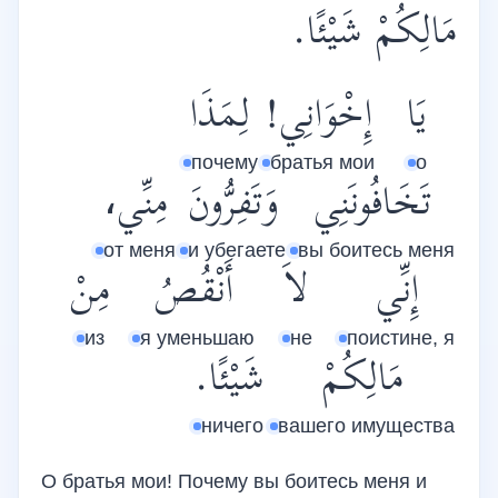
مَالِكُمْ شَيْئًا.
يَا
إِخْوَانِي!
لِمَذَا
почему
братья мои
о
تَخَافُونَنِي
وَتَفِرُّونَ
مِنِّي،
от меня
и убегаете
вы боитесь меня
إِنِّي
لاَ
أَنْقُصُ
مِنْ
из
я уменьшаю
не
поистине, я
مَالِكُمْ
شَيْئًا.
ничего
вашего имущества
О братья мои! Почему вы боитесь меня и