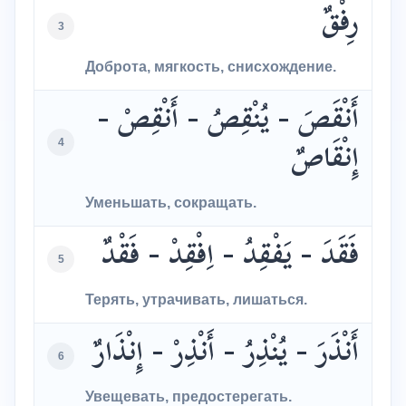
رِفْقٌ
3
Доброта, мягкость, снисхождение.
أَنْقَصَ - يُنْقِصُ - أَنْقِصْ -
4
إِنْقَاصٌ
Уменьшать, сокращать.
فَقَدَ - يَفْقِدُ - اِفْقِدْ - فَقْدٌ
5
Терять, утрачивать, лишаться.
أَنْذَرَ - يُنْذِرُ - أَنْذِرْ - إِنْذَارٌ
6
Увещевать, предостерегать.