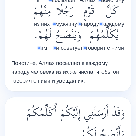
к
посылает
Аллах
воистину
كَلِّ
قَوْمٍ
رَجُلًا
مِنْهُمْ
из них
мужчину
народу
каждому
يُكَلِّمُهُمْ
وَيَنْصَحُ
لَهُمْ.
им
и советует
говорит с ними
Поистине, Аллах посылает к каждому
народу человека из их же числа, чтобы он
говорил с ними и увещал их.
وَقَدْ أَرْسَلَنِي إِلَيْكُمْ أُكَلِّمُكُمْ
وَأَنْصَحُ لَكُمْ.