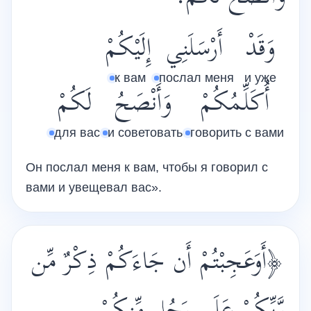
وَقَدْ
أَرْسَلَنِي
إِلَيْكُمْ
к вам
послал меня
и уже
أُكَلِّمُكُمْ
وَأَنْصَحُ
لَكُمْ
для вас
и советовать
говорить с вами
Он послал меня к вам, чтобы я говорил с
вами и увещевал вас».
﴿أَوَعَجِبْتُمْ أَن جَاءَكُمْ ذِكْرٌ مِّن