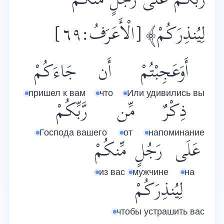
رَّبِّكُمْ عَلَى رَجُلٍ مِّنكُمْ
لِيُنذِرَكُمْ﴾
[الْأَعَرَفُ:٦٩]
أَوَعَجِبْتُمْ
أَن
جَاءَكُمْ
пришел к вам
что
Или удивились вы
ذِكْرٌ
مِّن
رَّبِّكُمْ
Господа вашего
от
напоминание
عَلَى
رَجُلٍ
مِّنكُمْ
из вас
мужчине
на
لِيُنذِرَكُمْ
чтобы устрашить вас