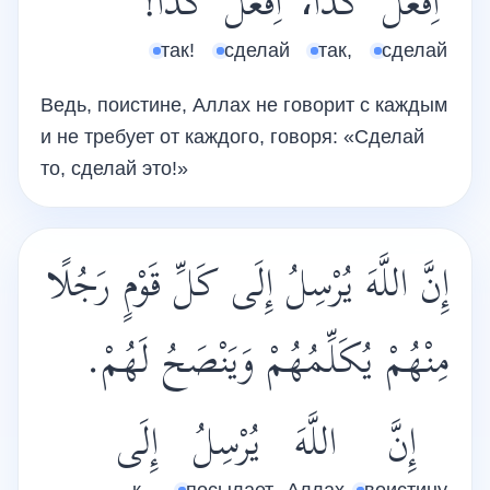
اِفْعَلْ
كَذَا،
اِفْعَلْ
كَذَا!
так!
сделай
так,
сделай
Ведь, поистине, Аллах не говорит с каждым
и не требует от каждого, говоря: «Сделай
то, сделай это!»
إِنَّ اللَّهَ يُرْسِلُ إِلَى كَلِّ قَوْمٍ رَجُلًا
مِنْهُمْ يُكَلِّمُهُمْ وَيَنْصَحُ لَهُمْ.
إِنَّ
اللَّهَ
يُرْسِلُ
إِلَى