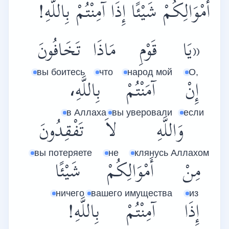
أَمْوَالِكُمْ شَيْئًا إِذَا آمِنْتُمْ بِاللَّهِ!
«يَا
قَوْمِ
مَاذَا
تَخَافُونَ
вы боитесь
что
народ мой
О,
إِنْ
آمَنْتُمْ
بِاللَّهِ،
в Аллаха
вы уверовали
если
وَاللَّهِ
لاَ
تَفْقِدُونَ
вы потеряете
не
клянусь Аллахом
مِنْ
أَمْوَالِكُمْ
شَيْئًا
ничего
вашего имущества
из
إِذَا
آمِنْتُمْ
بِاللَّهِ!