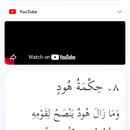
YouTube
حِكْمَةُ هُودٍ
.
٨
وَمَا زَالَ هُودٌ يَنْصَحُ لِقَوْمِهِ