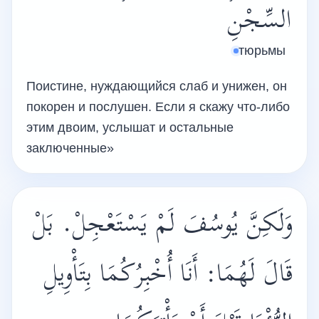
السِّجْنِ
тюрьмы
Поистине, нуждающийся слаб и унижен, он
покорен и послушен. Если я скажу что-либо
этим двоим, услышат и остальные
заключенные»
وَلَكِنَّ يُوسُفَ لَمْ يَسْتَعْجِلْ. بَلْ
قَالَ لَهُمَا: أَنَا أُخْبِرُكُمَا بِتَأْوِيلِ