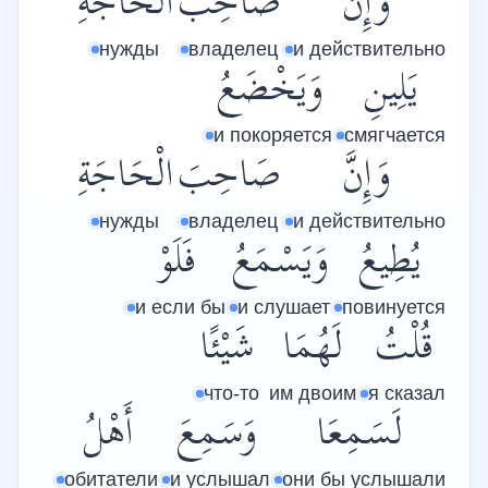
وَإِنَّ
صَاحِبَ
الْحَاجَةِ
нужды
владелец
и действительно
يَلِينِ
وَيَخْضَعُ
и покоряется
смягчается
وَإِنَّ
صَاحِبَ
الْحَاجَةِ
нужды
владелец
и действительно
يُطِيعُ
وَيَسْمَعُ
فَلَوْ
и если бы
и слушает
повинуется
قُلْتُ
لَهُمَا
شَيْئًا
что-то
им двоим
я сказал
لَسَمِعَا
وَسَمِعَ
أَهْلُ
обитатели
и услышал
они бы услышали