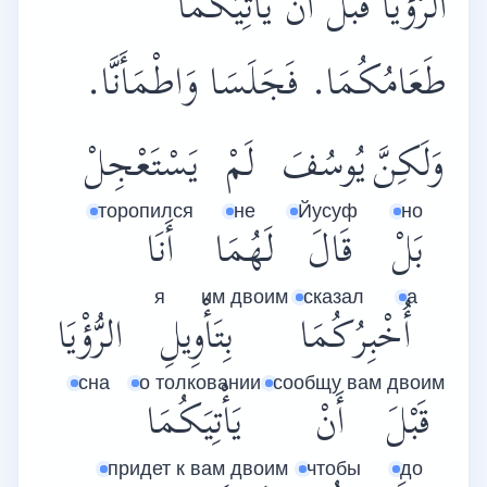
الرُّؤْيَا قَبْلَ أَنْ يَأْتِيَكُمَا
طَعَامُكُمَا. فَجَلَسَا وَاطْمَأَنَّا.
وَلَكِنَّ
يُوسُفَ
لَمْ
يَسْتَعْجِلْ
торопился
не
Йусуф
но
بَلْ
قَالَ
لَهُمَا
أَنَا
я
им двоим
сказал
а
أُخْبِرُكُمَا
بِتَأْوِيلِ
الرُّؤْيَا
сна
о толковании
сообщу вам двоим
قَبْلَ
أَنْ
يَأْتِيَكُمَا
придет к вам двоим
чтобы
до