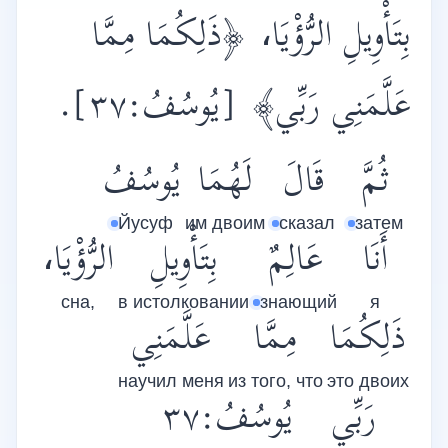
بِتَأْوِيلِ الرُّؤْيَا،
﴿ذَلِكُمَا مِمَّا
.
[يُوسُفُ:٣٧]
عَلَّمَنِي رَبِّي﴾
ثُمَّ
قَالَ
لَهُمَا
يُوسُفُ
Йусуф
им двоим
сказал
затем
أَنَا
عَالِمٌ
بِتَأْوِيلِ
الرُّؤْيَا،
сна,
в истолковании
знающий
я
ذَلِكُمَا
مِمَّا
عَلَّمَنِي
научил меня
из того, что
это двоих
رَبِّي
يُوسُفُ:٣٧