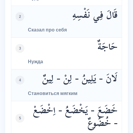
قَالَ فِي نَفْسِهِ
2
Сказал про себя
حَاجَةٌ
3
Нужда
لَانَ - يَلِينُ - لِنْ - لِينٌ
4
Становиться мягким
خَضَعَ - يَخْضَعُ - اِخْضَعْ
5
- خُضُوعٌ