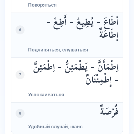
Покоряться
أطَاعَ - يُطِيعُ - أَطِعْ -
6
إطَاعَةٌ
Подчиняться, слушаться
اِطْمَأَنَّ - يَطْمَئِنُّ - اِطْمَئِنَّ
7
- إِطْمِئْنَانٌ
Успокаиваться
فُرْصَةٌ
8
Удобный случай, шанс