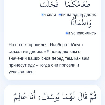
طَعَامُكُمَا
فَجَلَسَا
и сели
пища ваша двоих
وَاطْمَأَنَّا
и успокоились
Но он не торопился. Наоборот, Юсуф
сказал им двоим: «Я поведаю вам о
значении ваших снов перед тем, как вам
принесут еду.» Тогда они присели и
успокоились.
ثُمَّ قَالَ لَهُمَا يُوسُفُ: أَنَا عَالِمٌ