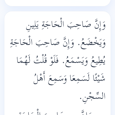
وَإِنَّ صَاحِبَ الْحَاجَةِ يَلِينِ
وَيَخْضَعُ. وَإِنَّ صَاحِبَ الْحَاجَةِ
يُطِيعُ وَيَسْمَعُ. فَلَوْ قُلْتُ لَهُمَا
شَيْئًا لَسَمِعَا وَسَمِعَ أَهْلُ
السِّجْنِ.