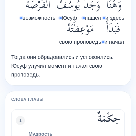
وَهُنَا
وَجَدَ
يُوسُفُ
الْفُرْصَةَ
возможность
Юсуф
нашел
и здесь
فَبَدَأَ
مَوْعِظَتَهُ
свою проповедь
и начал
Тогда они обрадовались и успокоились.
Юсуф улучил момент и начал свою
проповедь.
СЛОВА ГЛАВЫ
حِكْمَةٌ
1
Мудрость