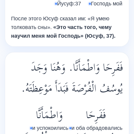
Йусуф:37
Господь мой
После этого Юсуф сказал им: «Я умею
толковать сны».
«Это часть того, чему
научил меня мой Господь» (Юсуф, 37).
فَفَرِحَا وَاطْمَأَنَّا. وَهُنَا وَجَدَ
يُوسُفُ الْفُرْصَةَ فَبَدَأَ مَوْعِظَتَهُ.
فَفَرِحَا
وَاطْمَأَنَّا
и успокоились
и оба обрадовались