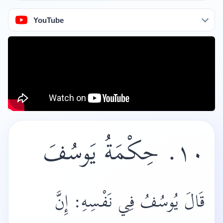
YouTube
١٠. حِكْمَةُ يَوسُفَ
قَالَ يُوسُفُ فِي نَفْسِهِ: إِنَّ