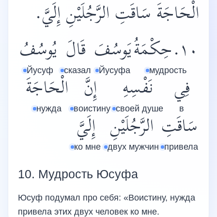
الْحَاجَةَ سَاقَتِ الرَّجُلَيْنِ إِلَيَّ.
١٠.حِكْمَةُ
يَوسُفَ
قَالَ
يُوسُفُ
Йусуф
сказал
Йусуфа
мудрость
فِي
نَفْسِهِ
إِنَّ
الْحَاجَةَ
нужда
воистину
своей душе
в
سَاقَتِ
الرَّجُلَيْنِ
إِلَيَّ
ко мне
двух мужчин
привела
10. Мудрость Юсуфа
Юсуф подумал про себя: «Воистину, нужда
привела этих двух человек ко мне.