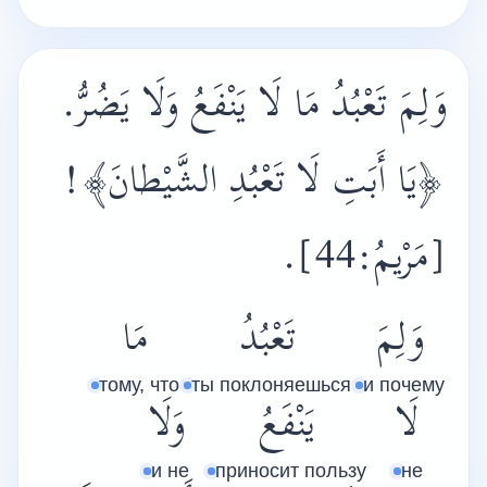
وَلِمَ تَعْبُدُ مَا لَا يَنْفَعُ وَلَا يَضُرُّ.
!
﴿يَا أَبَتِ لَا تَعْبُدِ الشَّيْطانَ﴾
.
[مَرْيمُ:44]
وَلِمَ
تَعْبُدُ
مَا
тому, что
ты поклоняешься
и почему
لَا
يَنْفَعُ
وَلَا
и не
приносит пользу
не