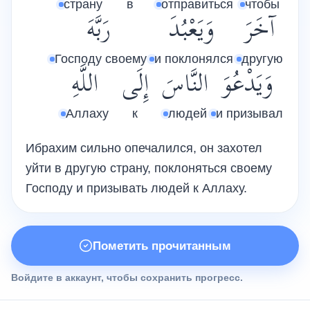
страну
в
отправиться
чтобы
آخَرَ
وَيَعْبُدَ
رَبَّهَ
Господу своему
и поклонялся
другую
وَيَدْعُوَ
النَّاسَ
إِلَى
اللَّهِ
Аллаху
к
людей
и призывал
Ибрахим сильно опечалился, он захотел
уйти в другую страну, поклоняться своему
Господу и призывать людей к Аллаху.
Пометить прочитанным
Войдите в аккаунт, чтобы сохранить прогресс.