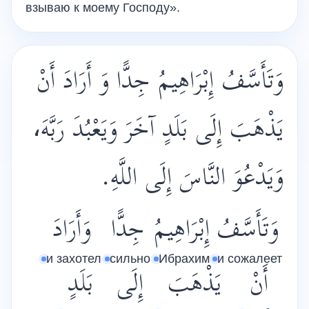
взываю к моему Господу».
وَتَأَسَّفُ إِبْرَاهِيمُ جِدًّا وَ أَرَادَ أَنْ
يَذْهَبَ إِلَى بَلَدٍ آخَرَ وَيَعْبُدَ رَبَّهَ،
وَيَدْعُوَ النَّاسَ إِلَى اللَّهِ.
وَتَأَسَّفُ
إِبْرَاهِيمُ
جِدًّا
وَأَرَادَ
и захотел
сильно
Ибрахим
и сожалеет
أَنْ
يَذْهَبَ
إِلَى
بَلَدٍ