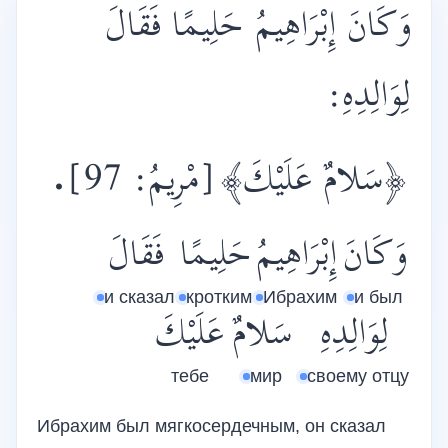
وَكَانَ إِبْرَاهِيمُ حَلِيمًا فَقَالَ
لِوَالِدِهِ:
.
[مْرِيمُ: 97]
﴿سَلامٌ عَلَيْكَ﴾
وَكَانَ
إِبْرَاهِيمُ
حَلِيمًا
فَقَالَ
и сказал
кротким
Ибрахим
и был
لِوَالِدِهِ
سَلامٌ
عَلَيْكَ
тебе
мир
своему отцу
Ибрахим был мягкосердечным, он сказал