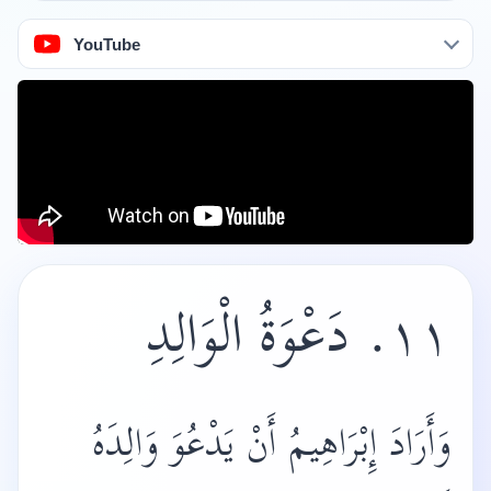
YouTube
١١. دَعْوَةُ الْوَالِدِ
وَأَرَادَ إِبْرَاهِيمُ أَنْ يَدْعُوَ وَالِدَهُ