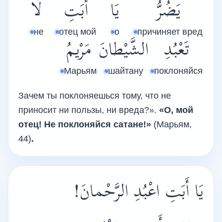
يَضُرُّ
يَا
أَبَتِ
لَا
не
отец мой
о
причиняет вред
تَعْبُدِ
الشَّيْطانَ
مَرْيمُ
Марьям
шайтану
поклоняйся
Зачем ты поклоняешься тому, что не
приносит ни пользы, ни вреда?».
«О, мой
отец! Не поклоняйся сатане!»
(Марьям,
44)
.
يَا أَبَتِ اعْبُدِ الرَّحْمانَ!