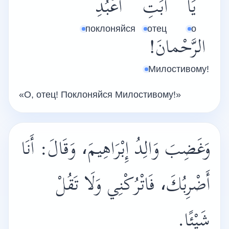
يَا
أَبَتِ
اعْبُدِ
поклоняйся
отец
о
الرَّحْمانَ!
Милостивому!
«О, отец! Поклоняйся Милостивому!»
وَغَضِبَ وَالِدُ إِبْرَاهِيمَ، وَقَالَ: أَنَا
أَضْرِبُكَ، فَاتْرُكْنِي وَلَا تَقُلْ
شَيْئًا.