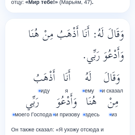
отцу:
«Мир тебе!»
(Марьям, 47)
.
وَقَالَ لَهُ: أَنَا أَذْهَبُ مِنْ هُنَا
وَأَدْعُوَ رَبِّي.
وَقَالَ
لَهُ
أَنَا
أَذْهَبُ
иду
я
ему
и сказал
مِنْ
هُنَا
وَأَدْعُوَ
رَبِّي
моего Господа
и призову
здесь
из
Он также сказал: «Я ухожу отсюда и