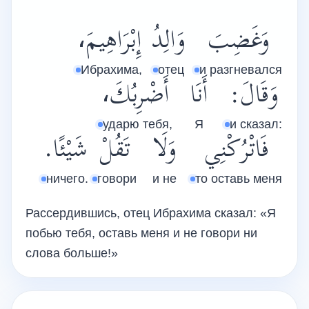
وَغَضِبَ
وَالِدُ
إِبْرَاهِيمَ،
Ибрахима,
отец
и разгневался
وَقَالَ:
أَنَا
أَضْرِبُكَ،
ударю тебя,
Я
и сказал:
فَاتْرُكْنِي
وَلَا
تَقُلْ
شَيْئًا.
ничего.
говори
и не
то оставь меня
Рассердившись, отец Ибрахима сказал: «Я
побью тебя, оставь меня и не говори ни
слова больше!»