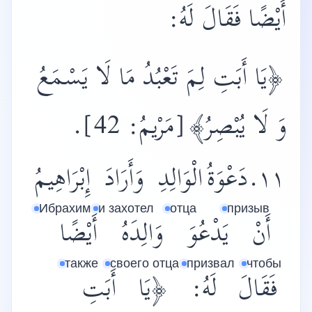
أَيْضًا فَقَالَ لَهُ:
﴿يَا أَبَتِ لِمَ تَعْبُدُ مَا لَا يَسْمَعُ
.
[مَرْيمُ: 42]
وَ لَا يُبْصِرُ﴾
١١.دَعْوَةُ
الْوَالِدِ
وَأَرَادَ
إِبْرَاهِيمُ
Ибрахим
и захотел
отца
призыв
أَنْ
يَدْعُوَ
وَالِدَهُ
أَيْضًا
также
своего отца
призвал
чтобы
فَقَالَ
لَهُ:
﴿يَا
أَبَتِ