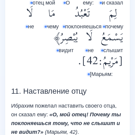
отец мой
О
ему:
и сказал
لِمَ
تَعْبُدُ
مَا
لَا
не
чему
поклоняешься
почему
يَسْمَعُ
لَا
يُبْصِرُ﴾
видит
не
слышит
[مَرْيمُ:42].
[Марьям:
11. Наставление отцу
Ибрахим пожелал наставить своего отца,
он сказал ему:
«О, мой отец! Почему ты
поклоняешься тому, что не слышит и
не видит?»
(Марьям, 42)
.