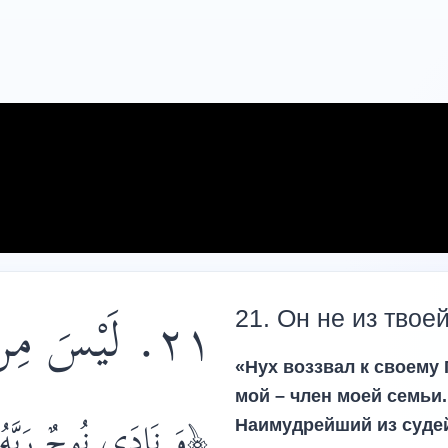
٢‎١‏. لَيْسَ مِنْ أَهْلِكَ
21. Он не из твое
«Нух воззвал к своему 
мой – член моей семьи.
وَ نَادَى نُوحٌ رَبَّهُ ف
Наимудрейший из судей»