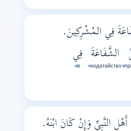
شَّفَاعَةَ فِي المُشْرِكِينَ
ُ
الشَّفَاعَةَ
فِي
в
ходатайство
пр
أَهْلِ النَّبِيِّ وَإِنْ كَانَ ابْنَهُ