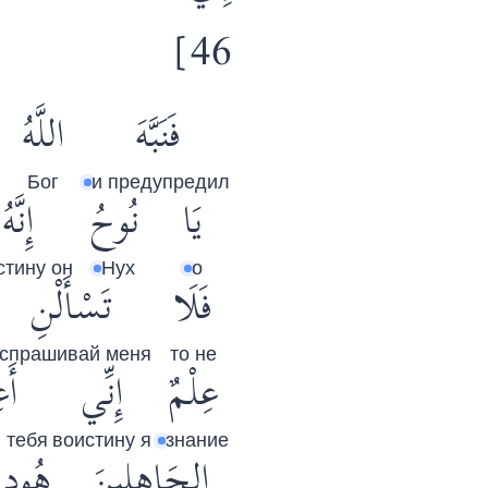
46]
فَنَبَّهَ
اللَّهُ
Бог
и предупредил
يَا
نُوحُ
إِنَّهُ
стину он
Нух
о
فَلَا
تَسْأَلْنِ
спрашивай меня
то не
عِلْمٌ
إِنِّي
أَ
 тебя
воистину я
знание
الجَاهِلِينَ
هُود