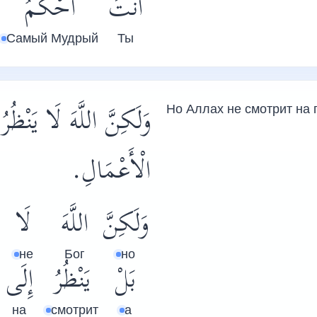
أَنْتَ
أَحْكَمُ
Самый Мудрый
Ты
وَلَكِنَّ اللَّهَ لَا يَنْظُ
Но Аллах не смотрит на 
الْأَعْمَالِ.
وَلَكِنَّ
اللَّهَ
لَا
не
Бог
но
بَلْ
يَنْظُرُ
إِلَى
на
смотрит
а