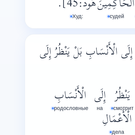
الْحَاكِمِينَ
هُود:45].
Худ:
судей
رُ إِلَى الْأَنْسَابِ بَلْ يَنْظُرُ إِلَى
يَنْظُرُ
إِلَى
الْأَنْسَابِ
родословные
на
смотрит
الْأَعْمَالِ
дела