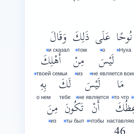
نُوحًا
عَلَى
ذَلِكَ
وَقَالَ
и сказал
том
о
Нуха
لَيْسَ
مِنْ
أَهْلِكَ
твоей семьи
из
не является
вои
مَا
لَيْسَ
لَكَ
بِهِ
о нем
тебе
не является
то что
عِظُكَ
أَنْ
تَكُونَ
مِنَ
из
ты был
чтобы
наставляю
46