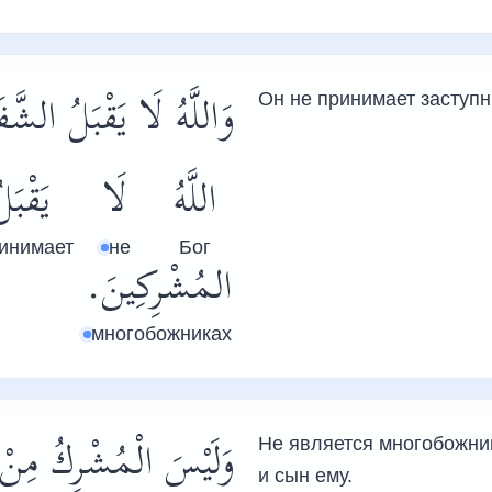
وَ‏اللَّهُ لَا يَقْبَلُ ال.
Он не принимает заступн
اللَّهُ
لَا
يَقْبَل
инимает
не
Бог
المُشْرِكِينَ.
многобожниках
‏وَلَيْسَ الْمُشْرِكُ مِنْ .
Не является многобожник
и сын ему.