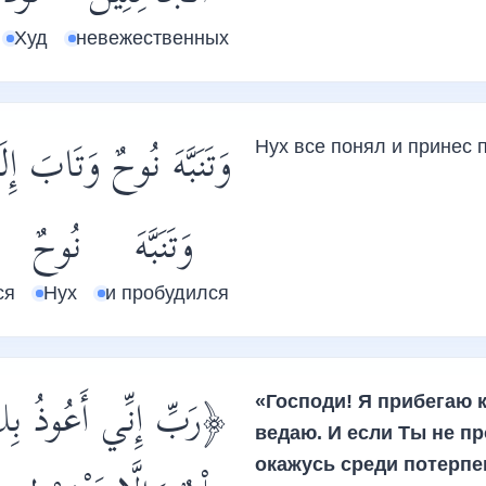
Худ
невежественных
وَتَنَبَّهَ نُوحٌ وَتَابَ إ:
Нух все понял и принес 
وَتَنَبَّهَ
نُوحٌ
ся
Нух
и пробудился
رَبِّ إِنِّي أَعُوذُ بِكَ
«Господи! Я прибегаю к
ведаю. И если Ты не п
окажусь среди потерп