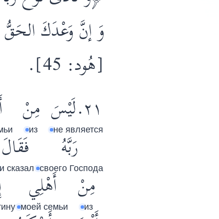
وَ إنَّ وَعْدَكَ الحَقّ﴾
[هُود: 45].
٢١.لَيْسَ
مِنْ
أ
мьи
из
не является
رَبَّهُ
فَقَالَ
и сказал
своего Господа
مِنْ
أَهْلِي
إ
тину
моей семьи
из