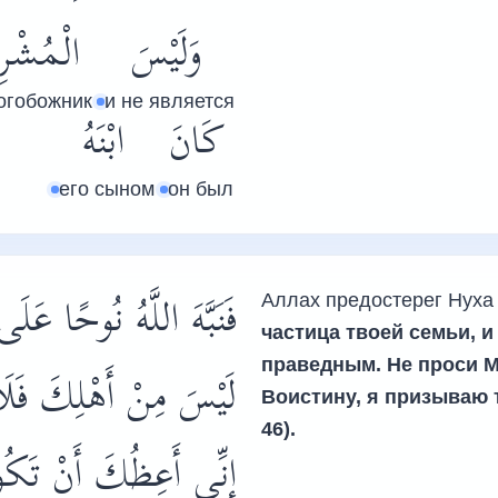
وَلَيْسَ
الْمُشْرِ
огобожник
и не является
كَانَ
ابْنَهُ
его сыном
он был
‏فَنَبَّهَ اللَّهُ نُوحًا :
Аллах предостерег Нуха 
частица твоей семьи, и
праведным. Не проси Ме
لَيْسَ مِنْ أَهْلِكَ
فَلَ
Воистину, я призываю 
46).
إِنِّي أَعِظُكَ أَنْ تَ﴾