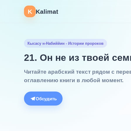
K
Kalimat
Кысасу н-Набиййин - Истории пророков
21. Он не из твоей се
Читайте арабский текст рядом с пер
оглавлению книги в любой момент.
Обсудить