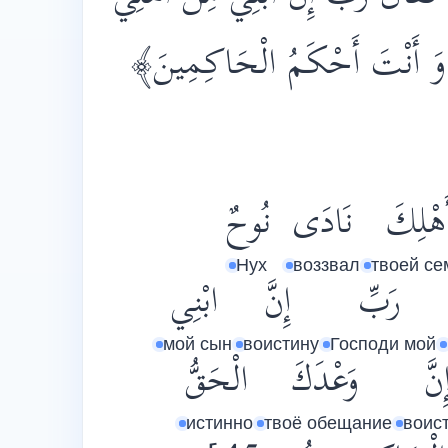
ُ وَ أَنْتَ أَحْكَمُ الْحَاكِمِينَ
َهْلِكَ
نَادَى
نُوحٌ
Нух
воззвал
твоей се
رَبِّ
إِنَّ
ابْنِي
мой сын
воистину
Господи мой
ِنَّ
وَعْدَكَ
الْحَقُّ
истинно
твоё обещание
воис