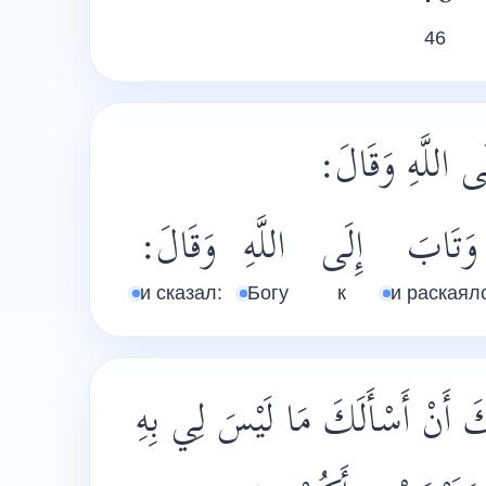
46
ِلَى اللَّهِ وَقَالَ
وَتَابَ
إِلَى
اللَّهِ
وَقَالَ:
и сказал:
Богу
к
и раскаял
﴿ أَنْ أَسْأَلَكَ مَا لَيْسَ لِي بِهِ