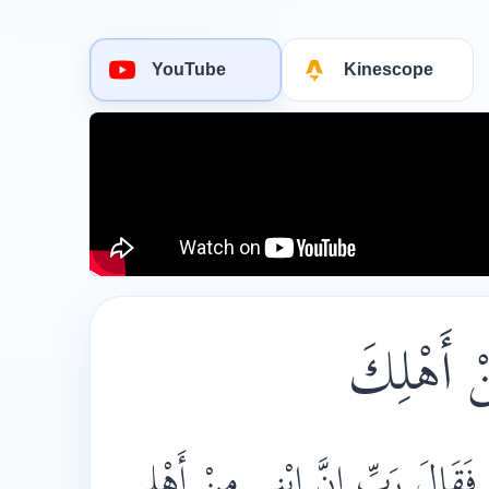
YouTube
Kinescope
﴿َقَالَ رَبِّ إِنَّ ابْنِي مِنْ أَهْلِي