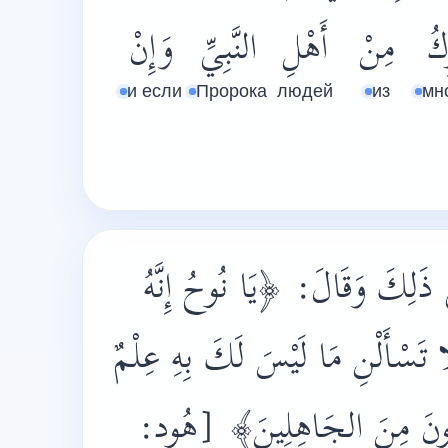
كُ
مِنْ
أَهْلِ
النَّبِيِّ
وَإِنْ
и если
Пророка
людей
из
мн
عَلَى ذَلِكَ وَقَالَ
﴿يَا
نُوحُ إِنَّهُ
ا تَسْأَلْنِ مَا
لَيْسَ لَكَ بِهِ عِلْمٌ
كُونَ مِنَ الجَاهِلِينَ
[هُود: