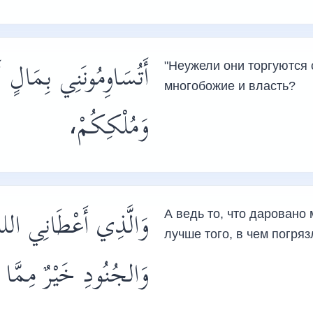
أَتُسَاوِمُونَنِي بِمَالٍ
"Неужели они торгуются 
многобожие и власть?
وَمُلْكِكُمْ،
وَالَّذِي أَعْطَانِي الله
А ведь то, что даровано 
лучше того, в чем погряз
وَالجُنُودِ خَيْرٌ مِمَّا أ،