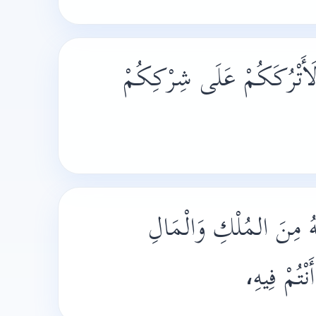
 لَأَتْرُكَكُمْ عَلَى شِرْكِكُمْ
ُ مِنَ المُلْكِ وَالْمَالِ
َنْتُمْ فِيهِ