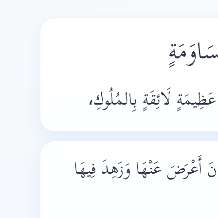
َةٍ عَظِيمَةٍ لَائِقَةٍ بِالمُلُوكِ
َ أَعْرَضَ عَنْهَا وَزَهِدَ فِيهَا