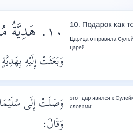
١٠. هَدِيَّةُ مُسَاوَمَةٍ
10. Подарок как т
Царица отправила Сулей
царей.
وَبَعَثَتْ إِلَيْهِ بِهَدِيّ،
وَصَلَتْ إِلَى سُلَيْمَان
этот дар явился к Сулейм
словами:
وَقَالَ: