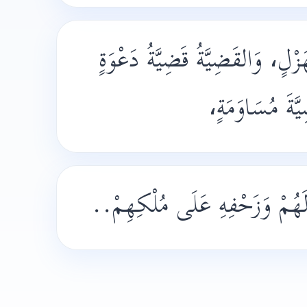
زْلٍ، وَالقَضِيَّةُ قَضِيَّةُ دَعْوَةٍ
َّةَ مُسَاوَمَةٍ
هِ لَهُمْ وَزَحْفِهِ عَلَى مُلْكِهِمْ