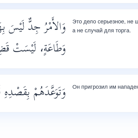
وَالأَمْرُ جِدٌّ لَيْسَ بِهَ
Это дело серьезное, не 
а не случай для торга.
وَطَاعَةٍ، لَيْسَتْ قَضِي،
وَتَوَعَّدَهُمْ بِقَصْدِ..
Он пригрозил им нападен