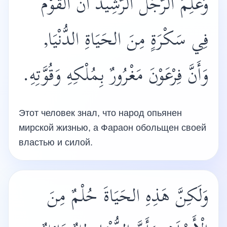
وَعَلِمَ الرَّجُلُ الرَّشِيدُ أَنَّ الْقَوْمَ
فِي سَكْرَةٍ مِنَ الحَيَاةِ الدُّنْيَا,
وَأَنَّ فِرْعَوْنَ مَغْرُورٌ بِمُلْكِهِ وَقُوَّتِهِ.
Этот человек знал, что народ опьянен
мирской жизнью, а Фараон обольщен своей
властью и силой.
وَلَكِنَّ هَذِهِ الحَيَاةَ حُلْمٌ مِنَ