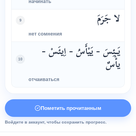
начинать
لا جَرَمَ
9
нет сомнения
يَـئِسَ - يَيْأَسُ - اِيئَسْ -
10
يأْسٌ
отчаиваться
Пометить прочитанным
Войдите в аккаунт, чтобы сохранить прогресс.