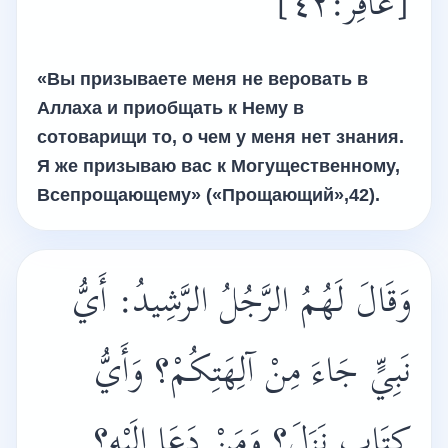
[غَافِرٌ:٤٢]
«Вы призываете меня не веровать в
Аллаха и приобщать к Нему в
сотоварищи то, о чем у меня нет знания.
Я же призываю вас к Могущественному,
Всепрощающему» («Прощающий»,42).
وَقَالَ لَهُمُ الرَّجُلُ الرَّشِيدُ: أَيُّ
نَبِيٍّ جَاءَ مِنْ آلِهَتِكُمْ؟ وَأَيُّ
كِتَابٍ نَزَلَ؟ وَمَنْ دَعَا إِلَيْهِ؟