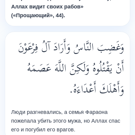
Аллах видит своих рабов»
(«Прощающий», 44).
وَغَضِبَ النَّاسُ وَأَرَادَ آلُ فِرْعَوْنَ
أَنْ يَقْتُلُوهُ وَلَكِنَّ اللَّهَ عَصَمَهُ
وَأَهْلَكَ أَعْدَاءَهُ.
Люди разгневались, а семья Фараона
пожелала убить этого мужа, но Аллах спас
его и погубил его врагов.