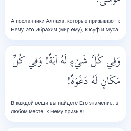
مُوسَى.
А посланники Аллаха, которые призывают к
Нему, это Ибрахим (мир ему), Юсуф и Муса.
وَفِي كُلِّ شَيْءٍ لَهُ آيَةٌ! وَفِي كُلِّ
مَكَانٍ لَهُ دَعْوَةٌ!
В каждой вещи вы найдете Его знамение, в
любом месте -к Нему призыв!