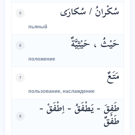
سُكْرانُ / سُكارَى
5
пьяный
حَيْثُ ، حَيْثِيَّةٌ
6
положение
مَتَعٌ
7
пользование, наслаждение
طَفِقَ - يَطْفَقُ - اِطْفَقْ -
8
طَفْقٌ