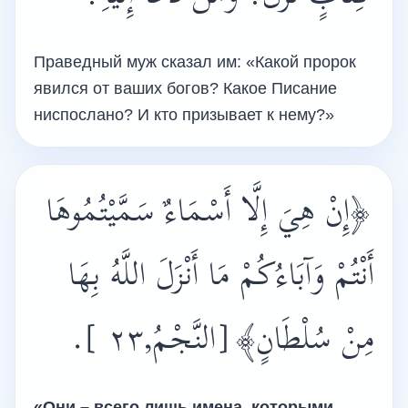
Праведный муж сказал им: «Какой пророк
явился от ваших богов? Какое Писание
ниспослано? И кто призывает к нему?»
﴿إِنْ هِيَ إِلَّا أَسْمَاءٌ سَمَّيْتُمُوهَا
أَنْتُمْ وَآبَاءُكُمْ مَا أَنْزَلَ اللَّهُ بِهَا
.
مِنْ سُلْطَانٍ﴾[النَّجْمُ,٢٣ ]
«Они – всего лишь имена, которыми