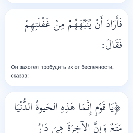
فَأَرَادَ أَنْ يُنَبِّهَهُمْ مِنْ غَفْلَتِهِمْ
فَقَالَ:
Он захотел пробудить их от беспечности,
сказав:
﴿يَا قَوْمِ إِنَّمَا هَذِهِ الحَيوةُ الدُّنْيَا
مَتَعٌ وَإِنَّ الآخِرَةَ هِيَ دَارُ