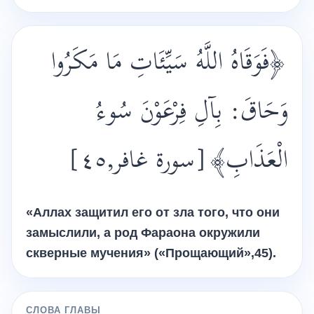
﴿فَوَقَاهُ اللَّهُ سَيِّئَاتِ مَا مَكَرُوا
وَحَاقَ: بِآلِ فِرْعَوْنَ سُوءُ
الْعَذَابِ﴾[سورة غافر,٤٥]
«Аллах защитил его от зла того, что они
замыслили, а род Фараона окружили
скверные мучения» («Прощающий»,45).
СЛОВА ГЛАВЫ