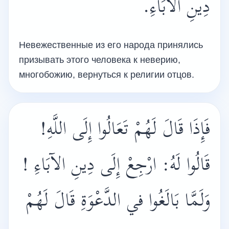
دِينِ الآبَاءِ.
Невежественные из его народа принялись
призывать этого человека к неверию,
многобожию, вернуться к религии отцов.
فَإِذَا قَالَ لَهُمْ تَعَالُوا إِلَى اللَّهِ!
قَالُوا لَهُ: ارْجِعْ إِلَى دِينِ الآبَاءِ !
وَلَمَّا بَالَغُوا في الدَّعْوَةِ قَالَ لَهُمْ