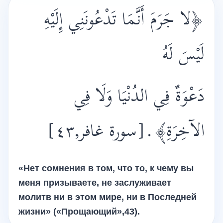
﴿لا جَرَمَ أَنَّمَا تَدْعُونَنِي إِلَيْهِ
لَيْسَ لَهُ
دَعْوَةٌ فِي الدُنْيَا وَلَا فِي
[سورة غافر,٤٣]
.
الآخِرَةِ﴾
«Нет сомнения в том, что то, к чему вы
меня призываете, не заслуживает
молитв ни в этом мире, ни в Последней
жизни» («Прощающий»,43).