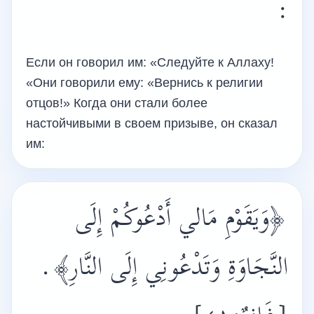
:
Если он говорил им: «Следуйте к Аллаху!
«Они говорили ему: «Вернись к религии
отцов!» Когда они стали более
настойчивыми в своем призыве, он сказал
им:
﴿وَيَقَوْمِ مَالي أَدْعُوكُمْ إِلَى
النَّجَاوَةِ وَتَدْعُونِي إِلَى النَّارِ﴾.