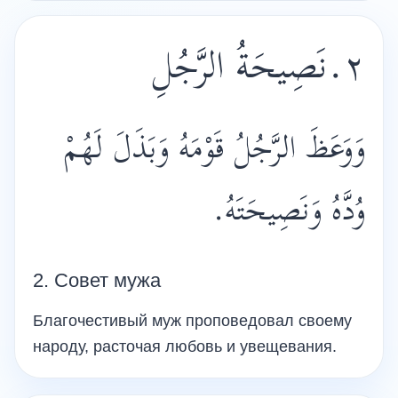
٢.نَصِيحَةُ الرَّجُلِ
وَوَعَظَ الرَّجُلُ قَوْمَهُ وَبَذَلَ لَهُمْ
وُدَّهُ وَنَصِيحَتَهُ.
2. Совет мужа
Благочестивый муж проповедовал своему
народу, расточая любовь и увещевания.