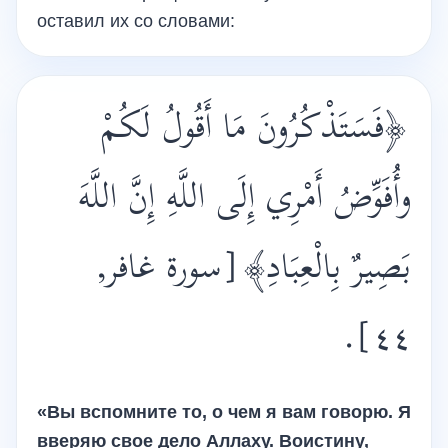
оставил их со словами:
﴿فَسَتَذْكُرُونَ مَا أَقُولُ لَكُمْ
وأُفَوِّضُ أَمْرِي إِلَى اللَّهِ إِنَّ اللَّهَ
بَصِيرٌ بِالْعِبَادِ﴾
[سورة غافر,
.
٤٤]
«Вы вспомните то, о чем я вам говорю. Я
вверяю свое дело Аллаху. Воистину,