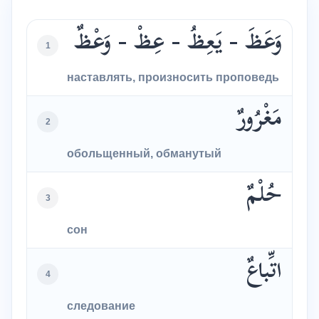
وَعَظَ - يَعِظُ - عِظْ - وَعْظٌ
1
наставлять, произносить проповедь
مَغْرُورٌ
2
обольщенный, обманутый
حُلْمٌ
3
сон
اتِّباعٌ
4
следование