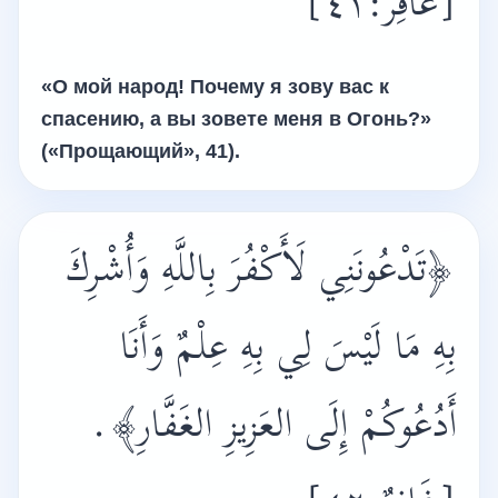
[غَافِرٌ:٤١]
«О мой народ! Почему я зову вас к
спасению, а вы зовете меня в Огонь?»
(«Прощающий», 41).
﴿تَدْعُونَنِي لَأَكْفُرَ بِاللَّهِ وَأُشْرِكَ
بِهِ مَا لَيْسَ لِي بِهِ عِلْمٌ وَأَنَا
.
أَدُعُوكُمْ إِلَى العَزِيزِ الغَفَّارِ﴾