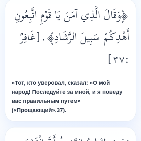
﴿وَقَالَ الَّذِي آمَنَ يَا قَوْمِ اتَّبِعُونِ
[غَافِرٌ
.
أَهْدِكُمْ سَبِيلَ الرَّشَادِ﴾
:٣٧]
«Тот, кто уверовал, сказал: «О мой
народ! Последуйте за мной, и я поведу
вас правильным путем»
(«Прощающий»,37).