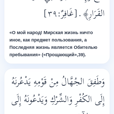
[غَافِرٌ:٣٩]
.
القَرَارِ﴾
«О мой народ! Мирская жизнь ничто
иное, как предмет пользования, а
Последняя жизнь является Обителью
пребывания» («Прощающий»,39).
وَطَفِقَ الجُهَّالُ مِنْ قَوْمِهِ يَدْعُرنَهُ
إِلَى الكُفْرِ وَالشِّرْكِ وَيَدْعُونَهُ إِلَى