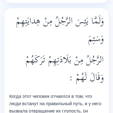
وَلَمَّا يَئِسَ الرَّجُلُ مِنْ هِدايَتِهِمْ
وَسَئِمَ
الرَّجُلُ مِنْ بَلَادَتِهِمْ تَرَكَهُمْ
وَقَالَ لَهُمْ :
Когда этот человек отчаялся в том, что
люди встанут на правильный путь, и у него
вызвала отвращение их глупость, он