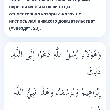
нарекли их вы и ваши отцы,
относительно которых Аллах не
ниспосылал никакого доказательства»
(«Звезда», 23).
وَهُوَلاءِ رُسُلُ اللَّهِ دَعَوْا إِلَى اللَّهِ,
ذَلِكَ
إِبْرَاهِيمُ وَيُوسُفُ وَهَذَا نَبِيُّ اللَّهِ