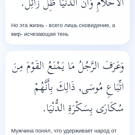
الْأَحْلَامِ وَأَنَّ الدُّنْيَا ظ‎ِلٌ زَائِلٌ.
Но эта жизнь - всего лишь сновидение, а
мир- исчезающая тень
وَعَرَفَ الرَّجُلُ مَا يَمْنَعُ القَوْمَ مِنَ
اتِّبَاعِ مُوسَى, ذَالِكَ بِأَنَّهُمْ
سُكَارَى بِسَكْرَةِ الدُّنْيَا.
Мужчина понял, что удерживает народ от