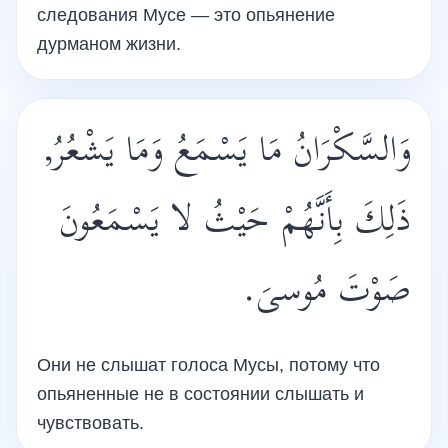
следования Мусе — это опьянение
дурманом жизни.
وَالسَّكْرَانُ مَا يَسْمَعُ وَمَا يَشْعُرُ,
ذَلِكَ بِأَنَّهُمْ حَيْثُ لا يَسْمَعُونَ
صَوْتَ مُوسىَ.
Они не слышат голоса Мусы, потому что
опьяненные не в состоянии слышать и
чувствовать.