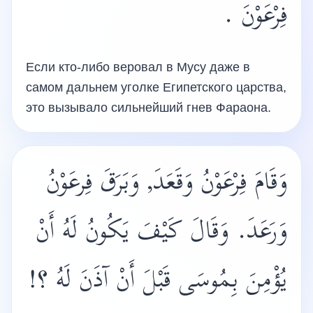
فِرْعَوْنَ .
Если кто-либо веровал в Мусу даже в
самом дальнем уголке Египетского царства,
это вызывало сильнейший гнев Фараона.
وَقَامَ فِرْعَوْنُ وَقَعَدَ, وَبَرَقَ فِرعَوْنُ
وَرَعَدَ. وَقَالَ كَيْفَ يَكُونُ لَهُ أَنْ
يُؤْمِنَ بِمُوسَى قَبْلَ أَنْ آذَنَ لَهُ ؟!