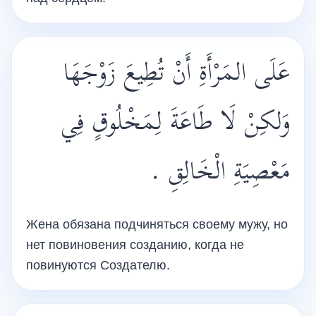
عَلَى المَرْأَةِ أَنْ تُطِيعَ زَوْجَهَا
وَلكِنْ لَا طَاعَةَ لِمَخْلُوقٍ فِي
مَعْصِيَةِ الْخَالِقِ .
Жена обязана подчиняться своему мужу, но
нет повиновения созданию, когда не
повинуются Создателю.