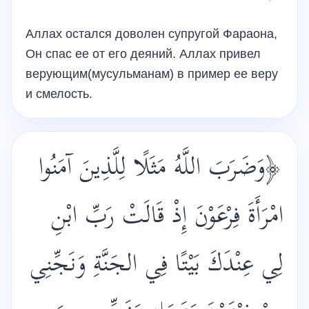
Аллах остался доволен супругой Фараона,
Он спас ее от его деяний. Аллах привел
верующим(мусульманам) в пример ее веру
и смелость.
﴿وَضَرَبَ اللَّهُ مَثَلًا لِلَّذِينَ آمَنُوا
امْرَأَةَ فِرْعَوْنَ إِذْ قَالَتْ رَبِّ ابْنِ
لِي عِنْدَكَ بَيْتًا فِي ‏الجَنَّةِ وَنَجِّنِي