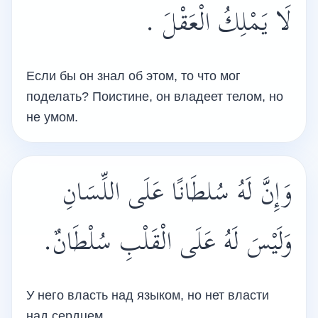
لَا يَمْلِكُ الْعَقْلَ .
Если бы он знал об этом, то что мог
поделать? Поистине, он владеет телом, но
не умом.
وَإِنَّ لَهُ سُلطَانًا عَلَى اللِّسَانِ
وَلَيْسَ لَهُ عَلَى الْقَلْبِ سُلْطَانٌ.
У него власть над языком, но нет власти
над сердцем.