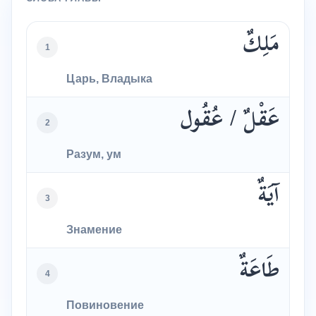
مَلِكٌ
1
Царь, Владыка
عَقْلٌ / عُقُول
2
Разум, ум
آيَةٌ
3
Знамение
طَاعَةٌ
4
Повиновение