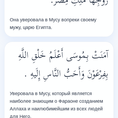
زَوْجِهَا مَلِكِ مِصْرَ.
Она уверовала в Мусу вопреки своему
мужу, царю Египта.
آمَنَتْ بِمُوسَى أَعْلَمُ خَلْقِ اللَّهِ
بِفِرْعَوْنَ وَأَحَبُّ النَّاسِ إِلَيهِ .
Уверовала в Мусу, который является
наиболее знающим о Фараоне созданием
Аллаха и наилюбимейшим из всех людей
для Него.