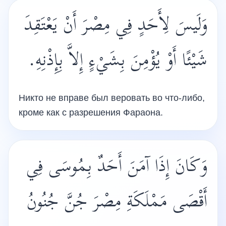
وَلَيسَ لِأَحَدٍ فِي مِصْرَ أَنْ يَعْتَقِدَ
شَيْئًا أَوْ يُؤْمِنَ بِشَيْءٍ إِلاَّ بِإِذْنِهِ.‏
Никто не вправе был веровать во что-либо,
кроме как с разрешения Фараона.
وَكَانَ إِذَا آمَنَ أَحَدٌ بِمُوسَى فِي
أَقْصَى مَمْلَكَةِ مِصْرَ جُنَّ جُنُونُ