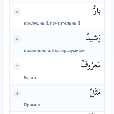
بارٌّ
5
послушный, почтительный
رَشيدٌ
6
правильный, благоразумный
مَعرُوفٌ
7
Благо
مَثَلٌ
8
Пример