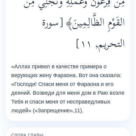
مِنْ فِرْعَوْنَ وَعَمَلِهِ وَنَجِّنِي مِنَ
القَوْمِ الظَّالِمِينَ﴾[سورة
التحريم, ١١]
«Аллах привел в качестве примера о
верующих жену Фараона. Вот она сказала:
«Господи! Спаси меня от Фараона и его
деяний. Возведи для меня дом в Раю возле
Тебя и спаси меня от несправедливых
людей» («Запрещение»,11).
СЛОВА ГЛАВЫ