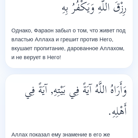
رِزْقَ اللَّهِ وَيَكْفُرُ بِهِ
Однако, Фараон забыл о том, что живет под
властью Аллаха и грешит против Него,
вкушает пропитание, дарованное Аллахом,
и не верует в Него!
وَأَرَاهُ اللَّهُ آيَةً فِي بَيْتِهِ, آيَةً فِي
أَهْلِهِ.
Аллах показал ему знамение в его же