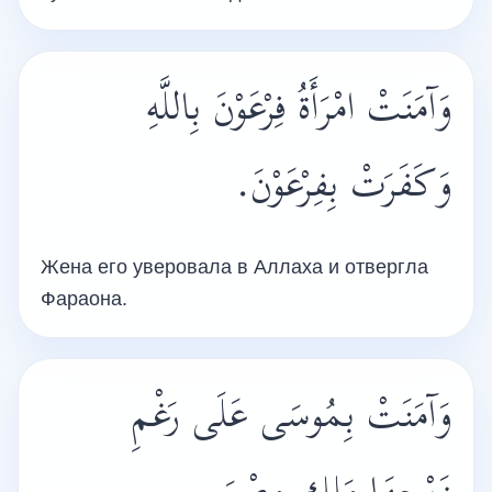
وَآمَنَتْ امْرَأَةُ فِرْعَوْنَ بِاللَّهِ
وَكَفَرَتْ بِفِرْعَوْنَ.
Жена его уверовала в Аллаха и отвергла
Фараона.
وَآمَنَتْ بِمُوسَى عَلَى رَغْمِ