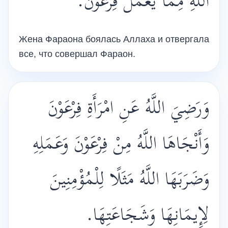
اللَّهِ مِمَّا يَعْمَلُ فِرْعَوْنُ.
Жена Фараона боялась Аллаха и отвергала
все, что совершал Фараон.
وَرَضِيَ اللَّهُ عَنِ امْرَأَةِ فِرْعَوْنَ
وَأَنْجَاهَا اللَّهُ مِنْ فِرْعَوْنَ وَعَمَلِهِ
وَضَرَبَهَا اللَّهُ مَثَلًا ‏لِلْمُؤْمِنِينَ
لِإِيمَانِهَا وَشَجَاعَتِهَا.