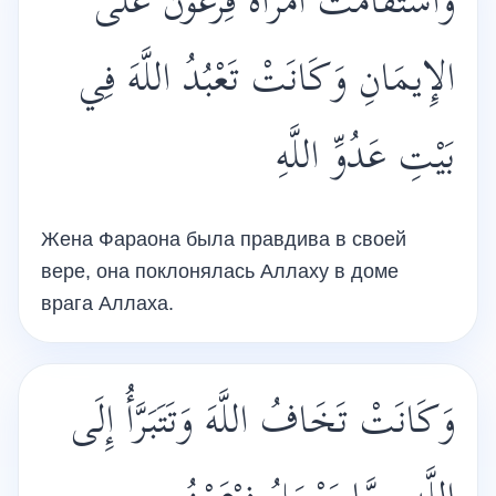
وَاسْتَقَامَتْ امْرَأَةُ فِرْعَوْنَ عَلَى
الإِيمَانِ وَكَانَتْ تَعْبُدُ اللَّهَ فِي
بَيْتِ عَدُوِّ اللَّهِ
Жена Фараона была правдива в своей
вере, она поклонялась Аллаху в доме
врага Аллаха.
وَكَانَتْ تَخَافُ اللَّهَ وَتَتَبَرَّأُ إِلَى