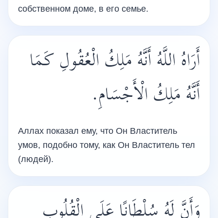
собственном доме, в его семье.
أَرَاهُ اللَّهُ أَنَّهُ مَلِكُ الْعُقُولِ كَمَا
أَنَّهُ مَلِكُ الْأَجْسَامِ.
Аллах показал ему, что Он Властитель
умов, подобно тому, как Он Властитель тел
(людей).
وَأَنَّ لَهُ سُلْطَانًا عَلَى الْقُلُوبِ