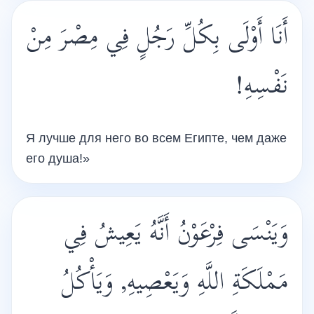
أَنَا أَوْلَى بِكُلِّ رَجُلٍ فِي مِصْرَ مِنْ
نَفْسِهِ!
Я лучше для него во всем Египте, чем даже
его душа!»
وَيَنْسَى فِرْعَوْنُ أَنَّهُ يَعِيشُ فِي
مَمْلَكَةِ اللَّهِ وَيَعْصِيهِ, وَيَأْكُلُ