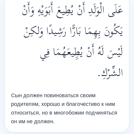
عَلَى الْوَلَدِ أَنْ يُطِيعَ أَبَوَيْهِ وَأَنْ
يَكُونَ بِهِمَا بَارًّا رَشِيدًا وَلكِنْ
لَيْسَ لَهُ أَنْ يُطِِيعَهُمَا فِي
الشِّرْكِ.
Сын должен повиноваться своим
родителям, хорошо и благочестиво к ним
относиться, но в многобожии подчиняться
он им не должен.