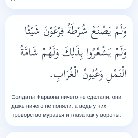
وَلَمْ يَصْنَعْ شُرْطَةُ فِرْعَوْنَ شَيْئًا
وَلَمْ يَشْعُرُوا بِذَلِكَ وَلَهُمْ شَامَّةُ
الْنَمْلِ وَعُيُونُ الْغُرَابِ.
Солдаты Фараона ничего не сделали, они
даже ничего не поняли, а ведь у них
проворство муравья и глаза как у вороны.