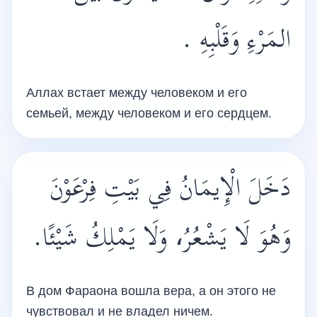
المَرْءِ وَقَلْبِهِ .
Аллах встает между человеком и его
семьей, между человеком и его сердцем.
دَخَلَ الْإِيمَانُ فِي بَيْتِ فِرْعَوْنَ
وَهُوَ لَا يَشْعُرُ، وَلَا يَمْلِكُ شَيْئًا.
В дом Фараона вошла вера, а он этого не
чувствовал и не владел ничем.