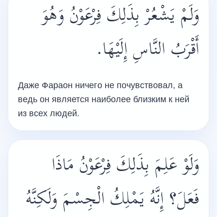
وَلَمْ يَشْعُرْ بِذَلِكَ فِرْعَوْنُ وَهُوَ
أَقْرَبُ النَّاسِ إِلَيْهَا.
Даже Фараон ничего не почувствовал, а
ведь он является наиболее близким к ней
из всех людей.
وَلَوْ عَلِمَ بِذَلِكَ فِرْعَوْنُ مَاذَا
فَعَلَ؟ إِنَّهُ يَمْلِكُ الْجِسْمَ وَلَكِنَّهُ