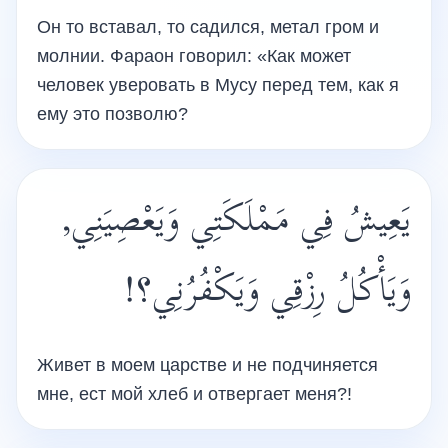
Он то вставал, то садился, метал гром и
молнии. Фараон говорил: «Как может
человек уверовать в Мусу перед тем, как я
ему это позволю?
يَعِيشُ فِي مَمْلَكَتِي وَيَعْصِيَنِي,
وَيَأْكُلُ رِزْقِي وَيَكْفُرُنِي؟!
Живет в моем царстве и не подчиняется
мне, ест мой хлеб и отвергает меня?!