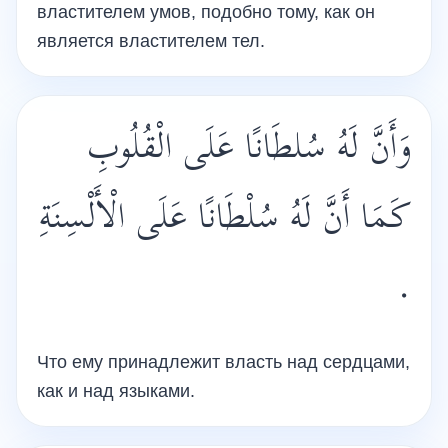
властителем умов, подобно тому, как он
является властителем тел.
وَأَنَّ لَهُ سُلطَانًا عَلَى الْقُلُوبِ
كَمَا أَنَّ لَهُ سُلْطَانًا عَلَى الْأَلْسِنَةِ
.
Что ему принадлежит власть над сердцами,
как и над языками.