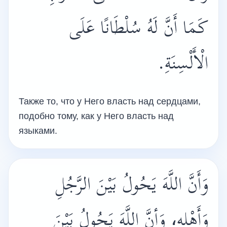
كَمَا أَنَّ لَهُ سُلْطَانًا عَلَى
الْأَلْسِنَةِ.
Также то, что у Него власть над сердцами,
подобно тому, как у Него власть над
языками.
وَأَنَّ اللَّهَ يَحُولُ بَيْنَ الرَّجُلِ
وَأَهْلِهِ، وَأنَّ اللَّهَ يَحُولُ بَيْنَ