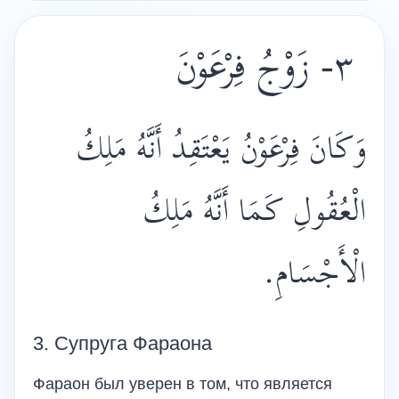
٣- زَوْجُ فِرْعَوْنَ
وَكَانَ فِرْعَوْنُ يَعْتَقِدُ أَنَّهُ مَلِكُ
الْعُقُولِ كَمَا أَنَّهُ مَلِكُ
الْأَجْسَامِ.
3. Супруга Фараона
Фараон был уверен в том, что является