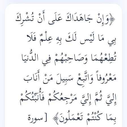
﴿وَإِنْ جَاهَدَاكَ عَلَى أَنْ تُشْرِكَ
بِي مَا لَيْس لَكَ بِهِ عِلْمٌ فَلَا
تُطِعْهُمَا وَصَاحِبْهُمْ فِي الدُّنيَا
مَعْرُوفاً وَاتَّبِعْ سَبِيلَ مَنْ أَنَابَ
إِليَّ ثُمَّ إِليَّ مَرْجِعُكُمْ فَأُنَبِّئُكُمْ
بِمَا كُنْتُمْ تَعْمَلُونَ﴾
[سورة