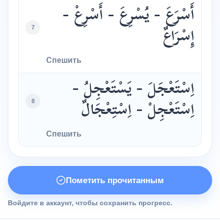
أَسْرَعَ - يُسْرِعَ - أَسْرِعْ -
7
إِسْرَاعٌ
Спешить
اِسْتَعْجَلَ - يَسْتَعْجِلُ -
8
اِسْتَعْجِلْ - اِسْتِعْجَالٌ
Спешить
Пометить прочитанным
Войдите в аккаунт, чтобы сохранить прогресс.