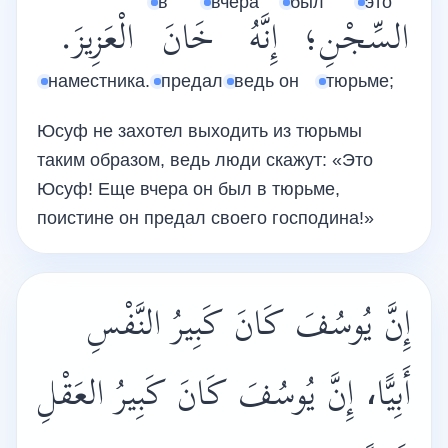
в
вчера
был
это
السِّجْنِ؛
إِنَّهُ
خَانَ
الْعَزِيزَ.
наместника.
предал
ведь он
тюрьме;
Юсуф не захотел выходить из тюрьмы
таким образом, ведь люди скажут: «Это
Юсуф! Еще вчера он был в тюрьме,
поистине он предал своего господина!»
إِنَّ يُوسُفَ كَانَ كَبِيرُ النَّفْسِ
أَبِيًّا، إِنَّ يُوسُفَ كَانَ كَبِيرُ العَقْلِ