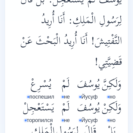
يُوسُفَ لَمْ يَسْتَعْجِلْ. بَلْ قَالَ
لِرَسُولِ الْمَلِكِ: أَنَا أُرِيدُ
التَّفْتِيشَ! أَنَا أُرِيدُ الْبَحْثَ عَنْ
قَضِيَّتِي!
وَلَكِنَّ
يُوسُفَ
لَمْ
يُسْرِعْ
поспешил
не
Йусуф
но
وَلَكِنْ
يُوسُفَ
لَمْ
يَسْتَعْجِلْ
торопился
не
Йусуф
но
بَلْ
قَالَ
لِرَسُولِ
الْمَلِكِ