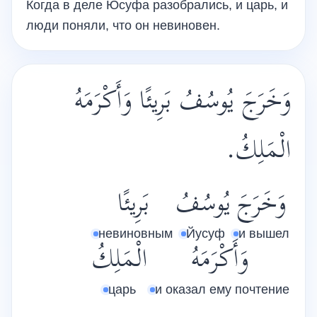
Когда в деле Юсуфа разобрались, и царь, и
люди поняли, что он невиновен.
وَخَرَجَ يُوسُفُ بَرِيئًا وَأَكْرَمَهُ
الْمَلِكُ.
وَخَرَجَ
يُوسُفُ
بَرِيئًا
невиновным
Йусуф
и вышел
وَأَكْرَمَهُ
الْمَلِكُ
царь
и оказал ему почтение