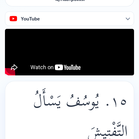
YouTube
١٥. يُوسُفُ يَسْأَلُ
التَّفْتِيشَ