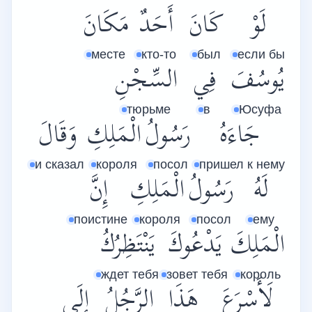
لَوْ
كَانَ
أَحَدٌ
مَكَانَ
месте
кто-то
был
если бы
يُوسُفَ
فِي
السِّجْنِ
тюрьме
в
Юсуфа
جَاءَهُ
رَسُولُ
الْمَلِكِ
وَقَالَ
и сказал
короля
посол
пришел к нему
لَهُ
رَسُولُ
الْمَلِكِ
إِنَّ
поистине
короля
посол
ему
الْمَلِكَ
يَدْعُوكَ
يَنْتَظِرُكُ
ждет тебя
зовет тебя
король
لَأَسْرَعَ
هَذَا
الرَّجُلُ
إِلَى