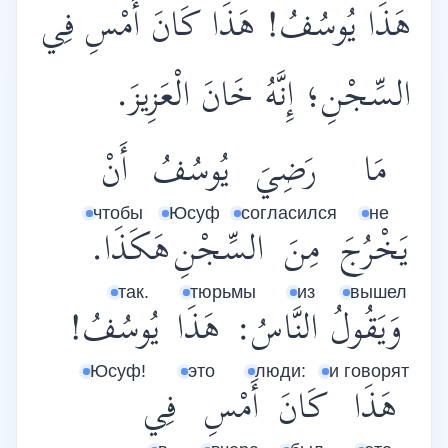
هَذَا يُوسُفُ! هَذَا كَانَ أَمْسِ فِي
السِّجْنِ؛ إِنَّهُ خَانَ الْعَزِيزَ.
مَا
رَضِيَ
يُوسُفُ
أَنْ
чтобы
Юсуф
согласился
не
يَخْرُجَ
مِنَ
السِّجْنِ
هَكَذَا.
так.
тюрьмы
из
вышел
وَيَقُولُ
النَّاسُ:
هَذَا
يُوسُفُ!
Юсуф!
это
люди:
и говорят
هَذَا
كَانَ
أَمْسِ
فِي