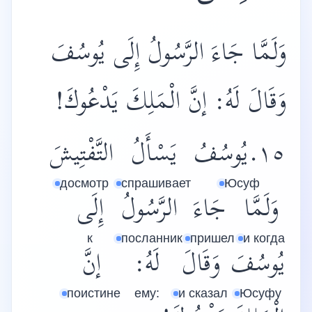
وَلَمَّا جَاءَ الرَّسُولُ إِلَى يُوسُفَ
وَقَالَ لَهُ: إنَّ الْمَلِكَ يَدْعُوكَ!
١٥.يُوسُفُ
يَسْأَلُ
التَّفْتِيشَ
досмотр
спрашивает
Юсуф
وَلَمَّا
جَاءَ
الرَّسُولُ
إِلَى
к
посланник
пришел
и когда
يُوسُفَ
وَقَالَ
لَهُ:
إنَّ
поистине
ему:
и сказал
Юсуфу