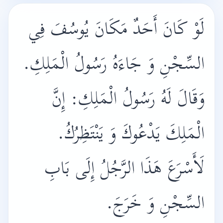
لَوْ كَانَ أَحَدٌ مَكَانَ يُوسُفَ فِي
السِّجْنِ وَ جَاءَهُ رَسُولُ الْمَلِكِ.
وَقَالَ لَهُ رَسُولُ الْمَلِكِ: إِنَّ
الْمَلِكَ يَدْعُوكَ وَ يَنْتَظِرُكُ.
لَأَسْرَعَ هَذَا الرَّجُلُ إِلَى بَابِ
السِّجْنِ وَ خَرَجَ.