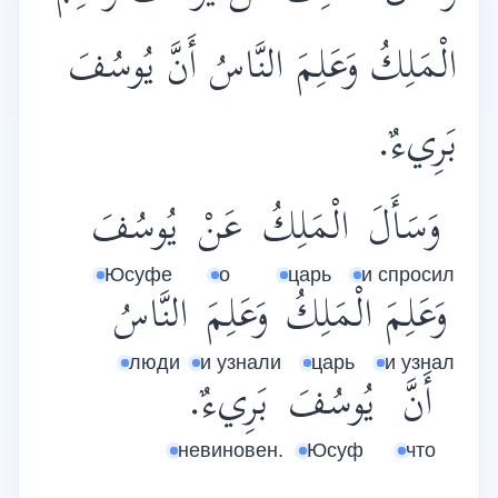
الْمَلِكُ وَعَلِمَ النَّاسُ أَنَّ يُوسُفَ
بَرِيءٌ.
وَسَأَلَ
الْمَلِكُ
عَنْ
يُوسُفَ
Юсуфе
о
царь
и спросил
وَعَلِمَ
الْمَلِكُ
وَعَلِمَ
النَّاسُ
люди
и узнали
царь
и узнал
أَنَّ
يُوسُفَ
بَرِيءٌ.
невиновен.
Юсуф
что