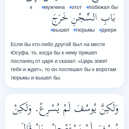
к
мужчина
этот
побежал бы
بَابِ
السِّجْنِ
خَرَجَ
вышел
тюрьмы
двери
Если бы кто-либо другой был на месте
Юсуфа, то, когда бы к нему пришел
посланец от царя и сказал: «Царь зовет
тебя и ждет», то он поспешил бы к воротам
тюрьмы и вышел бы.
وَلَكِنَّ يُوسُفَ لَمْ يُسْرِعْ. وَلَكِنْ