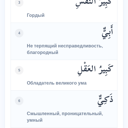
كَبِيرُ النَّفسِ
3
Гордый
أَبِيٌّ
4
Не терпящий несправедливость,
благородный
كَبِيرُ العَقْلِ
5
Обладатель великого ума
ذَكِيٌّ
6
Смышленный, проницательный,
умный