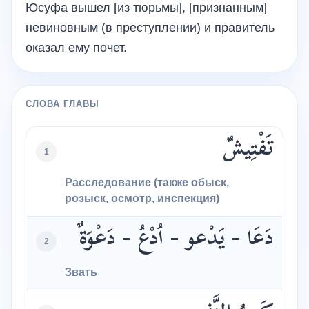
Юсуфа вышел [из тюрьмы], [признанным]
невиновным (в преступлении) и правитель
оказал ему почет.
СЛОВА ГЛАВЫ
تَفْتِيشٌ
1
Расследование (также обыск,
розыск, осмотр, инспекция)
دَعَا - يَدْعو - اُدْعُ - دَعْوَةٌ
2
Звать