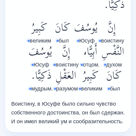
ذَكِيًّا.
إِنَّ
يُوسُفَ
كَانَ
كَبِيرُ
великим
был
Юсуф
воистину
النَّفْسِ
أَبِيًّا،
إِنَّ
يُوسُفَ
Юсуф
воистину
отцом.
духом
كَانَ
كَبِيرُ
العَقْلِ
ذَكِيًّا.
мудрым.
разумом
великим
был
Воистину, в Юсуфе было сильно чувство
собственного достоинства, он был сдержан.
И он имел великий ум и сообразительность.