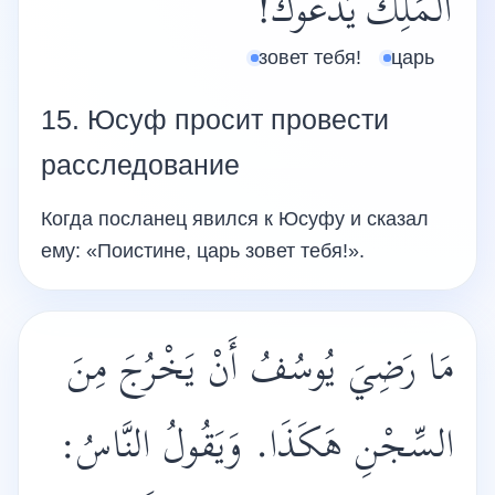
الْمَلِكَ
يَدْعُوكَ!
зовет тебя!
царь
15. Юсуф просит провести
расследование
Когда посланец явился к Юсуфу и сказал
ему: «Поистине, царь зовет тебя!».
مَا رَضِيَ يُوسُفُ أَنْ يَخْرُجَ مِنَ
السِّجْنِ هَكَذَا. وَيَقُولُ النَّاسُ: