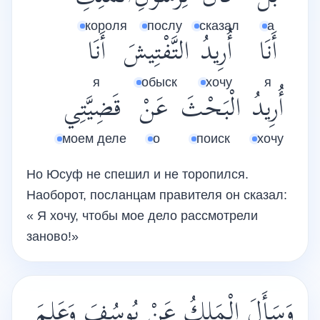
короля
послу
сказал
а
أَنَا
أُرِيدُ
التَّفْتِيشَ
أَنَا
я
обыск
хочу
я
أُرِيدُ
الْبَحْثَ
عَنْ
قَضِيَّتِي
моем деле
о
поиск
хочу
Но Юсуф не спешил и не торопился.
Наоборот, посланцам правителя он сказал:
« Я хочу, чтобы мое дело рассмотрели
заново!»
وَسَأَلَ الْمَلِكُ عَنْ يُوسُفَ وَعَلِمَ