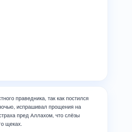
тного праведника, так как постился
ночью, испрашивал прощения на
 страха пред Аллахом, что слёзы
го щеках.