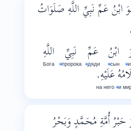
وَ ابْنُ عَمِّ نَبِيِّ اللَّهِ صَلَوَاتُ
ِ
َ
ابْنُ
عَمِّ
نَبِيِّ
اللَّهِ
Бога
пророка
дяди
сын
и
َامُهُ
عَلَيْهِ.
на него
и ми
حَبْرُ أُمَّةِ مُحَمَّدٍ وَبَحْرُ