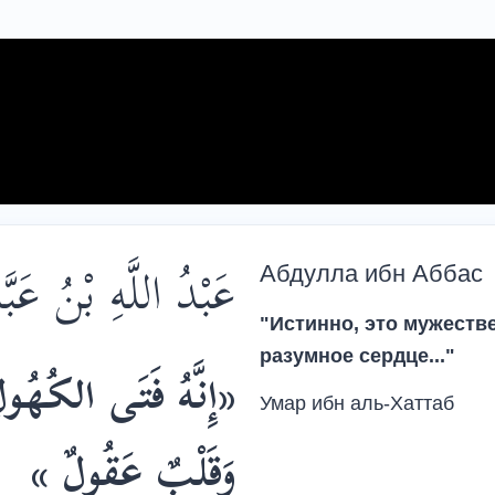
عَبْدُ اللَّهِ بْنُ عَبّ
Абдулла ибн Аббас
"Истинно, это мужеств
разумное сердце..."
إِنَّهُ فَتَى الكُهُ ،
Умар ибн аль-Хаттаб
وَقَلْبٌ عَقُولٌ »