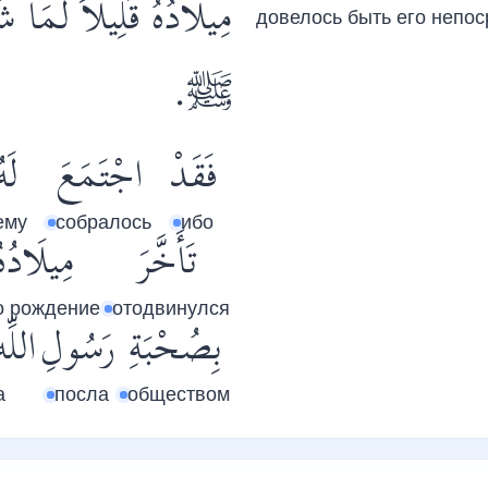
مِيلَادُهُ قَلِيلاً لَمَا 
довелось быть его непо
ﷺ.
فَقَدْ
اجْتَمَعَ
لَهُ
ему
собралось
ибо
تَأَخَّرَ
مِيلَادُهُ
о рождение
отодвинулся
بِصُحْبَةِ
رَسُولِ
ال.
а
посла
обществом