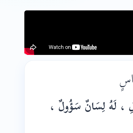
َاسٍ
«ولِ ، لَهُ لِسَانٌ سَؤُولٌ