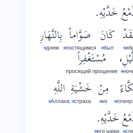
ِّمْعُ خَدَّيْهِ
قَدْ
كَانَ
صَوَّاماً
بِالنَّهَارِ
днем
постящимся
был
иб
لَّيْلِ
مُسْتَغْفِراً
просящий прощения
ноч
كَّاءً
مِنْ
خَشْيَةِ
اللَّهِ
Аллаха
страха
из
плачу
ّمْعُ
خَدَّيْهِ.
его щеки.
сл