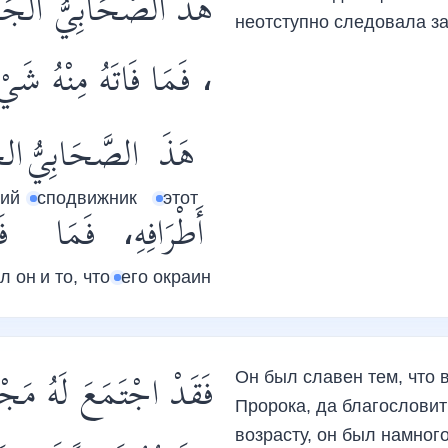
هَذَ الصَّحَابِيُّ الجَلِ
неотступно следовала за
فَمَا فَاتَهُ مِنْهُ شَيْ.
هَذَ
الصَّحَابِيُّ
الج
кий
сподвижник
этот
أَطْرَافِهِ،
فَمَا
فَ
л он
и то, что
его окраин
فَقَدْ اجْتَمَعَ لَهُ مَجْد
Он был славен тем, что 
Пророка, да благословит 
возрасту, он был намног