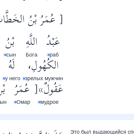
عُمَرُ بْنُ الخَطَّ ]
عَبْدُ
اللَّهِ
بْنُ
сын
Бога
раб
الكُهُولِ،
لَهُ
у него
зрелых мужчин
عَقُولٌ»[
عُمَرُ
بْن
сын
Омар
мудрое
Это был выдающийся спо