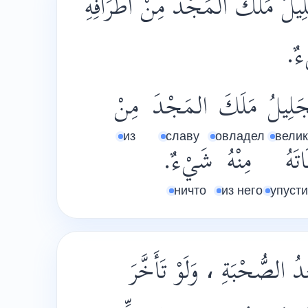
يلُ مَلَكَ المَجْدَ مِنْ أَطْرَافِهِ
، ءٌ
َلِيلُ
مَلَكَ
المَجْدَ
مِنْ
из
славу
овладел
вели
اتَهُ
مِنْهُ
شَيْءٌ.
ничто
из него
упусти
ُ الصُّحْبَةِ ، وَلَوْ تَأَخَّرَ