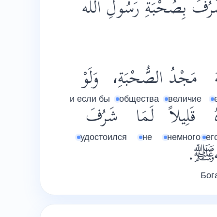
شَرُفَ بِصُحْبَةِ رَسُولِ اللِّه
مَجْدُ
الصُّحْبَةِ،
وَلَوْ
и если бы
общества
величие
قَلِيلاً
لَمَا
شَرُفَ
удостоился
не
немного
ег
لِّهﷺ
Бог