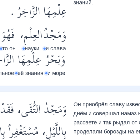
знаний.
عِلْمِهَا الزَّاخِرُ .
وَمَجْدُ
العِلْمِ،
فَهُوَ
то он
науки
и слава
وَبَحْرُ
عِلْمِهَا
الزَّ.
льное
её знания
и море
وَمَجْدُ التُّقَى، فَقَدْ كَ
Он приобрёл славу извес
днём и совершал намаз 
рассвете и так рыдал от
بِاللَّيْلِ، مُسْتَغْفِراً 
проделали борозды на е