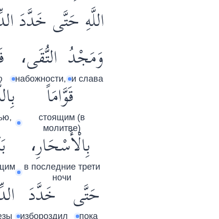
اللَّهِ حَتَّى خَدَّدَ الد.
وَمَجْدُ
التُّقَى،
فَ
о
набожности,
и слава
قَوَّامَاً
بِال،
ью,
стоящим (в
молитве)
بِالْأَسْحَارِ،
بَ
щим
в последние трети
ночи
حَتَّى
خَدَّدَ
الدِ
езы
избороздил
пока