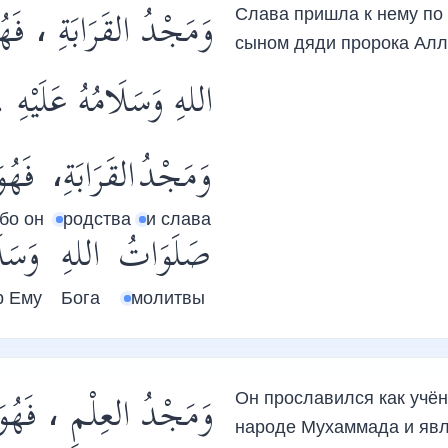
وَمَجْدُ القَرَابَةِ ، فَهُ
Слава пришла к нему по 
сыном дяди пророка Алл
اللهِ وَسَلَامُهُ عَلَيْه .
وَمَجْدُ
القَرَابَةِ،
فَهُو
бо он
родства
и слава
صَلَوَاتُ
اللهِ
وَسَل
р Ему
Бога
молитвы
وَمَجْدُ العِلْمِ ، فَهُوَ 
Он прославился как учё
народе Мухаммада и яв