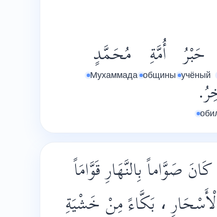
حَبْرُ
أُمَّةِ
مُحَمَّدٍ
Мухаммада
общины
учёный
اخِرُ
оби
انَ صَوَّاماً بِالنَّهَارِ قَوَّامَاً
بِالْأَسْحَارِ ، بَكَّاءً مِنْ خَشْيَةِ