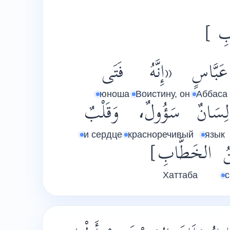
[ ابِ
عَبَّاسٍ
«إِنَّهُ
فَتَى
юноша
Воистину, он
Аббаса
لِسَانٌ
سَؤُولٌ،
وَقَلْبٌ
и сердце
красноречивый
язык
ُ
الخَطَّابِ]
Хаттаба