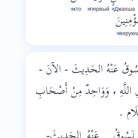
кто
первый
Джахша
ؤْمِنِينَ
верую
 نَسُوقُ عَنْهُ الحَدِيثَ - الآنَ
لِ اللَّهِ ، وَوَاحِدٌ مِنْ أَصْحَابِ
ِسْلَام
نَسُوقُ
عَنْهُ
الحَدِيثَ-