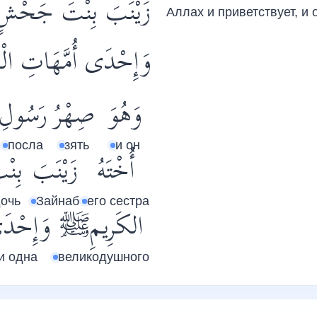
زَيْنَبَ بِنْتَ جَحْشٍ،
Аллах и приветствует, и
وَإِحْدَى أُمَّهَاتِ ال .
وَهُوَ
صِهْرُ
رَسُولِ
посла
зять
и он
أُخْتَهُ
زَيْنَبَ
بِنْ
очь
Зайнаб
его сестра
الكَرِيمِﷺ
وَإِحْد
и одна
великодушного