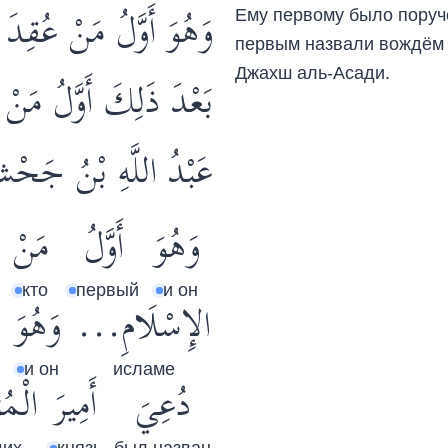
وَهُوَ أَوَّلُ مَنْ عُقِدَ
Ему первому было поруче
первым назвали вождём 
Джахш аль-Асади.
بَعْدَ ذَلِكَ أَوَّلُ مَنْ د
عَبْدُ اللَّهِ بْنُ جَ .
وَهُوَ
أَوَّلُ
مَنْ
кто
первый
и он
الإِسْلَامِ...
وَهُوَ
и он
исламе
دُعِيَ
أَمِيرَ
الْم.