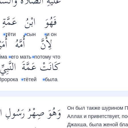
عَلَيْهِ الصَّلَاةُ وَالسَ.
فَهُوَ
ابْنُ
عَمَّةِ
тёти
сын
и он
لِأَنَّ
أُمَّهُ
أُمَ
йма
его мать
потому что
كَانَتْ
عَمَّةَ
النَّبِيِّ
Пророка
тётей
была
وَهُوَ صِهْرُ رَسُولِ الل
Он был также шурином П
Аллах и приветствует, по
Джахша, была женой бла