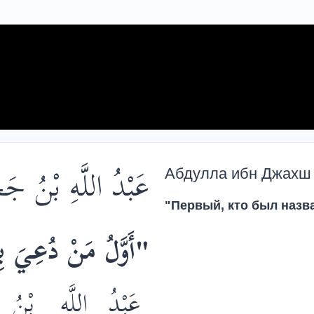
عَبْدُ اللَّهِ بْنُ ج
Абдулла ибн Джахш
"Первый, кто был назв
أَوَّلُ مَنْ دُعِيَ بِ "
عَبْدُ
اللَّهِ
بْنُ