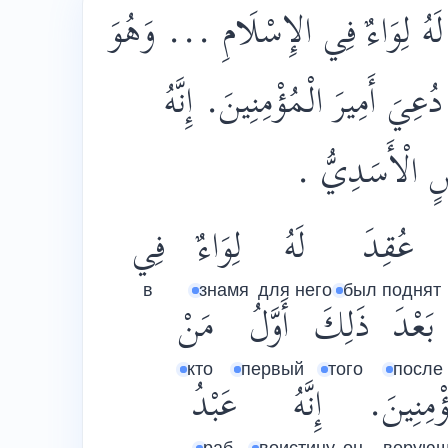
 لَهُ لِوَاءٌ فِي الإِسْلَامِ ... وَهُوَ
ُعِيَ أَمِيرَ الْمُؤْمِنِينَ. إِنَّهُ
حْشٍ الْأَسَدِيُّ
عُقِدَ
لَهُ
لِوَاءٌ
فِي
в
знамя
для него
был поднят
بَعْدَ
ذَلِكَ
أَوَّلُ
مَنْ
кто
первый
того
после
ُؤْمِنِينَ
إِنَّهُ
عَبْدُ