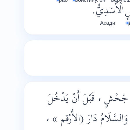
раб
воистину, он
верую
ٍ
الْأَسَدِيُّ.
Асади
ْنُ جَحْشٍ ، قَبْلَ أَنْ يَدْخُلَ
َّلَاةُ وَالسَّلَامُ دَارَ (الأَرْقم