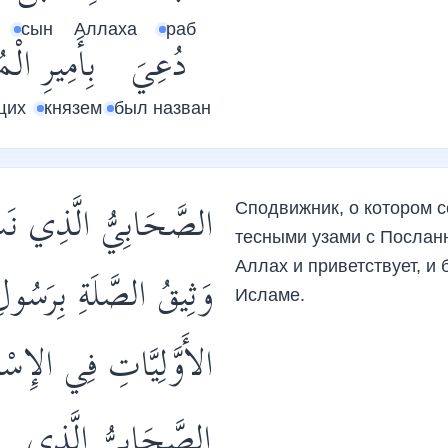
сын
Аллаха
раб
دُعِيَ
بِأَمِيرِ
الْمُ
щих
князем
был назван
الصَّحَابِيُّ الَّذِي -
Сподвижник, о котором с
тесными узами с Посланн
Аллах и приветствует, и
وَثِيقُ الصَّلَةِ بِرَسُو
Исламе.
الأَوَّلِيَّاتِ فِي الإ .
الصَّحَابِيُّ
الَّذِي