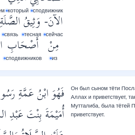
ем
который
сподвижник
الآنَ-
وَثِيقُ
الصَّلَةِ
связь
тесная
сейчас
مِنْ
أَصْحَابِ
ال
сподвижников
из
فَهُوَ ابْنُ عَمَّةِ رَسُو
Он был сыном тёти Посл
Аллах и приветствует, та
Мутталиба, была тётей П
أُمَيْمَةَ بِنْتَ عَبْدِ ال
приветствует.