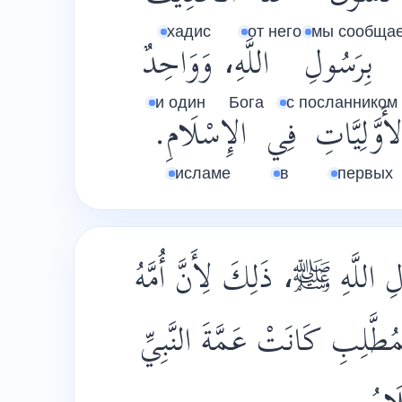
хадис
от него
мы сообща
بِرَسُولِ
اللَّهِ،
وَوَاحِدٌ
и один
Бога
с посланником
أَوَّلِيَّاتِ
فِي
الإِسْلَامِ.
исламе
в
первых
لِ اللَّهِ ﷺ، ذَلِكَ لِأَنَّ أُمَّهُ
مُطَّلِبِ كَانَتْ عَمَّةَ النَّبِيِّ