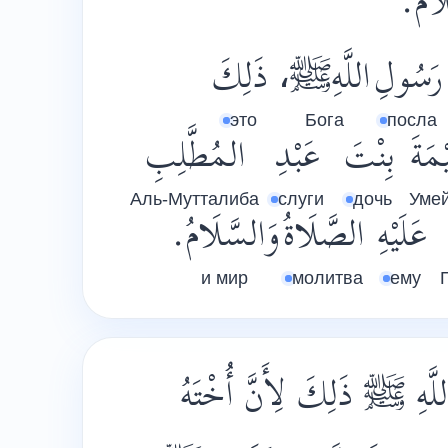
ّلَامُ
رَسُولِ
اللَّهِﷺ،
ذَلِكَ
это
Бога
посла
يْمَةَ
بِنْتَ
عَبْدِ
المُطَّلِبِ
Аль-Мутталиба
слуги
дочь
Уме
عَلَيْهِ
الصَّلَاةُ
وَالسَّلَامُ.
и мир
молитва
ему
َّهِ ﷺ ذَلِكَ لِأَنَّ أُخْتَهُ