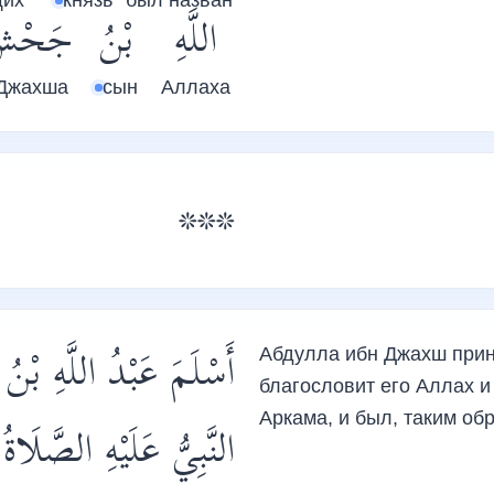
щих
князь
был назван
اللَّهِ
بْنُ
جَحْش
Джахша
сын
Аллаха
***
أَسْلَمَ عَبْدُ اللَّهِ ب
Абдулла ибн Джахш приня
благословит его Аллах и 
Аркама, и был, таким об
النَّبِيُّ عَلَيْهِ الص » ،