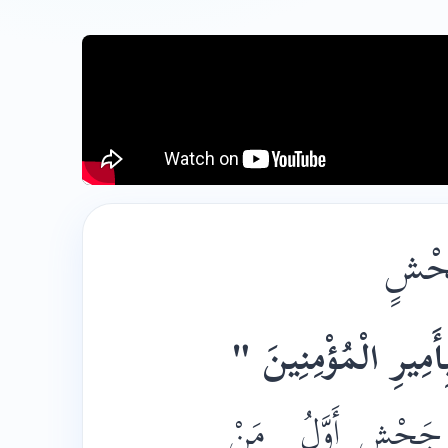
َحْشٍ
"أَمِيرِ الْمُؤْمِنِينَ
جَحْشٍ
أَوَّلُ
مَنْ