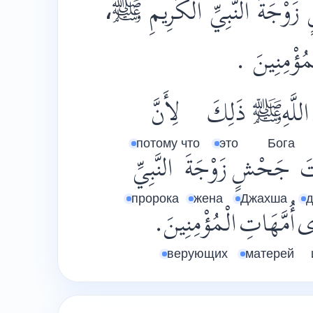
 زَوْجَةَ النَّبِيِّ الكَرِيمِ ﷺ
ْمُؤْمِنِينَ
اللَّهِﷺ
ذَلِكَ
لِأَنَّ
потому что
это
Бога
تَ
جَحْشٍ
زَوْجَةَ
النَّبِيِّ
пророка
жена
Джахша
д
َى
أُمَّهَاتِ
الْمُؤْمِنِينَ.
верующих
матерей