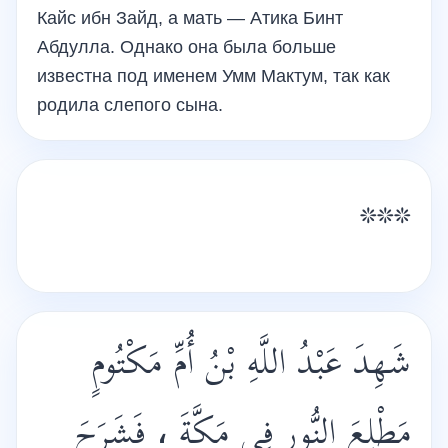
Кайс ибн Зайд, а мать — Атика Бинт
Абдулла. Однако она была больше
известна под именем Умм Мактум, так как
родила слепого сына.
***
شَهِدَ عَبْدُ اللَّهِ بْنُ أُمِّ مَكْتُومٍ
مَطْلِعَ النُّورِ فِي مَكَّةَ ، فَشَرَحَ