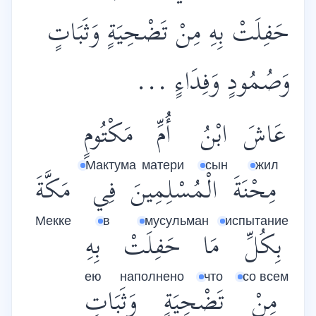
حَفِلَتْ بِهِ مِنْ تَضْحِيَةٍ وَثَبَاتٍ
وَصُمُودٍ وَفِدَاءٍ ...
عَاشَ
ابْنُ
أُمِّ
مَكْتُومٍ
Мактума
матери
сын
жил
مِحْنَةَ
الْمُسْلِمِينَ
فِي
مَكَّةَ
Мекке
в
мусульман
испытание
بِكُلِّ
مَا
حَفِلَتْ
بِهِ
ею
наполнено
что
со всем
مِنْ
تَضْحِيَةٍ
وَثَبَاتٍ