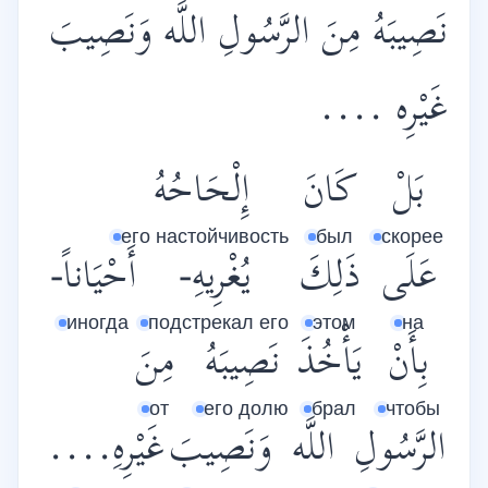
نَصِيبَهُ مِنَ الرَّسُولِ اللَّه وَنَصِيبَ
غَيْرِه ....
بَلْ
كَانَ
إِلْحَاحُهُ
его настойчивость
был
скорее
عَلَى
ذَلِكَ
يُغْرِيهِ-
أَحْيَاناً-
иногда
подстрекал его
этом
на
بِأَنْ
يَأْخُذَ
نَصِيبَهُ
مِنَ
от
его долю
брал
чтобы
الرَّسُولِ
اللَّه
وَنَصِيبَ
غَيْرِهِ....