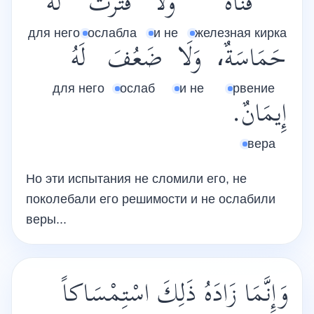
قَنَاةٌ
وَلَا
فَتَرَتْ
لَهُ
для него
ослабла
и не
железная кирка
حَمَاسَةٌ،
وَلَا
ضَعُفَ
لَهُ
для него
ослаб
и не
рвение
إِيمَانٌ.
вера
Но эти испытания не сломили его, не
поколебали его решимости и не ослабили
веры...
وَإِنَّمَا زَادَهُ ذَلِكَ اسْتِمْسَاكاً