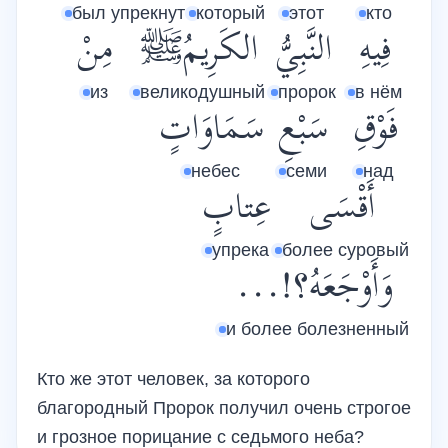
был упрекнут
который
этот
кто
فِيهِ
النَّبِيُّ
الكَرِيمُﷺ
مِنْ
из
великодушный
пророк
в нём
فَوْقِ
سَبْعِ
سَمَاوَاتٍ
небес
семи
над
أَقْسَى
عِتابٍ
упрека
более суровый
وَأَوْجَعَهُ؟!...
и более болезненный
Кто же этот человек, за которого
благородный Пророк получил очень строгое
и грозное порицание с седьмого неба?