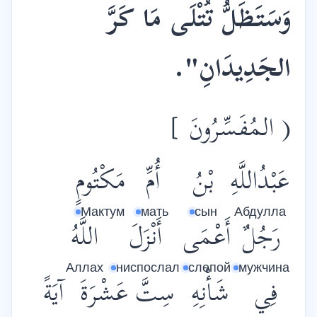
وَسَتَظَلُّ تُتْلَى مَا كَرَّ
الجَدِيدَانِ".
( المُفَسِّرُونَ ]
عَبْدُاللَّهِ
بْنُ
أُمِّ
مَكْتُومٍ
Мактум
мать
сын
Абдулла
رَجُلٌ
أَعْمَى
أَنْزَلَ
اللَّهُ
Аллах
ниспослал
слепой
мужчина
فِي
شَأْنِهِ
سِتَّ
عَشْرَةَ
آيَةً