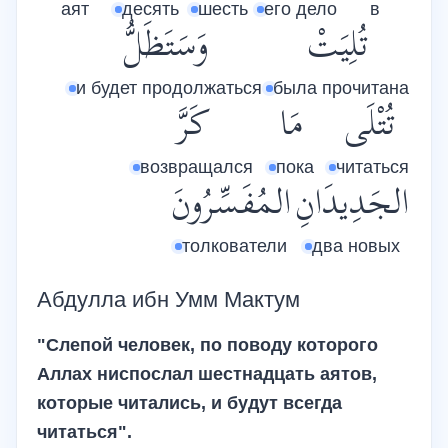
аят
десять
шесть
его дело
в
تُلِيَتْ
وَسَتَظَلُّ
и будет продолжаться
была прочитана
تُتْلَى
مَا
كَرَّ
возвращался
пока
читаться
الجَدِيدَانِ
المُفَسِّرُونَ
толкователи
два новых
Абдулла ибн Умм Мактум
"Слепой человек, по поводу которого
Аллах ниспослал шестнадцать аятов,
которые читались, и будут всегда
читаться".