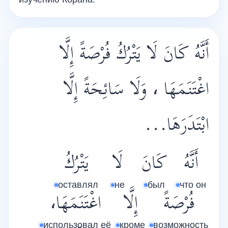
أَنَّهُ كَانَ لَا يَتْرُكُ فُرْصَةً إِلَّا
اغْتَنَمَهَا ، وَلَا سَائِحَةً إِلَّا
ابْتَدَرَهَا...
أَنَّهُ
كَانَ
لَا
يَتْرُكُ
оставлял
не
был
что он
فُرْصَةً
إِلَّا
اغْتَنَمَهَا،
использовал её
кроме
возможность