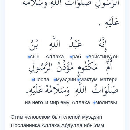
الرَّسُولِ صَلَوَاتُ اللَّهِ وَسَلَامُهُ
عَلَيْهِ .
إِنَّهُ
عَبْدُ
اللَّهِ
بْنُ
сын
Аллаха
раб
воистину, он
أُمِّ
مَكْتُومٍ
مُؤَذِّنُ
الرَّسُولِ
Посла
муэдзин
Мактум
матери
صَلَوَاتُ
اللَّهِ
وَسَلَامُهُ
عَلَيْهِ.
на него
и мир ему
Аллаха
молитвы
Этим человеком был слепой муэдзин
Посланника Аллаха Абдулла ибн Умм