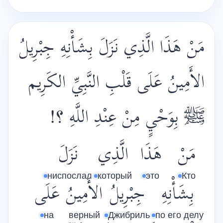
مَنْ هَذَا الَّذِي نَزَلَ بِشَأْنِهِ جِبْرِيلُ
الأَمِينُ عَلَى قَلْبِ النَّبِيِّ الكَرِيم
ﷺ بِوَحْيٍ مِنْ عِنْدِ اللَّهِ ؟!
مَنْ
هَذَا
الَّذِي
نَزَلَ
ниспослал
который
это
Кто
بِشَأْنِهِ
جِبْرِيلُ
الأَمِينُ
عَلَى
на
верный
Джибриль
по его делу