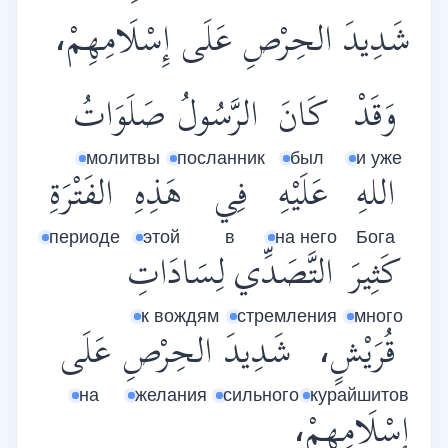
شَدِيدَ الحِرْصِ عَلَى إِسْلَامِهِمْ،
وَقَدْ
كَانَ
الرَّسُولُ
صَلَوَاتُ
молитвы
посланник
был
и уже
اللهِ
عَلَيْهِ
فِي
هَذِهِ
الفَتْرَةِ
периоде
этой
в
на него
Бога
كَثِيرَ
التَّصَدِّي
لِسَادَاتِ
к вождям
стремления
много
قُرَيْشٍ،
شَدِيدَ
الحِرْصِ
عَلَى
на
желания
сильного
курайшитов
إِسْلَامِهِمْ،