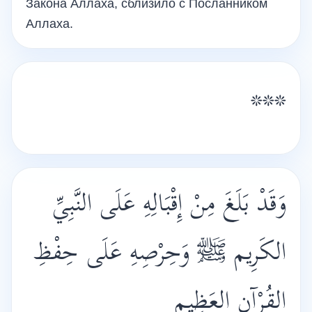
Закона Аллаха, сблизило с Посланником
Аллаха.
***
وَقَدْ بَلَغَ مِنْ إِقْبَالِهِ عَلَى النَّبِيِّ
الكَرِيم ﷺ وَحِرْصِهِ عَلَى حِفْظِ
القُرْآنِ العَظِيمِ