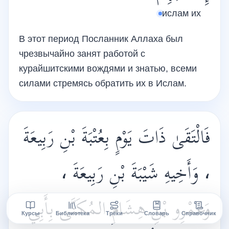
ислам их
В этот период Посланник Аллаха был
чрезвычайно занят работой с
курайшитскими вождями и знатью, всеми
силами стремясь обратить их в Ислам.
فَالْتَقَىٰ ذَاتَ يَوْمٍ بِعُتْبَةَ بْنِ رَبِيعَةَ
، وَأَخِيهِ شَيْبَةَ بْنِ رَبِيعَةَ ،
وَعَمْرِو بْنِ هِشَامِ المُكَنَّى بِأَبِي
Курсы
Библиотека
Треки
Словарь
Справочник