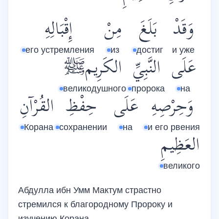
وَقَدْ
بَلَغَ
مِنْ
إِقْبَالِهِ
его устремления
из
достиг
и уже
عَلَى
النَّبِيِّ
الكَرِيمﷺ
великодушного
пророка
на
وَحِرْصِهِ
عَلَى
حِفْظِ
القُرْآنِ
Корана
сохранении
на
и его рвения
العَظِيمِ
великого
Абдулла ибн Умм Мактум страстно
стремился к благородному Пророку и
изучению Корана.