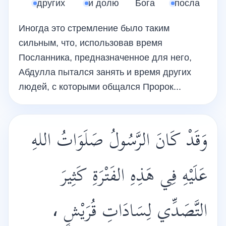
других
и долю
Бога
посла
Иногда это стремление было таким
сильным, что, использовав время
Посланника, предназначенное для него,
Абдулла пытался занять и время других
людей, с которыми общался Пророк...
وَقَدْ كَانَ الرَّسُولُ صَلَوَاتُ اللهِ
عَلَيْهِ فِي هَذِهِ الفَتْرَةِ كَثِيرَ
التَّصَدِّي لِسَادَاتِ قُرَيْشٍ ،