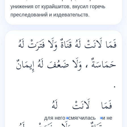
унижения от курайшитов, вкусил горечь
преследований и издевательств.
فَمَا لَانَتْ لَهُ قَنَاةٌ وَلَا فَتَرَتْ لَهُ
حَمَاسَةٌ ، وَلَا ضَعُفَ لَهُ إِيمَانٌ
.
فَمَا
لَانَتْ
لَهُ
для него
смягчилась
и не