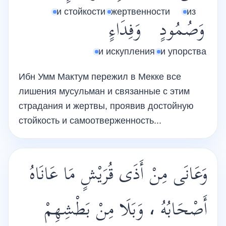
и стойкости
жертвенности
из
وَصُمُودٍ
وَفِدَاءٍ
и искупления
и упорства
Ибн Умм Мактум пережил в Мекке все
лишения мусульман и связанные с этим
страдания и жертвы, проявив достойную
стойкость и самоотверженность...
وَعَانَى مِنْ أَذَى قُرَيْشٍ مَا عَانَاهُ
أَصْحَابُهُ ، وَبَلَا مِنْ بَطْشِهِمْ