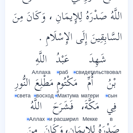
اللَّهُ صَدْرَهُ لِلإِيمَانِ ، وَكَانَ مِنَ
السَّابِقِينَ إِلَى الإِسْلَامِ .
شَهِدَ
عَبْدُ
اللَّهِ
Аллаха
раб
свидетельствовал
بْنُ
أُمِّ
مَكْتُومٍ
مَطْلِعَ
النُّورِ
света
восход
Мактума
матери
сын
فِي
مَكَّةَ،
فَشَرَحَ
اللَّهُ
Аллах
и расширил
Мекке
в
صَدْرَهُ
لِلإِيمَانِ،
وَكَانَ
مِنَ