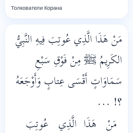
Толкователи Корана
مَنْ هَذَا الَّذِي عُوتِبَ فِيهِ النَّبِيُّ
الكَرِيمُ ﷺ مِنْ فَوْقِ سَبْعِ
سَمَاوَاتٍ أَقْسَى عِتابٍ وَأَوْجَعَهُ
؟! ...
مَنْ
هَذَا
الَّذِي
عُوتِبَ