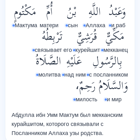
وَعَبْدُ
اللَّهِ
بْنُ
أُمِّ
مَكْتُومٍ
Мактума
матери
сын
Аллаха
и раб
مَكِّيٌّ
قُرَشِيٌّ
تَرْبِطُهُ
связывает его
курейшит
мекканец
بِالرَّسُولِ
عَلَيْهِ
الصَّلَاةُ
молитва
над ним
с посланником
وَالسَّلَامُ
رَحِمٌ،
милость
и мир
Абдулла ибн Умм Мактум был мекканским
курайшитом, которого связывали с
Посланником Аллаха узы родства.