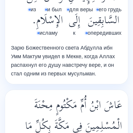
из
и был
для веры
его грудь
السَّابِقِينَ
إِلَى
الإِسْلَامِ.
исламу
к
опередивших
Зарю Божественного света Абдулла ибн
Умм Мактум увидел в Мекке, когда Аллах
распахнул его душу навстречу вере, и он
стал одним из первых мусульман.
عَاشَ ابْنُ أُمِّ مَكْتُومٍ مِحْنَةَ
الْمُسْلِمِينَ فِي مَكَّةَ بِكُلِّ مَا