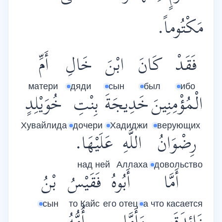
مَكْتُوماً.
فَقَدْ
كَانَ
ابْنَ
خَالِ
أَمِّ
матери
дяди
сын
был
ибо
الْمُؤْمِنِينَ
خَدِيجَةَ
بِنْتِ
خُوَيْلِدٍ
Хувайлида
дочери
Хадиджи
верующих
رِضْوَانُ
اللَّهِ
عَلَيْهَا.
над ней
Аллаха
довольство
أَمَّا
أَبُوهُ
فَقَيْسُ
بْنُ
сын
то Кайс
его отец
а что касается