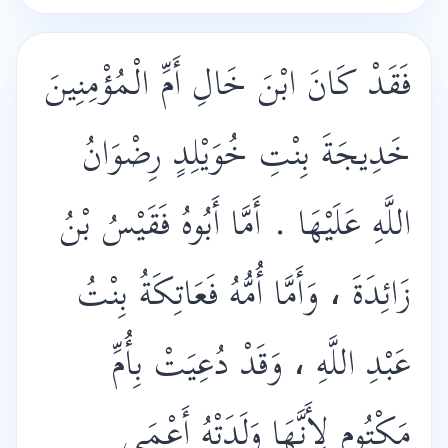
فَقَدْ كَانَ ابْنَ خَالِ أَمِّ الْمُؤْمِنِينَ
خَدِيجَةَ بِنْتِ خُوَيْلِدٍ رِضْوَانُ
اللَّهِ عَلَيْهَا . أَمَّا أَبُوهُ فَقَيْسُ بْنُ
زَائِدَةَ ، وَأَمَّا أُمُّهُ فَعَاتِكَةُ بِنْتُ
عَبْدِ اللَّهِ ، وَقَدْ دُعِيَتْ بِأُمِّ
مَكْتُومٍ لِأَنَّهَا وَلَدَتْهُ أَعْمَى