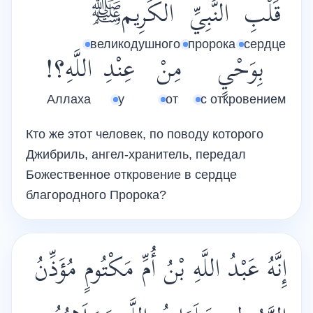
قَلْبِ
النَّبِيِّ
الكَرِيمﷺ
великодушного
пророка
сердце
بِوَحْيٍ
مِنْ
عِنْدِ
اللَّهِ؟!
Аллаха
у
от
с откровением
Кто же этот человек, по поводу которого
Джибриль, ангел-хранитель, передал
Божественное откровение в сердце
благородного Пророка?
إِنَّهُ عَبْدُ اللَّهِ بْنُ أُمِّ مَكْتُومٍ مُؤَذِّنُ