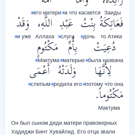
زَائِدَةَ،
وَأَمَّا
أُمُّهُ
его матери
а что касается
Заиды
فَعَاتِكَةُ
بِنْتُ
عَبْدِ
اللَّهِ،
وَقَدْ
и уже
Аллаха
слуги
дочь
то Атика
دُعِيَتْ
بِأُمِّ
مَكْتُومٍ
Мактума
матерью
была названа
لِأَنَّهَا
وَلَدَتْهُ
أَعْمَى
слепым
родила его
потому что она
مَكْتُوماً.
Мактума
Он был сыном дяди матери правоверных
Хадиджи Бинт Хувайлид. Его отца звали