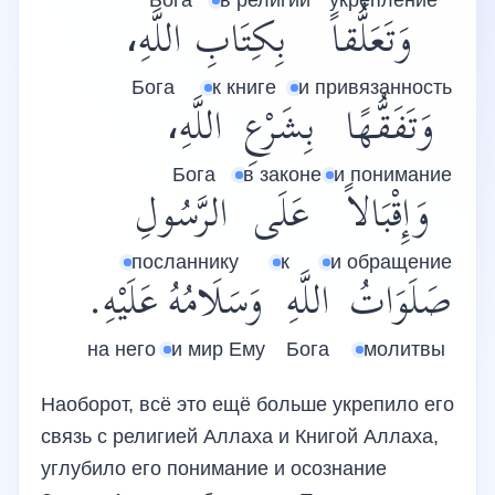
Бога
в религии
укрепление
وَتَعَلُّقاً
بِكِتَابِ
اللَّهِ،
Бога
к книге
и привязанность
وَتَفَقُّهًا
بِشَرْعِ
اللَّهِ،
Бога
в законе
и понимание
وَإِقْبَالاً
عَلَى
الرَّسُولِ
посланнику
к
и обращение
صَلَوَاتُ
اللَّهِ
وَسَلَامُهُ
عَلَيْهِ.
на него
и мир Ему
Бога
молитвы
Наоборот, всё это ещё больше укрепило его
связь с религией Аллаха и Книгой Аллаха,
углубило его понимание и осознание