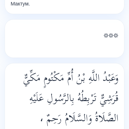
Мактум.
***
وَعَبْدُ اللَّهِ بْنُ أُمِّ مَكْتُومٍ مَكِّيٌّ
قُرَشِيٌّ تَرْبِطُهُ بِالرَّسُولِ عَلَيْهِ
الصَّلَاةُ وَالسَّلَامُ رَحِمٌ ،