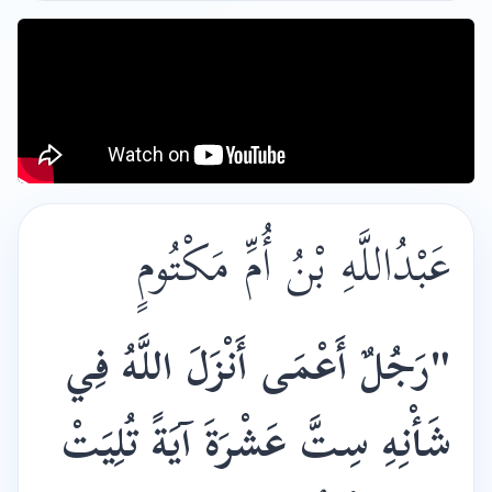
عَبْدُاللَّهِ بْنُ أُمِّ مَكْتُومٍ
"رَجُلٌ أَعْمَى أَنْزَلَ اللَّهُ فِي
شَأْنِهِ سِتَّ عَشْرَةَ آيَةً تُلِيَتْ