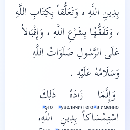
بِدِينِ اللَّهِ ، وَتَعَلُّقاً بِكِتَابِ اللَّهِ
، وَتَفَقُّهًا بِشَرْعِ اللَّهِ ، وَإِقْبَالاً
عَلَى الرَّسُولِ صَلَوَاتُ اللَّهِ
وَسَلَامُهُ عَلَيْهِ .
وَإِنَّمَا
زَادَهُ
ذَلِكَ
это
увеличил его
а именно
اسْتِمْسَاكاً
بِدِينِ
اللَّهِ،