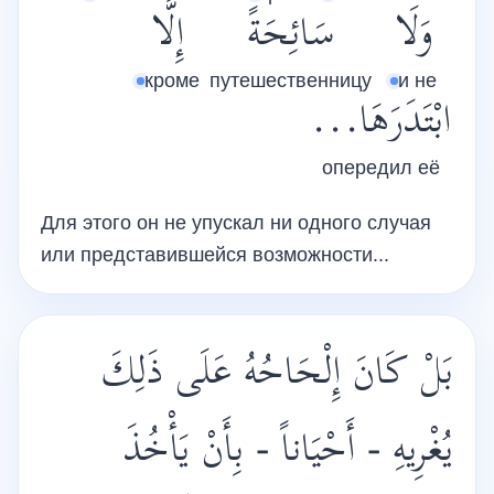
وَلَا
سَائِحَةً
إِلَّا
кроме
путешественницу
и не
ابْتَدَرَهَا...
опередил её
Для этого он не упускал ни одного случая
или представившейся возможности...
بَلْ كَانَ إِلْحَاحُهُ عَلَى ذَلِكَ
يُغْرِيهِ - أَحْيَاناً - بِأَنْ يَأْخُذَ