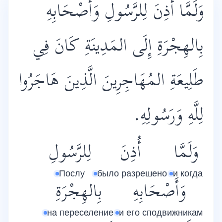
وَلَمَّا أُذِنَ لِلرَّسُولِ وَأَصْحَابِهِ
بِالهِجْرَةِ إِلَى المَدِينَةِ كَانَ فِي
طَلِيعَةِ المُهَاجِرِينَ الَّذِينَ هَاجَرُوا
لِلَّهِ وَرَسُولِهِ.
وَلَمَّا
أُذِنَ
لِلرَّسُولِ
Послу
было разрешено
и когда
وَأَصْحَابِهِ
بِالهِجْرَةِ
на переселение
и его сподвижникам