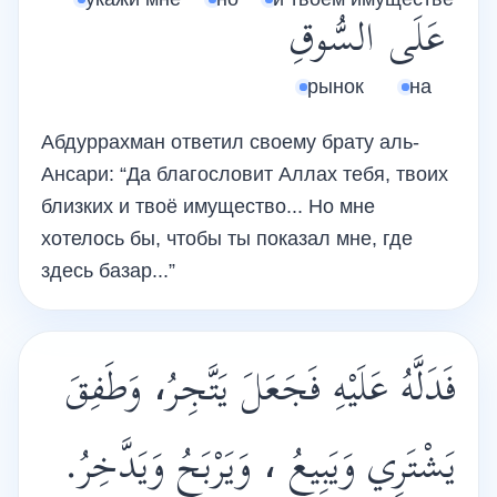
عَلَى
السُّوقِ
рынок
на
Абдуррахман ответил своему брату аль-
Ансари: “Да благословит Аллах тебя, твоих
близких и твоё имущество... Но мне
хотелось бы, чтобы ты показал мне, где
здесь базар...”
فَدَلَّهُ عَلَيْهِ فَجَعَلَ يَتَّجِرُ، وَطَفِقَ
يَشْتَرِي وَيَبِيعُ ، وَيَرْبَحُ وَيَدَّخِرُ.