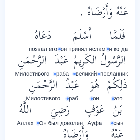
عَنْهُ وَأَرْضَاهُ .
فَلَمَّا
أَسْلَمَ
دَعَاهُ
позвал его
он принял ислам
и когда
الرَّسُولُ
الكَرِيمُ
عَبْدَ
الرَّحْمَنِ
Милостивого
раба
великий
посланник
ذَلِكُمْ
هُوَ
عَبْدُ
الرَّحْمَنِ
Милостивого
раб
он
это
بْنُ
عَوْفٍ
رَضِيَ
اللَّهُ
Аллах
Он был доволен
Ауфа
сын
عَنْهُ
وَأَرْضَاهُ