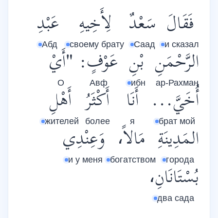
فَقَالَ
سَعْدٌ
لِأَخِيهِ
عَبْدِ
Абд
своему брату
Саад
и сказал
الرَّحْمَنِ
بْنِ
عَوْفٍ:
"أَيْ
О
Авф
ибн
ар-Рахман
أُخَيَّ...
أَنَا
أَكْثَرُ
أَهْلِ
жителей
более
я
брат мой
المَدِينَةِ
مَالاً،
وَعِنْدِي
и у меня
богатством
города
بُسْتَانَانِ،
два сада