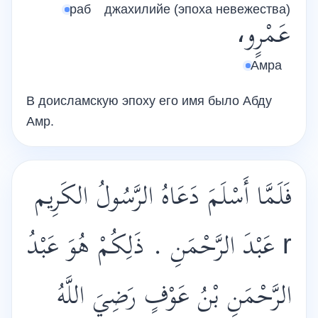
раб
джахилийе (эпоха невежества)
عَمْرٍو،
Амра
В доисламскую эпоху его имя было Абду
Амр.
فَلَمَّا أَسْلَمَ دَعَاهُ الرَّسُولُ الكَرِيم
r عَبْدَ الرَّحْمَنِ . ذَلِكُمْ هُوَ عَبْدُ
الرَّحْمَنِ بْنُ عَوْفٍ رَضِيَ اللَّهُ