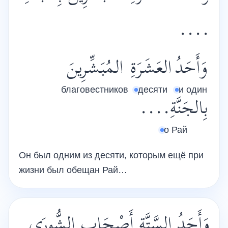
....
وَأَحَدُ
العَشَرَةِ
المُبَشِّرِينَ
благовестников
десяти
и один
بِالجَنَّةِ....
о Рай
Он был одним из десяти, которым ещё при
жизни был обещан Рай…
وَأَحَدُ السَّتَّةِ أَصْحَابِ الشُّورَى