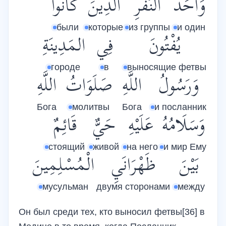
وَأَحَدُ
النَّفَرِ
الَّذِينَ
كَانُوا
были
которые
из группы
и один
يُفْتُونَ
فِي
المَدِينَةِ
городе
в
выносящие фетвы
وَرَسُولُ
اللَّهِ
صَلَوَاتُ
اللَّهِ
Бога
молитвы
Бога
и посланник
وَسَلَامُهُ
عَلَيْهِ
حَيٌّ
قَائِمٌ
стоящий
живой
на него
и мир Ему
بَيْنَ
ظَهْرَانَيِ
الْمُسْلِمِينَ
мусульман
двумя сторонами
между
Он был среди тех, кто выносил фетвы[36] в