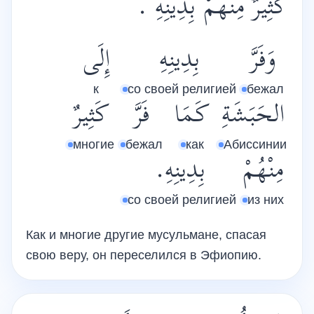
كَثِيرٌ مِنْهُمْ بِدِينِهِ .
وَفَرَّ
بِدِينِهِ
إِلَى
к
со своей религией
бежал
الحَبَشَةِ
كَمَا
فَرَّ
كَثِيرٌ
многие
бежал
как
Абиссинии
مِنْهُمْ
بِدِينِهِ.
со своей религией
из них
Как и многие другие мусульмане, спасая
свою веру, он переселился в Эфиопию.