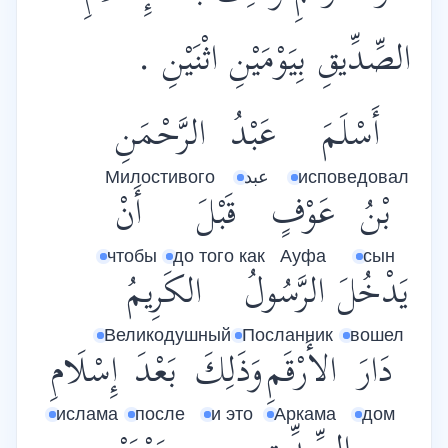
الصِّدِّيقِ بِيَوْمَيْنِ اثْنَيْنِ .
أَسْلَمَ
عَبْدُ
الرَّحْمَنِ
Милостивого
عبد
исповедовал
بْنُ
عَوْفٍ
قَبْلَ
أَنْ
чтобы
до того как
Ауфа
сын
يَدْخُلَ
الرَّسُولُ
الكَرِيمُ
Великодушный
Посланник
вошел
دَارَ
الأَرْقَمِ
وَذَلِكَ
بَعْدَ
إِسْلَامِ
ислама
после
и это
Аркама
дом