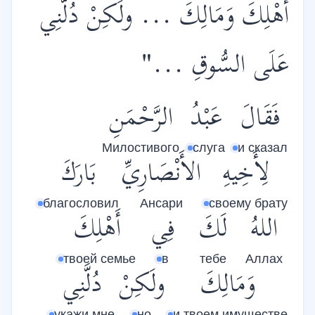
أَهْلِكَ وَمَالِكَ ... ولَكِنْ دُلَّنِي
عَلَى السُّوقِ ..."
فَقَالَ
عَبْدُ
الرَّحْمَنِ
Милостивого
слуга
и сказал
لِأَخِيهِ
الأَنْصَارِيِّ
بَارَكَ
благословил
Ансари
своему брату
اللهُ
لَكَ
فِي
أَهْلِكَ
твоей семье
в
тебе
Аллах
وَمَالِكَ
ولَكِنْ
دُلَّنِي
укажи мне
но
и твоем имуществе