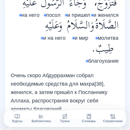
فَتَزَوَّجَ،
وَجَاءَ
الرَّسُولَ
عَلَيْهِ
на него
посол
и пришел
и женился
الصَّلَاةُ
وَالسَّلَامُ
وَعَلَيْهِ
и на него
и мир
молитва
طِيبٌ.
благоухание
Очень скоро Абдуррахман собрал
необходимые средства для махра[38],
женился, а затем пришёл к Посланнику
Аллаха, распространяя вокруг себя
ароматы благовоний…
Курсы
Библиотека
Треки
Словарь
Справочник