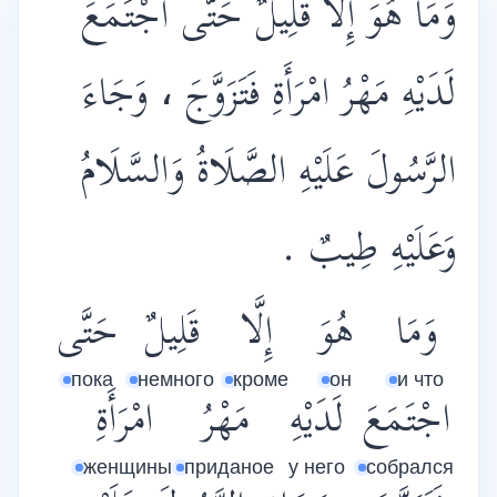
وَمَا هُوَ إِلَّا قَلِيلٌ حَتَّى اجْتَمَعَ
لَدَيْهِ مَهْرُ امْرَأَةِ فَتَزَوَّجَ ، وَجَاءَ
الرَّسُولَ عَلَيْهِ الصَّلَاةُ وَالسَّلَامُ
وَعَلَيْهِ طِيبٌ .
وَمَا
هُوَ
إِلَّا
قَلِيلٌ
حَتَّى
пока
немного
кроме
он
и что
اجْتَمَعَ
لَدَيْهِ
مَهْرُ
امْرَأَةِ
женщины
приданое
у него
собрался