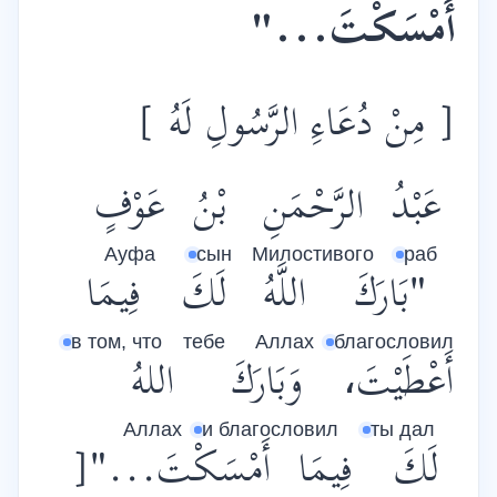
أَمْسَكْتَ..."
[ مِنْ دُعَاءِ الرَّسُولِ لَهُ ]
عَبْدُ
الرَّحْمَنِ
بْنُ
عَوْفٍ
Ауфа
сын
Милостивого
раб
"بَارَكَ
اللَّهُ
لَكَ
فِيمَا
в том, что
тебе
Аллах
благословил
أَعْطَيْتَ،
وَبَارَكَ
اللهُ
Аллах
и благословил
ты дал
لَكَ
فِيمَا
أَمْسَكْتَ..."[