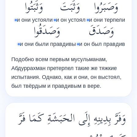
وَصَبَرُوا
وَثَبَتَ
وَثَبَتُوا
и они устояли
и он устоял
и они терпели
وَصَدَقَ
وَصَدَقُوا
и они были правдивы
и он был правдив
Подобно всем первым мусульманам,
Абдуррахман претерпел такие же тяжкие
испытания. Однако, как и они, он выстоял,
был твёрдым и правдивым в вере.
وَفَرَّ بِدِينِهِ إِلَى الحَبَشَةِ كَمَا فَرَّ