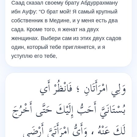
Саад сказал своему брату Абдуррахману
ибн Ауфу: “О брат мой! Я самый крупный
собственник в Медине, и у меня есть два
сада. Кроме того, я женат на двух
женщинах. Выбери сам из этих двух садов
один, который тебе приглянется, и я
уступлю его тебе,
وَلِي امْرَأَتَانِ ؛ فَانْظُرْ أَي
بُسْتَانَيَّ أَحَبُّ إِلَيْكَ حَتَّى أَخْرُجَ
لَكَ عَنْهُ ، وَأَيُّ امْرَأَتَيَّ أَرْضَى