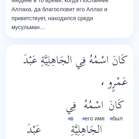
Медине в то время, когда Посланник
Аллаха, да благословит его Аллах и
приветствует, находился среди
мусульман…
كَانَ اسْمُهُ فِي الجَاهِلِيَّةِ عَبْدَ
عَمْرٍو ،
كَانَ
اسْمُهُ
فِي
в
его имя
был
الجَاهِلِيَّةِ
عَبْدَ