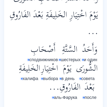
يَوْمَ اخْتِيَارِ الخَلِيفَةِ بَعْدَ الفَارُوقِ
...
وَأَحَدُ
السَّتَّةِ
أَصْحَابِ
сподвижников
шестерых
и один
الشُّورَى
يَوْمَ
اخْتِيَارِ
الخَلِيفَةِ
халифа
выбора
в день
совета
بَعْدَ
الفَارُوقِ...
аль-Фарука
после