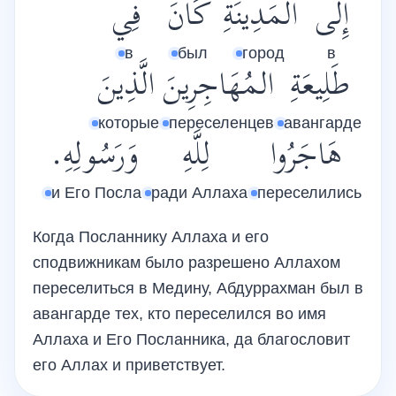
إِلَى
المَدِينَةِ
كَانَ
فِي
в
был
город
в
طَلِيعَةِ
المُهَاجِرِينَ
الَّذِينَ
которые
переселенцев
авангарде
هَاجَرُوا
لِلَّهِ
وَرَسُولِهِ.
и Его Посла
ради Аллаха
переселились
Когда Посланнику Аллаха и его
сподвижникам было разрешено Аллахом
переселиться в Медину, Абдуррахман был в
авангарде тех, кто переселился во имя
Аллаха и Его Посланника, да благословит
его Аллах и приветствует.