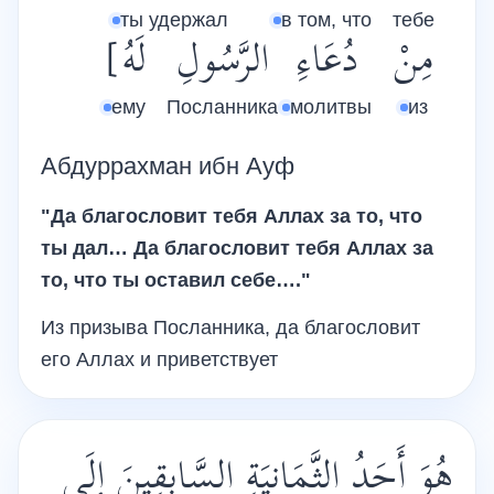
ты удержал
в том, что
тебе
مِنْ
دُعَاءِ
الرَّسُولِ
لَهُ]
ему
Посланника
молитвы
из
Абдуррахман ибн Ауф
"Да благословит тебя Аллах за то, что
ты дал… Да благословит тебя Аллах за
то, что ты оставил себе…."
Из призыва Посланника, да благословит
его Аллах и приветствует
هُوَ أَحَدُ الثَّمَانِيَةِ السَّابِقِينَ إِلَى