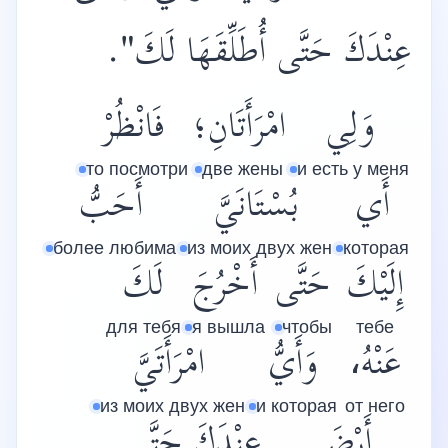
عِنْدَكَ حَتَّى أُطَلِّقَهَا لَكَ".
وَلِي
امْرَأَتَانِ؛
فَانْظُرْ
то посмотри
две жены
и есть у меня
أَي
بُسْتَانَيَّ
أَحَبُّ
более любима
из моих двух жен
которая
إِلَيْكَ
حَتَّى
أَخْرُجَ
لَكَ
для тебя
я вышла
чтобы
тебе
عَنْهُ،
وَأَيُّ
امْرَأَتَيَّ
из моих двух жен
и которая
от него
أَرْضَى
عِنْدَكَ
حَتَّى