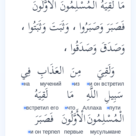
مَا لَقِيَهُ الْمُسْلِمُونَ الْأَوَّلُونَ
فَصَبَرَ وَصَبَرُوا ، وَثَبَتَ وَثَبَتُوا ،
وَصَدَقَ وَصَدَقُوا ،
وَلَقِيَ
مِنَ
العَذَابِ
فِي
на
мучений
из
и он встретил
سَبِيلِ
اللَّهِ
مَا
لَقِيَهُ
встретил его
что
Аллаха
пути
الْمُسْلِمُونَ
الْأَوَّلُونَ
فَصَبَرَ
и он терпел
первые
мусульмане