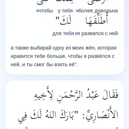
чтобы
у тебя
более довольна
أُطَلِّقَهَا
لَكَ"
для тебя
я развелся с ней
а также выбирай одну из моих жён, которая
нравится тебе больше, чтобы я развёлся с
ней, и ты смог бы взять её”.
فَقَالَ عَبْدُ الرَّحْمَنِ لِأَخِيهِ
الأَنْصَارِيِّ: "بَارَكَ اللهُ لَكَ فِي