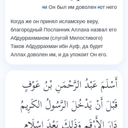
и Он был им доволен
от него
Когда же он принял исламскую веру,
благородный Посланник Аллаха назвал его
Абдуррахманом (слугой Милостивого)
Таков Абдуррахман ибн Ауф, да будет
Аллах доволен им, и да упокоит Он его.
أَسْلَمَ عَبْدُ الرَّحْمَنِ بْنُ عَوْفٍ
قَبْلَ أَنْ يَدْخُلَ الرَّسُولُ الكَرِيمُ
دَارَ الأَرْقَمِ وَذَلِكَ بَعْدَ إِسْلَامِ