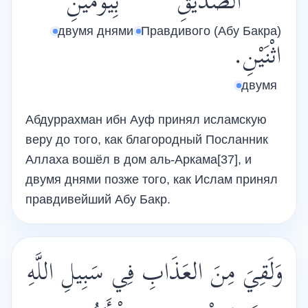
الصِّدِّيقِ
بِيَوْمَيْنِ
двумя днями
Правдивого (Абу Бакра)
اثْنَيْنِ.
двумя
Абдуррахман ибн Ауф принял исламскую
веру до того, как благородный Посланник
Аллаха вошёл в дом аль-Аркама[37], и
двумя днями позже того, как Ислам принял
правдивейший Абу Бакр.
وَلَقِيَ مِنَ العَذَابِ فِي سَبِيلِ اللَّهِ