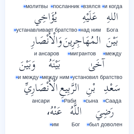
молитвы
посланник
взялся
и когда
اللهِ
عَلَيْهِ
يُؤَاخِي
устанавливает братство
над ним
Бога
بَيْنَ
المُهَاجِرِينَ
وَالْأَنْصَارِ
и ансаров
мигрантов
между
آخَىٰ
بَيْنَهُ
وَبَيْنَ
и между
между ним
установил братство
سَعْدِ
بْنِ
الرَّبِيعِ
الْأَنْصَارِيِّ
ансари
Раби
сына
Саада
رَضِيَ
اللَّهُ
عَنْهُ،
им
Бог
был доволен