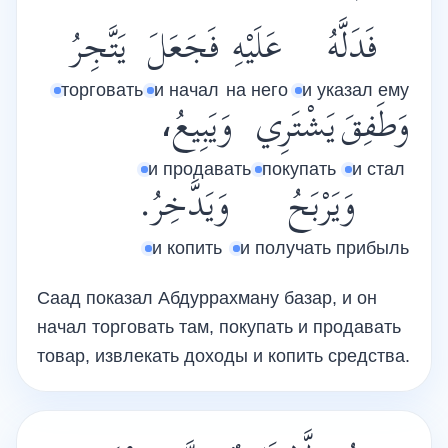
فَدَلَّهُ
عَلَيْهِ
فَجَعَلَ
يَتَّجِرُ
торговать
и начал
на него
и указал ему
وَطَفِقَ
يَشْتَرِي
وَيَبِيعُ،
и продавать
покупать
и стал
وَيَرْبَحُ
وَيَدَّخِرُ.
и копить
и получать прибыль
Саад показал Абдуррахману базар, и он
начал торговать там, покупать и продавать
товар, извлекать доходы и копить средства.