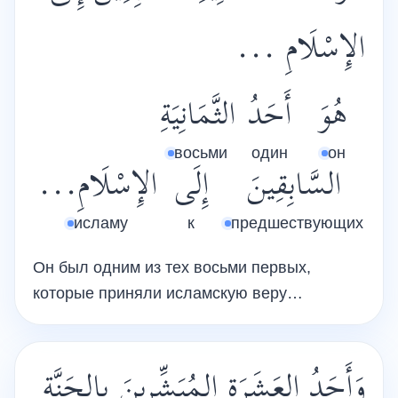
الإِسْلَامِ ...
هُوَ
أَحَدُ
الثَّمَانِيَةِ
восьми
один
он
السَّابِقِينَ
إِلَى
الإِسْلَامِ...
исламу
к
предшествующих
Он был одним из тех восьми первых,
которые приняли исламскую веру…
وَأَحَدُ العَشَرَةِ المُبَشِّرِينَ بِالجَنَّةِ