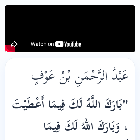
عَبْدُ الرَّحْمَنِ بْنُ عَوْفٍ
"بَارَكَ اللَّهُ لَكَ فِيمَا أَعْطَيْتَ
، وَبَارَكَ اللهُ لَكَ فِيمَا