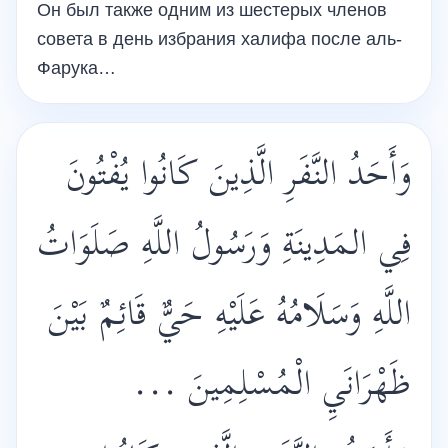
Он был также одним из шестерых членов
совета в день избрания халифа после аль-
Фарука…
وَأَحَدُ النَّفَرِ الَّذِينَ كَانُوا يُفْتُونَ
فِي المَدِينَةِ وَرَسُولُ اللَّهِ صَلَوَاتُ
اللَّهِ وَسَلَامُهُ عَلَيْهِ حَيٌّ قَائِمٌ بَيْنَ
ظَهْرَانَيِ الْمُسْلِمِينَ ...