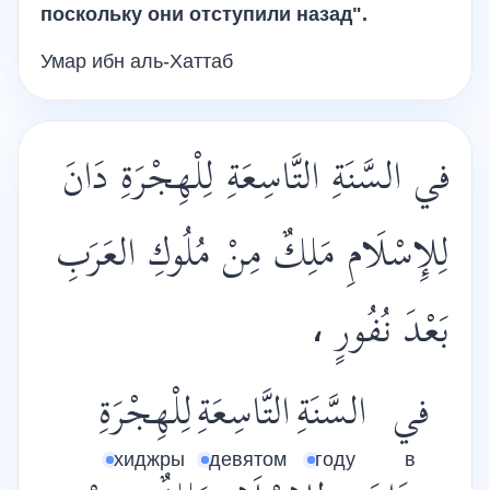
поскольку они отступили назад".
Умар ибн аль-Хаттаб
في السَّنَةِ التَّاسِعَةِ لِلْهِجْرَةِ دَانَ
لِلإِسْلَامِ مَلِكٌ مِنْ مُلُوكِ العَرَبِ
بَعْدَ نُفُورٍ ،
في
السَّنَةِ
التَّاسِعَةِ
لِلْهِجْرَةِ
хиджры
девятом
году
в