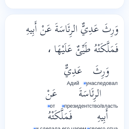
وَرِثَ عَدِيٌّ الرِئَاسَةَ عَنْ أَبِيهِ
فَمَلَّكَتْهُ طَيِّئٌ عَلَيْهَا ،
وَرِثَ
عَدِيٌّ
Адий
унаследовал
الرِئَاسَةَ
عَنْ
от
президентство/власть
أَبِيهِ
فَمَلَّكَتْهُ
и сделала его царем
своего отца