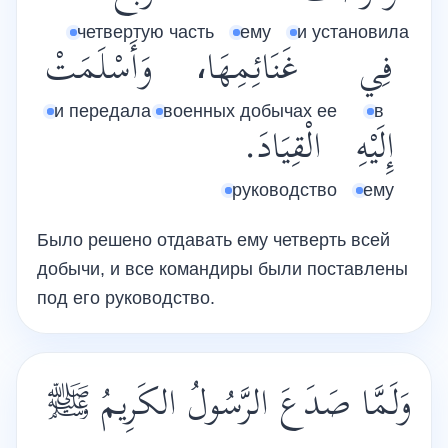
четвертую часть
ему
и установила
فِي
غَنَائِمِهَا،
وَأَسْلَمَتْ
и передала
военных добычах ее
в
إِلَيْهِ
الْقِيَادَ.
руководство
ему
Было решено отдавать ему четверть всей
добычи, и все командиры были поставлены
под его руководство.
وَلَمَّا صَدَعَ الرَّسُولُ الكَرِيمُ ﷺ