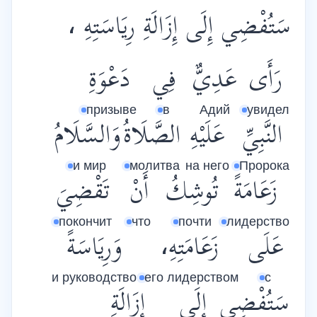
سَتُفْضِي إِلَى إِزَالَةِ رِيَاسَتِهِ ،
رَأَى
عَدِيٌّ
فِي
دَعْوَةِ
призыве
в
Адий
увидел
النَّبِيِّ
عَلَيْهِ
الصَّلَاةُ
وَالسَّلَامُ
и мир
молитва
на него
Пророка
زَعَامَةً
تُوشِكُ
أَنْ
تَقْضِيَ
покончит
что
почти
лидерство
عَلَى
زَعَامَتِهِ،
وَرِيَاسَةً
и руководство
его лидерством
с
سَتُفْضِي
إِلَى
إِزَالَةِ