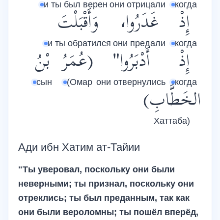
и ты был верен
они отрицали
когда
إِذْ
غَدَرُوا،
وَأَقْبَلْتَ
и ты обратился
они предали
когда
إِذْ
أَدْبَرُوا"
(عُمَرُ
بْنُ
сын
(Омар
они отвернулись
когда
الخَطَّابِ)
Хаттаба)
Ади ибн Хатим ат-Тайии
"Ты уверовал, поскольку они были
неверными; ты признал, поскольку они
отреклись; ты был преданным, так как
они были вероломны; ты пошёл вперёд,