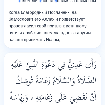
племени
после
племя за племенем
Когда благородный Посланник, да
благословит его Аллах и приветствует,
провозгласил свой призыв к истинному
пути, и арабские племена одно за другим
начали принимать Ислам,
رَأَى عَدِيٌّ فِي دَعْوَةِ النَّبِيِّ عَلَيْهِ
الصَّلَاةُ وَالسَّلَامُ زَعَامَةً تُوشِكُ
أَنْ تَقْضِيَ عَلَى زَعَامَتِهِ ، وَرِيَاسَةً