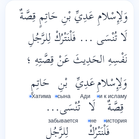
وَلِإِسْلامِ عَدِيِّ بْنِ حَاتِمٍ قِصَّةٌ
لَا تُنْسَى ... فَلْنَتْرُكْ لِلرَّجُلِ
نَفْسِهِ الحَدِيثَ عَنْ قِصَّتِهِ ؛
وَلِإِسْلامِ
عَدِيِّ
بْنِ
حَاتِمٍ
Хатима
сына
Ади
и к исламу
قِصَّةٌ
لَا
تُنْسَى...
забывается
не
история
فَلْنَتْرُكْ
لِلرَّجُلِ