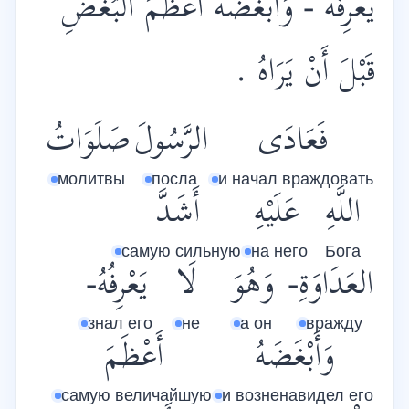
يَعْرِفُهُ - وَأَبْغَضَهُ أَعْظَمَ الْبُغْضِ
قَبْلَ أَنْ يَرَاهُ .
فَعَادَى
الرَّسُولَ
صَلَوَاتُ
молитвы
посла
и начал враждовать
اللَّهِ
عَلَيْهِ
أَشَدَّ
самую сильную
на него
Бога
العَدَاوَةِ-
وَهُوَ
لَا
يَعْرِفُهُ-
знал его
не
а он
вражду
وَأَبْغَضَهُ
أَعْظَمَ
самую величайшую
и возненавидел его