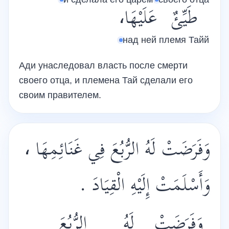
طَيِّئٌ
عَلَيْهَا،
над ней
племя Тайй
Ади унаследовал власть после смерти
своего отца, и племена Тай сделали его
своим правителем.
وَفَرَضَتْ لَهُ الرُّبُعَ فِي غَنَائِمِهَا ،
وَأَسْلَمَتْ إِلَيْهِ الْقِيَادَ .
وَفَرَضَتْ
لَهُ
الرُّبُعَ