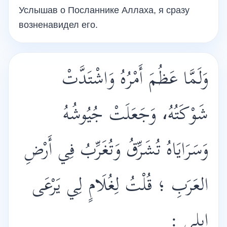
Услышав о Посланнике Аллаха, я сразу
возненавидел его.
وَلَمَّا عَظُمَ أَمْرُهُ وَاشْتَدَّتْ
شَوْكَتُهُ، وَجَعَلَتْ جُيُوشُهُ
وَسَرَايَاهُ تُشَرِّقُ وَتُغَرِّبُ فِي أَرْضِ
العَرَبِ ؛ قُلْتُ لِغُلَامٍ لِي يَرْعَى
إِبِلِي :