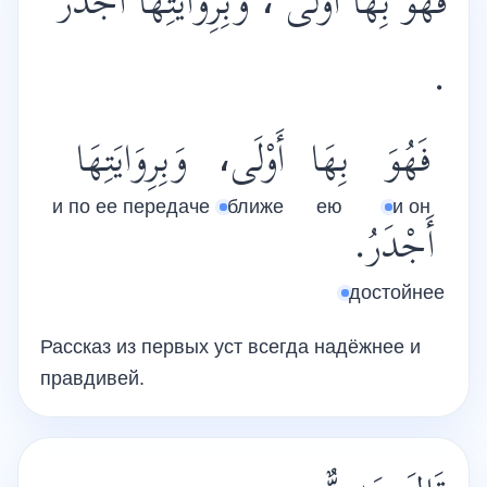
فَهُوَ بِهَا أَوْلَى ، وَبِرِوَايَتِهَا أَجْدَرُ
.
فَهُوَ
بِهَا
أَوْلَى،
وَبِرِوَايَتِهَا
и по ее передаче
ближе
ею
и он
أَجْدَرُ.
достойнее
Рассказ из первых уст всегда надёжнее и
правдивей.