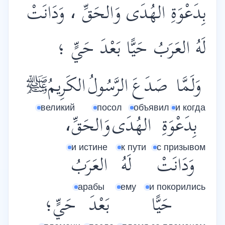
بِدَعْوَةِ الهُدَى وَالحَقِّ ، وَدَانَتْ
لَهُ العَرَبُ حَيًّا بَعْدَ حَيٍّ ؛
وَلَمَّا
صَدَعَ
الرَّسُولُ
الكَرِيمُﷺ
великий
посол
объявил
и когда
بِدَعْوَةِ
الهُدَى
وَالحَقِّ،
и истине
к пути
с призывом
وَدَانَتْ
لَهُ
العَرَبُ
арабы
ему
и покорились
حَيًّا
بَعْدَ
حَيٍّ؛