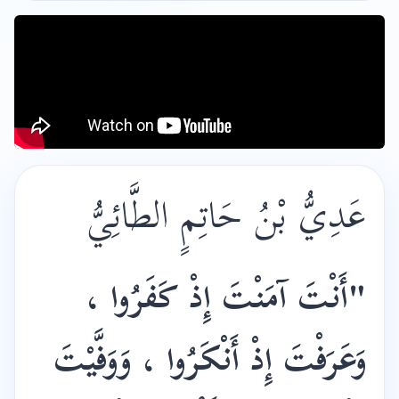
عَدِيُّ بْنُ حَاتِمٍ الطَّائِيُّ
"أَنْتَ آمَنْتَ إِذْ كَفَرُوا ،
وَعَرَفْتَ إِذْ أَنْكَرُوا ، وَوَفَّيْتَ