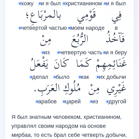
хожу
и я был
христианином
и я был
فِي
قَوْمِي
بالمرْبَاعِ؛
четвертой частью
моем народе
в
فَآخُذُ
الرُّبُعَ
مِنْ
из
четвертую часть
и я беру
غَنَائِمِهِمْ
كَمَا
كَانَ
يَفْعَلُ
делал
было
как
их добычи
غَيْرِي
مِنْ
مُلُوكِ
العَرَبِ.
арабов
царей
из
другой
Я был знатным человеком, христианином,
управлял своим народом на основе
мирбаа, то есть брал себе четверть добычи,