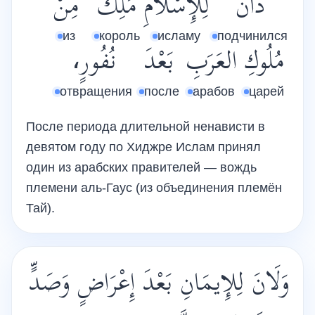
دَانَ
لِلإِسْلَامِ
مَلِكٌ
مِنْ
из
король
исламу
подчинился
مُلُوكِ
العَرَبِ
بَعْدَ
نُفُورٍ،
отвращения
после
арабов
царей
После периода длительной ненависти в
девятом году по Хиджре Ислам принял
один из арабских правителей — вождь
племени аль-Гаус (из объединения племён
Тай).
وَلَانَ لِلإِيمَانِ بَعْدَ إِعْرَاضٍ وَصَدٍّ