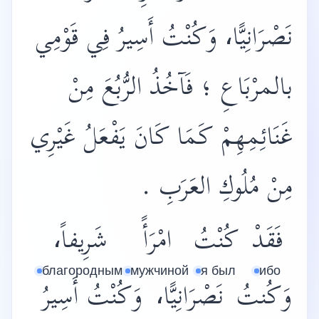
نَصْرَانِيًّا، وَكُنْتُ أَسِيرُ فِي قَوْمِي
بالمرْبَاعِ ؛ فَآخُذُ الرُّبُعَ مِنْ
غَنَائِمِهِمْ كَمَا كَانَ يَفْعَلُ غَيْرِي
مِنْ مُلُوكِ العَرَبِ .
فَقَدْ
كُنْتُ
امْرَأً
شَرِيفاً،
благородным
мужчиной
я был
ибо
وَكُنتُ
نَصْرَانِيًّا،
وَكُنْتُ
أَسِيرُ