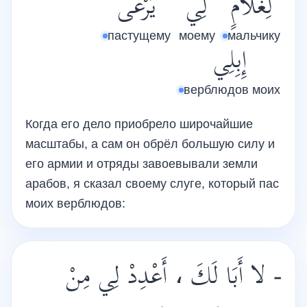
لِغُلَامٍ
لِي
يَرْعَى
пастущему
моему
мальчику
إِبِلِي
верблюдов моих
Когда его дело приобрело широчайшие
масштабы, а сам он обрёл большую силу и
его армии и отряды завоевывали земли
арабов, я сказал своему слуге, который пас
моих верблюдов:
- لا أَبَا لَكَ ، أَعْدِدْ لِي مِنْ