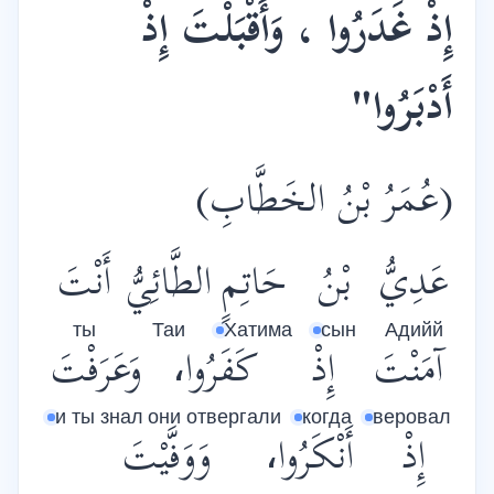
إِذْ غَدَرُوا ، وَأَقْبَلْتَ إِذْ
أَدْبَرُوا"
(عُمَرُ بْنُ الخَطَّابِ)
عَدِيُّ
بْنُ
حَاتِمٍ
الطَّائِيُّ
أَنْتَ
ты
Таи
Хатима
сын
Адийй
آمَنْتَ
إِذْ
كَفَرُوا،
وَعَرَفْتَ
и ты знал
они отвергали
когда
веровал
إِذْ
أَنْكَرُوا،
وَوَفَّيْتَ