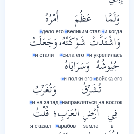
وَلَمَّا
عَظُمَ
أَمْرُهُ
дело его
великим стал
и когда
وَاشْتَدَّتْ
شَوْكَتُهُ،
وَجَعَلَتْ
и стали
сила его
и укрепилась
جُيُوشُهُ
وَسَرَايَاهُ
и полки его
войска его
تُشَرِّقُ
وَتُغَرِّبُ
и на запад
направляться на восток
فِي
أَرْضِ
العَرَبِ؛
قُلْتُ
я сказал
арабов
земле
в