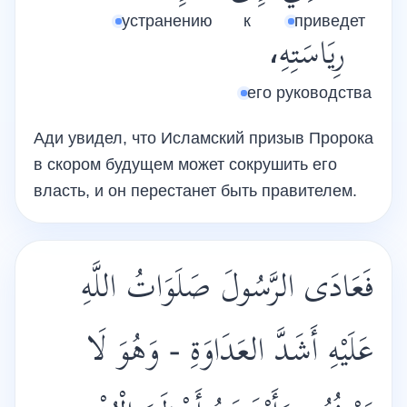
устранению
к
приведет
رِيَاسَتِهِ،
его руководства
Ади увидел, что Исламский призыв Пророка
в скором будущем может сокрушить его
власть, и он перестанет быть правителем.
فَعَادَى الرَّسُولَ صَلَوَاتُ اللَّهِ
عَلَيْهِ أَشَدَّ العَدَاوَةِ - وَهُوَ لَا