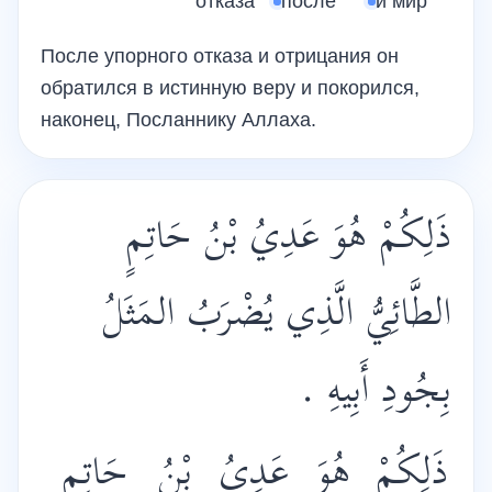
отказа
после
и мир
После упорного отказа и отрицания он
обратился в истинную веру и покорился,
наконец, Посланнику Аллаха.
ذَلِكُمْ هُوَ عَدِيُ بْنُ حَاتِمٍ
الطَّائِيُّ الَّذِي يُضْرَبُ المَثَلُ
بِجُودِ أَبِيهِ .
ذَلِكُمْ
هُوَ
عَدِيُ
بْنُ
حَاتِمٍ