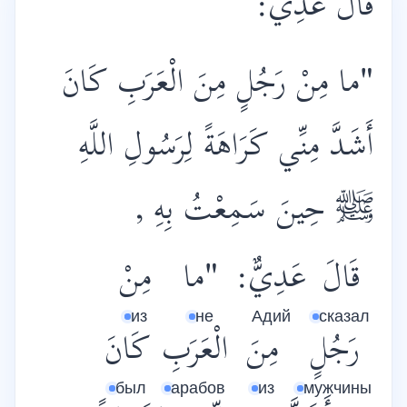
قَالَ عَدِيٌّ:
"ما مِنْ رَجُلٍ مِنَ الْعَرَبِ كَانَ
أَشَدَّ مِنِّي كَرَاهَةً لِرَسُولِ اللَّهِ
ﷺ حِينَ سَمِعْتُ بِهِ ,
قَالَ
عَدِيٌّ:
"ما
مِنْ
из
не
Адий
сказал
رَجُلٍ
مِنَ
الْعَرَبِ
كَانَ
был
арабов
из
мужчины