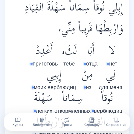
إِبِلِي نُوقاً سِمَاناً سَهْلَةَ القِيَادِ
وَارْبِطْهَا قَرِيباً مِنِّي،
لا
أَبَا
لَكَ،
أَعْدِدْ
приготовь
тебе
отца
нет
لِي
مِنْ
إِبِلِي
моих верблюдиц
из
для меня
نُوقاً
سِمَاناً
سَهْلَةَ
легких
откормленных
верблюдиц
القِيَادِ
وَارْبِطْهَا
Курсы
Библиотека
Треки
Словарь
Справочник