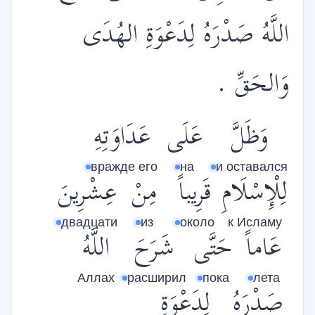
اللَّهُ صَدْرَهُ لِدَعْوَةِ الهُدَى
وَالحَقِّ .
وَظَلَّ
عَلَى
عَدَاوَتِهِ
вражде его
на
и оставался
لِلْإِسْلَامِ
قَرِيباً
مِنْ
عِشْرِينَ
двадцати
из
около
к Исламу
عَاماً
حَتَّى
شَرَحَ
اللَّهُ
Аллах
расширил
пока
лета
صَدْرَهُ
لِدَعْوَةِ