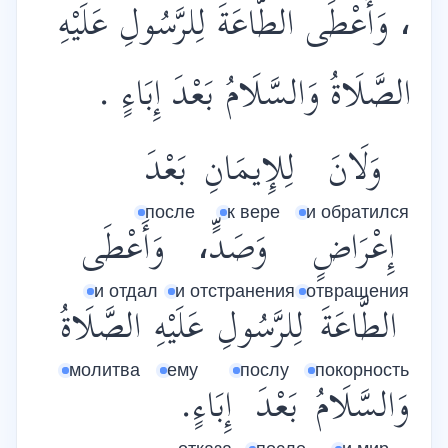
، وَأَعْطَى الطَّاعَةَ لِلرَّسُولِ عَلَيْهِ
الصَّلَاةُ وَالسَّلَامُ بَعْدَ إِبَاءٍ .
وَلَانَ
لِلإِيمَانِ
بَعْدَ
после
к вере
и обратился
إِعْرَاضٍ
وَصَدٍّ،
وَأَعْطَى
и отдал
и отстранения
отвращения
الطَّاعَةَ
لِلرَّسُولِ
عَلَيْهِ
الصَّلَاةُ
молитва
ему
послу
покорность
وَالسَّلَامُ
بَعْدَ
إِبَاءٍ.