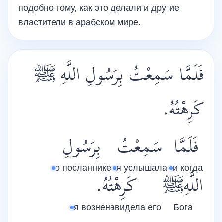
подобно тому, как это делали и другие
властители в арабском мире.
فَلَمَّا سَمِعْتُ بِرَسُولِ اللَّهِ ﷺ
كَرِهْتُهُ.
فَلَمَّا
سَمِعْتُ
بِرَسُولِ
о посланнике
я услышала
и когда
اللَّهِﷺ
كَرِهْتُهُ.
я возненавидела его
Бога