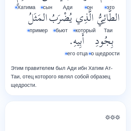
Хатима
сын
Ади
он
это
الطَّائِيُّ
الَّذِي
يُضْرَبُ
المَثَلُ
пример
бьют
который
Таи
بِجُودِ
أَبِيهِ.
его отца
о щедрости
Этим правителем был Ади ибн Хатим Ат-
Таи, отец которого являл собой образец
щедрости.
***