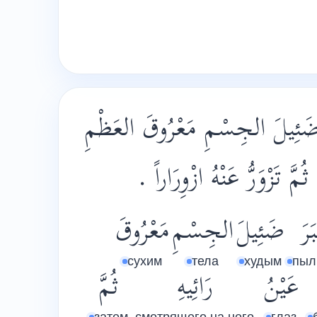
ضَئِيلَ الجِسْمِ مَعْرُوقَ العَظْمِ
 ثُمَّ تَزْوَرُّ عَنْهُ ازْوِرَاراً
َرَ
ضَئِيلَ
الجِسْمِ
مَعْرُوقَ
сухим
тела
худым
пыл
عَيْنُ
رَائِيهِ
ثُمَّ