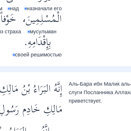
м
над
назначали его
الْمُسْلِمِينَ،
خَوْفاً
из страха
мусульман
بِإِقْدَامِهِ.
своей решимостью
إِنَّهُ البَرَاءُ بْنُ مَال
Аль-Бара ибн Малик аль
слуги Посланника Аллаха
приветствует.
مَالِكِ خَادِم رَسُو.