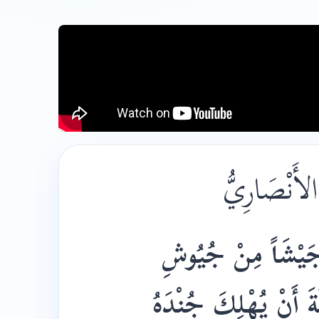
لأَنْصَارِيُّ
" جَيْشَاً مِنْ جُيُوشِ
َ أَنْ يُهْلِكَ جُنْدَهُ