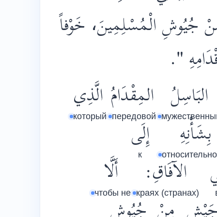
مِنْ جُيُوشِ الْمُسْلِمِينَ، خَوْفاً
ِإِقْدَامِهِ
البَاسِلُ
المِقْدَامُ
الَّذِي
который
передовой
мужественны
بِشَأْنِهِ
إِلَى
к
относительно
ي
الآفَاقِ:
أَلَّا
чтобы не
краях (странах)
َيْشٍ
مِنْ
جُيُوشِ