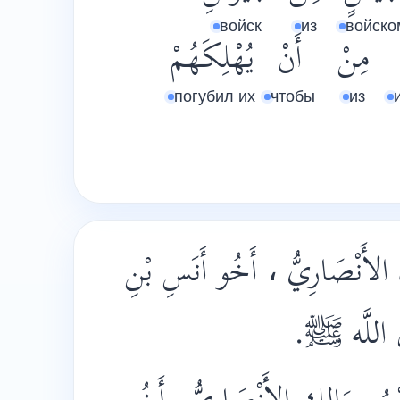
войск
из
войско
مِنْ
أَنْ
يُهْلِكَهُمْ
погубил их
чтобы
из
ِكِ الأَنْصَارِيُّ ، أَخُو أَنَسِ بْنِ
لِ اللَّه ﷺ