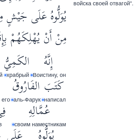
войска своей отвагой”.
يُوَلُّوهُ عَلَى جَيْشٍ 
مِنْ أَنْ يُهْلِكَهُمْ ب ".
إِنَّهُ
الكَمِيُّ
й
храбрый
Воистину, он
كَتَبَ
الفَارُوقُ
 его
аль-Фарук
написал
عُمَّالِهِ
فِ
в
своим наместникам
يُوَلُّوهُ
عَلَى
ج