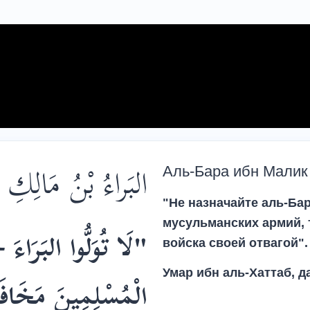
البَراءُ بْنُ مَالِكِ ا
Аль-Бара ибн Малик
"Не назначайте аль-Ба
мусульманских армий, т
لَا تُوَلُّوا البَرَاءَ
войска своей отвагой".
Умар ибн аль-Хаттаб, д
الْمُسْلِمِينَ مَخَافَة