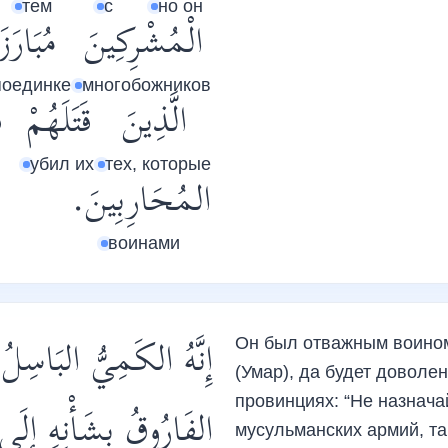
тем
с
но он
الْمُشْرِكِينَ
مُبَارَزَ
поединке
многобожников
الَّذِينَ
قَتَلَهُمْ
ف
убил их
тех, которые
المُحَارِبِينَ.
воинами
إِنَّهُ الكَمِيُّ البَاسِل
Он был отважным воином
(Умар), да будет доволе
провинциях: “Не назнач
الفَارُوقُ بِشَأْنِهِ إِلَ
мусульманских армий, так