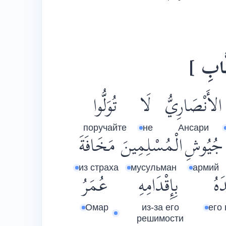
[ ّابِ
الأَنْصَارِيُّ
لَا
تُوَلُّوا
поручайте
не
Ансари
جُيُوشِ
الْمُسْلِمِينَ
مَخَافَةَ
из страха
мусульман
армий
َهُ
بِإِقْدَامِهِ
عُمَرُ
Омар
из-за его
его
решимости