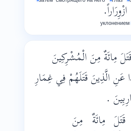
затем
смотрящего на него
глаз
ازْوِرَاراً.
уклонением
َتَلَ مِائَةٌ مِنَ الْمُشْرِكِينَ
َا عَنِ الَّذِينَ قَتَلَهُمْ فِي غِمَارِ
َارِبِينَ
قَتَلَ
مِائَةٌ
مِنَ