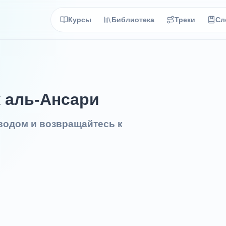
Курсы
Библиотека
Треки
Сл
к аль-Ансари
еводом и возвращайтесь к