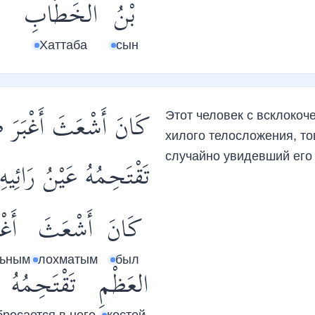
بْنُ
الخَطَّابِ
Хаттаба
сын
كَانَ أَشْعَثَ أَغْبَرَ 
Этот человек с всклоко
хилого телосложения, то
случайно увидевший его 
تَقْتَحِمُهُ عَيْنُ رَائِيهِ .
كَانَ
أَشْعَثَ
أَغْب
ьным
лохматым
был
العَظْمِ
تَقْتَحِمُهُ