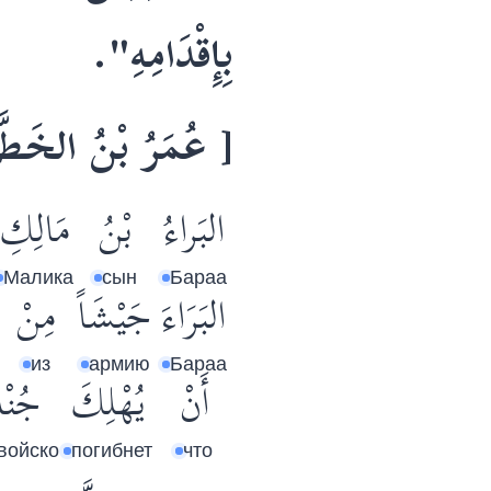
بِإِقْدَامِهِ".
عُمَرُ بْنُ الخَطَ ]
البَراءُ
بْنُ
مَالِكِ
Малика
сын
Бараа
البَرَاءَ
جَيْشَاً
مِنْ
из
армию
Бараа
أَنْ
يُهْلِكَ
جُنْد
 войско
погибнет
что