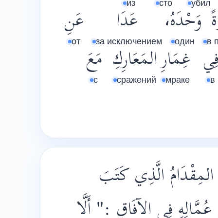
из
сто
убил
ةً
وَحْدَهُ،
عَدَا
عَنِ
от
за исключением
один
в 
ِي
غِمَارِ
المَعَارِكِ
مَعَ
с
сражений
мраке
в
ُ المِقْدَامُ الَّذِي كَتَبَ
ى عُمَّالِهِ فِي الآفَاقِ :" أَلَّا