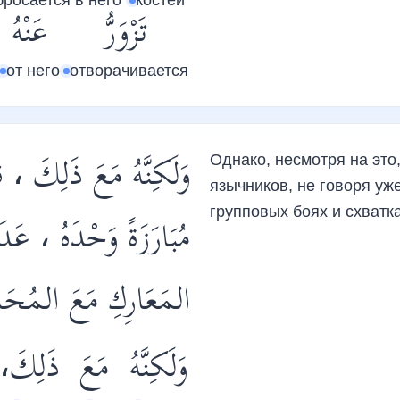
бросается в него
костей
تَزْوَرُّ
عَنْهُ
от него
отворачивается
وَلَكِنَّهُ مَعَ ذَلِكَ ، ق
Однако, несмотря на это
язычников, не говоря уже
групповых боях и схватка
مُبَارَزَةً وَحْدَهُ ، عَد
المَعَارِكِ مَعَ المُح .
وَلَكِنَّهُ
مَعَ
ذَلِكَ،