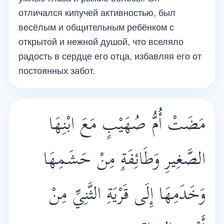
отличался кипучей активностью, был
весёлым и общительным ребёнком с
открытой и нежной душой, что вселяло
радость в сердце его отца, избавляя его от
постоянных забот.
مَضَتْ أُمُّ صُهَيْبٍ مَعَ ابْنِهَا
الصَّغِيرِ وَطَائِفَةٍ مِنْ حَشَمِهَا
وَخَدَمِهَا إِلَى قَرْيَةِ الثَّنِيِّ مِنْ