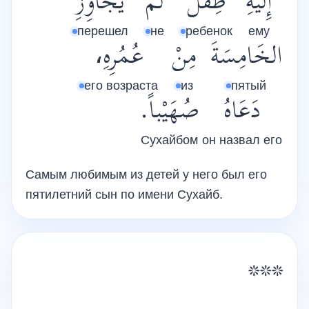
إِلَيْهِ
طِفْلٌ
لَمْ
يُجَاوِزِ
перешел
не
ребенок
ему
الخَامِسَةَ
مِنْ
عُمُرِهِ،
его возраста
из
пятый
دَعَاهُ
صُهَيْباً.
Сухайбом
он назвал его
Самым любимым из детей у него был его
пятилетний сын по имени Сухайб.
***