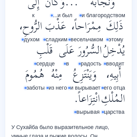
وَنَجَابَةً
...وَكَانَ
إِلَى
к
...и был
и благородством
ذَلِكَ
مِمْرَاحاً،
عَذْبَ
الرُّوحِ،
духом
сладким
весельчаком
этому
يُدْخِلُ
السُّرُورَ
عَلَى
قَلْبِ
сердце
в
радость
вводит
أَبِيهِ،
وَيَنْتَزِعُ
مِنْهُ
هُمُومَ
заботы
из него
и вырывает
его отца
المُلْكِ
انْتِزَاعاً.
вырывая
царства
У Сухайба было выразительное лицо,
умные глаза и рыжие волосы. Он