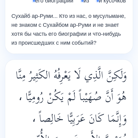
его биографии
из
и кусочков
Сухайб ар-Руми... Кто из нас, о мусульмане,
не знаком с Сухайбом ар-Руми и не знает
хотя бы часть его биографии и что-нибудь
из происшедших с ним событий?
وَلَكِنَّ الَّذِي لَا يَعْرِفُهُ الكَثِيرُ مِنَّا
هُوَ أَنَّ صُهَيْباً لَمْ يَكُنْ رُومِيًّا ،
وَإِنَّمَا كَانَ عَرَبِيًّا خَالِصاً ،