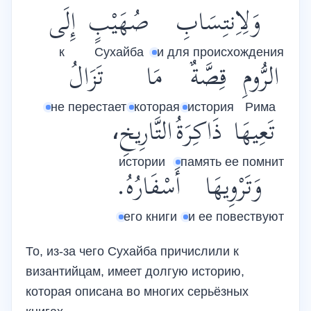
وَلِاِنتِسَابِ
صُهَيْبٍ
إِلَى
к
Сухайба
и для происхождения
الرُّومِ
قِصَّةٌ
مَا
تَزَالُ
не перестает
которая
история
Рима
تَعِيهَا
ذَاكِرَةُ
التَّارِيخِ،
истории
память
ее помнит
وَتَرْوِيهَا
أَسْفَارُهُ.
его книги
и ее повествуют
То, из-за чего Сухайба причислили к
византийцам, имеет долгую историю,
которая описана во многих серьёзных