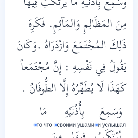
وَسَمِعَ بِأُذُنَيْهِ مَا يُرْتَكَبُ فِيهَا
مِنَ المَظَالِمِ وَالمَآثِمِ. فَكَرِهَ
ذَلِكَ المُجْتَمَعَ وَازْدَرَاهُ .وَكَانَ
يَقُولُ فِي نَفْسِهِ : إِنَّ مُجْتَمَعاً
كَهَذَا لَا يُطَهِّرُهُ إِلَّا الطُّوفَانُ .
وَسَمِعَ
بِأُذُنَيْهِ
مَا
то что
своими ушами
и услышал
يُرْتَكَبُ
فِيهَا
مِنَ