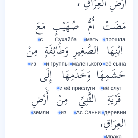
أَرْضِ العِرَاقِ ،
مَضَتْ
أُمُّ
صُهَيْبٍ
مَعَ
с
Сухайба
мать
прошла
ابْنِهَا
الصَّغِيرِ
وَطَائِفَةٍ
مِنْ
из
и группы
маленького
её сына
حَشَمِهَا
وَخَدَمِهَا
إِلَى
к
и её прислуги
её слуг
قَرْيَةِ
الثَّنِيِّ
مِنْ
أَرْضِ
земли
из
Ас-Санни
деревни
العِرَاقِ،
Ирака