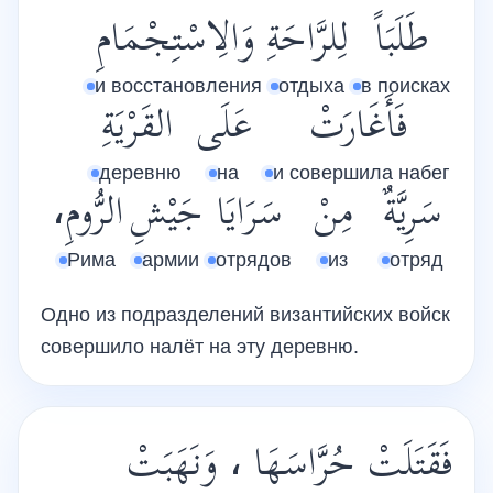
طَلَبَاً
لِلرَّاحَةِ
وَالِاسْتِجْمَامِ
и восстановления
отдыха
в поисках
فَأَغَارَتْ
عَلَى
القَرْيَةِ
деревню
на
и совершила набег
سَرِيَّةٌ
مِنْ
سَرَايَا
جَيْشِ
الرُّومِ،
Рима
армии
отрядов
из
отряд
Одно из подразделений византийских войск
совершило налёт на эту деревню.
فَقَتَلَتْ حُرَّاسَهَا ، وَنَهَبَتْ