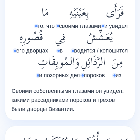
فَرَأَى
بِعَيْنَيْهِ
مَا
то, что
своими глазами
и увидел
يُعَشِّشُ
فِي
قُصُورِهِ
его дворцах
в
водится / копошится
مِنَ
الرَّذَائِلِ
وَالمُوبِقَاتِ
и позорных дел
пороков
из
Своими собственными глазами он увидел,
какими рассадниками пороков и грехов
были дворцы Византии.