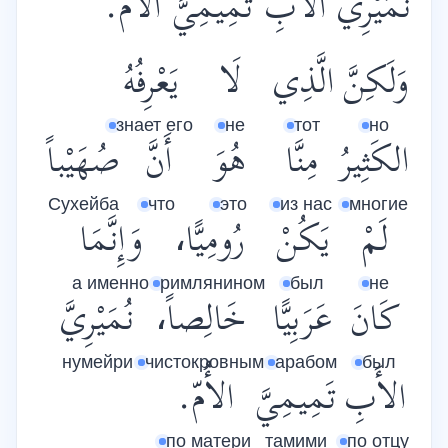
نُمَيْرِيَّ الأَبِ تَمِيمِيَّ الأُمّ.
وَلَكِنَّ
الَّذِي
لَا
يَعْرِفُهُ
знает его
не
тот
но
الكَثِيرُ
مِنَّا
هُوَ
أَنَّ
صُهَيْباً
Сухейба
что
это
из нас
многие
لَمْ
يَكُنْ
رُومِيًّا،
وَإِنَّمَا
а именно
римлянином
был
не
كَانَ
عَرَبِيًّا
خَالِصاً،
نُمَيْرِيَّ
нумейри
чистокровным
арабом
был
الأَبِ
تَمِيمِيَّ
الأُمّ.
по матери
тамими
по отцу