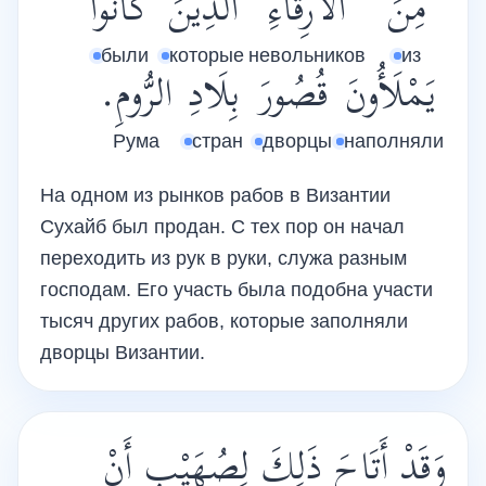
مِنَ
الأَرِقَّاءِ
الَّذِينَ
كَانُوا
были
которые
невольников
из
يَمْلَأُونَ
قُصُورَ
بِلَادِ
الرُّومِ.
Рума
стран
дворцы
наполняли
На одном из рынков рабов в Византии
Сухайб был продан. С тех пор он начал
переходить из рук в руки, служа разным
господам. Его участь была подобна участи
тысяч других рабов, которые заполняли
дворцы Византии.
وَقَدْ أَتَاحَ ذَلِكَ لِصُهَيْبٍ أَنْ