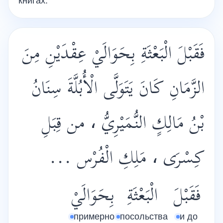
книгах.
فَقَبْلَ الْبَعْثَةِ بِحَوَالَيْ عِقْدَيْنِ مِنَ
الزَّمَانِ كَانَ يَتَوَلَّى الْأُبُلَّةَ سِنَانُ
بْنُ مَالِكٍ النُّمَيْرِيُّ ، من قِبَلِ
كِسْرَى ، مَلِكِ الْفُرْس ...
فَقَبْلَ
الْبَعْثَةِ
بِحَوَالَيْ
примерно
посольства
и до