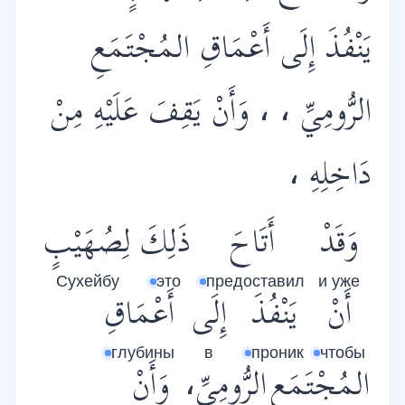
يَنْفُذَ إِلَى أَعْمَاقِ المُجْتَمَعِ
الرُّومِيِّ ، ، وَأَنْ يَقِفَ عَلَيْهِ مِنْ
دَاخِلِهِ ،
وَقَدْ
أَتَاحَ
ذَلِكَ
لِصُهَيْبٍ
Сухейбу
это
предоставил
и уже
أَنْ
يَنْفُذَ
إِلَى
أَعْمَاقِ
глубины
в
проник
чтобы
المُجْتَمَعِ
الرُّومِيِّ،
وَأَنْ