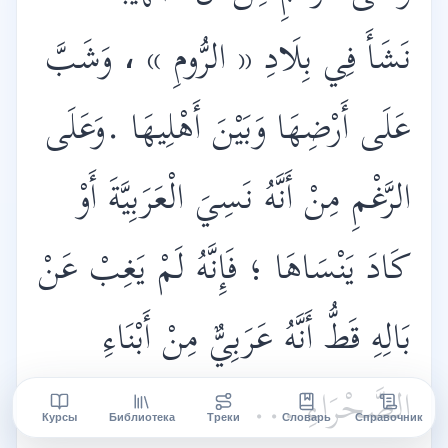
نَشَأَ فِي بِلَادِ « الرُّومِ » ، وَشَبَّ
عَلَى أَرْضِهَا وَبَيْنَ أَهْلِيهَا .وَعَلَى
الرَّغْمِ مِنْ أَنَّهُ نَسِيَ الْعَرَبِيَّةَ أَوْ
كَادَ يَنْسَاهَا ؛ فَإِنَّهُ لَمْ يَغِبْ عَنْ
بَالِهِ قَطُّ أَنَّهُ عَرَبِيٌّ مِنْ أَبْنَاءِ
الصَّحْرَاءِ ...
Курсы
Библиотека
Треки
Словарь
Справочник