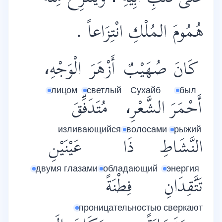
هُمُومَ المُلْكِ انْتِزَاعاً .
كَانَ
صُهَيْبٌ
أَزْهَرَ
الْوَجْهِ،
лицом
светлый
Сухайб
был
أَحْمَرَ
الشَّعْرِ،
مُتَدَفِّقَ
изливающийся
волосами
рыжий
النَّشَاطِ
ذَا
عَيْنَيْنِ
двумя глазами
обладающий
энергия
تَتَّقِدَانِ
فِطْنَةً
проницательностью
сверкают