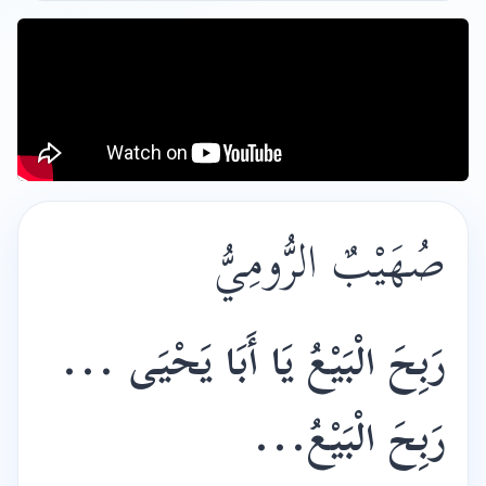
صُهَيْبٌ الرُّومِيُّ
رَبِحَ الْبَيْعُ يَا أَبَا يَحْيَى ...
رَبِحَ الْبَيْعُ...