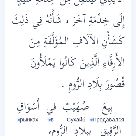
الأَيْدِي فَيَنْتَقِلُ مِنْ خِدْمَةِ سَيِّدٍ
إِلَى خِدْمَةِ آخَرَ ، شَأْنُهُ فِي ذَلِكَ
كَشَأْنِ الآلَافِ المُؤَلَّفَةِ مِنَ
الأَرِقَّاءِ الَّذِينَ كَانُوا يَمْلَأُونَ
قُصُورَ بِلَادِ الرُّومِ .
بِيعَ
صُهَيْبٌ
في
أَسْوَاقِ
рынках
в
Сухайб
Продавался
الرَّقِيقِ
بِبِلادِ
الرُّومِ،