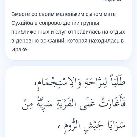
Вместе со своим маленьким сыном мать
Сухайба в сопровождении группы
приближённых и слуг отправилась на отдых
в деревню ас-Саний, которая находилась в
Ираке.
طَلَبَاً لِلرَّاحَةِ وَالِاسْتِجْمَامِ،
فَأَغَارَتْ عَلَى القَرْيَةِ سَرِيَّةٌ مِنْ
سَرَايَا جَيْشِ الرُّومِ ،