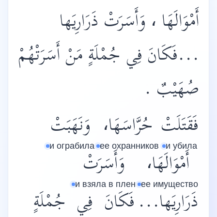
أَمْوَالَهَا ، وَأَسَرَتْ ذَرَارِيَها
...فَكَانَ فِي جُمْلَةٍ مَنْ أَسَرَتْهُمْ
صُهَيْبٌ .
فَقَتَلَتْ
حُرَّاسَهَا،
وَنَهَبَتْ
и ограбила
ее охранников
и убила
أَمْوَالَهَا،
وَأَسَرَتْ
и взяла в плен
ее имущество
ذَرَارِيَها...
فَكَانَ
فِي
جُمْلَةٍ