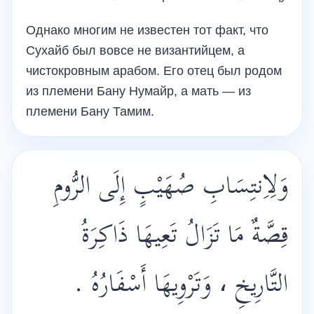
Однако многим не известен тот факт, что
Сухайб был вовсе не византийцем, а
чистокровным арабом. Его отец был родом
из племени Бану Нумайр, а мать — из
племени Бану Тамим.
وَلِاِنتِسَابِ صُهَيْبٍ إِلَى الرُّومِ
قِصَّةٌ مَا تَزَالُ تَعِيهَا ذَاكِرَةُ
التَّارِيخِ ، وَتَرْوِيهَا أَسْفَارُهُ .