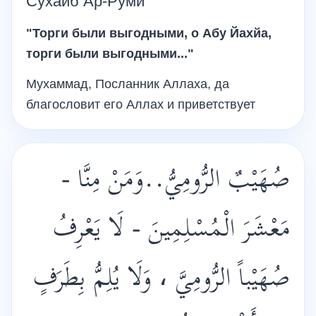
Сухайб Ар-Руми
"Торги были выгодными, о Абу Йахйа,
торги были выгодными..."
Мухаммад, Посланник Аллаха, да
благословит его Аллах и приветствует
صُهَيْبٌ الرُّومِيُّ..وَمَنْ مِنَّا -
مَعْشَرَ الْمُسْلِمِينَ - لَا يَعْرِفُ
صُهَيْباً الرُّومِيَّ ، وَلَا يُلِمُّ بِطَرَفٍ