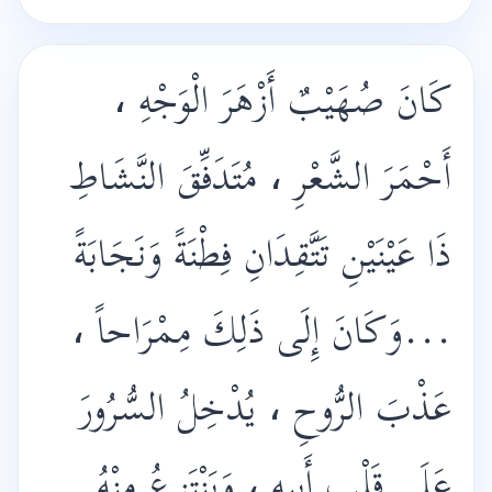
كَانَ صُهَيْبٌ أَزْهَرَ الْوَجْهِ ،
أَحْمَرَ الشَّعْرِ ، مُتَدَفِّقَ النَّشَاطِ
ذَا عَيْنَيْنِ تَتَّقِدَانِ فِطْنَةً وَنَجَابَةً
...وَكَانَ إِلَى ذَلِكَ مِمْرَاحاً ،
عَذْبَ الرُّوحِ ، يُدْخِلُ السُّرُورَ
عَلَى قَلْبِ أَبِيهِ ، وَيَنْتَزِعُ مِنْهُ