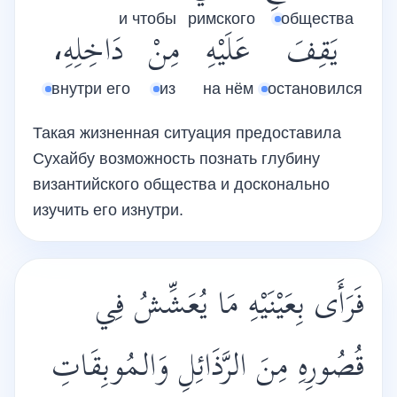
и чтобы
римского
общества
يَقِفَ
عَلَيْهِ
مِنْ
دَاخِلِهِ،
внутри его
из
на нём
остановился
Такая жизненная ситуация предоставила
Сухайбу возможность познать глубину
византийского общества и досконально
изучить его изнутри.
فَرَأَى بِعَيْنَيْهِ مَا يُعَشِّشُ فِي
قُصُورِهِ مِنَ الرَّذَائِلِ وَالمُوبِقَاتِ