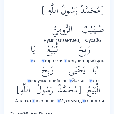
[مُحَمَّدٌ رَسُولُ اللَّهِ ]
صُهَيْبٌ
الرُّومِيُّ
Руми (византиец)
Сухайб
رَبِحَ
الْبَيْعُ
يَا
о
торговля
получил прибыль
أَبَا
يَحْيَى
رَبِحَ
получил прибыль
Йахья
отец
الْبَيْعُ
[مُحَمَّدٌ
رَسُولُ
اللَّهِ]
Аллаха
посланник
Мухаммад
торговля