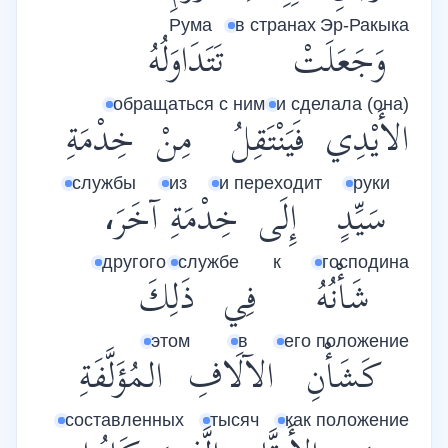
Рума
в странах
Эр-Ракыка
وَجَعَلَتْ
تَتَدَاوَلُهُ
обращаться с ним
и сделала (она)
الأَيْدِي
فَيَنْتَقِلُ
مِنْ
خِدْمَةِ
службы
из
и переходит
руки
سَيِّدٍ
إِلَى
خِدْمَةِ
آخَرَ،
другого
службе
к
господина
شَأْنُهُ
فِي
ذَلِكَ
этом
в
его положение
كَشَأْنِ
الآلَافِ
المُؤَلَّفَةِ
составленных
тысяч
как положение