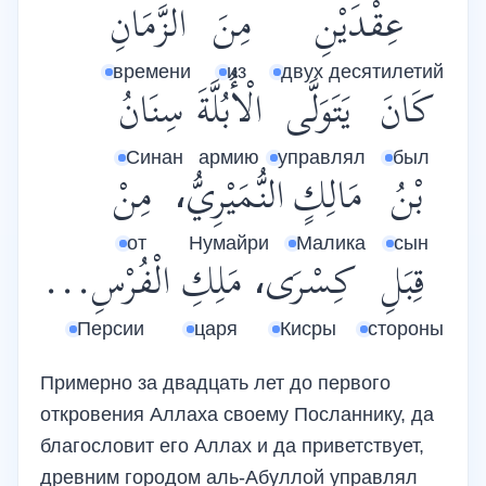
عِقْدَيْنِ
مِنَ
الزَّمَانِ
времени
из
двух десятилетий
كَانَ
يَتَوَلَّى
الْأُبُلَّةَ
سِنَانُ
Синан
армию
управлял
был
بْنُ
مَالِكٍ
النُّمَيْرِيُّ،
مِنْ
от
Нумайри
Малика
сын
قِبَلِ
كِسْرَى،
مَلِكِ
الْفُرْسِ...
Персии
царя
Кисры
стороны
Примерно за двадцать лет до первого
откровения Аллаха своему Посланнику, да
благословит его Аллах и да приветствует,
древним городом аль-Абуллой управлял