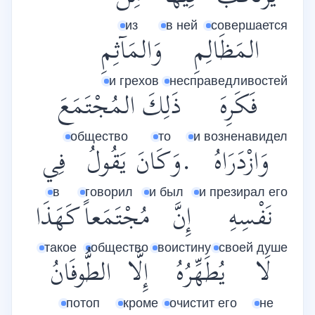
из
в ней
совершается
المَظَالِمِ
وَالمَآثِمِ
и грехов
несправедливостей
فَكَرِهَ
ذَلِكَ
المُجْتَمَعَ
общество
то
и возненавидел
وَازْدَرَاهُ
.وَكَانَ
يَقُولُ
فِي
в
говорил
и был
и презирал его
نَفْسِهِ
إِنَّ
مُجْتَمَعاً
كَهَذَا
такое
общество
воистину
своей душе
لَا
يُطَهِّرُهُ
إِلَّا
الطُّوفَانُ
потоп
кроме
очистит его
не