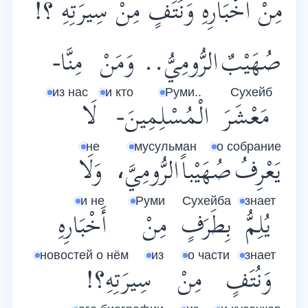
مِنْ أَخْبَارِهِ وَنُتَفٍ مِنْ سِيرَتِهِ ؟!
صُهَيْبٌ
الرُّومِيُّ..
وَمَنْ
مِنَّا-
из нас
и кто
Руми..
Сухейб
مَعْشَرَ
الْمُسْلِمِينَ-
لَا
не
мусульман
о собрание
يَعْرِفُ
صُهَيْباً
الرُّومِيَّ،
وَلَا
и не
Руми
Сухейба
знает
يُلِمُّ
بِطَرَفٍ
مِنْ
أَخْبَارِهِ
новостей о нём
из
о части
знает
وَنُتَفٍ
مِنْ
سِيرَتِهِ؟!