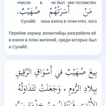
числе
в
и был
ее потомство
مَنْ
أَسَرَتْهُمْ
صُهَيْبٌ.
Сухайб
она взяла в плен
тех, кого
Перебив охрану, византийцы разграбили её
и взяли в плен жителей, среди которых был
и Сухайб.
بِيعَ صُهَيْبٌ في أَسْوَاقِ الرَّقِيقِ
بِبِلادِ الرُّومِ ، وَجَعَلَتْ تَتَدَاوَلُهُ