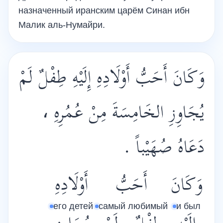
назначенный иранским царём Синан ибн
Малик аль-Нумайри.
وَكَانَ أَحَبُّ أَوْلَادِهِ إِلَيْهِ طِفْلٌ لَمْ
يُجَاوِزِ الخَامِسَةَ مِنْ عُمُرِهِ ،
دَعَاهُ صُهَيْباً .
وَكَانَ
أَحَبُّ
أَوْلَادِهِ
его детей
самый любимый
и был