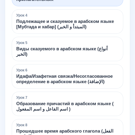
Урок
4
Подлежащее и сказуемое в арабском языке
[Мубтада и хабар] (المبتدأ و الخبر)
Урок
5
Виды сказуемого в арабском языке (أنواع
الخبر)
Урок
6
Идафа/Изафетная связка/Несогласованное
определение в арабском языке (الإضافة)
Урок
7
Образование причастий в арабском языке (
اسم الفاعل و اسم المفعول )
Урок
8
Прошедшее время арабского глагола (الفعل