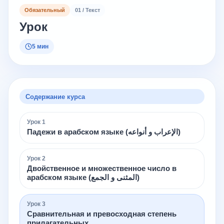
Обязательный
01 / Текст
Урок
5 мин
Содержание курса
Урок
1
Падежи в арабском языке (الإعراب و أنواعه)
Урок
2
Двойственное и множественное число в
арабском языке (المثنى و الجمع)
Урок
3
Сравнительная и превосходная степень
прилагательных