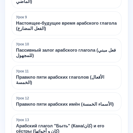
الماضي)
Урок
9
Настоящее-будущее время арабского глагола
(الفعل المضارع)
Урок
10
Пассивный залог арабского глагола (فعل مبني
للمجهول)
Урок
11
Правило пяти арабских глаголов (الأفعال
الخمسة)
Урок
12
Правило пяти арабских имён (الأسماء الخمسة)
Урок
13
Арабский глагол "Быть" (Кана/كان) и его
сёстры (كان و أخواتها)