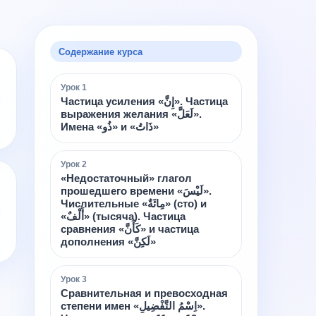
Содержание курса
Урок
1
Частица усиления «إِنَّ». Частица
выражения желания «لَعَلَّ».
Имена «ذُو» и «ذَاتُ»
Урок
2
«Недостаточный» глагол
прошедшего времени «لَيْسَ».
Числительные «مِائَةٌ» (сто) и
«أَلْفٌ» (тысяча). Частица
сравнения «كَأَنَّ» и частица
дополнения «لَكِنَّ»
Урок
3
Сравнительная и превосходная
степени имен «اِسْمُ التَّفْضِيلِ».