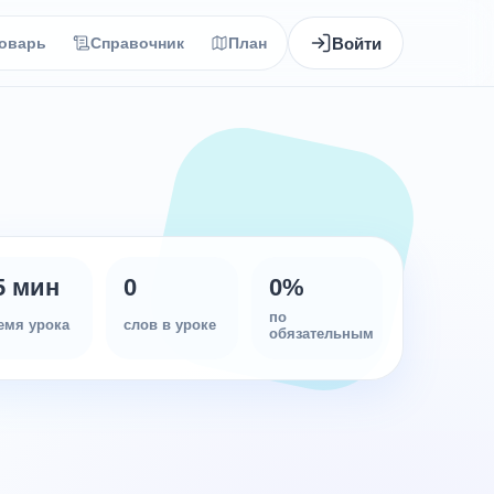
Войти
оварь
Справочник
План
5 мин
0
0
%
по
емя урока
слов в уроке
обязательным