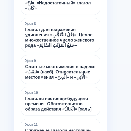
«تُنَّ». «Недостаточный» глагол
«كَانَ»
Урок
8
Глагол для выражения
удивления «فِعْلُ التَّعَجُّبِ». Целое
множественное число женского
рода «جَمْعُ الْمُؤَنَّثِ السَّالِمُ»
Урок
9
Слитные местоимения в падеже
«نَصْبٌ» (насб). Относительные
местоимения «الَّذِينَ» и «الَّاتِي»
Урок
10
Глаголы настояще-будущего
времени . Обстоятельство
образа действия «الْحَالُ» [халь]
Урок
11
Спряжение глагола настояще-