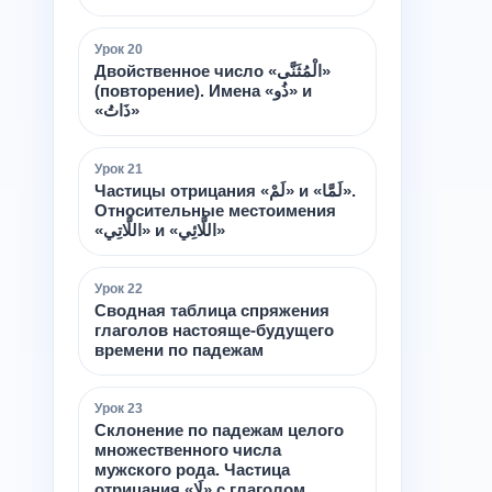
Урок
20
Двойственное число «الْمُثَنَّى»
(повторение). Имена «ذُو» и
«ذَاتُ»
Урок
21
Частицы отрицания «لَمْ» и «لَمَّا».
Относительные местоимения
«اللَّاتِي» и «اللَّائِي»
Урок
22
Сводная таблица спряжения
глаголов настояще-будущего
времени по падежам
Урок
23
Склонение по падежам целого
множественного числа
мужского рода. Частица
отрицания «لَا» с глаголом