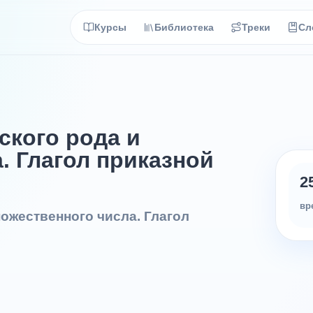
Курсы
Библиотека
Треки
Сл
. Глагол приказной
2
вр