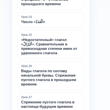
прошедшего времени
Урок
24
Число «الْعَدَدُ»
Урок
25
«Недостаточный» глагол
«لَايَزَالُ». Сравнительная и
превосходная степени имен от
удвоенного глагола
Урок
26
Виды глагола по составу
начальной буквы. Спряжение
пустого глагола в прошедшем
времени
Урок
27
Спряжение пустого глагола в
настояще-будущем времени