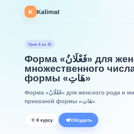
K
Kalimat
Урок 6 из 32
Форма «فَعْلَانُ» для женского рода и
множественного числа
формы «هَاتِ»
Форма «فَعْلَانُ» для женского рода и множественного числа. Глагол
приказной формы «هَاتِ»
К курсу
Обсудить