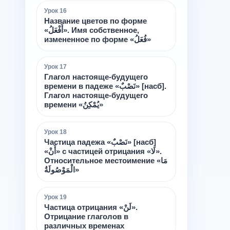
Урок
16
Название цветов по форме
«أَفْعَلُ». Имя собственное,
измененное по форме «فُعَلُ»
Урок
17
Глагол настояще-будущего
времени в падеже «نَصْبٌ» [насб].
Глагол настояще-будущего
времени «يُمْكِنُ»
Урок
18
Частица падежа «نَصْبٌ» [насб]
«أَنْ» с частицей отрицания «لَا».
Относительное местоимение «مَا
الْمَوْصُولَةُ»
Урок
19
Частица отрицания «لَنْ».
Отрицание глаголов в
различных временах