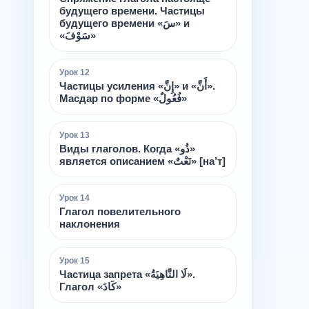
будущего времени. Частицы
будущего времени «سَ» и
«سَوْفَ»
Урок
12
Частицы усиления «إِنَّ» и «أَنَّ».
Масдар по форме «فُعُولٌ»
Урок
13
Виды глаголов. Когда «ذُو»
является описанием «نَعْتٌ» [на’т]
Урок
14
Глагол повелительного
наклонения
Урок
15
Частица запрета «لَا النَّاهِيَةُ».
Глагол «كَادَ»