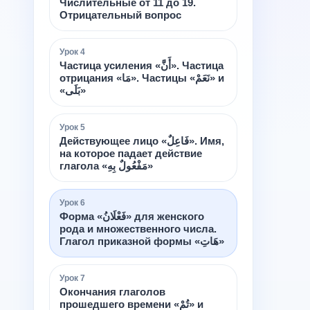
Числительные от 11 до 19.
Отрицательный вопрос
Урок
4
Частица усиления «أَنَّ». Частица
отрицания «مَا». Частицы «نَعَمْ» и
«بَلَى»
Урок
5
Действующее лицо «فَاعِلٌ». Имя,
на которое падает действие
глагола «مَفْعُولٌ بِهِ»
Урок
6
Форма «فَعْلَانُ» для женского
рода и множественного числа.
Глагол приказной формы «هَاتِ»
Урок
7
Окончания глаголов
прошедшего времени «تُمْ» и