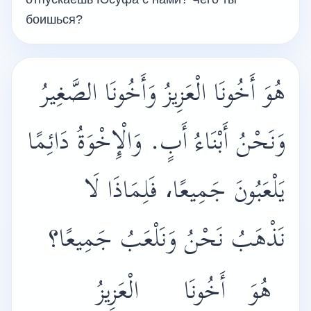
боишься?
هُوَ أَخُونَا الْعَزِيزُ وَأَخُونَا الصَّغِيرُ
وَنَحْنُ أَبْنَاءُ أَبٍ. وَالْإِخْوَةُ دَائِمًا
يَلْعَبُونَ جَمِيعًا، فَلِمَاذَا لَا
نَذْهَبُ نَحْنُ وَنَلْعَبُ جَمِيعًا؟
هُوَ
أَخُونَا
الْعَزِيزُ