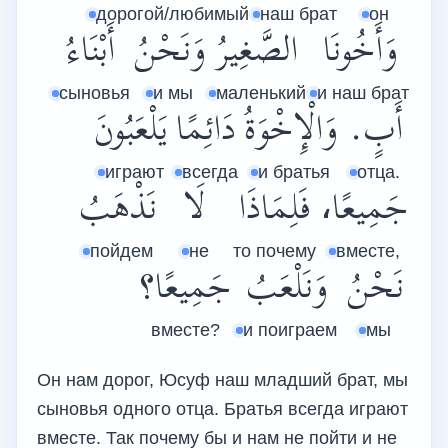
дорогой/любимый
наш брат
он
وَأَخُونَا
الصَّغِيرُ
وَنَحْنُ
أَبْنَاءُ
сыновья
и мы
маленький
и наш брат
أَبٍ.
وَالْإِخْوَةُ
دَائِمًا
يَلْعَبُونَ
играют
всегда
и братья
отца.
جَمِيعًا،
فَلِمَاذَا
لَا
نَذْهَبُ
пойдем
не
то почему
вместе,
نَحْنُ
وَنَلْعَبُ
جَمِيعًا؟
вместе?
и поиграем
мы
Он нам дорог, Юсуф наш младший брат, мы
сыновья одного отца. Братья всегда играют
вместе. Так почему бы и нам не пойти и не