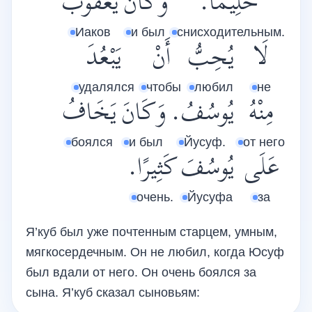
حَلِيمًا.
وَكَانَ
يَعْقُوبُ
Иаков
и был
снисходительным.
لَا
يُحِبُّ
أَنْ
يَبْعُدَ
удалялся
чтобы
любил
не
مِنْهُ
يُوسُفُ.
وَكَانَ
يَخَافُ
боялся
и был
Йусуф.
от него
عَلَى
يُوسُفَ
كَثِيرًا.
очень.
Йусуфа
за
Я’куб был уже почтенным старцем, умным,
мягкосердечным. Он не любил, когда Юсуф
был вдали от него. Он очень боялся за
сына. Я’куб сказал сыновьям: