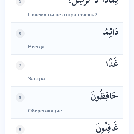
لِمَاذَا لَا تُرْسِلُ؟
5
Почему ты не отправляешь?
دَائِمًا
6
Всегда
غَدًا
7
Завтра
حَافِظُونَ
8
Оберегающие
غَافِلُونَ
9