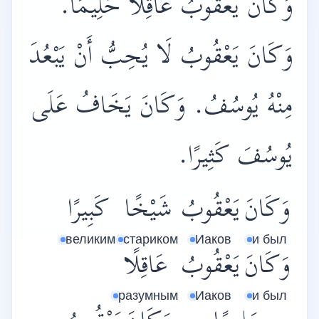
وَكَانَ يَعْقُوبُ عَاقِلًا حَلِيمًا.
وَكَانَ يَعْقُوبُ لَا يُحِبُّ أَنْ يَبْعُدَ
مِنْهُ يُوسُفُ. وَكَانَ يَخَافُ عَلَى
يُوسُفَ كَثِيرًا.
وَكَانَ
يَعْقُوبُ
شَيْخًا
كَبِيرًا
великим
стариком
Иаков
и был
وَكَانَ
يَعْقُوبُ
عَاقِلًا
разумным
Иаков
и был