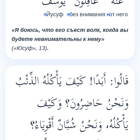
عَنْهُ
غَافِلُونَ
يُوسُفُ
Йусуф
без внимания
от него
«Я боюсь, что его съест волк, когда вы
будете невнимательны к нему»
(
«Юсуф»
, 13)
.
قَالُوا: أَبَدًا! كَيْفَ يَأْكُلُهُ الذِّئْبُ
وَنَحْنُ حَاضِرُونَ؟ وَكَيْفَ
يَأْكُلُهُ، وَنَحْنُ شُبَّانٌ أَقْوِيَاءُ؟