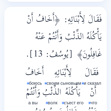
فَقَالَ لِأَبْنَائِهِ:
﴿أَخَافُ أَنْ
يَأْكُلَهُ الذِّئْبُ وَأَنْتُمْ عَنْهُ
[يُوسُفُ: 13].
﴾
غَافِلُونَ
فَقَالَ
لِأَبْنَائِهِ
أَخَافُ
боюсь
своим сыновьям
и сказал
أَنْ
يَأْكُلَهُ
الذِّئْبُ
وَأَنْتُمْ
а вы
волк
съест его
что