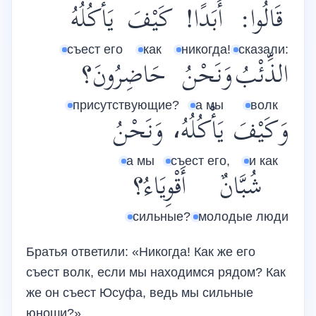
قَالُوا:
أَبَدًا!
كَيْفَ
يَأْكُلُهُ
съест его
как
никогда!
сказали:
الذِّئْبُ
وَنَحْنُ
حَاضِرُونَ؟
присутствующие?
а мы
волк
وَكَيْفَ
يَأْكُلُهُ،
وَنَحْنُ
а мы
съест его,
и как
شُبَّانٌ
أَقْوِيَاءُ؟
сильные?
молодые люди
Братья ответили: «Никогда! Как же его
съест волк, если мы находимся рядом? Как
же он съест Юсуфа, ведь мы сильные
юноши?»