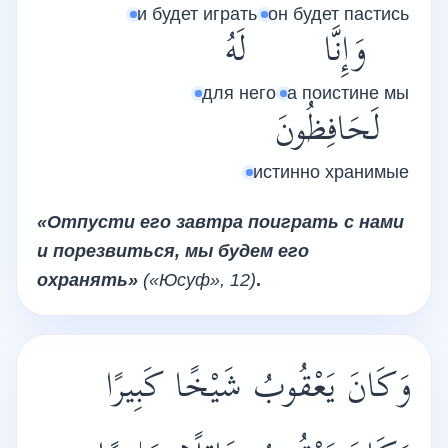
и будет играть
он будет пастись
وَإِنَّا
لَهُ
для него
а поистине мы
لَحَافِظُونَ
истинно хранимые
«Отпусти его завтра поиграть с нами
и порезвиться, мы будем его
охранять»
(«Юсуф»
, 12)
.
وَكَانَ يَعْقُوبُ شَيْخًا كَبِيرًا