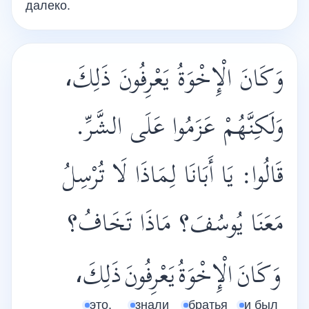
далеко.
وَكَانَ الْإِخْوَةُ يَعْرِفُونَ ذَلِكَ،
وَلَكِنَّهُمْ عَزَمُوا عَلَى الشَّرِّ.
قَالُوا: يَا أَبَانَا لِمَاذَا لَا تُرْسِلُ
مَعَنَا يُوسُفَ؟ مَاذَا تَخَافُ؟
وَكَانَ
الْإِخْوَةُ
يَعْرِفُونَ
ذَلِكَ،
это,
знали
братья
и был