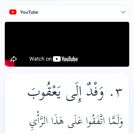
YouTube
٣. وَفْدٌ إِلَى يَعْقُوبَ
وَلَمَّا اتَّفَقُوا عَلَى هَذَا الرَّأْيِ