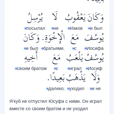
وَكَانَ
يَعْقُوبُ
لَا
يُرْسِلُ
посылал
не
Иаков
и был
يُوسُفَ
مَعَ
الْإِخْوَةِ.
وَكَانَ
и был
братьями.
с
Иосифа
يُوسُفُ
يَلْعَبُ
مَعَ
أَخِيهِ
своим братом
с
играл
Иосиф
وَلَا
يَذْهَبُ
بَعِيدًا.
далеко.
уходил
и не
Я’куб не отпустил Юсуфа с ними. Он играл
вместе со своим братом и не уходил