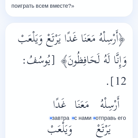
поиграть всем вместе?»
﴿أَرْسِلْهُ مَعَن
َا
غَدً
ا يَرْتَعْ وَيَلْعَبْ
وَإِنَّا لَهُ لَح
افِظُونَ﴾
[يُوسُفُ:
.
12]
أَرْسِلْهُ
مَعَنَا
غَدًا
завтра
с нами
отправь его
يَرْتَعْ
وَيَلْعَبْ