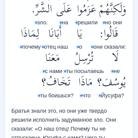
وَلَكِنَّهُمْ
عَزَمُوا
عَلَى
الشَّرِّ.
зло.
на
решили
но они
قَالُوا:
يَا
أَبَانَا
لِمَاذَا
почему
отец наш
о
они сказали:
لَا
تُرْسِلُ
مَعَنَا
с нами
ты посылаешь
не
يُوسُفَ؟
مَاذَا
تَخَافُ؟
ты боишься?
что
Йусуфа?
Братья знали это, но они уже твердо
решили исполнить задуманное зло. Они
сказали: «О наш отец! Почему ты не
отпускаешь Юсуфа с нами? Чего ты