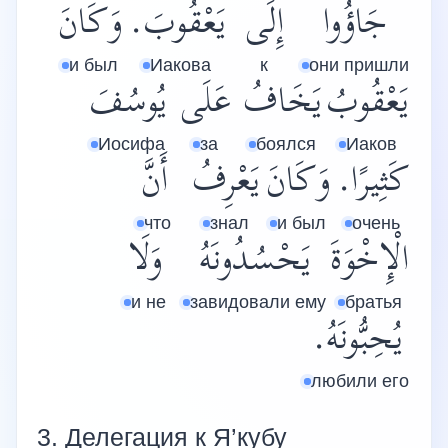
جَاؤُوا
إِلَى
يَعْقُوبَ.
وَكَانَ
и был
Иакова
к
они пришли
يَعْقُوبُ
يَخَافُ
عَلَى
يُوسُفَ
Иосифа
за
боялся
Иаков
كَثِيرًا.
وَكَانَ
يَعْرِفُ
أَنَّ
что
знал
и был
очень
الْإِخْوَةَ
يَحْسُدُونَهُ
وَلَا
и не
завидовали ему
братья
يُحِبُّونَهُ.
любили его
3. Делегация к Я’кубу