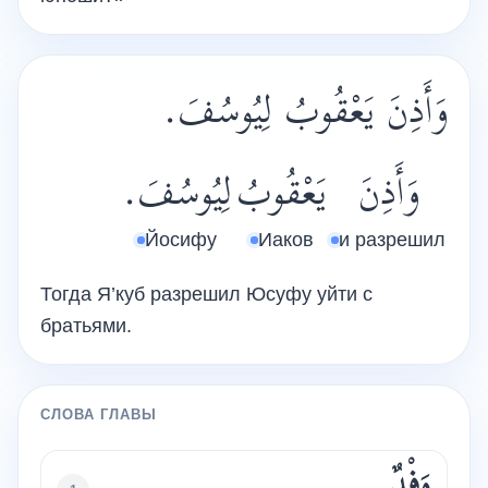
وَأَذِنَ يَعْقُوبُ لِيُوسُفَ.
وَأَذِنَ
يَعْقُوبُ
لِيُوسُفَ.
Йосифу
Иаков
и разрешил
Тогда Я’куб разрешил Юсуфу уйти с
братьями.
СЛОВА ГЛАВЫ