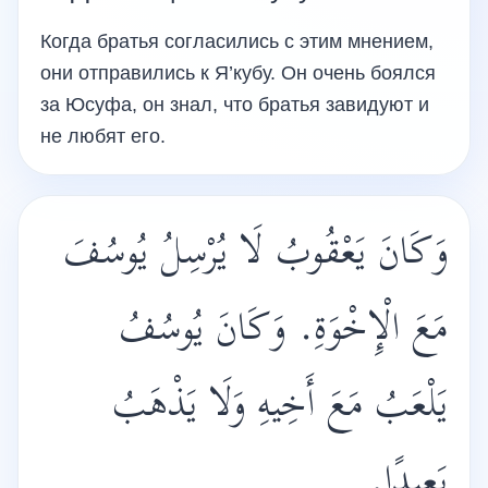
Когда братья согласились с этим мнением,
они отправились к Я’кубу. Он очень боялся
за Юсуфа, он знал, что братья завидуют и
не любят его.
وَكَانَ يَعْقُوبُ لَا يُرْسِلُ يُوسُفَ
مَعَ الْإِخْوَةِ. وَكَانَ يُوسُفُ
يَلْعَبُ مَعَ أَخِيهِ وَلَا يَذْهَبُ
بَعِيدًا.