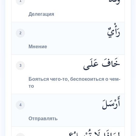
وَفْدٌ
1
Делегация
رَأْيٌ
2
Мнение
خَافَ عَلَى
3
Бояться чего-то, беспокоиться о чем-
то
أَرْسَلَ
4
Отправлять