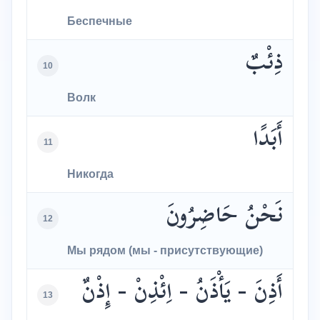
Беспечные
ذِئْبٌ
10
Волк
أَبَدًا
11
Никогда
نَحْنُ حَاضِرُونَ
12
Мы рядом (мы - присутствующие)
أَذِنَ - يَأْذَنُ - اِئْذِنْ - إِذْنٌ
13