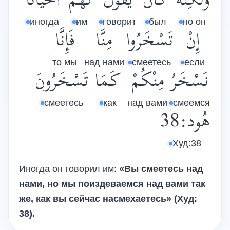
وَلَكِنَّهُ
كَانَ
يَقُولُ
لَهُمْ
أَحْيَانًا
иногда
им
говорит
был
но он
إِنْ
تَسْخَرُوا
مِنَّا
فَإِنَّا
то мы
над нами
смеетесь
если
نَسْخَرُ
مِنْكُمْ
كَمَا
تَسْخَرُونَ
смеетесь
как
над вами
смеемся
هُود:38
Худ:38
Иногда он говорил им:
«Вы смеетесь над
нами, но мы поиздеваемся над вами так
же, как вы сейчас насмехаетесь» (Худ:
38).