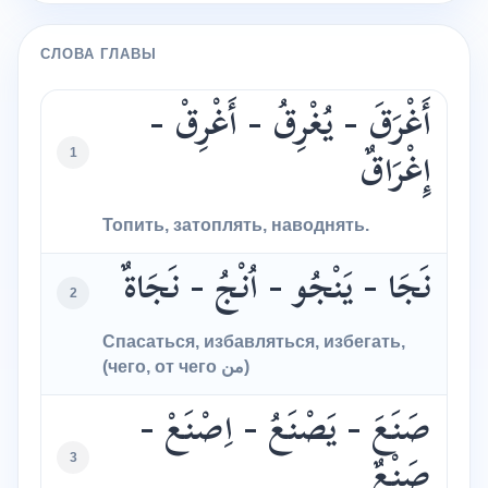
СЛОВА ГЛАВЫ
أَغْرَقَ - يُغْرِقُ - أَغْرِقْ -
1
إِغْرَاقٌ
Топить, затоплять, наводнять.
نَجَا - يَنْجُو - اُنْجُ - نَجَاةٌ
2
Спасаться, избавляться, избегать,
(чего, от чего من)
صَنَعَ - يَصْنَعُ - اِصْنَعْ -
3
صَنْعٌ