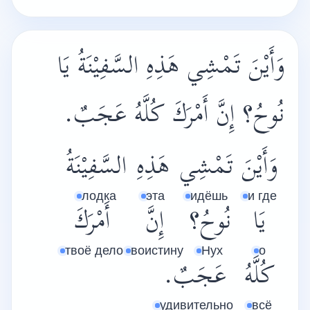
وَأَيْنَ تَمْشِي هَذِهِ السَّفِيْنَةُ يَا
نُوحُ؟ إِنَّ أَمْرَكَ كُلَّهُ عَجَبٌ.
وَأَيْنَ
تَمْشِي
هَذِهِ
السَّفِيْنَةُ
лодка
эта
идёшь
и где
يَا
نُوحُ؟
إِنَّ
أَمْرَكَ
твоё дело
воистину
Нух
о
كُلَّهُ
عَجَبٌ.
удивительно
всё