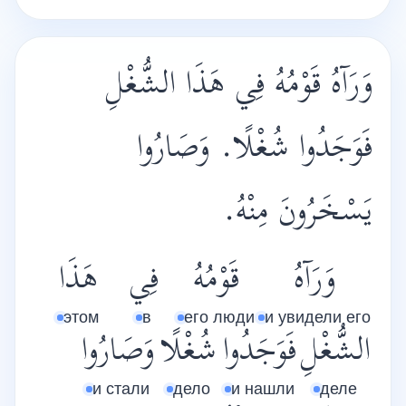
وَرَآهُ قَوْمُهُ فِي هَذَا الشُّغْلِ
فَوَجَدُوا شُغْلًا. وَصَارُوا
يَسْخَرُونَ مِنْهُ.
وَرَآهُ
قَوْمُهُ
فِي
هَذَا
этом
в
его люди
и увидели его
الشُّغْلِ
فَوَجَدُوا
شُغْلًا
وَصَارُوا
и стали
дело
и нашли
деле