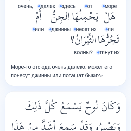
очень,
далек
здесь
от
море
هَلْ
يَحْمِلُهَا
الجِنُّ
أَمْ
или
джинны
несет их
ли
تَجُرُّهَا
الثِّيْرَانُ؟
волны?
тянут их
Море-то отсюда очень далеко, может его
понесут джинны или потащат быки?»
وَكَانَ نُوحٌ يَسْمَعُ كُلَّ ذَلِكَ
وَيَصْبِرُ، وَقَدْ سَمِعَ أشَدَّ مِنْ هَذَا