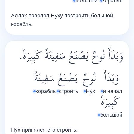
большой.
корабль
Аллах повелел Нуху построить большой
корабль.
وَبَدَأَ نُوحٌ يَصْنَعُ سَفِينَةً كَبِيرَةً.
وَبَدَأَ
نُوحٌ
يَصْنَعُ
سَفِينَةً
корабль
строить
Нух
и начал
كَبِيرَةً
большой
Нух принялся его строить.