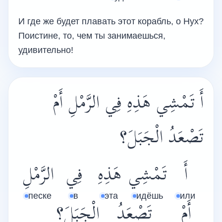
И где же будет плавать этот корабль, о Нух?
Поистине, то, чем ты занимаешься,
удивительно!
أَ تَمْشِي هَذِهِ فِي الرَّمْلِ أَمْ
تَصْعَدُ الْجَبَلَ؟
أَ
تَمْشِي
هَذِهِ
فِي
الرَّمْلِ
песке
в
эта
идёшь
или
أَمْ
تَصْعَدُ
الْجَبَلَ؟