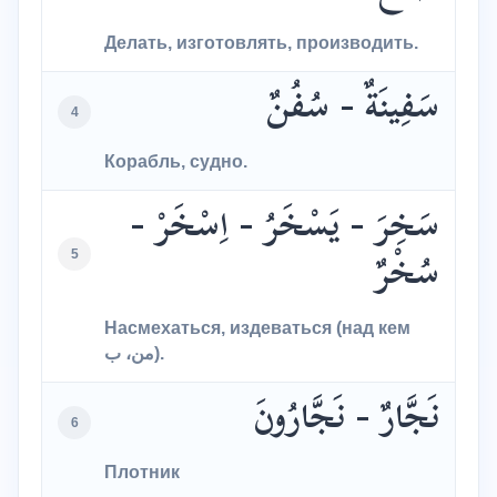
Делать, изготовлять, производить.
سَفِينَةٌ - سُفُنٌ
4
Корабль, судно.
سَخِرَ - يَسْخَرُ - اِسْخَرْ -
5
سُخْرٌ
Насмехаться, издеваться (над кем
من، ب).
نَجَّارٌ - نَجَّارُونَ
6
Плотник