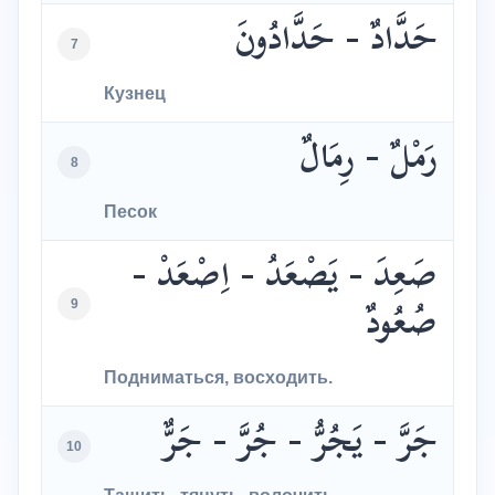
حَدَّادٌ - حَدَّادُونَ
7
Кузнец
رَمْلٌ - رِمَالٌ
8
Песок
صَعِدَ - يَصْعَدُ - اِصْعَدْ -
9
صُعُودٌ
Подниматься, восходить.
جَرَّ - يَجُرُّ - جُرَّ - جَرٌّ
10