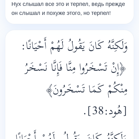
Нух слышал все это и терпел, ведь прежде
он слышал и похуже этого, но терпел!
وَلَكِنَّهُ كَانَ يَقُولُ لَهُمْ أَحْيَانًا:
﴿إِنْ تَسْخَرُوا مِنَّا فَإِنَّا نَسْخَرُ
مِنْكُمْ كَمَا تَسْخَرُونَ﴾
[هُود:38].