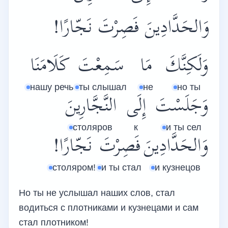
وَالحَدَّادِينَ فَصِرْتَ نَجّارًا!
وَلَكِنَّكَ
مَا
سَمِعْتَ
كَلَامَنَا
нашу речь
ты слышал
не
но ты
وَجَلَسْتَ
إِلَى
النَّجَّارِينَ
столяров
к
и ты сел
وَالحَدَّادِينَ
فَصِرْتَ
نَجّارًا!
столяром!
и ты стал
и кузнецов
Но ты не услышал наших слов, стал
водиться с плотниками и кузнецами и сам
стал плотником!