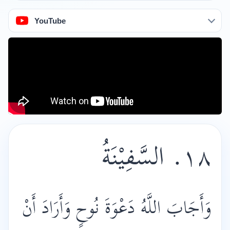
YouTube
١٨. السَّفِيْنَةُ
وَأَجَابَ اللَّهُ دَعْوَةَ نُوحٍ وَأَرَادَ أَنْ