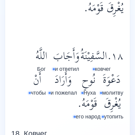
يُغْرِقَ قَوْمَهُ.
١٨.السَّفِيْنَةُ
وَأَجَابَ
اللَّهُ
Бог
и ответил
ковчег
دَعْوَةَ
نُوحٍ
وَأَرَادَ
أَنْ
чтобы
и пожелал
Нуха
молитву
يُغْرِقَ
قَوْمَهُ.
его народ
утопить
18. Ковче
г