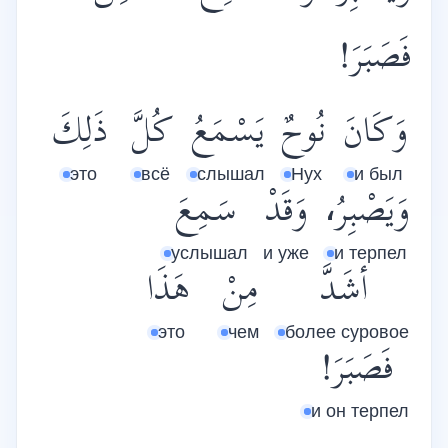
فَصَبَرَ!
وَكَانَ
نُوحٌ
يَسْمَعُ
كُلَّ
ذَلِكَ
это
всё
слышал
Нух
и был
وَيَصْبِرُ،
وَقَدْ
سَمِعَ
услышал
и уже
и терпел
أشَدَّ
مِنْ
هَذَا
это
чем
более суровое
فَصَبَرَ!
и он терпел