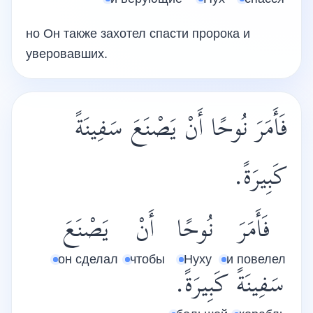
но Он также захотел спасти пророка и
уверовавших.
فَأَمَرَ نُوحًا أَنْ يَصْنَعَ سَفِينَةً
كَبِيرَةً.
فَأَمَرَ
نُوحًا
أَنْ
يَصْنَعَ
он сделал
чтобы
Нуху
и повелел
سَفِينَةً
كَبِيرَةً.