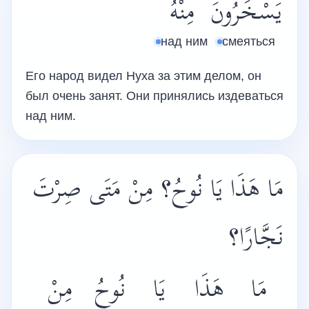
يَسْخَرُونَ
مِنْهُ
над ним
смеяться
Его народ видел Нуха за этим делом, он
был очень занят. Они принялись издеваться
над ним.
مَا هَذَا يَا نُوحُ؟ مِنْ مَتَى صِرْتَ
نَجَّارًا؟
مَا
هَذَا
يَا
نُوحُ
مِنْ