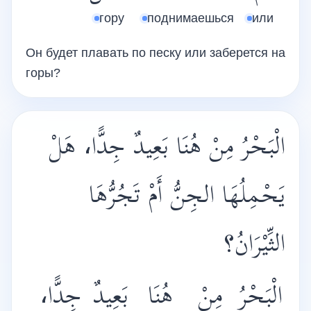
гору
поднимаешься
или
Он будет плавать по песку или заберется на
горы?
الْبَحْرُ مِنْ هُنَا بَعِيدٌ جِدًّا، هَلْ
يَحْمِلُهَا الجِنُّ أَمْ تَجُرُّهَا
الثِّيْرَانُ؟
الْبَحْرُ
مِنْ
هُنَا
بَعِيدٌ
جِدًّا،