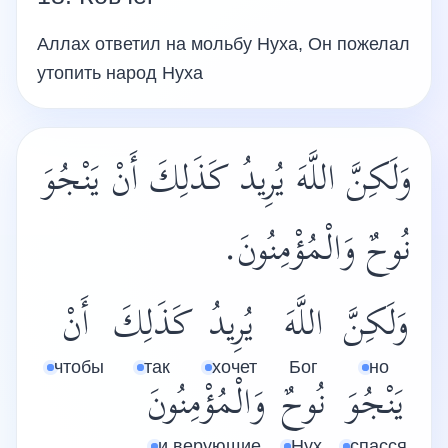
Аллах ответил на мольбу Нуха, Он пожелал
утопить народ Нуха
وَلَكِنَّ اللَّهَ يُرِيدُ كَذَلِكَ أَنْ يَنْجُوَ
نُوحٌ وَالْمُؤْمِنُونَ.
وَلَكِنَّ
اللَّهَ
يُرِيدُ
كَذَلِكَ
أَنْ
чтобы
так
хочет
Бог
но
يَنْجُوَ
نُوحٌ
وَالْمُؤْمِنُونَ
и верующие
Нух
спасся