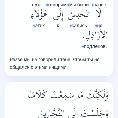
тебе
говорим
мы были
разве
لَا
تَجلِسْ
إِلَى
هَؤُلاءِ
этих
к
садись
не
الأَرَاذِلِ.
подлецов.
Разве мы не говорили тебе, чтобы ты не
общался с этими нищими.
وَلَكِنَّكَ مَا سَمِعْتَ كَلَامَنَا
وَجَلَسْتَ إِلَى النَّجَّارِينَ