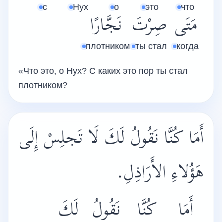
с
Нух
о
это
что
مَتَى
صِرْتَ
نَجَّارًا
плотником
ты стал
когда
«Что это, о Нух? С каких это пор ты стал
плотником?
أَمَا كُنَّا نَقُولُ لَكَ لَا تَجلِسْ إِلَى
هَؤُلاءِ الأَرَاذِلِ.
أَمَا
كُنَّا
نَقُولُ
لَكَ