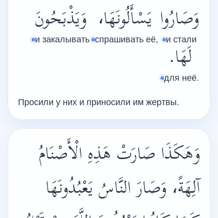
وَصَارُوا
يَسْأَلُونَهَا،
وَيَذْبَحُونَ
и закалывать
спрашивать её,
и стали
لَهَا.
для неё.
Просили у них и приносили им жертвы.
وَهَكَذَا صَارَتْ هَذِهِ الْأَصْنَامُ
آلِهَةً، وَصَارَ النَّاسُ يَعْبُدُونَهَا