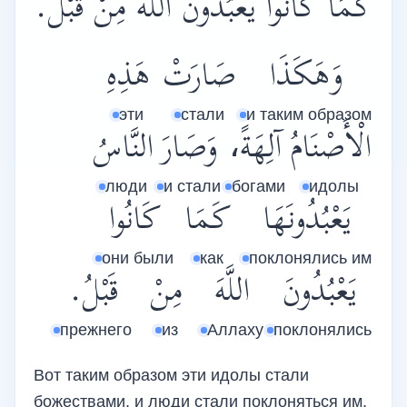
كَمَا كَانُوا يَعْبُدُونَ اللَّهَ مِنْ قَبْلُ.
وَهَكَذَا
صَارَتْ
هَذِهِ
эти
стали
и таким образом
الْأَصْنَامُ
آلِهَةً،
وَصَارَ
النَّاسُ
люди
и стали
богами
идолы
يَعْبُدُونَهَا
كَمَا
كَانُوا
они были
как
поклонялись им
يَعْبُدُونَ
اللَّهَ
مِنْ
قَبْلُ.
прежнего
из
Аллаху
поклонялись
Вот таким образом эти идолы стали
божествами, и люди стали поклоняться им,