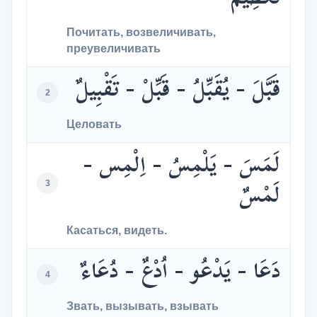
تَعْظِيمٌ
Почитать, возвеличивать,
преувеличивать
قَبَّلَ - يُقَبِّلُ - قَبِّلْ - تَقْبِيلٌ
2
Целовать
لَمَسَ - يَلْمِسُ - اِلْمِس -
3
لَمْسٌ
Касаться, видеть.
دَعَا - يَدْعُو - اُدْعٌ - دُعَاءٌ
4
Звать, вызывать, взывать