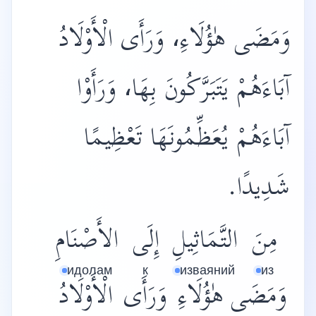
وَمَضَى هٰؤُلَاءِ، وَرَأَى الْأَوْلَادُ
آبَاءَهُمْ يَتَبَرَّكُونَ بِهَا، وَرَأَوْا
آبَاءَهُمْ يُعَظِّمُونَهَا تَعْظِيمًا
شَدِيدًا.
مِنَ
التَّمَاثِيلِ
إِلَى
الأَصْنَامِ
идолам
к
изваяний
из
وَمَضَى
هٰؤُلَاءِ
وَرَأَى
الْأَوْلَادُ