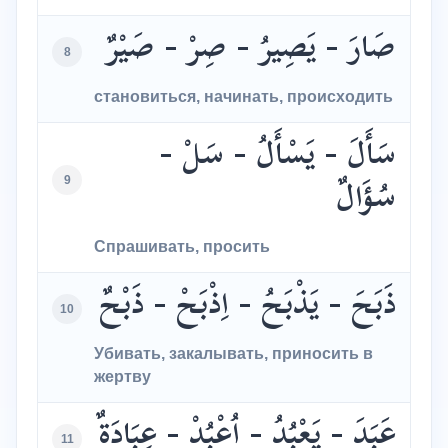
صَارَ - يَصِيرُ - صِرْ - صَيْرٌ
8
становиться, начинать, происходить
سَأَلَ - يَسْأَلُ - سَلْ -
9
سُؤَالٌ
Спрашивать, просить
ذَبَحَ - يَذْبَحُ - اِذْبَحْ - ذَبْحٌ
10
Убивать, закалывать, приносить в
жертву
عَبَدَ - يَعْبُدُ - اُعْبُدْ - عِبَادَةٌ
11