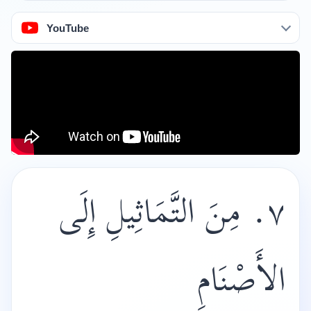
YouTube
٧. مِنَ التَّمَاثِيلِ إِلَى
الأَصْنَامِ