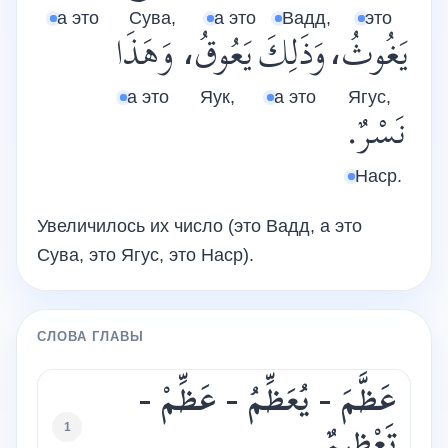
а это
Сува,
а это
Вадд,
это
يَغُوثُ،
وَذَلِكَ
يَعُوقُ،
وَهَذَا
а это
Яук,
а это
Ягус,
نَسْرٌ.
Наср.
Увеличилось их число (это Вадд, а это
Сува, это Ягус, это Наср).
СЛОВА ГЛАВЫ
عَظَّمَ - يُعَظِّمُ - عَظِّمْ -
1