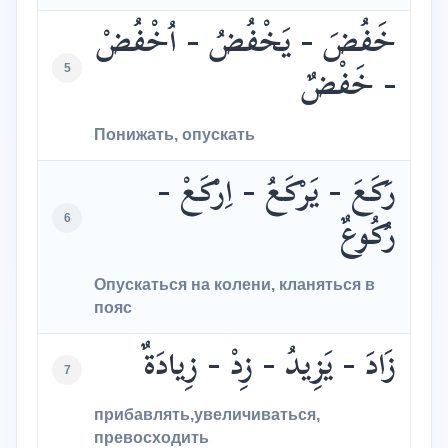
خَفُضَ - يَخْفُضُ - اُخْفُضْ
5
- خَفْضٌ
Понижать, опускать
رَكَعَ - يَرْكَعُ - اِرْكَعْ -
6
رُكُوعٌ
Опускаться на колени, кланяться в
пояс
زَادَ - يَزِيدُ - زِدْ - زِيادَةٌ
7
прибавлять,увеличиваться,
превосходить