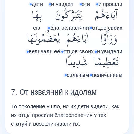
дети
и увидел
эти
и прошли
آبَاءَهُمْ
يَتَبَرَّكُونَ
بِهَا
ею
благословляли
отцов своих
وَرَأَوْا
آبَاءَهُمْ
يُعَظِّمُونَهَا
величали её
отцов своих
и увидели
تَعْظِيمًا
شَدِيدًا
сильным
величанием
7. От изваяний к идолам
То поколение ушло, но их дети видели, как
их отцы просили благословения у тех
статуй и возвеличивали их.