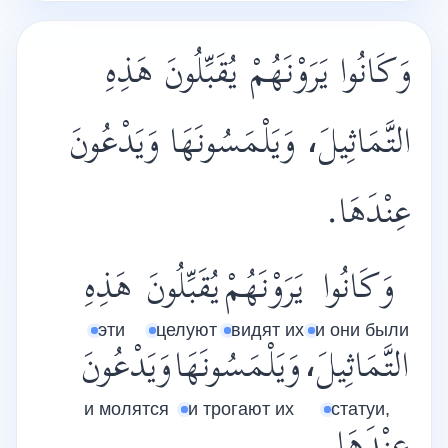
وَكَانُوا يَرَوْنَهُمْ يُقَبِّلُونَ هَذِهِ
التَّمَاثِيلَ، وَ‏يَلْمَسُونَهَا وَيَدْعُونَ
عِنْدَهَا.
وَكَانُوا
يَرَوْنَهُمْ
يُقَبِّلُونَ
هَذِهِ
эти
целуют
видят их
и они были
التَّمَاثِيلَ،
وَ‏يَلْمَسُونَهَا
وَيَدْعُونَ
и молятся
и трогают их
статуи,