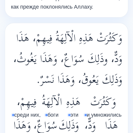
как прежде поклонялись Аллаху.
وَكَثُرَتْ هَذِهِ الْآلِهَةُ فِيهِمْ، هَذَا
وَدٌّ، وذَلِكَ سُوَاعٌ، وَهَذَا يَغُوثُ،
وَذَلِكَ يَعُوقُ، وَهَذَا نَسْرٌ.
وَكَثُرَتْ
هَذِهِ
الْآلِهَةُ
فِيهِمْ،
среди них,
боги
эти
и умножились
هَذَا
وَدٌّ،
وَذَلِكَ
سُوَاعٌ،
وَهَذَا