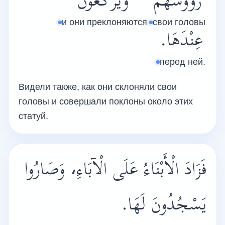
رُؤُوسَهُمْ
وَيَرْكَعُونَ
и они преклоняются
свои головы
عِنْدَهَا.
перед ней.
Видели также, как они склоняли свои
головы и совершали поклоны около этих
статуй.
فَزَادَ الْأَبْنَاءُ عَلَى الْآبَاءِ، وَصَارُوا
يَسْجُدُونَ لَهَا.