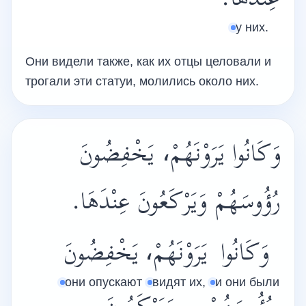
عِنْدَهَا.
у них.
Они видели также, как их отцы целовали и
трогали эти статуи, молились около них.
‏وَكَانُوا يَرَوْنَهُمْ، يَخْفِضُونَ
رُؤُوسَهُمْ وَيَرْكَعُونَ عِنْدَهَا.
وَكَانُوا
يَرَوْنَهُمْ،
يَخْفِضُونَ
они опускают
видят их,
и они были