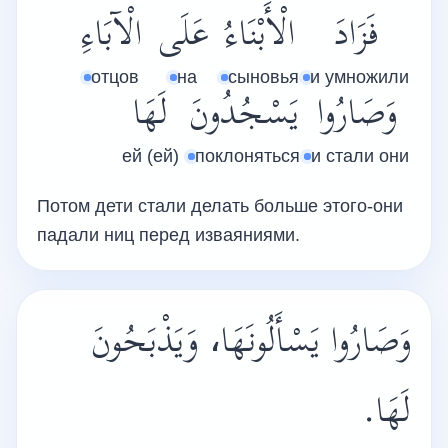
فَزَادَ
الْأَبْنَاءُ
عَلَى
الْآبَاءِ
отцов
на
сыновья
и умножили
وَصَارُوا
يَسْجُدُونَ
لَهَا
ей (ей)
поклоняться
и стали они
Потом дети стали делать больше этого-они
падали ниц перед изваяниями.
‏وَصَارُوا يَسْأَلُونَهَا، وَيَذْبَحُونَ
لَهَا.