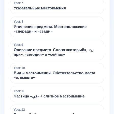
Урок
7
Указательные местоимения
Урок
8
Уточнение предмета. Местоположение
«спереди» и «сзади»
Урок
9
Описание предмета. Слова «который», «у,
при», «сегодня» и «сейчас»
Урок
10
Виды местоимений. Обстоятельство места
«с, вместе»
Урок
11
Частица «فِي» + слитное местоимение
Урок
12