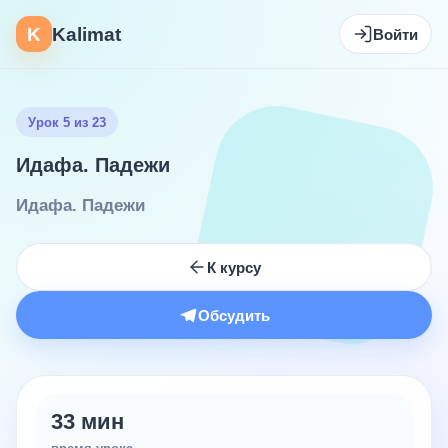
K
Kalimat
Войти
Урок 5 из 23
Идафа. Падежи
Идафа. Падежи
К курсу
Обсудить
33 мин