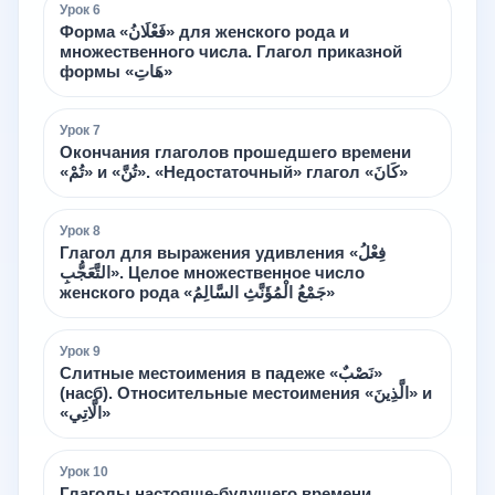
Урок
6
Форма «فَعْلَانُ» для женского рода и
множественного числа. Глагол приказной
формы «هَاتِ»
Урок
7
Окончания глаголов прошедшего времени
«تُمْ» и «تُنَّ». «Недостаточный» глагол «كَانَ»
Урок
8
Глагол для выражения удивления «فِعْلُ
التَّعَجُّبِ». Целое множественное число
женского рода «جَمْعُ الْمُؤَنَّثِ السَّالِمُ»
Урок
9
Слитные местоимения в падеже «نَصْبٌ»
(насб). Относительные местоимения «الَّذِينَ» и
«الَّاتِي»
Урок
10
Глаголы настояще-будущего времени .