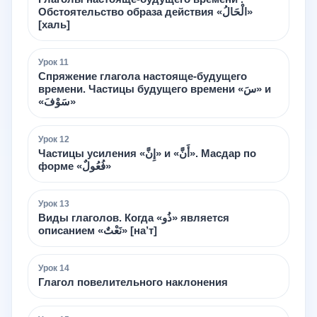
Обстоятельство образа действия «الْحَالُ»
[халь]
Урок
11
Спряжение глагола настояще-будущего
времени. Частицы будущего времени «سَ» и
«سَوْفَ»
Урок
12
Частицы усиления «إِنَّ» и «أَنَّ». Масдар по
форме «فُعُولٌ»
Урок
13
Виды глаголов. Когда «ذُو» является
описанием «نَعْتٌ» [на’т]
Урок
14
Глагол повелительного наклонения