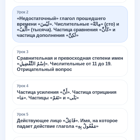
Урок
2
«Недостаточный» глагол прошедшего
времени «لَيْسَ». Числительные «مِائَةٌ» (сто) и
«أَلْفٌ» (тысяча). Частица сравнения «كَأَنَّ» и
частица дополнения «لَكِنَّ»
Урок
3
Сравнительная и превосходная степени имен
«اِسْمُ التَّفْضِيلِ». Числительные от 11 до 19.
Отрицательный вопрос
Урок
4
Частица усиления «أَنَّ». Частица отрицания
«مَا». Частицы «نَعَمْ» и «بَلَى»
Урок
5
Действующее лицо «فَاعِلٌ». Имя, на которое
падает действие глагола «مَفْعُولٌ بِهِ»