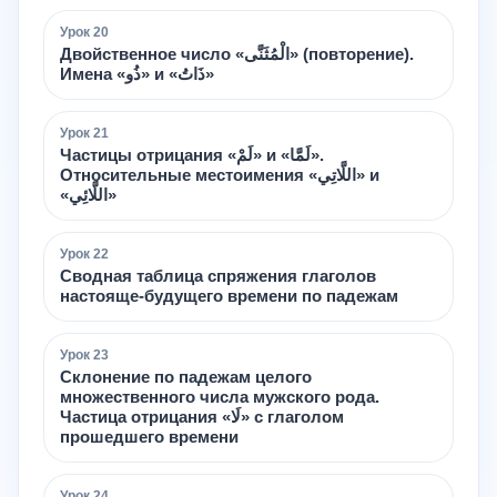
Урок
20
Двойственное число «الْمُثَنَّى» (повторение).
Имена «ذُو» и «ذَاتُ»
Урок
21
Частицы отрицания «لَمْ» и «لَمَّا».
Относительные местоимения «اللَّاتِي» и
«اللَّائِي»
Урок
22
Сводная таблица спряжения глаголов
настояще-будущего времени по падежам
Урок
23
Склонение по падежам целого
множественного числа мужского рода.
Частица отрицания «لَا» с глаголом
прошедшего времени
Урок
24