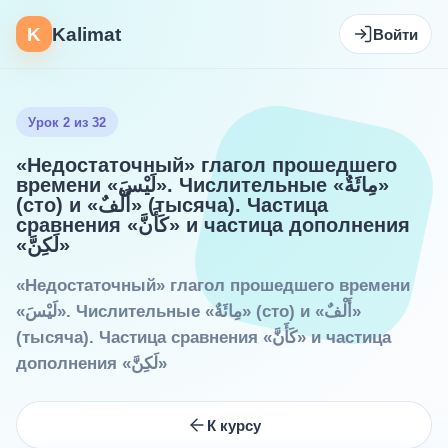
K
Kalimat
Войти
Урок 2 из 32
«Недостаточный» глагол прошедшего
времени «لَيْسَ». Числительные «مِائَةٌ»
(сто) и «أَلْفٌ» (тысяча). Частица
сравнения «كَأَنَّ» и частица дополнения
«لَكِنَّ»
«Недостаточный» глагол прошедшего времени
«لَيْسَ». Числительные «مِائَةٌ» (сто) и «أَلْفٌ»
(тысяча). Частица сравнения «كَأَنَّ» и частица
дополнения «لَكِنَّ»
К курсу