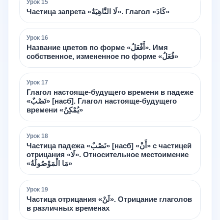
Урок
15
Частица запрета «لَا النَّاهِيَةُ». Глагол «كَادَ»
Урок
16
Название цветов по форме «أَفْعَلُ». Имя
собственное, измененное по форме «فُعَلُ»
Урок
17
Глагол настояще-будущего времени в падеже
«نَصْبٌ» [насб]. Глагол настояще-будущего
времени «يُمْكِنُ»
Урок
18
Частица падежа «نَصْبٌ» [насб] «أَنْ» с частицей
отрицания «لَا». Относительное местоимение
«مَا الْمَوْصُولَةُ»
Урок
19
Частица отрицания «لَنْ». Отрицание глаголов
в различных временах